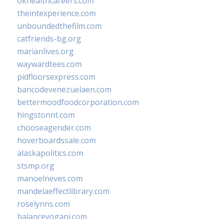
okhealthcareers.com
theintexperience.com
unboundedthefilm.com
catfriends-bg.org
marianlives.org
waywardtees.com
pidfloorsexpress.com
bancodevenezuelaen.com
bettermoodfoodcorporation.com
hingstonnt.com
chooseagender.com
hoverboardssale.com
alaskapolitics.com
stsmp.org
manoelneves.com
mandelaeffectlibrary.com
roselynns.com
balanceyoganj.com