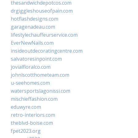
thesandwichdepotcos.com
drgiggleshouseofpain.com
hotflashdesigns.com
garagenadeau.com
lifestylechauffeurservice.com
EverNewNails.com
insideoutdecoratingcentre.com
salvatoresinpoint.com
jovialfloralco.com
johnlscotthometeam.com
u-seehomes.com
watersportslagonissi.com
mischieffashion.com
eduwyre.com
retro-interiors.com
theblvd-boise.com
fpet2023.org