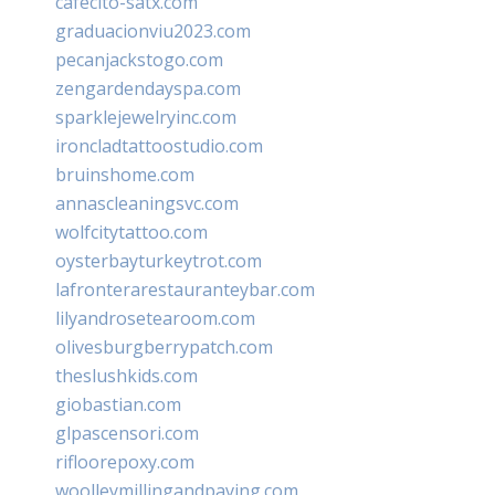
cafecito-satx.com
graduacionviu2023.com
pecanjackstogo.com
zengardendayspa.com
sparklejewelryinc.com
ironcladtattoostudio.com
bruinshome.com
annascleaningsvc.com
wolfcitytattoo.com
oysterbayturkeytrot.com
lafronterarestauranteybar.com
lilyandrosetearoom.com
olivesburgberrypatch.com
theslushkids.com
giobastian.com
glpascensori.com
rifloorepoxy.com
woolleymillingandpaving.com