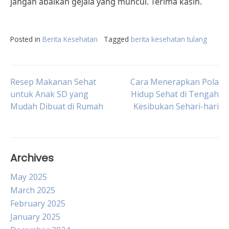
jangan abaikan gejala yang muncul. Terima kasih.
Posted in
Berita Kesehatan
Tagged
berita kesehatan tulang
Post
Resep Makanan Sehat
Cara Menerapkan Pola
untuk Anak SD yang
Hidup Sehat di Tengah
Mudah Dibuat di Rumah
Kesibukan Sehari-hari
navigation
Archives
May 2025
March 2025
February 2025
January 2025