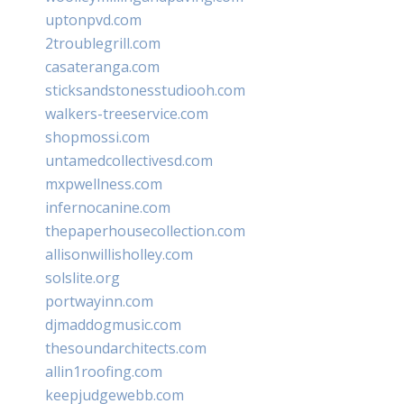
uptonpvd.com
2troublegrill.com
casateranga.com
sticksandstonesstudiooh.com
walkers-treeservice.com
shopmossi.com
untamedcollectivesd.com
mxpwellness.com
infernocanine.com
thepaperhousecollection.com
allisonwillisholley.com
solslite.org
portwayinn.com
djmaddogmusic.com
thesoundarchitects.com
allin1roofing.com
keepjudgewebb.com