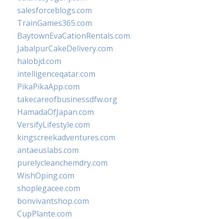
salesforceblogs.com
TrainGames365.com
BaytownEvaCationRentals.com
JabalpurCakeDelivery.com
halobjd.com
intelligenceqatar.com
PikaPikaApp.com
takecareofbusinessdfw.org
HamadaOfJapan.com
VersifyLifestyle.com
kingscreekadventures.com
antaeuslabs.com
purelycleanchemdry.com
WishOping.com
shoplegacee.com
bonvivantshop.com
CupPlante.com