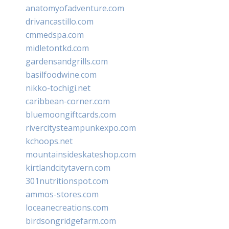
anatomyofadventure.com
drivancastillo.com
cmmedspa.com
midletontkd.com
gardensandgrills.com
basilfoodwine.com
nikko-tochigi.net
caribbean-corner.com
bluemoongiftcards.com
rivercitysteampunkexpo.com
kchoops.net
mountainsideskateshop.com
kirtlandcitytavern.com
301nutritionspot.com
ammos-stores.com
loceanecreations.com
birdsongridgefarm.com