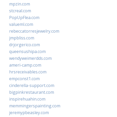
mpzin.com
stcreal.com
PopUpFlea.com
valueml.com
rebeccatorresjewelry.com
jmpbliss.com
drjorgerico.com
queensushipa.com
wendyweimerdds.com
ameri-camp.com
hrsreceivables.com
empconst1.com
cinderella-support.com
bigpinkrestaurant.com
inspirehuahin.com
memmingerspainting.com
jeremypbeasley.com