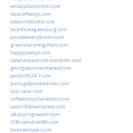
elmazatlanclinton.com
ideacoffeenyc.com
odieschillicothe.com
lacantinitagalesburg.com
pizzadeliverybristol.com
greenstarsmogcheck.com
happypawspl.com
callahansautoservicecenter.com
georgiascornermarket.com
perfectfit24-7.com
portugalprivatedriver.com
von-racer.com
coffeeshopcharleston.com
salon104mainstreet.com
alkaspringswater.com
318mainstreet8h.com
lovenailsspari.com