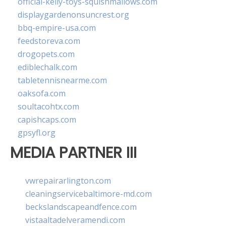
official-kelly-toys-squishmallows.com
displaygardenonsuncrest.org
bbq-empire-usa.com
feedstoreva.com
drogopets.com
ediblechalk.com
tabletennisnearme.com
oaksofa.com
soultacohtx.com
capishcaps.com
gpsyfl.org
MEDIA PARTNER III
vwrepairarlington.com
cleaningservicebaltimore-md.com
beckslandscapeandfence.com
vistaaltadelveramendi.com