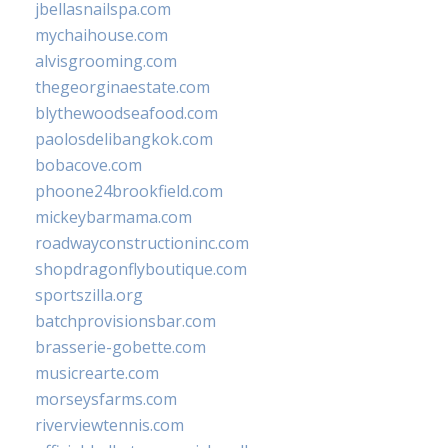
jbellasnailspa.com
mychaihouse.com
alvisgrooming.com
thegeorginaestate.com
blythewoodseafood.com
paolosdelibangkok.com
bobacove.com
phoone24brookfield.com
mickeybarmama.com
roadwayconstructioninc.com
shopdragonflyboutique.com
sportszilla.org
batchprovisionsbar.com
brasserie-gobette.com
musicrearte.com
morseysfarms.com
riverviewtennis.com