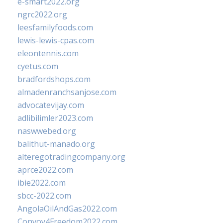
e-smart2022.org
ngrc2022.org
leesfamilyfoods.com
lewis-lewis-cpas.com
eleontennis.com
cyetus.com
bradfordshops.com
almadenranchsanjose.com
advocatevijay.com
adlibilimler2023.com
naswwebed.org
balithut-manado.org
alteregotradingcompany.org
aprce2022.com
ibie2022.com
sbcc-2022.com
AngolaOilAndGas2022.com
Convoy4Freedom2022.com