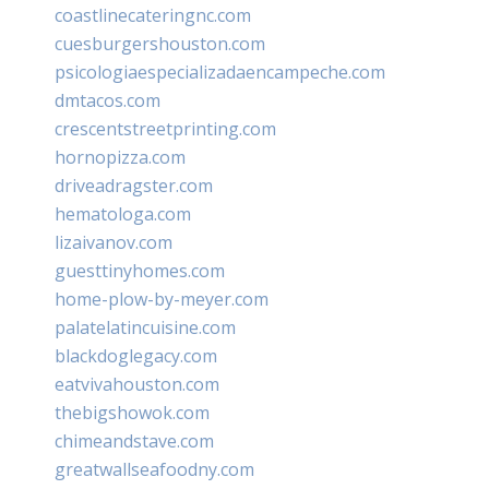
coastlinecateringnc.com
cuesburgershouston.com
psicologiaespecializadaencampeche.com
dmtacos.com
crescentstreetprinting.com
hornopizza.com
driveadragster.com
hematologa.com
lizaivanov.com
guesttinyhomes.com
home-plow-by-meyer.com
palatelatincuisine.com
blackdoglegacy.com
eatvivahouston.com
thebigshowok.com
chimeandstave.com
greatwallseafoodny.com