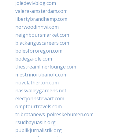
joiedevivblog.com
valera-amsterdam.com
libertybrandhemp.com
norwoodinnwi.com
neighboursmarket.com
blackanguscareers.com
bolesfororegon.com
bodega-ole.com
thestreamlinerlounge.com
mestrinorubanofc.com
novelatherton.com
nassvalleygardens.net
electjohnstewart.com
omptourtravels.com
tribratanews-polreskebumen.com
rsudbayuasih.org
publikjurnalistik.org