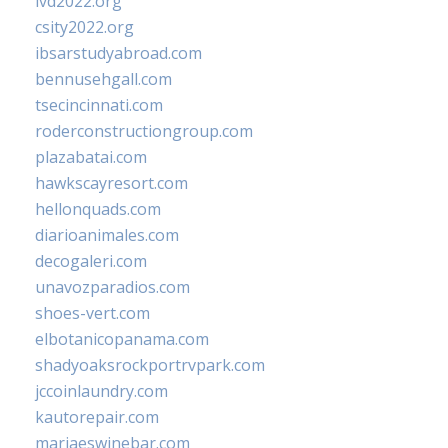
ivd2022.org
csity2022.org
ibsarstudyabroad.com
bennusehgall.com
tsecincinnati.com
roderconstructiongroup.com
plazabatai.com
hawkscayresort.com
hellonquads.com
diarioanimales.com
decogaleri.com
unavozparadios.com
shoes-vert.com
elbotanicopanama.com
shadyoaksrockportrvpark.com
jccoinlaundry.com
kautorepair.com
marjaeswinebar.com