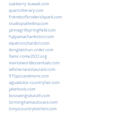
oakberry-kuwait.com
quartzliterary.com
friendsofbroderickpark.com
studiopiattellina.com
jannagrillspringfield.com
fujiyamacharleston.com
elpatronchardon.com
donglaishun-order.com
fiamc-rome2022.org
mariceworldessentials.com
lafisheriarestaurant.com
915jazzandmore.com
aguadulce-countryfair.com
jakehovis.com
bosswingsduluth.com
birminghamautocare.com
tonyscountrykitchen.com