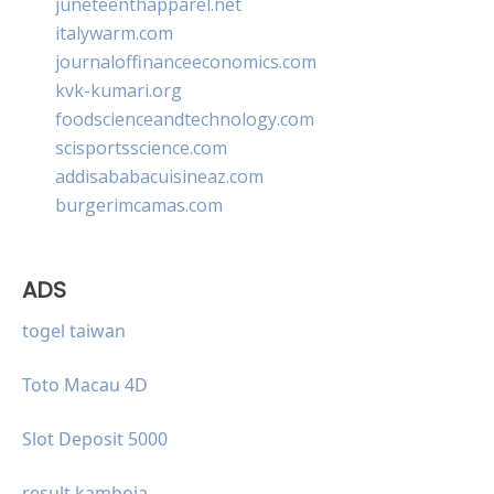
juneteenthapparel.net
italywarm.com
journaloffinanceeconomics.com
kvk-kumari.org
foodscienceandtechnology.com
scisportsscience.com
addisababacuisineaz.com
burgerimcamas.com
ADS
togel taiwan
Toto Macau 4D
Slot Deposit 5000
result kamboja