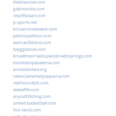
theloverose.com
gabriovoice.com
resinflowart.com
p-sports.net
korsairstreetwear.com
petshopallston.com
avenue26tacos.com
topgglasses.com
broadmoornailsspacoloradosprings.com
missblackpasadena.com
anneskitchen.org
valenciamarketytaqueria.com
reefrecordsllc.com
alawaffle.com
aryouthfishing.com
united-basketball.com
tios-tacos.com