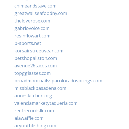
chimeandstave.com
greatwallseafoodny.com
theloverose.com
gabriovoice.com
resinflowart.com
p-sports.net
korsairstreetwear.com
petshopallston.com
avenue26tacos.com
topgglasses.com
broadmoornailsspacoloradosprings.com
missblackpasadena.com
anneskitchen.org
valenciamarketytaqueria.com
reefrecordsllc.com
alawaffle.com
aryouthfishing.com