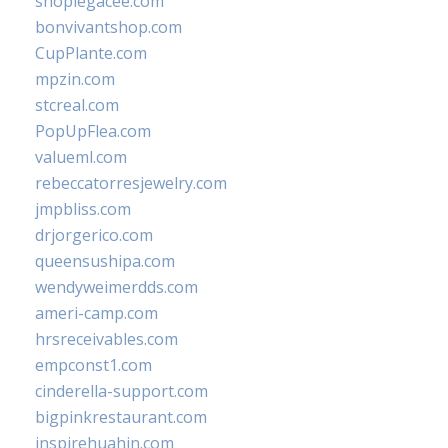
shoplegacee.com
bonvivantshop.com
CupPlante.com
mpzin.com
stcreal.com
PopUpFlea.com
valueml.com
rebeccatorresjewelry.com
jmpbliss.com
drjorgerico.com
queensushipa.com
wendyweimerdds.com
ameri-camp.com
hrsreceivables.com
empconst1.com
cinderella-support.com
bigpinkrestaurant.com
inspirehuahin.com