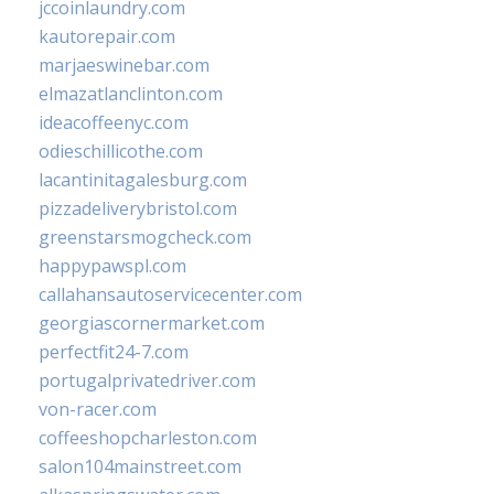
jccoinlaundry.com
kautorepair.com
marjaeswinebar.com
elmazatlanclinton.com
ideacoffeenyc.com
odieschillicothe.com
lacantinitagalesburg.com
pizzadeliverybristol.com
greenstarsmogcheck.com
happypawspl.com
callahansautoservicecenter.com
georgiascornermarket.com
perfectfit24-7.com
portugalprivatedriver.com
von-racer.com
coffeeshopcharleston.com
salon104mainstreet.com