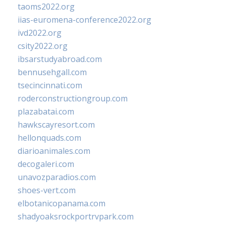
taoms2022.org
iias-euromena-conference2022.org
ivd2022.org
csity2022.org
ibsarstudyabroad.com
bennusehgall.com
tsecincinnati.com
roderconstructiongroup.com
plazabatai.com
hawkscayresort.com
hellonquads.com
diarioanimales.com
decogaleri.com
unavozparadios.com
shoes-vert.com
elbotanicopanama.com
shadyoaksrockportrvpark.com