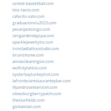
united-basketball.com
tios-tacos.com
cafecito-satx.com
graduacionviu2023.com
pecanjackstogo.com
zengardendayspa.com
sparklejewelryinc.com
ironcladtattoostudio.com
bruinshome.com
annascleaningsvc.com
wolfcitytattoo.com
oysterbayturkeytrot.com
lafronterarestauranteybar.com
lilyandrosetearoom.com
olivesburgberrypatch.com
theslushkids.com
giobastian.com