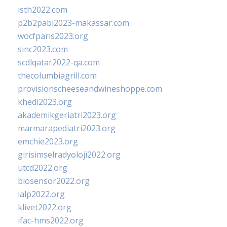
isth2022.com
p2b2pabi2023-makassar.com
wocfparis2023.org
sinc2023.com
scdlqatar2022-qa.com
thecolumbiagrill.com
provisionscheeseandwineshoppe.com
khedi2023.org
akademikgeriatri2023.org
marmarapediatri2023.org
emchie2023.org
girisimselradyoloji2022.org
utcd2022.org
biosensor2022.org
ialp2022.org
klivet2022.org
ifac-hms2022.org