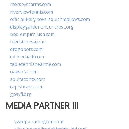
morseysfarms.com
riverviewtennis.com
official-kelly-toys-squishmallows.com
displaygardenonsuncrest.org
bbq-empire-usa.com
feedstoreva.com
drogopets.com
ediblechalk.com
tabletennisnearme.com
oaksofa.com
soultacohtx.com
capishcaps.com
gpsyfl.org
MEDIA PARTNER III
vwrepairarlington.com
cleaningservicebaltimore-md.com