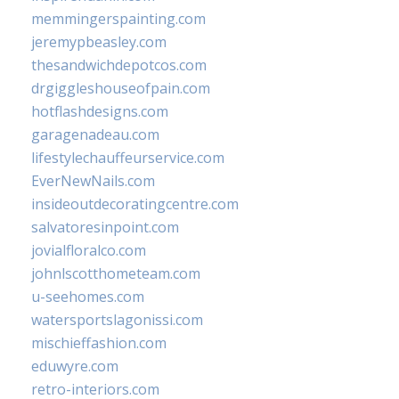
memmingerspainting.com
jeremypbeasley.com
thesandwichdepotcos.com
drgiggleshouseofpain.com
hotflashdesigns.com
garagenadeau.com
lifestylechauffeurservice.com
EverNewNails.com
insideoutdecoratingcentre.com
salvatoresinpoint.com
jovialfloralco.com
johnlscotthometeam.com
u-seehomes.com
watersportslagonissi.com
mischieffashion.com
eduwyre.com
retro-interiors.com