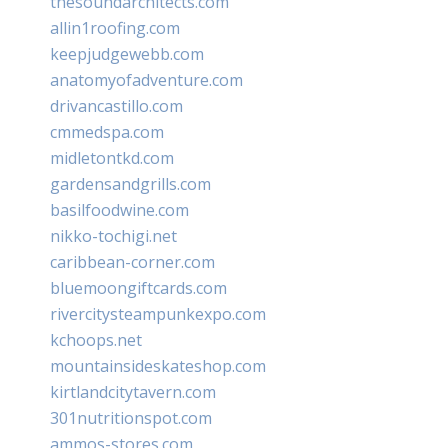
thesoundarchitects.com
allin1roofing.com
keepjudgewebb.com
anatomyofadventure.com
drivancastillo.com
cmmedspa.com
midletontkd.com
gardensandgrills.com
basilfoodwine.com
nikko-tochigi.net
caribbean-corner.com
bluemoongiftcards.com
rivercitysteampunkexpo.com
kchoops.net
mountainsideskateshop.com
kirtlandcitytavern.com
301nutritionspot.com
ammos-stores.com