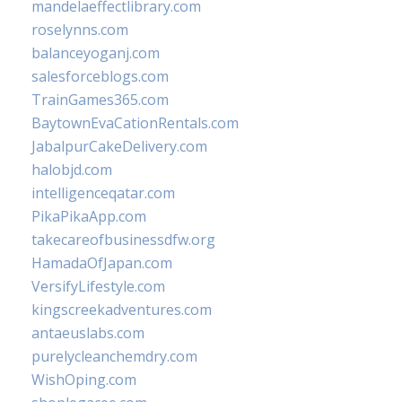
mandelaeffectlibrary.com
roselynns.com
balanceyoganj.com
salesforceblogs.com
TrainGames365.com
BaytownEvaCationRentals.com
JabalpurCakeDelivery.com
halobjd.com
intelligenceqatar.com
PikaPikaApp.com
takecareofbusinessdfw.org
HamadaOfJapan.com
VersifyLifestyle.com
kingscreekadventures.com
antaeuslabs.com
purelycleanchemdry.com
WishOping.com