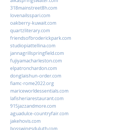
alkaspringswater.com
318mainstreet8h.com
lovenailsspari.com
oakberry-kuwait.com
quartzliterary.com
friendsofbroderickpark.com
studiopiattellina.com
jannagrillspringfield.com
fujiyamacharleston.com
elpatronchardon.com
donglaishun-order.com
fiamc-rome2022.org
mariceworldessentials.com
lafisheriarestaurant.com
915jazzandmore.com
aguadulce-countryfair.com
jakehovis.com
bosswingsduluth.com