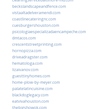
beckslandscapeandfence.com
vistaaltadelveramendi.com
coastlinecateringnc.com
cuesburgershouston.com
psicologiaespecializadaencampeche.com
dmtacos.com
crescentstreetprinting.com
hornopizza.com
driveadragster.com
hematologa.com
lizaivanov.com
guesttinyhomes.com
home-plow-by-meyer.com
palatelatincuisine.com
blackdoglegacy.com
eatvivahouston.com
thebigshowok.com