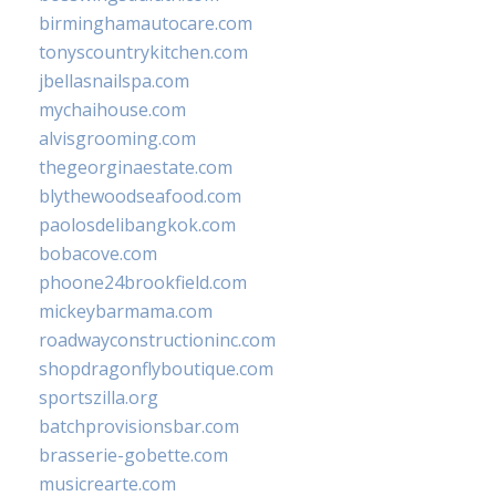
birminghamautocare.com
tonyscountrykitchen.com
jbellasnailspa.com
mychaihouse.com
alvisgrooming.com
thegeorginaestate.com
blythewoodseafood.com
paolosdelibangkok.com
bobacove.com
phoone24brookfield.com
mickeybarmama.com
roadwayconstructioninc.com
shopdragonflyboutique.com
sportszilla.org
batchprovisionsbar.com
brasserie-gobette.com
musicrearte.com