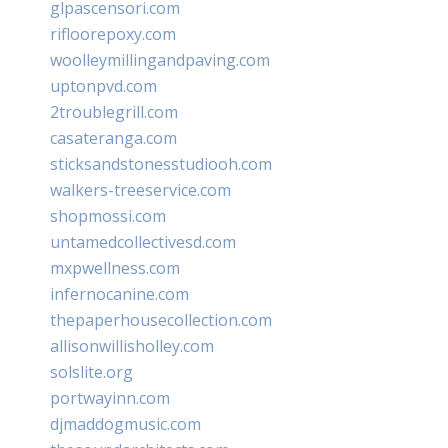
glpascensori.com
rifloorepoxy.com
woolleymillingandpaving.com
uptonpvd.com
2troublegrill.com
casateranga.com
sticksandstonesstudiooh.com
walkers-treeservice.com
shopmossi.com
untamedcollectivesd.com
mxpwellness.com
infernocanine.com
thepaperhousecollection.com
allisonwillisholley.com
solslite.org
portwayinn.com
djmaddogmusic.com