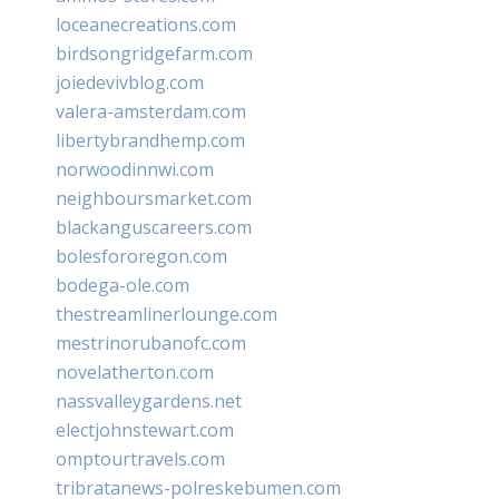
loceanecreations.com
birdsongridgefarm.com
joiedevivblog.com
valera-amsterdam.com
libertybrandhemp.com
norwoodinnwi.com
neighboursmarket.com
blackanguscareers.com
bolesfororegon.com
bodega-ole.com
thestreamlinerlounge.com
mestrinorubanofc.com
novelatherton.com
nassvalleygardens.net
electjohnstewart.com
omptourtravels.com
tribratanews-polreskebumen.com