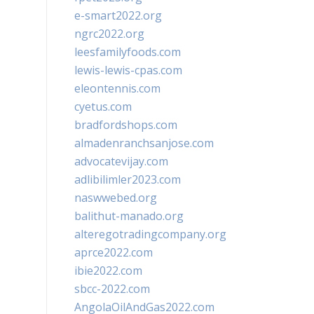
e-smart2022.org
ngrc2022.org
leesfamilyfoods.com
lewis-lewis-cpas.com
eleontennis.com
cyetus.com
bradfordshops.com
almadenranchsanjose.com
advocatevijay.com
adlibilimler2023.com
naswwebed.org
balithut-manado.org
alteregotradingcompany.org
aprce2022.com
ibie2022.com
sbcc-2022.com
AngolaOilAndGas2022.com