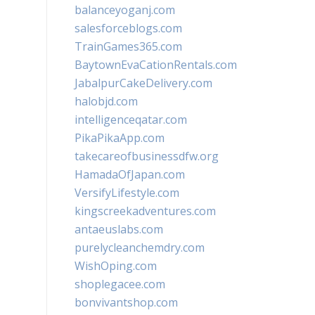
balanceyoganj.com
salesforceblogs.com
TrainGames365.com
BaytownEvaCationRentals.com
JabalpurCakeDelivery.com
halobjd.com
intelligenceqatar.com
PikaPikaApp.com
takecareofbusinessdfw.org
HamadaOfJapan.com
VersifyLifestyle.com
kingscreekadventures.com
antaeuslabs.com
purelycleanchemdry.com
WishOping.com
shoplegacee.com
bonvivantshop.com