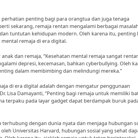
i perhatian penting bagi para orangtua dan juga tenaga
perti sekarang, remaja rentan mengalami berbagai masala
 dan tuntutan kehidupan modern. Oleh karena itu, penting 
ental remaja di era digital.
ter anak dan remaja, “Kesehatan mental remaja sangat renta
engalami depresi, kecemasan, bahkan cyberbullying. Oleh k
 penting dalam membimbing dan melindungi mereka.”
maja di era digital adalah dengan mengatur penggunaan
Dr. Lisa Damayanti, “Penting bagi remaja untuk memiliki ba
ma terpaku pada layar gadget dapat berdampak buruk pad
etap terhubung dengan dunia nyata dan menjaga hubungan so
 oleh Universitas Harvard, hubungan sosial yang sehat dap