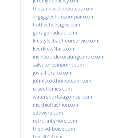
jeremypbeasley.com
thesandwichdepotcos.com
drgiggleshouseofpain.com
hotflashdesigns.com
garagenadeau.com
lifestylechauffeurservice.com
EverNewNails.com
insideoutdecoratingcentre.com
salvatoresinpoint.com
jovialfloralco.com
johnlscotthometeam.com
u-seehomes.com
watersportslagonissi.com
mischieffashion.com
eduwyre.com
retro-interiors.com
theblvd-boise.com
fpet2023.org