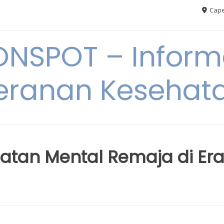
Cape
ONSPOT – Inform
eranan Kesehat
tan Mental Remaja di Er