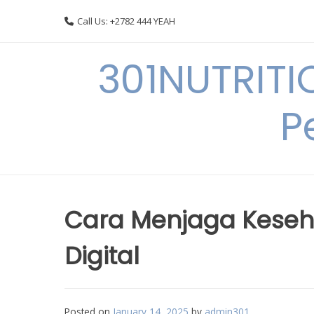
Skip
Call Us: +2782 444 YEAH
to
content
301NUTRITI
P
Cara Menjaga Keseha
Digital
Posted on
January 14, 2025
by
admin301