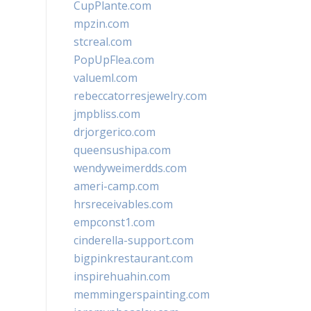
CupPlante.com
mpzin.com
stcreal.com
PopUpFlea.com
valueml.com
rebeccatorresjewelry.com
jmpbliss.com
drjorgerico.com
queensushipa.com
wendyweimerdds.com
ameri-camp.com
hrsreceivables.com
empconst1.com
cinderella-support.com
bigpinkrestaurant.com
inspirehuahin.com
memmingerspainting.com