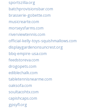
sportszilla.org
batchprovisionsbar.com
brasserie-gobette.com
musicrearte.com
morseysfarms.com
riverviewtennis.com
official-kelly-toys-squishmallows.com
displaygardenonsuncrest.org
bbq-empire-usa.com
feedstoreva.com
drogopets.com
ediblechalk.com
tabletennisnearme.com
oaksofa.com
soultacohtx.com
capishcaps.com
gpsyfl.org