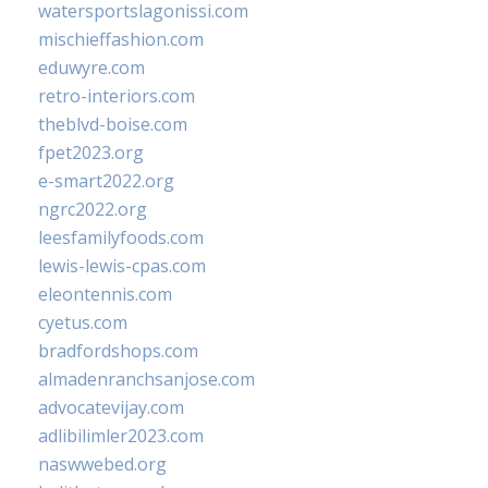
watersportslagonissi.com
mischieffashion.com
eduwyre.com
retro-interiors.com
theblvd-boise.com
fpet2023.org
e-smart2022.org
ngrc2022.org
leesfamilyfoods.com
lewis-lewis-cpas.com
eleontennis.com
cyetus.com
bradfordshops.com
almadenranchsanjose.com
advocatevijay.com
adlibilimler2023.com
naswwebed.org