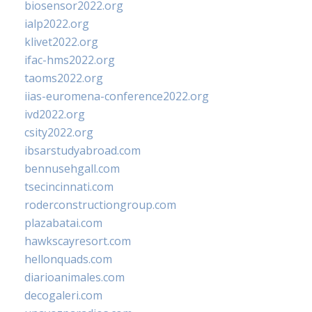
biosensor2022.org
ialp2022.org
klivet2022.org
ifac-hms2022.org
taoms2022.org
iias-euromena-conference2022.org
ivd2022.org
csity2022.org
ibsarstudyabroad.com
bennusehgall.com
tsecincinnati.com
roderconstructiongroup.com
plazabatai.com
hawkscayresort.com
hellonquads.com
diarioanimales.com
decogaleri.com