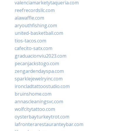
valenciamarketytaqueria.com
reefrecordsllc.com
alawaffle.com
aryouthfishing.com
united-basketball.com
tios-tacos.com
cafecito-satx.com
graduacionviu2023.com
pecanjackstogo.com
zengardendayspa.com
sparklejewelryinc.com
ironcladtattoostudio.com
bruinshome.com
annascleaningsvc.com
wolfcitytattoo.com
oysterbayturkeytrot.com
lafronterarestauranteybar.com