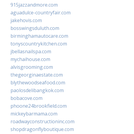
915jazzandmore.com
aguadulce-countryfair.com
jakehovis.com
bosswingsduluth.com
birminghamautocare.com
tonyscountrykitchen.com
jbellasnailspa.com
mychaihouse.com
alvisgrooming.com
thegeorginaestate.com
blythewoodseafood.com
paolosdelibangkok.com
bobacove.com
phoone24brookfield.com
mickeybarmama.com
roadwayconstructioninc.com
shopdragonflyboutique.com