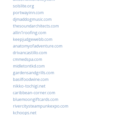
solslite.org
portwayinn.com
djmaddogmusic.com
thesoundarchitects.com
allin1roofing.com
keepjudgewebb.com
anatomyofadventure.com
drivancastillo.com
cmmedspa.com
midletontkd.com
gardensandgrills.com
basilfoodwine.com
nikko-tochigi.net
caribbean-corner.com
bluemoongiftcards.com
rivercitysteampunkexpo.com
kchoops.net