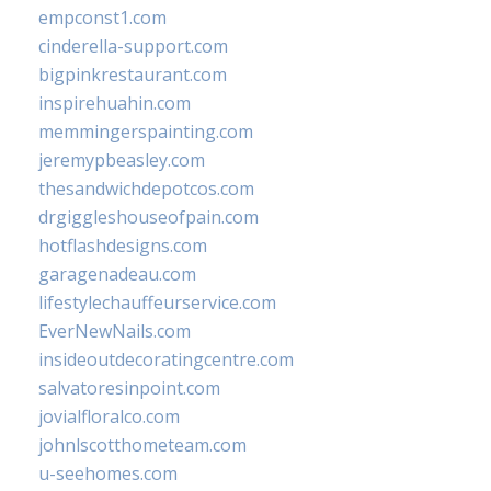
empconst1.com
cinderella-support.com
bigpinkrestaurant.com
inspirehuahin.com
memmingerspainting.com
jeremypbeasley.com
thesandwichdepotcos.com
drgiggleshouseofpain.com
hotflashdesigns.com
garagenadeau.com
lifestylechauffeurservice.com
EverNewNails.com
insideoutdecoratingcentre.com
salvatoresinpoint.com
jovialfloralco.com
johnlscotthometeam.com
u-seehomes.com