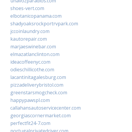
unavozparadios.com
shoes-vert.com
elbotanicopanama.com
shadyoaksrockportrvpark.com
jccoinlaundry.com
kautorepair.com
marjaeswinebar.com
elmazatlanclinton.com
ideacoffeenyc.com
odieschillicothe.com
lacantinitagalesburg.com
pizzadeliverybristol.com
greenstarsmogcheck.com
happypawspl.com
callahansautoservicecenter.com
georgiascornermarket.com
perfectfit24-7.com
portugalprivatedriver.com