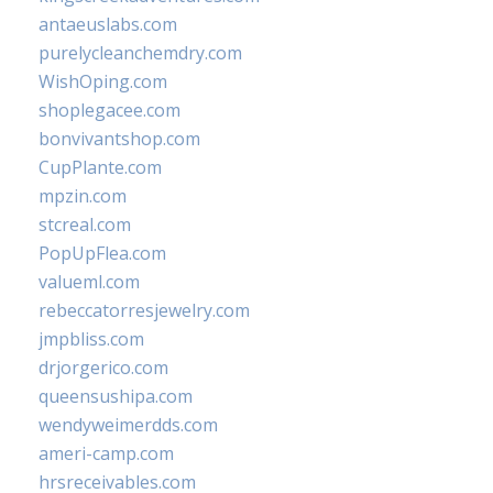
antaeuslabs.com
purelycleanchemdry.com
WishOping.com
shoplegacee.com
bonvivantshop.com
CupPlante.com
mpzin.com
stcreal.com
PopUpFlea.com
valueml.com
rebeccatorresjewelry.com
jmpbliss.com
drjorgerico.com
queensushipa.com
wendyweimerdds.com
ameri-camp.com
hrsreceivables.com