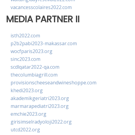
vacancesscolaires2022.com
MEDIA PARTNER II
isth2022.com
p2b2pabi2023-makassar.com
wocfparis2023.org
sinc2023.com
scdlqatar2022-qa.com
thecolumbiagrill.com
provisionscheeseandwineshoppe.com
khedi2023.org
akademikgeriatri2023.org
marmarapediatri2023.org
emchie2023.org
girisimselradyoloji2022.org
utcd2022.org