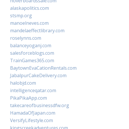
hoverboardssale.com
alaskapolitics.com
stsmp.org
manoelneves.com
mandelaeffectlibrary.com
roselynns.com
balanceyoganj.com
salesforceblogs.com
TrainGames365.com
BaytownEvaCationRentals.com
JabalpurCakeDelivery.com
halobjd.com
intelligenceqatar.com
PikaPikaApp.com
takecareofbusinessdfw.org
HamadaOfJapan.com
VersifyLifestyle.com
kingscreekadventures.com