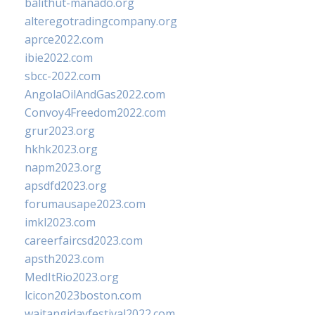
balithut-manado.org
alteregotradingcompany.org
aprce2022.com
ibie2022.com
sbcc-2022.com
AngolaOilAndGas2022.com
Convoy4Freedom2022.com
grur2023.org
hkhk2023.org
napm2023.org
apsdfd2023.org
forumausape2023.com
imkl2023.com
careerfaircsd2023.com
apsth2023.com
MedItRio2023.org
lcicon2023boston.com
waitangidayfestival2022.com