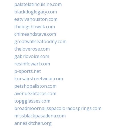
palatelatincuisine.com
blackdoglegacy.com
eatvivahouston.com
thebigshowok.com
chimeandstave.com
greatwallseafoodny.com
theloverose.com
gabriovoice.com
resinflowart.com
p-sports.net
korsairstreetwear.com
petshopallston.com
avenue26tacos.com
topgglasses.com
broadmoornailsspacoloradosprings.com
missblackpasadena.com
anneskitchen.org