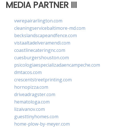
MEDIA PARTNER III
vwrepairarlington.com
cleaningservicebaltimore-md.com
beckslandscapeandfence.com
vistaaltadelveramendi.com
coastlinecateringnc.com
cuesburgershouston.com
psicologiaespecializadaencampeche.com
dmtacos.com
crescentstreetprinting.com
hornopizza.com
driveadragster.com
hematologa.com
lizaivanov.com
guesttinyhomes.com
home-plow-by-meyer.com