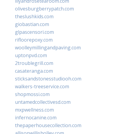
lilyandrosetearoom.com
olivesburgberrypatch.com
theslushkids.com
giobastian.com
glpascensori.com
rifloorepoxy.com
woolleymillingandpaving.com
uptonpvd.com
2troublegrill.com
casateranga.com
sticksandstonesstudiooh.com
walkers-treeservice.com
shopmossi.com
untamedcollectivesd.com
mxpwellness.com
infernocanine.com
thepaperhousecollection.com
allisonwillisholley.com