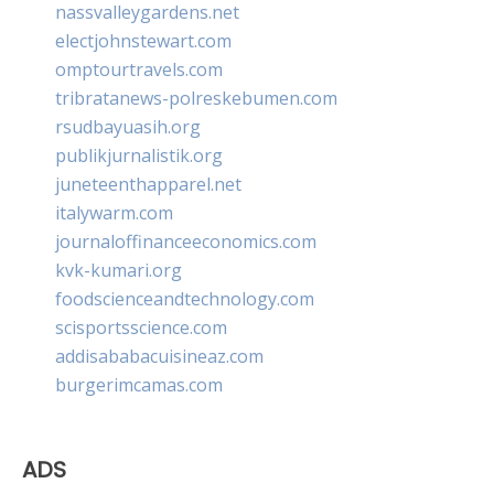
nassvalleygardens.net
electjohnstewart.com
omptourtravels.com
tribratanews-polreskebumen.com
rsudbayuasih.org
publikjurnalistik.org
juneteenthapparel.net
italywarm.com
journaloffinanceeconomics.com
kvk-kumari.org
foodscienceandtechnology.com
scisportsscience.com
addisababacuisineaz.com
burgerimcamas.com
ADS