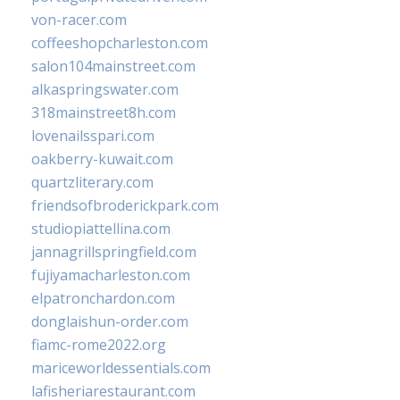
von-racer.com
coffeeshopcharleston.com
salon104mainstreet.com
alkaspringswater.com
318mainstreet8h.com
lovenailsspari.com
oakberry-kuwait.com
quartzliterary.com
friendsofbroderickpark.com
studiopiattellina.com
jannagrillspringfield.com
fujiyamacharleston.com
elpatronchardon.com
donglaishun-order.com
fiamc-rome2022.org
mariceworldessentials.com
lafisheriarestaurant.com