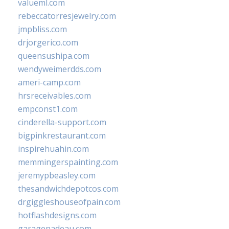
valueml.com
rebeccatorresjewelry.com
jmpbliss.com
drjorgerico.com
queensushipa.com
wendyweimerdds.com
ameri-camp.com
hrsreceivables.com
empconst1.com
cinderella-support.com
bigpinkrestaurant.com
inspirehuahin.com
memmingerspainting.com
jeremypbeasley.com
thesandwichdepotcos.com
drgiggleshouseofpain.com
hotflashdesigns.com
garagenadeau.com