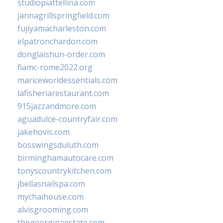
studiopiattellina.com
jannagrillspringfield.com
fujiyamacharleston.com
elpatronchardon.com
donglaishun-order.com
fiamc-rome2022.org
mariceworldessentials.com
lafisheriarestaurant.com
915jazzandmore.com
aguadulce-countryfair.com
jakehovis.com
bosswingsduluth.com
birminghamautocare.com
tonyscountrykitchen.com
jbellasnailspa.com
mychaihouse.com
alvisgrooming.com
thegeorginaestate.com