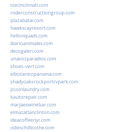
tsecincinnati.com
roderconstructiongroup.com
plazabatai.com
hawkscayresort.com
hellonquads.com
diarioanimales.com
decogaleri.com
unavozparadios.com
shoes-vert.com
elbotanicopanama.com
shadyoaksrockportrvpark.com
jccoinlaundry.com
kautorepair.com
marjaeswinebar.com
elmazatlanclinton.com
ideacoffeenyc.com
odieschillicothe.com