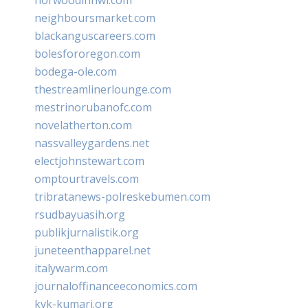
neighboursmarket.com
blackanguscareers.com
bolesfororegon.com
bodega-ole.com
thestreamlinerlounge.com
mestrinorubanofc.com
novelatherton.com
nassvalleygardens.net
electjohnstewart.com
omptourtravels.com
tribratanews-polreskebumen.com
rsudbayuasih.org
publikjurnalistik.org
juneteenthapparel.net
italywarm.com
journaloffinanceeconomics.com
kvk-kumari.org