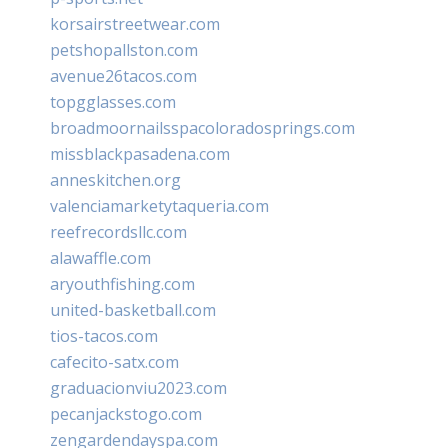
korsairstreetwear.com
petshopallston.com
avenue26tacos.com
topgglasses.com
broadmoornailsspacoloradosprings.com
missblackpasadena.com
anneskitchen.org
valenciamarketytaqueria.com
reefrecordsllc.com
alawaffle.com
aryouthfishing.com
united-basketball.com
tios-tacos.com
cafecito-satx.com
graduacionviu2023.com
pecanjackstogo.com
zengardendayspa.com