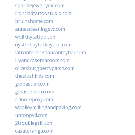
sparklejewelryinc.com
ironcladtattoostudio.com
bruinshome.com
annascleaningsvc.com
wolfcitytattoo.com
oysterbayturkeytrot.com
lafronterarestauranteybar.com
lilyandrosetearoom.com
olivesburgberrypatch.com
theslushkids.com
giobastian.com
glpascensori.com
rifloorepoxy.com
woolleymillingandpaving.com
uptonpvd.com
2troublegrill.com
casateranga.com