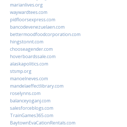
marianlives.org
waywardtees.com
pidfloorsexpress.com
bancodevenezuelaen.com
bettermoodfoodcorporation.com
hingstonnt.com
chooseagender.com
hoverboardssale.com
alaskapolitics.com
stsmp.org
manoelneves.com
mandelaeffectlibrary.com
roselynns.com
balanceyoganj.com
salesforceblogs.com
TrainGames365.com
BaytownEvaCationRentals.com