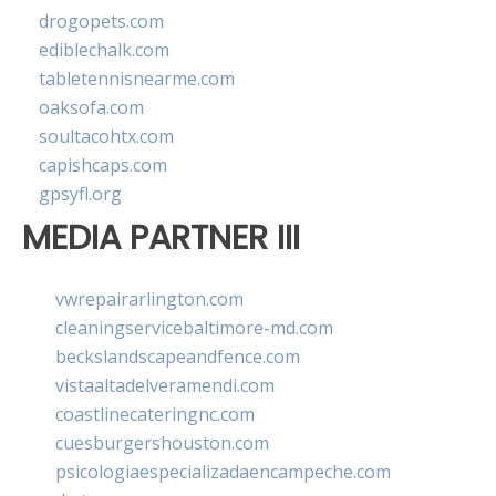
drogopets.com
ediblechalk.com
tabletennisnearme.com
oaksofa.com
soultacohtx.com
capishcaps.com
gpsyfl.org
MEDIA PARTNER III
vwrepairarlington.com
cleaningservicebaltimore-md.com
beckslandscapeandfence.com
vistaaltadelveramendi.com
coastlinecateringnc.com
cuesburgershouston.com
psicologiaespecializadaencampeche.com