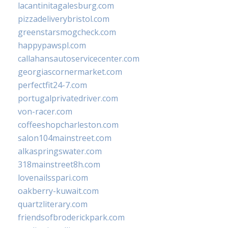
lacantinitagalesburg.com
pizzadeliverybristol.com
greenstarsmogcheck.com
happypawspl.com
callahansautoservicecenter.com
georgiascornermarket.com
perfectfit24-7.com
portugalprivatedriver.com
von-racer.com
coffeeshopcharleston.com
salon104mainstreet.com
alkaspringswater.com
318mainstreet8h.com
lovenailsspari.com
oakberry-kuwait.com
quartzliterary.com
friendsofbroderickpark.com