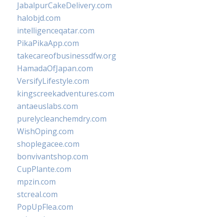
JabalpurCakeDelivery.com
halobjd.com
intelligenceqatar.com
PikaPikaApp.com
takecareofbusinessdfw.org
HamadaOfJapan.com
VersifyLifestyle.com
kingscreekadventures.com
antaeuslabs.com
purelycleanchemdry.com
WishOping.com
shoplegacee.com
bonvivantshop.com
CupPlante.com
mpzin.com
stcreal.com
PopUpFlea.com