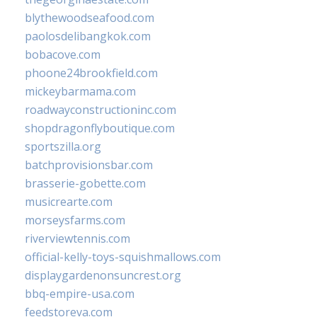
blythewoodseafood.com
paolosdelibangkok.com
bobacove.com
phoone24brookfield.com
mickeybarmama.com
roadwayconstructioninc.com
shopdragonflyboutique.com
sportszilla.org
batchprovisionsbar.com
brasserie-gobette.com
musicrearte.com
morseysfarms.com
riverviewtennis.com
official-kelly-toys-squishmallows.com
displaygardenonsuncrest.org
bbq-empire-usa.com
feedstoreva.com