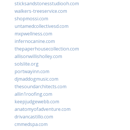
sticksandstonesstudiooh.com
walkers-treeservice.com
shopmossi.com
untamedcollectivesd.com
mxpwellness.com
infernocanine.com
thepaperhousecollection.com
allisonwillisholley.com
solslite.org
portwayinn.com
djmaddogmusic.com
thesoundarchitects.com
allin1roofing.com
keepjudgewebb.com
anatomyofadventure.com
drivancastillo.com
cmmedspa.com