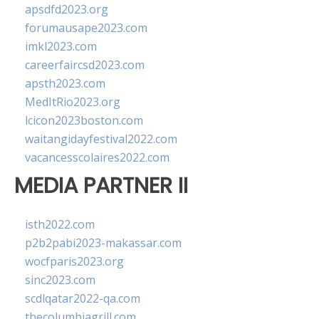
apsdfd2023.org
forumausape2023.com
imkl2023.com
careerfaircsd2023.com
apsth2023.com
MedItRio2023.org
lcicon2023boston.com
waitangidayfestival2022.com
vacancesscolaires2022.com
MEDIA PARTNER II
isth2022.com
p2b2pabi2023-makassar.com
wocfparis2023.org
sinc2023.com
scdlqatar2022-qa.com
thecolumbiagrill.com