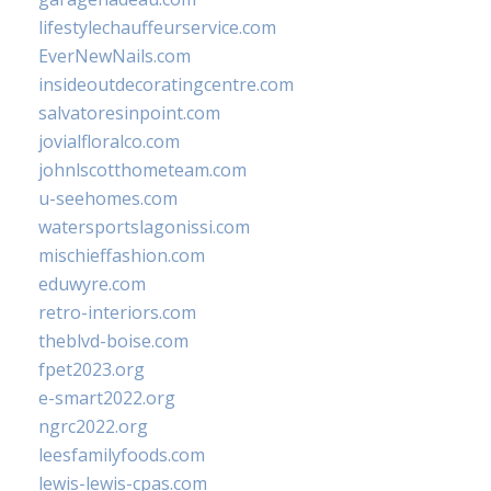
lifestylechauffeurservice.com
EverNewNails.com
insideoutdecoratingcentre.com
salvatoresinpoint.com
jovialfloralco.com
johnlscotthometeam.com
u-seehomes.com
watersportslagonissi.com
mischieffashion.com
eduwyre.com
retro-interiors.com
theblvd-boise.com
fpet2023.org
e-smart2022.org
ngrc2022.org
leesfamilyfoods.com
lewis-lewis-cpas.com