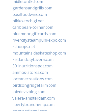
midletontkd.com
gardensandgrills.com
basilfoodwine.com
nikko-tochigi.net
caribbean-corner.com
bluemoongiftcards.com
rivercitysteampunkexpo.com
kchoops.net
mountainsideskateshop.com
kirtlandcitytavern.com
301nutritionspot.com
ammos-stores.com
loceanecreations.com
birdsongridgefarm.com
joiedevivblog.com
valera-amsterdam.com
libertybrandhemp.com
norwoodinnwi.com