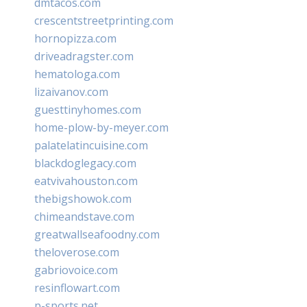
dmtacos.com
crescentstreetprinting.com
hornopizza.com
driveadragster.com
hematologa.com
lizaivanov.com
guesttinyhomes.com
home-plow-by-meyer.com
palatelatincuisine.com
blackdoglegacy.com
eatvivahouston.com
thebigshowok.com
chimeandstave.com
greatwallseafoodny.com
theloverose.com
gabriovoice.com
resinflowart.com
p-sports.net