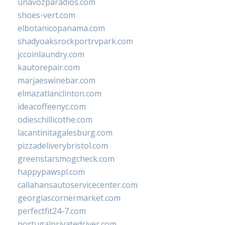
unavozparadios.com
shoes-vert.com
elbotanicopanama.com
shadyoaksrockportrvpark.com
jccoinlaundry.com
kautorepair.com
marjaeswinebar.com
elmazatlanclinton.com
ideacoffeenyc.com
odieschillicothe.com
lacantinitagalesburg.com
pizzadeliverybristol.com
greenstarsmogcheck.com
happypawspl.com
callahansautoservicecenter.com
georgiascornermarket.com
perfectfit24-7.com
portugalprivatedriver.com