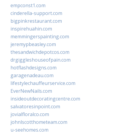
empconst1.com
cinderella-support.com
bigpinkrestaurant.com
inspirehuahin.com
memmingerspainting.com
jeremypbeasley.com
thesandwichdepotcos.com
drgiggleshouseofpain.com
hotflashdesigns.com
garagenadeau.com
lifestylechauffeurservice.com
EverNewNails.com
insideoutdecoratingcentre.com
salvatoresinpoint.com
jovialfloralco.com
johnlscotthometeam.com
u-seehomes.com