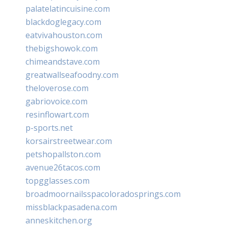
palatelatincuisine.com
blackdoglegacy.com
eatvivahouston.com
thebigshowok.com
chimeandstave.com
greatwallseafoodny.com
theloverose.com
gabriovoice.com
resinflowart.com
p-sports.net
korsairstreetwear.com
petshopallston.com
avenue26tacos.com
topgglasses.com
broadmoornailsspacoloradosprings.com
missblackpasadena.com
anneskitchen.org