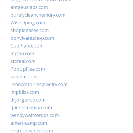
antaeuslabs.com
purelycleanchemdry.com
WishOping.com
shoplegacee.com
bonvivantshop.com
CupPlante.com
mpzin.com
stcreal.com
PopUpFlea.com
valueml.com
rebeccatorresjewelry.com
jmpbliss.com
drjorgerico.com
queensushipa.com
wendyweimerdds.com
ameri-camp.com
hrsreceivables.com