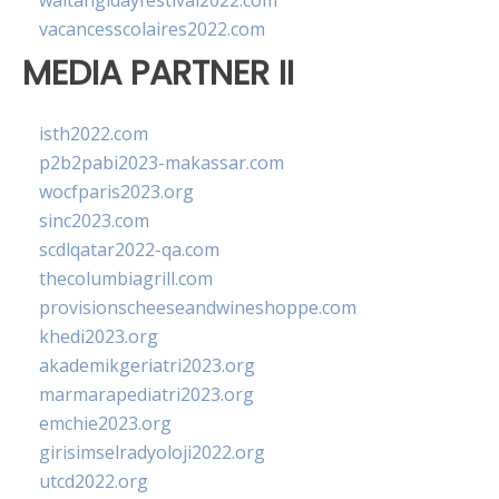
waitangidayfestival2022.com
vacancesscolaires2022.com
MEDIA PARTNER II
isth2022.com
p2b2pabi2023-makassar.com
wocfparis2023.org
sinc2023.com
scdlqatar2022-qa.com
thecolumbiagrill.com
provisionscheeseandwineshoppe.com
khedi2023.org
akademikgeriatri2023.org
marmarapediatri2023.org
emchie2023.org
girisimselradyoloji2022.org
utcd2022.org