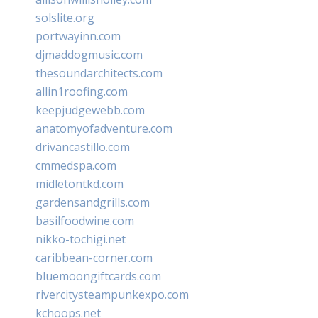
solslite.org
portwayinn.com
djmaddogmusic.com
thesoundarchitects.com
allin1roofing.com
keepjudgewebb.com
anatomyofadventure.com
drivancastillo.com
cmmedspa.com
midletontkd.com
gardensandgrills.com
basilfoodwine.com
nikko-tochigi.net
caribbean-corner.com
bluemoongiftcards.com
rivercitysteampunkexpo.com
kchoops.net