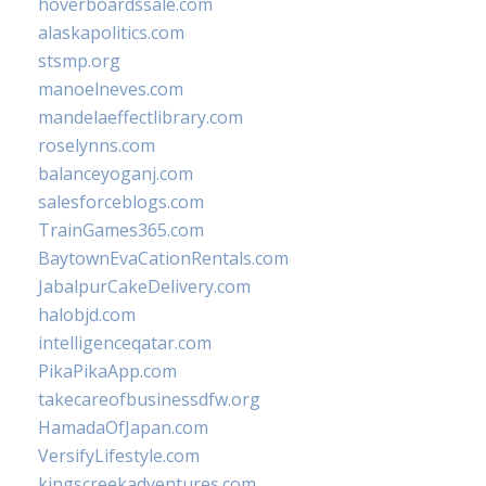
hoverboardssale.com
alaskapolitics.com
stsmp.org
manoelneves.com
mandelaeffectlibrary.com
roselynns.com
balanceyoganj.com
salesforceblogs.com
TrainGames365.com
BaytownEvaCationRentals.com
JabalpurCakeDelivery.com
halobjd.com
intelligenceqatar.com
PikaPikaApp.com
takecareofbusinessdfw.org
HamadaOfJapan.com
VersifyLifestyle.com
kingscreekadventures.com