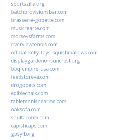
sportszilla.org
batchprovisionsbar.com
brasserie-gobette.com
musicrearte.com
morseysfarms.com
riverviewtennis.com
official-kelly-toys-squishmallows.com
displaygardenonsuncrest.org
bbq-empire-usa.com
feedstoreva.com
drogopets.com
ediblechalk.com
tabletennisnearme.com
oaksofa.com
soultacohtx.com
capishcaps.com
gpsyfl.org