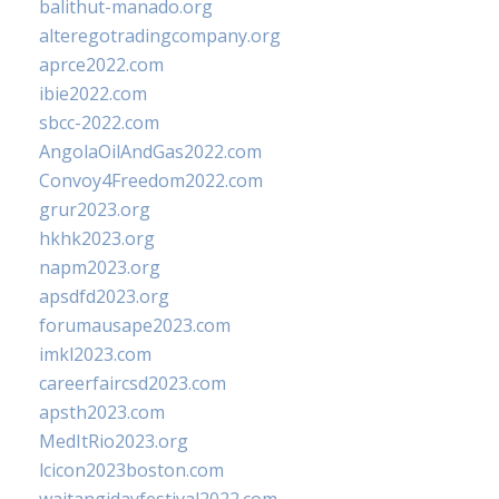
balithut-manado.org
alteregotradingcompany.org
aprce2022.com
ibie2022.com
sbcc-2022.com
AngolaOilAndGas2022.com
Convoy4Freedom2022.com
grur2023.org
hkhk2023.org
napm2023.org
apsdfd2023.org
forumausape2023.com
imkl2023.com
careerfaircsd2023.com
apsth2023.com
MedItRio2023.org
lcicon2023boston.com