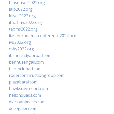
biosensor2022.org
ialp2022.org
klivet2022.org
ifac-hms2022.org
taoms2022.org
iias-euromena-conference2022.org
ivd2022.org
csity2022.org
ibsarstudyabroad.com
bennusehgall.com
tsecincinnati.com
roderconstructiongroup.com
plazabatai.com
hawkscayresort.com
hellonquads.com
diarioanimales.com
decogaleri.com