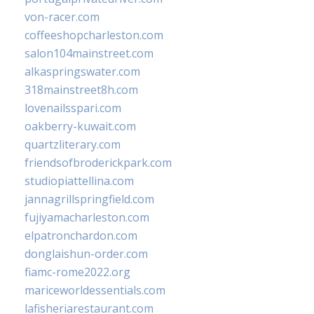
von-racer.com
coffeeshopcharleston.com
salon104mainstreet.com
alkaspringswater.com
318mainstreet8h.com
lovenailsspari.com
oakberry-kuwait.com
quartzliterary.com
friendsofbroderickpark.com
studiopiattellina.com
jannagrillspringfield.com
fujiyamacharleston.com
elpatronchardon.com
donglaishun-order.com
fiamc-rome2022.org
mariceworldessentials.com
lafisheriarestaurant.com