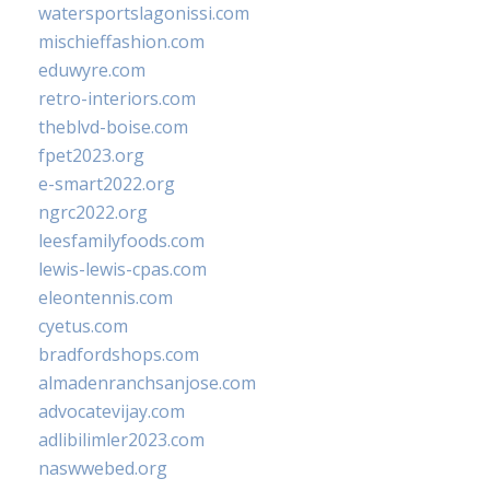
watersportslagonissi.com
mischieffashion.com
eduwyre.com
retro-interiors.com
theblvd-boise.com
fpet2023.org
e-smart2022.org
ngrc2022.org
leesfamilyfoods.com
lewis-lewis-cpas.com
eleontennis.com
cyetus.com
bradfordshops.com
almadenranchsanjose.com
advocatevijay.com
adlibilimler2023.com
naswwebed.org