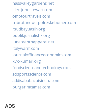
nassvalleygardens.net
electjohnstewart.com
omptourtravels.com
tribratanews-polreskebumen.com
rsudbayuasih.org
publikjurnalistik.org
juneteenthapparel.net
italywarm.com
journaloffinanceeconomics.com
kvk-kumari.org
foodscienceandtechnology.com
scisportsscience.com
addisababacuisineaz.com
burgerimcamas.com
ADS