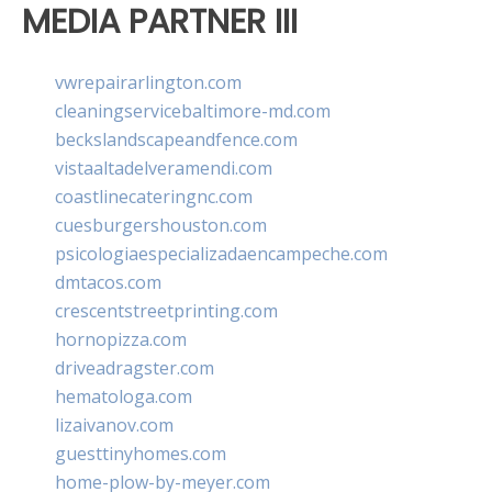
MEDIA PARTNER III
vwrepairarlington.com
cleaningservicebaltimore-md.com
beckslandscapeandfence.com
vistaaltadelveramendi.com
coastlinecateringnc.com
cuesburgershouston.com
psicologiaespecializadaencampeche.com
dmtacos.com
crescentstreetprinting.com
hornopizza.com
driveadragster.com
hematologa.com
lizaivanov.com
guesttinyhomes.com
home-plow-by-meyer.com