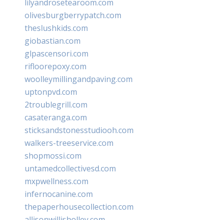
lilyandrosetearoom.com
olivesburgberrypatch.com
theslushkids.com
giobastian.com
glpascensori.com
rifloorepoxy.com
woolleymillingandpaving.com
uptonpvd.com
2troublegrill.com
casateranga.com
sticksandstonesstudiooh.com
walkers-treeservice.com
shopmossi.com
untamedcollectivesd.com
mxpwellness.com
infernocanine.com
thepaperhousecollection.com
allisonwillisholley.com