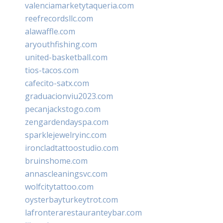
valenciamarketytaqueria.com
reefrecordsllc.com
alawaffle.com
aryouthfishing.com
united-basketball.com
tios-tacos.com
cafecito-satx.com
graduacionviu2023.com
pecanjackstogo.com
zengardendayspa.com
sparklejewelryinc.com
ironcladtattoostudio.com
bruinshome.com
annascleaningsvc.com
wolfcitytattoo.com
oysterbayturkeytrot.com
lafronterarestauranteybar.com