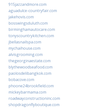
915jazzandmore.com
aguadulce-countryfair.com
jakehovis.com
bosswingsduluth.com
birminghamautocare.com
tonyscountrykitchen.com
jbellasnailspa.com
mychaihouse.com
alvisgrooming.com
thegeorginaestate.com
blythewoodseafood.com
paolosdelibangkok.com
bobacove.com
phoone24brookfield.com
mickeybarmama.com
roadwayconstructioninc.com
shopdragonflyboutique.com