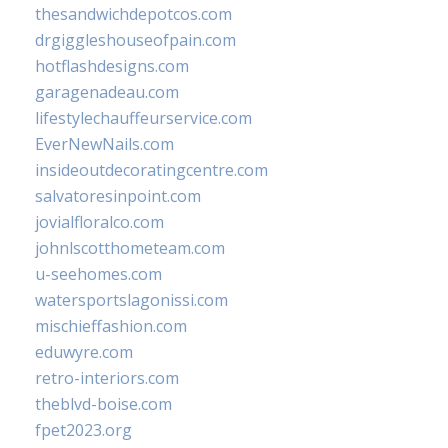
thesandwichdepotcos.com
drgiggleshouseofpain.com
hotflashdesigns.com
garagenadeau.com
lifestylechauffeurservice.com
EverNewNails.com
insideoutdecoratingcentre.com
salvatoresinpoint.com
jovialfloralco.com
johnlscotthometeam.com
u-seehomes.com
watersportslagonissi.com
mischieffashion.com
eduwyre.com
retro-interiors.com
theblvd-boise.com
fpet2023.org