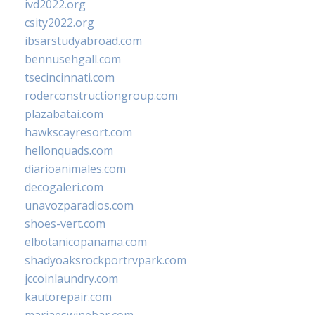
ivd2022.org
csity2022.org
ibsarstudyabroad.com
bennusehgall.com
tsecincinnati.com
roderconstructiongroup.com
plazabatai.com
hawkscayresort.com
hellonquads.com
diarioanimales.com
decogaleri.com
unavozparadios.com
shoes-vert.com
elbotanicopanama.com
shadyoaksrockportrvpark.com
jccoinlaundry.com
kautorepair.com