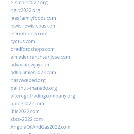
e-smart2022.org
ngrc2022.org
leesfamilyfoods.com
lewis-lewis-cpas.com
eleontennis.com
cyetus.com
bradfordshops.com
almadenranchsanjose.com
advocatevijay.com
adlibilimler2023.com
naswwebed.org
balithut-manado.org
alteregotradingcompany.org
aprce2022.com
ibie2022.com
sbcc-2022.com
AngolaOilAndGas2022.com