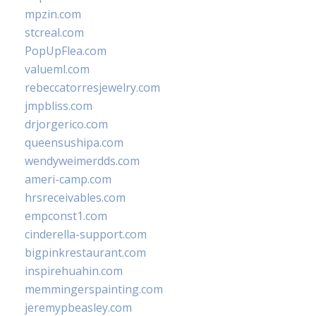
mpzin.com
stcreal.com
PopUpFlea.com
valueml.com
rebeccatorresjewelry.com
jmpbliss.com
drjorgerico.com
queensushipa.com
wendyweimerdds.com
ameri-camp.com
hrsreceivables.com
empconst1.com
cinderella-support.com
bigpinkrestaurant.com
inspirehuahin.com
memmingerspainting.com
jeremypbeasley.com