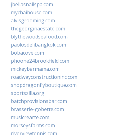
jbellasnailspa.com
mychaihouse.com
alvisgrooming.com
thegeorginaestate.com
blythewoodseafood.com
paolosdelibangkok.com
bobacove.com
phoone24brookfield.com
mickeybarmama.com
roadwayconstructioninc.com
shopdragonflyboutique.com
sportszilla.org
batchprovisionsbar.com
brasserie-gobette.com
musicrearte.com
morseysfarms.com
riverviewtennis.com