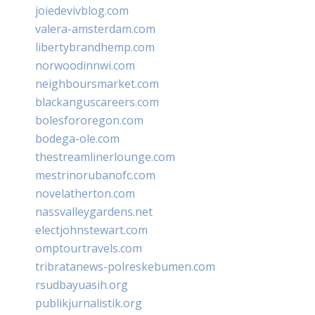
joiedevivblog.com
valera-amsterdam.com
libertybrandhemp.com
norwoodinnwi.com
neighboursmarket.com
blackanguscareers.com
bolesfororegon.com
bodega-ole.com
thestreamlinerlounge.com
mestrinorubanofc.com
novelatherton.com
nassvalleygardens.net
electjohnstewart.com
omptourtravels.com
tribratanews-polreskebumen.com
rsudbayuasih.org
publikjurnalistik.org