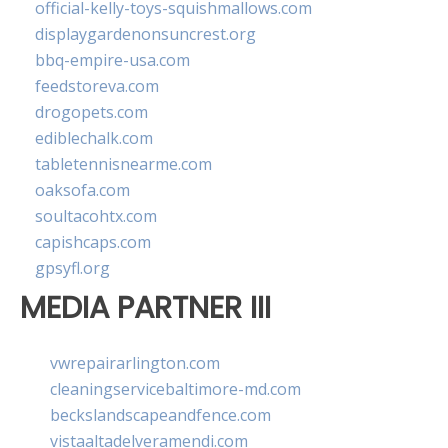
official-kelly-toys-squishmallows.com
displaygardenonsuncrest.org
bbq-empire-usa.com
feedstoreva.com
drogopets.com
ediblechalk.com
tabletennisnearme.com
oaksofa.com
soultacohtx.com
capishcaps.com
gpsyfl.org
MEDIA PARTNER III
vwrepairarlington.com
cleaningservicebaltimore-md.com
beckslandscapeandfence.com
vistaaltadelveramendi.com