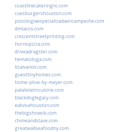
coastlinecateringnc.com
cuesburgershouston.com
psicologiaespecializadaencampeche.com
dmtacos.com
crescentstreetprinting.com
hornopizza.com
driveadragster.com
hematologa.com
lizaivanov.com
guesttinyhomes.com
home-plow-by-meyer.com
palatelatincuisine.com
blackdoglegacy.com
eatvivahouston.com
thebigshowok.com
chimeandstave.com
greatwallseafoodny.com