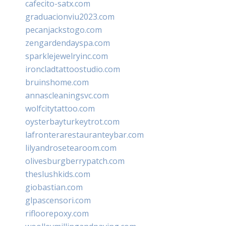
cafecito-satx.com
graduacionviu2023.com
pecanjackstogo.com
zengardendayspa.com
sparklejewelryinc.com
ironcladtattoostudio.com
bruinshome.com
annascleaningsvc.com
wolfcitytattoo.com
oysterbayturkeytrot.com
lafronterarestauranteybar.com
lilyandrosetearoom.com
olivesburgberrypatch.com
theslushkids.com
giobastian.com
glpascensori.com
rifloorepoxy.com