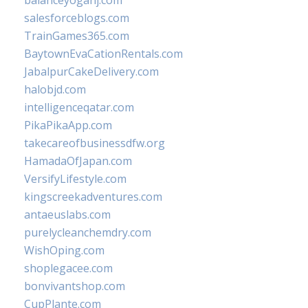
balanceyoganj.com
salesforceblogs.com
TrainGames365.com
BaytownEvaCationRentals.com
JabalpurCakeDelivery.com
halobjd.com
intelligenceqatar.com
PikaPikaApp.com
takecareofbusinessdfw.org
HamadaOfJapan.com
VersifyLifestyle.com
kingscreekadventures.com
antaeuslabs.com
purelycleanchemdry.com
WishOping.com
shoplegacee.com
bonvivantshop.com
CupPlante.com