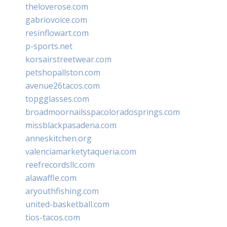
theloverose.com
gabriovoice.com
resinflowart.com
p-sports.net
korsairstreetwear.com
petshopallston.com
avenue26tacos.com
topgglasses.com
broadmoornailsspacoloradosprings.com
missblackpasadena.com
anneskitchen.org
valenciamarketytaqueria.com
reefrecordsllc.com
alawaffle.com
aryouthfishing.com
united-basketball.com
tios-tacos.com