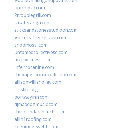
woolleymillingandpaving.com
uptonpvd.com
2troublegrill.com
casateranga.com
sticksandstonesstudiooh.com
walkers-treeservice.com
shopmossi.com
untamedcollectivesd.com
mxpwellness.com
infernocanine.com
thepaperhousecollection.com
allisonwillisholley.com
solslite.org
portwayinn.com
djmaddogmusic.com
thesoundarchitects.com
allin1roofing.com
keepjudgewebb.com