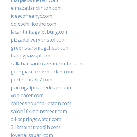
marjaeswinebar.com
elmazatlanclinton.com
ideacoffeenyc.com
odieschillicothe.com
lacantinitagalesburg.com
pizzadeliverybristol.com
greenstarsmogcheck.com
happypawspl.com
callahansautoservicecenter.com
georgiascornermarket.com
perfectfit24-7.com
portugalprivatedriver.com
von-racer.com
coffeeshopcharleston.com
salon104mainstreet.com
alkaspringswater.com
318mainstreet8h.com
lovenailsspari.com