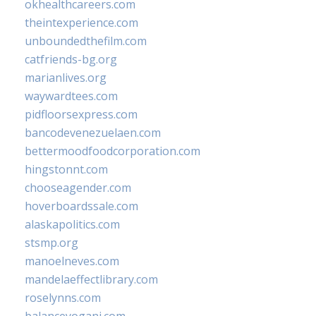
okhealthcareers.com
theintexperience.com
unboundedthefilm.com
catfriends-bg.org
marianlives.org
waywardtees.com
pidfloorsexpress.com
bancodevenezuelaen.com
bettermoodfoodcorporation.com
hingstonnt.com
chooseagender.com
hoverboardssale.com
alaskapolitics.com
stsmp.org
manoelneves.com
mandelaeffectlibrary.com
roselynns.com