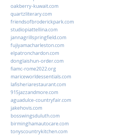
oakberry-kuwait.com
quartzliterary.com
friendsofbroderickpark.com
studiopiattellina.com
jannagrillspringfield.com
fujiyamacharleston.com
elpatronchardon.com
donglaishun-order.com
fiamc-rome2022.org
mariceworldessentials.com
lafisheriarestaurant.com
915jazzandmore.com
aguadulce-countryfair.com
jakehovis.com
bosswingsduluth.com
birminghamautocare.com
tonyscountrykitchen.com