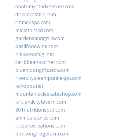
anatomyofadventure.com
drivancastillo.com
cmmedspa.com
midletontkd.com
gardensandgrills.com
basilfoodwine.com
nikko-tochigi.net
caribbean-corner.com
bluemoongiftcards.com
rivercitysteampunkexpo.com
kchoops.net
mountainsideskateshop.com
kirtlandcitytavern.com
301nutritionspot.com
ammos-stores.com
loceanecreations.com
birdsongridgefarm.com