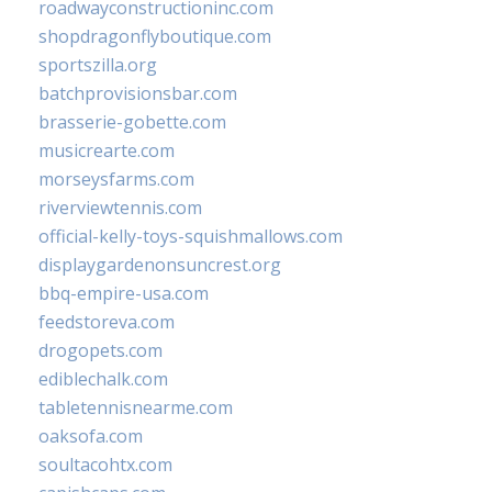
roadwayconstructioninc.com
shopdragonflyboutique.com
sportszilla.org
batchprovisionsbar.com
brasserie-gobette.com
musicrearte.com
morseysfarms.com
riverviewtennis.com
official-kelly-toys-squishmallows.com
displaygardenonsuncrest.org
bbq-empire-usa.com
feedstoreva.com
drogopets.com
ediblechalk.com
tabletennisnearme.com
oaksofa.com
soultacohtx.com