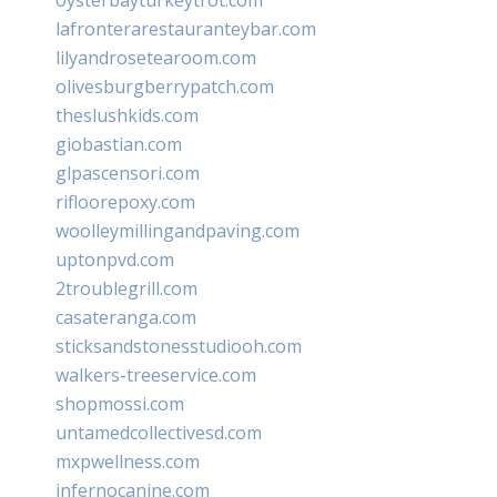
lafronterarestauranteybar.com
lilyandrosetearoom.com
olivesburgberrypatch.com
theslushkids.com
giobastian.com
glpascensori.com
rifloorepoxy.com
woolleymillingandpaving.com
uptonpvd.com
2troublegrill.com
casateranga.com
sticksandstonesstudiooh.com
walkers-treeservice.com
shopmossi.com
untamedcollectivesd.com
mxpwellness.com
infernocanine.com