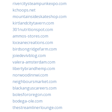
rivercitysteampunkexpo.com
kchoops.net
mountainsideskateshop.com
kirtlandcitytavern.com
301nutritionspot.com
ammos-stores.com
loceanecreations.com
birdsongridgefarm.com
joiedevivblog.com
valera-amsterdam.com
libertybrandhemp.com
norwoodinnwi.com
neighboursmarket.com
blackanguscareers.com
bolesfororegon.com
bodega-ole.com
thestreamlinerlounge.com