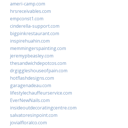
ameri-camp.com
hrsreceivables.com
empconst1.com
cinderella-support.com
bigpinkrestaurant.com
inspirehuahin.com
memmingerspainting.com
jeremypbeasley.com
thesandwichdepotcos.com
drgiggleshouseofpain.com
hotflashdesigns.com
garagenadeau.com
lifestylechauffeurservice.com
EverNewNails.com
insideoutdecoratingcentre.com
salvatoresinpoint.com
jovialfloralco.com