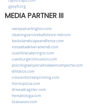
capishcaps.com
gpsyfl.org
MEDIA PARTNER III
vwrepairarlington.com
cleaningservicebaltimore-md.com
beckslandscapeandfence.com
vistaaltadelveramendi.com
coastlinecateringnc.com
cuesburgershouston.com
psicologiaespecializadaencampeche.com
dmtacos.com
crescentstreetprinting.com
hornopizza.com
driveadragster.com
hematologa.com
lizaivanov.com