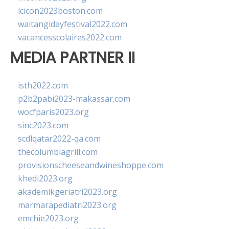
lcicon2023boston.com
waitangidayfestival2022.com
vacancesscolaires2022.com
MEDIA PARTNER II
isth2022.com
p2b2pabi2023-makassar.com
wocfparis2023.org
sinc2023.com
scdlqatar2022-qa.com
thecolumbiagrill.com
provisionscheeseandwineshoppe.com
khedi2023.org
akademikgeriatri2023.org
marmarapediatri2023.org
emchie2023.org