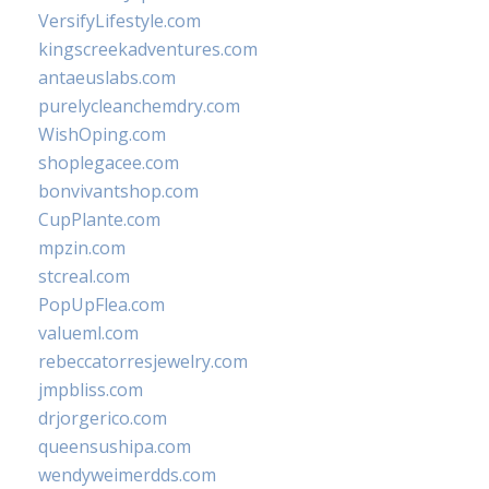
VersifyLifestyle.com
kingscreekadventures.com
antaeuslabs.com
purelycleanchemdry.com
WishOping.com
shoplegacee.com
bonvivantshop.com
CupPlante.com
mpzin.com
stcreal.com
PopUpFlea.com
valueml.com
rebeccatorresjewelry.com
jmpbliss.com
drjorgerico.com
queensushipa.com
wendyweimerdds.com