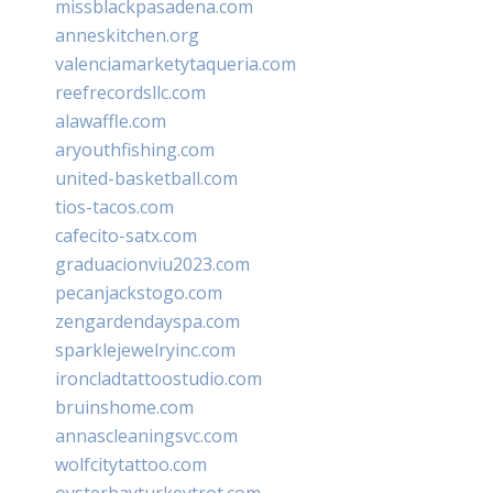
missblackpasadena.com
anneskitchen.org
valenciamarketytaqueria.com
reefrecordsllc.com
alawaffle.com
aryouthfishing.com
united-basketball.com
tios-tacos.com
cafecito-satx.com
graduacionviu2023.com
pecanjackstogo.com
zengardendayspa.com
sparklejewelryinc.com
ironcladtattoostudio.com
bruinshome.com
annascleaningsvc.com
wolfcitytattoo.com
oysterbayturkeytrot.com