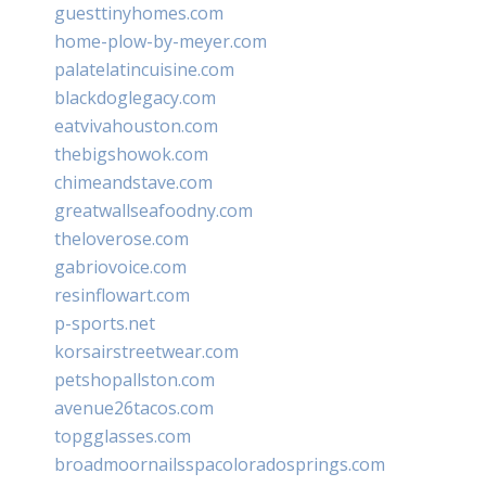
guesttinyhomes.com
home-plow-by-meyer.com
palatelatincuisine.com
blackdoglegacy.com
eatvivahouston.com
thebigshowok.com
chimeandstave.com
greatwallseafoodny.com
theloverose.com
gabriovoice.com
resinflowart.com
p-sports.net
korsairstreetwear.com
petshopallston.com
avenue26tacos.com
topgglasses.com
broadmoornailsspacoloradosprings.com