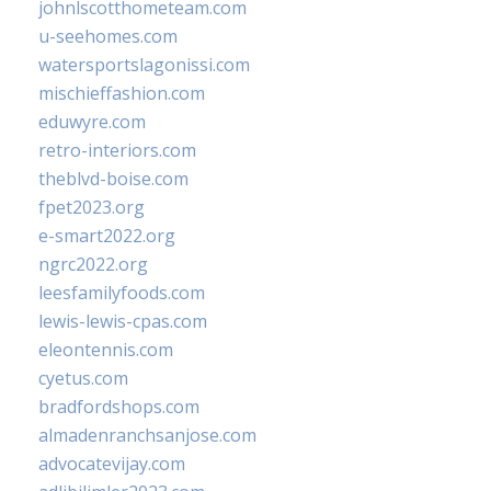
johnlscotthometeam.com
u-seehomes.com
watersportslagonissi.com
mischieffashion.com
eduwyre.com
retro-interiors.com
theblvd-boise.com
fpet2023.org
e-smart2022.org
ngrc2022.org
leesfamilyfoods.com
lewis-lewis-cpas.com
eleontennis.com
cyetus.com
bradfordshops.com
almadenranchsanjose.com
advocatevijay.com