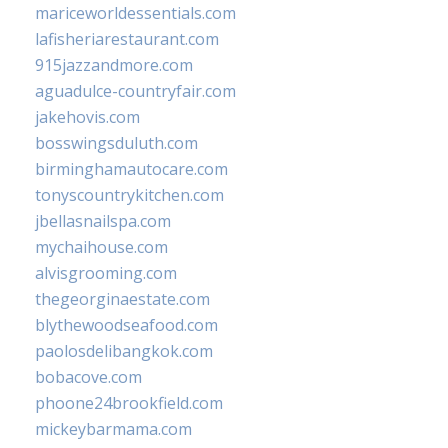
mariceworldessentials.com
lafisheriarestaurant.com
915jazzandmore.com
aguadulce-countryfair.com
jakehovis.com
bosswingsduluth.com
birminghamautocare.com
tonyscountrykitchen.com
jbellasnailspa.com
mychaihouse.com
alvisgrooming.com
thegeorginaestate.com
blythewoodseafood.com
paolosdelibangkok.com
bobacove.com
phoone24brookfield.com
mickeybarmama.com