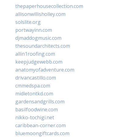
thepaperhousecollection.com
allisonwillisholley.com
solslite.org
portwayinn.com
djmaddogmusic.com
thesoundarchitects.com
allin1roofing.com
keepjudgewebb.com
anatomyofadventure.com
drivancastillo.com
cmmedspa.com
midletontkd.com
gardensandgrills.com
basilfoodwine.com
nikko-tochigi.net
caribbean-corner.com
bluemoongiftcards.com