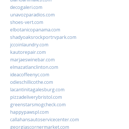
decogaleri.com
unavozparadios.com
shoes-vert.com
elbotanicopanama.com
shadyoaksrockportrvpark.com
jccoinlaundry.com
kautorepair.com
marjaeswinebar.com
elmazatlanclinton.com
ideacoffeenyc.com
odieschillicothe.com
lacantinitagalesburg.com
pizzadeliverybristol.com
greenstarsmogcheck.com
happypawspl.com
callahansautoservicecenter.com
georgiascornermarket.com