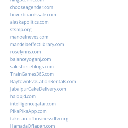
chooseagender.com
hoverboardssale.com
alaskapolitics.com
stsmp.org
manoelneves.com
mandelaeffectlibrary.com
roselynns.com
balanceyoganj.com
salesforceblogs.com
TrainGames365.com
BaytownEvaCationRentals.com
JabalpurCakeDelivery.com
halobjd.com
intelligenceqatar.com
PikaPikaApp.com
takecareofbusinessdfw.org
HamadaOfJapan.com