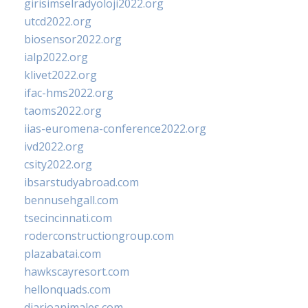
girisimselradyoloji2022.org
utcd2022.org
biosensor2022.org
ialp2022.org
klivet2022.org
ifac-hms2022.org
taoms2022.org
iias-euromena-conference2022.org
ivd2022.org
csity2022.org
ibsarstudyabroad.com
bennusehgall.com
tsecincinnati.com
roderconstructiongroup.com
plazabatai.com
hawkscayresort.com
hellonquads.com
diarioanimales.com