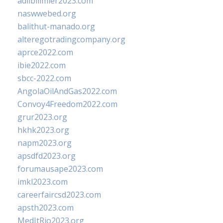
adlibilimler2023.com
naswwebed.org
balithut-manado.org
alteregotradingcompany.org
aprce2022.com
ibie2022.com
sbcc-2022.com
AngolaOilAndGas2022.com
Convoy4Freedom2022.com
grur2023.org
hkhk2023.org
napm2023.org
apsdfd2023.org
forumausape2023.com
imkl2023.com
careerfaircsd2023.com
apsth2023.com
MedItRio2023.org