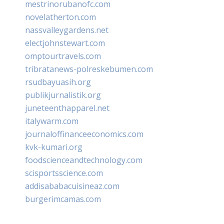
mestrinorubanofc.com
novelatherton.com
nassvalleygardens.net
electjohnstewart.com
omptourtravels.com
tribratanews-polreskebumen.com
rsudbayuasih.org
publikjurnalistik.org
juneteenthapparel.net
italywarm.com
journaloffinanceeconomics.com
kvk-kumari.org
foodscienceandtechnology.com
scisportsscience.com
addisababacuisineaz.com
burgerimcamas.com