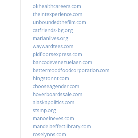
okhealthcareers.com
theintexperience.com
unboundedthefilm.com
catfriends-bg.org
marianlives.org
waywardtees.com
pidfloorsexpress.com
bancodevenezuelaen.com
bettermoodfoodcorporation.com
hingstonnt.com
chooseagender.com
hoverboardssale.com
alaskapolitics.com
stsmp.org
manoelneves.com
mandelaeffectlibrary.com
roselynns.com