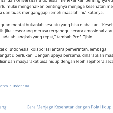
ntal dari Universitas Indonesia, menekankan pentingnya e
perlu mulai mengenalkan pentingnya menjaga kesehatan me
asi dan tidak menganggap remeh masalah ini,” katanya.
uan mental bukanlah sesuatu yang bisa diabaikan. “Kese
k. Jika seseorang merasa terganggu secara emosional ata
 adalah langkah yang tepat,” tambah Prof. Tjhin.
 di Indonesia, kolaborasi antara pemerintah, lembaga
ngat diperlukan. Dengan upaya bersama, diharapkan mas
isir dan masyarakat bisa hidup dengan lebih sejahtera sec
ental di indonesia
bang
Cara Menjaga Kesehatan dengan Pola Hidup 