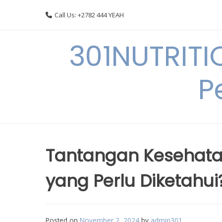
Skip
Call Us: +2782 444 YEAH
to
content
301NUTRITI
P
Tantangan Kesehatan
yang Perlu Diketahui
Posted on
November 2, 2024
by
admin301