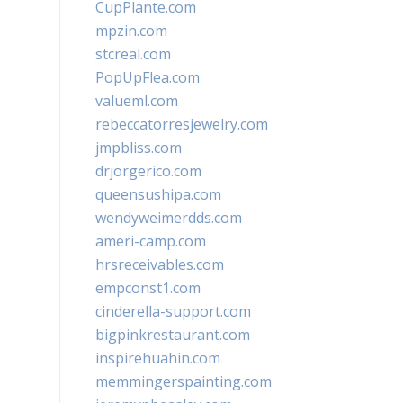
CupPlante.com
mpzin.com
stcreal.com
PopUpFlea.com
valueml.com
rebeccatorresjewelry.com
jmpbliss.com
drjorgerico.com
queensushipa.com
wendyweimerdds.com
ameri-camp.com
hrsreceivables.com
empconst1.com
cinderella-support.com
bigpinkrestaurant.com
inspirehuahin.com
memmingerspainting.com