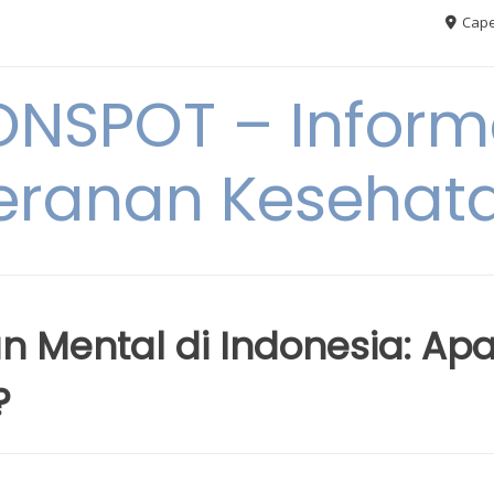
Cape
ONSPOT – Inform
eranan Kesehat
 Mental di Indonesia: Ap
?