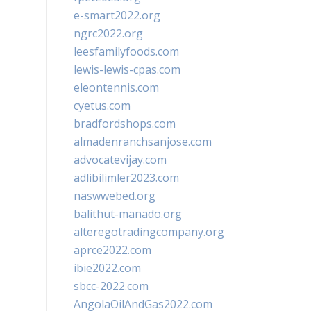
e-smart2022.org
ngrc2022.org
leesfamilyfoods.com
lewis-lewis-cpas.com
eleontennis.com
cyetus.com
bradfordshops.com
almadenranchsanjose.com
advocatevijay.com
adlibilimler2023.com
naswwebed.org
balithut-manado.org
alteregotradingcompany.org
aprce2022.com
ibie2022.com
sbcc-2022.com
AngolaOilAndGas2022.com