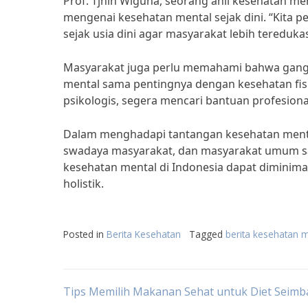
Prof. Tjhin Wiguna, seorang ahli kesehatan me
mengenai kesehatan mental sejak dini. “Kita 
sejak usia dini agar masyarakat lebih tereduk
Masyarakat juga perlu memahami bahwa gangg
mental sama pentingnya dengan kesehatan fisi
psikologis, segera mencari bantuan profesional
Dalam menghadapi tantangan kesehatan mental
swadaya masyarakat, dan masyarakat umum sa
kesehatan mental di Indonesia dapat diminimal
holistik.
Posted in
Berita Kesehatan
Tagged
berita kesehatan m
Post
Tips Memilih Makanan Sehat untuk Diet Seim