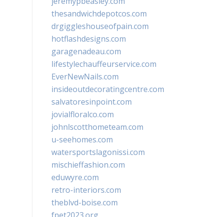
jeremypbeasley.com
thesandwichdepotcos.com
drgiggleshouseofpain.com
hotflashdesigns.com
garagenadeau.com
lifestylechauffeurservice.com
EverNewNails.com
insideoutdecoratingcentre.com
salvatoresinpoint.com
jovialfloralco.com
johnlscotthometeam.com
u-seehomes.com
watersportslagonissi.com
mischieffashion.com
eduwyre.com
retro-interiors.com
theblvd-boise.com
fpet2023.org