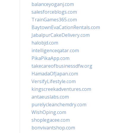
balanceyoganj.com
salesforceblogs.com
TrainGames365.com
BaytownEvaCationRentals.com
JabalpurCakeDelivery.com
halobjd.com
intelligenceqatar.com
PikaPikaApp.com
takecareofbusinessdfw.org
HamadaOfJapan.com
VersifyLifestyle.com
kingscreekadventures.com
antaeuslabs.com
purelycleanchemdry.com
WishOping.com
shoplegacee.com
bonvivantshop.com