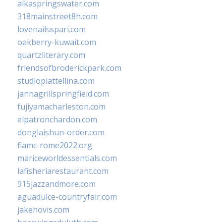
alkaspringswater.com
318mainstreet8h.com
lovenailsspari.com
oakberry-kuwait.com
quartzliterary.com
friendsofbroderickpark.com
studiopiattellina.com
jannagrillspringfield.com
fujiyamacharleston.com
elpatronchardon.com
donglaishun-order.com
fiamc-rome2022.org
mariceworldessentials.com
lafisheriarestaurant.com
915jazzandmore.com
aguadulce-countryfair.com
jakehovis.com