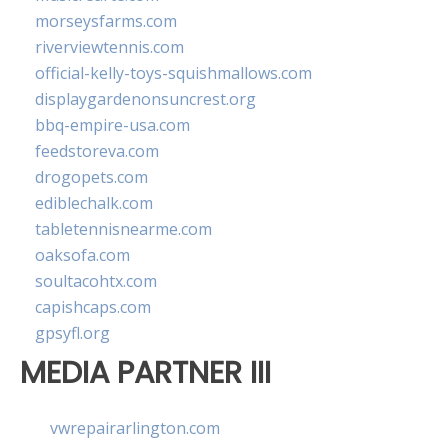
morseysfarms.com
riverviewtennis.com
official-kelly-toys-squishmallows.com
displaygardenonsuncrest.org
bbq-empire-usa.com
feedstoreva.com
drogopets.com
ediblechalk.com
tabletennisnearme.com
oaksofa.com
soultacohtx.com
capishcaps.com
gpsyfl.org
MEDIA PARTNER III
vwrepairarlington.com