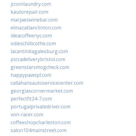
jccoinlaundry.com
kautorepair.com
marjaeswinebar.com
elmazatlanclinton.com
ideacoffeenyc.com
odieschillicothe.com
lacantinitagalesburg.com
pizzadeliverybristol.com
greenstarsmogcheck.com
happypawspl.com
callahansautoservicecenter.com
georgiascornermarket.com
perfectfit24-7.com
portugalprivatedriver.com
von-racer.com
coffeeshopcharleston.com
salon104mainstreet.com