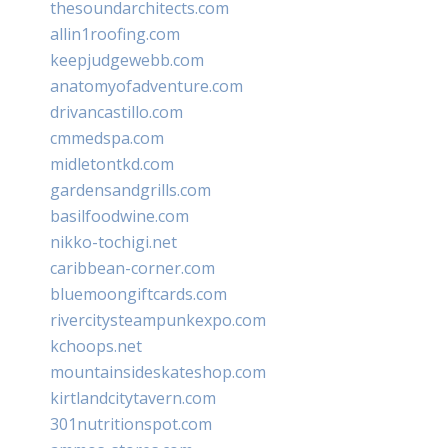
thesoundarchitects.com
allin1roofing.com
keepjudgewebb.com
anatomyofadventure.com
drivancastillo.com
cmmedspa.com
midletontkd.com
gardensandgrills.com
basilfoodwine.com
nikko-tochigi.net
caribbean-corner.com
bluemoongiftcards.com
rivercitysteampunkexpo.com
kchoops.net
mountainsideskateshop.com
kirtlandcitytavern.com
301nutritionspot.com