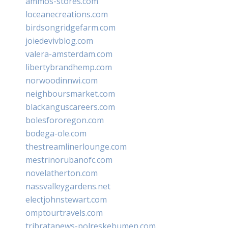
ammos-stores.com
loceanecreations.com
birdsongridgefarm.com
joiedevivblog.com
valera-amsterdam.com
libertybrandhemp.com
norwoodinnwi.com
neighboursmarket.com
blackanguscareers.com
bolesfororegon.com
bodega-ole.com
thestreamlinerlounge.com
mestrinorubanofc.com
novelatherton.com
nassvalleygardens.net
electjohnstewart.com
omptourtravels.com
tribratanews-polreskebumen.com