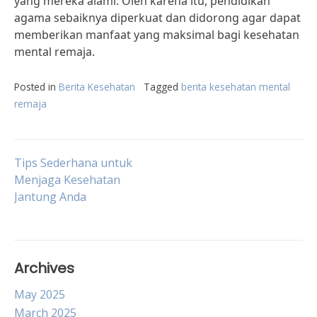
yang mereka alami. Oleh karena itu, pendidikan
agama sebaiknya diperkuat dan didorong agar dapat
memberikan manfaat yang maksimal bagi kesehatan
mental remaja.
Posted in
Berita Kesehatan
Tagged
berita kesehatan mental
remaja
Post
Tips Sederhana untuk
Menjaga Kesehatan
Jantung Anda
navigation
Archives
May 2025
March 2025