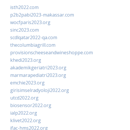
isth2022.com
p2b2pabi2023-makassar.com
wocfparis2023.org
sinc2023.com
scdlqatar2022-qa.com
thecolumbiagrill.com
provisionscheeseandwineshoppe.com
khedi2023.org
akademikgeriatri2023.org
marmarapediatri2023.org
emchie2023.org
girisimselradyoloji2022.org
utcd2022.org
biosensor2022.org
ialp2022.org
klivet2022.org
ifac-hms2022.org