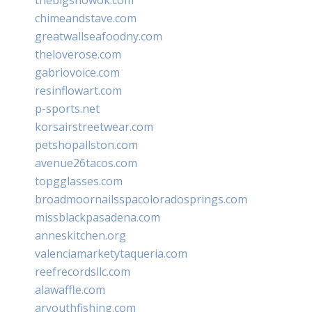
chimeandstave.com
greatwallseafoodny.com
theloverose.com
gabriovoice.com
resinflowart.com
p-sports.net
korsairstreetwear.com
petshopallston.com
avenue26tacos.com
topgglasses.com
broadmoornailsspacoloradosprings.com
missblackpasadena.com
anneskitchen.org
valenciamarketytaqueria.com
reefrecordsllc.com
alawaffle.com
aryouthfishing.com