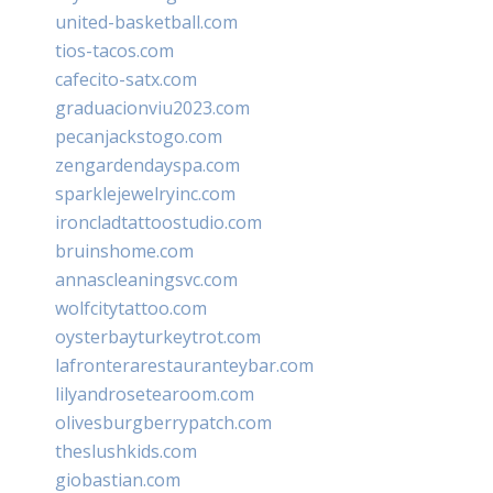
united-basketball.com
tios-tacos.com
cafecito-satx.com
graduacionviu2023.com
pecanjackstogo.com
zengardendayspa.com
sparklejewelryinc.com
ironcladtattoostudio.com
bruinshome.com
annascleaningsvc.com
wolfcitytattoo.com
oysterbayturkeytrot.com
lafronterarestauranteybar.com
lilyandrosetearoom.com
olivesburgberrypatch.com
theslushkids.com
giobastian.com