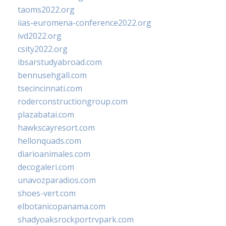
taoms2022.org
iias-euromena-conference2022.org
ivd2022.org
csity2022.org
ibsarstudyabroad.com
bennusehgall.com
tsecincinnati.com
roderconstructiongroup.com
plazabatai.com
hawkscayresort.com
hellonquads.com
diarioanimales.com
decogaleri.com
unavozparadios.com
shoes-vert.com
elbotanicopanama.com
shadyoaksrockportrvpark.com