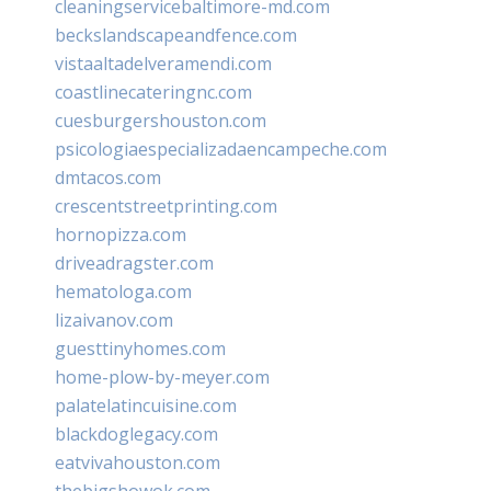
cleaningservicebaltimore-md.com
beckslandscapeandfence.com
vistaaltadelveramendi.com
coastlinecateringnc.com
cuesburgershouston.com
psicologiaespecializadaencampeche.com
dmtacos.com
crescentstreetprinting.com
hornopizza.com
driveadragster.com
hematologa.com
lizaivanov.com
guesttinyhomes.com
home-plow-by-meyer.com
palatelatincuisine.com
blackdoglegacy.com
eatvivahouston.com
thebigshowok.com