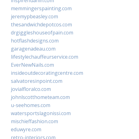
inspirehuahin.com
memmingerspainting.com
jeremypbeasley.com
thesandwichdepotcos.com
drgiggleshouseofpain.com
hotflashdesigns.com
garagenadeau.com
lifestylechauffeurservice.com
EverNewNails.com
insideoutdecoratingcentre.com
salvatoresinpoint.com
jovialfloralco.com
johnlscotthometeam.com
u-seehomes.com
watersportslagonissi.com
mischieffashion.com
eduwyre.com
retro-interiors.com