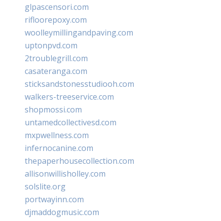
glpascensori.com
rifloorepoxy.com
woolleymillingandpaving.com
uptonpvd.com
2troublegrill.com
casateranga.com
sticksandstonesstudiooh.com
walkers-treeservice.com
shopmossi.com
untamedcollectivesd.com
mxpwellness.com
infernocanine.com
thepaperhousecollection.com
allisonwillisholley.com
solslite.org
portwayinn.com
djmaddogmusic.com