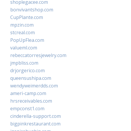
shoplegacee.com
bonvivantshop.com
CupPlante.com
mpzin.com
stcreal.com
PopUpFlea.com
valueml.com
rebeccatorresjewelry.com
jmpbliss.com
drjorgerico.com
queensushipa.com
wendyweimerdds.com
ameri-camp.com
hrsreceivables.com
empconst1.com
cinderella-support.com
bigpinkrestaurant.com