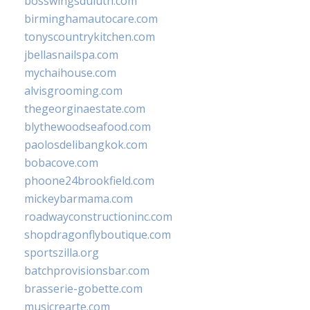
bosswingsduluth.com
birminghamautocare.com
tonyscountrykitchen.com
jbellasnailspa.com
mychaihouse.com
alvisgrooming.com
thegeorginaestate.com
blythewoodseafood.com
paolosdelibangkok.com
bobacove.com
phoone24brookfield.com
mickeybarmama.com
roadwayconstructioninc.com
shopdragonflyboutique.com
sportszilla.org
batchprovisionsbar.com
brasserie-gobette.com
musicrearte.com