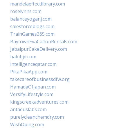
mandelaeffectlibrary.com
roselynns.com
balanceyoganj.com
salesforceblogs.com
TrainGames365.com
BaytownEvaCationRentals.com
JabalpurCakeDelivery.com
halobjd.com
intelligenceqatar.com
PikaPikaApp.com
takecareofbusinessdfw.org
HamadaOfJapan.com
VersifyLifestyle.com
kingscreekadventures.com
antaeuslabs.com
purelycleanchemdry.com
WishOping.com