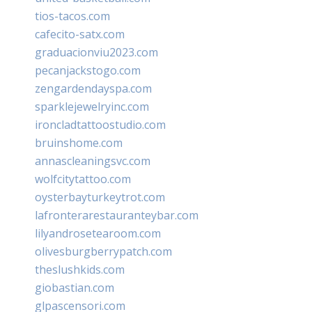
tios-tacos.com
cafecito-satx.com
graduacionviu2023.com
pecanjackstogo.com
zengardendayspa.com
sparklejewelryinc.com
ironcladtattoostudio.com
bruinshome.com
annascleaningsvc.com
wolfcitytattoo.com
oysterbayturkeytrot.com
lafronterarestauranteybar.com
lilyandrosetearoom.com
olivesburgberrypatch.com
theslushkids.com
giobastian.com
glpascensori.com