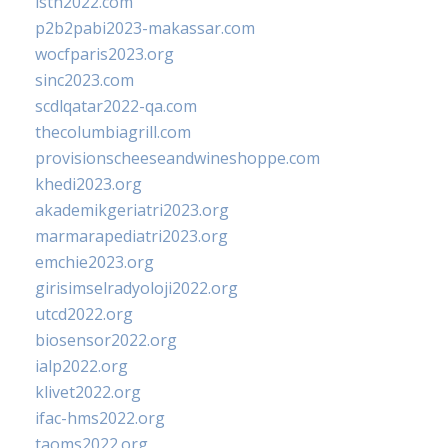
isth2022.com
p2b2pabi2023-makassar.com
wocfparis2023.org
sinc2023.com
scdlqatar2022-qa.com
thecolumbiagrill.com
provisionscheeseandwineshoppe.com
khedi2023.org
akademikgeriatri2023.org
marmarapediatri2023.org
emchie2023.org
girisimselradyoloji2022.org
utcd2022.org
biosensor2022.org
ialp2022.org
klivet2022.org
ifac-hms2022.org
taoms2022.org