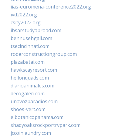
iias-euromena-conference2022.org
ivd2022.org
csity2022.org
ibsarstudyabroad.com
bennusehgall.com
tsecincinnati.com
roderconstructiongroup.com
plazabatai.com
hawkscayresort.com
hellonquads.com
diarioanimales.com
decogaleri.com
unavozparadios.com
shoes-vert.com
elbotanicopanama.com
shadyoaksrockportrvpark.com
jccoinlaundry.com