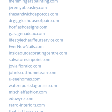
memmingerspainting.com
jeremypbeasley.com
thesandwichdepotcos.com
drgiggleshouseofpain.com
hotflashdesigns.com
garagenadeau.com
lifestylechauffeurservice.com
EverNewNails.com
insideoutdecoratingcentre.com
salvatoresinpoint.com
jovialfloralco.com
johnlscotthometeam.com
u-seehomes.com
watersportslagonissi.com
mischieffashion.com
eduwyre.com
retro-interiors.com
theblvd-boise.com