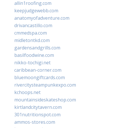
allin1roofing.com
keepjudgewebb.com
anatomyofadventure.com
drivancastillo.com
cmmedspa.com
midletontkd.com
gardensandgrills.com
basilfoodwine.com
nikko-tochigi.net
caribbean-corner.com
bluemoongiftcards.com
rivercitysteampunkexpo.com
kchoops.net
mountainsideskateshop.com
kirtlandcitytavern.com
301nutritionspot.com
ammos-stores.com