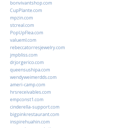
bonvivantshop.com
CupPlante.com
mpzin.com
stcreal.com
PopUpFlea.com
valueml.com
rebeccatorresjewelry.com
jmpbliss.com
drjorgerico.com
queensushipa.com
wendyweimerdds.com
ameri-camp.com
hrsreceivables.com
empconst1.com
cinderella-support.com
bigpinkrestaurant.com
inspirehuahin.com