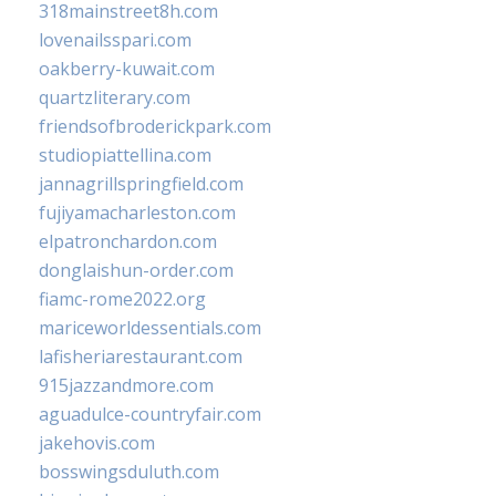
318mainstreet8h.com
lovenailsspari.com
oakberry-kuwait.com
quartzliterary.com
friendsofbroderickpark.com
studiopiattellina.com
jannagrillspringfield.com
fujiyamacharleston.com
elpatronchardon.com
donglaishun-order.com
fiamc-rome2022.org
mariceworldessentials.com
lafisheriarestaurant.com
915jazzandmore.com
aguadulce-countryfair.com
jakehovis.com
bosswingsduluth.com