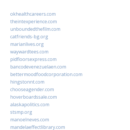
okhealthcareers.com
theintexperience.com
unboundedthefilm.com
catfriends-bg.org
marianlives.org
waywardtees.com
pidfloorsexpress.com
bancodevenezuelaen.com
bettermoodfoodcorporation.com
hingstonnt.com
chooseagender.com
hoverboardssale.com
alaskapolitics.com
stsmp.org
manoelneves.com
mandelaeffectlibrary.com