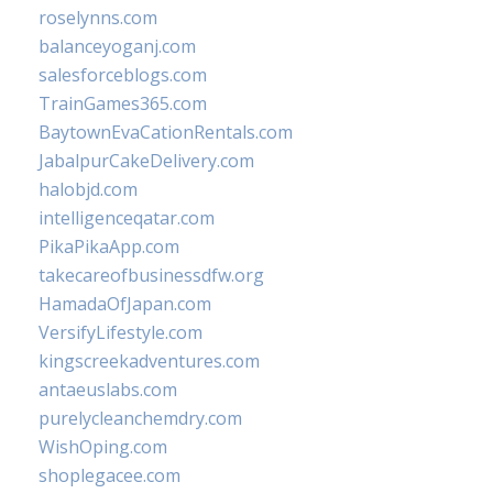
roselynns.com
balanceyoganj.com
salesforceblogs.com
TrainGames365.com
BaytownEvaCationRentals.com
JabalpurCakeDelivery.com
halobjd.com
intelligenceqatar.com
PikaPikaApp.com
takecareofbusinessdfw.org
HamadaOfJapan.com
VersifyLifestyle.com
kingscreekadventures.com
antaeuslabs.com
purelycleanchemdry.com
WishOping.com
shoplegacee.com