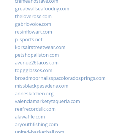
chimeandstave.com
greatwallseafoodny.com
theloverose.com
gabriovoice.com
resinflowart.com
p-sports.net
korsairstreetwear.com
petshopallston.com
avenue26tacos.com
topgglasses.com
broadmoornailsspacoloradosprings.com
missblackpasadena.com
anneskitchen.org
valenciamarketytaqueria.com
reefrecordsllc.com
alawaffle.com
aryouthfishing.com
united-basketball.com