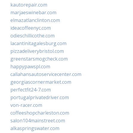
kautorepair.com
marjaeswinebar.com
elmazatlanclinton.com
ideacoffeenyc.com
odieschillicothe.com
lacantinitagalesburg.com
pizzadeliverybristol.com
greenstarsmogcheck.com
happypawspl.com
callahansautoservicecenter.com
georgiascornermarket.com
perfectfit24-7.com
portugalprivatedriver.com
von-racer.com
coffeeshopcharleston.com
salon104mainstreet.com
alkaspringswater.com