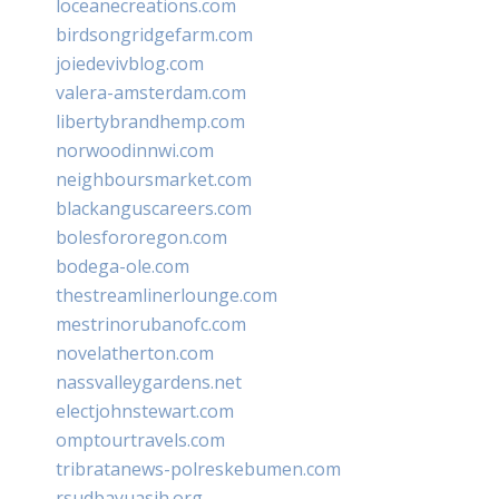
loceanecreations.com
birdsongridgefarm.com
joiedevivblog.com
valera-amsterdam.com
libertybrandhemp.com
norwoodinnwi.com
neighboursmarket.com
blackanguscareers.com
bolesfororegon.com
bodega-ole.com
thestreamlinerlounge.com
mestrinorubanofc.com
novelatherton.com
nassvalleygardens.net
electjohnstewart.com
omptourtravels.com
tribratanews-polreskebumen.com
rsudbayuasih.org