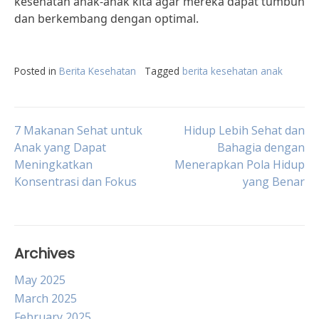
kesehatan anak-anak kita agar mereka dapat tumbuh
dan berkembang dengan optimal.
Posted in
Berita Kesehatan
Tagged
berita kesehatan anak
Post
7 Makanan Sehat untuk
Hidup Lebih Sehat dan
Anak yang Dapat
Bahagia dengan
Meningkatkan
Menerapkan Pola Hidup
navigation
Konsentrasi dan Fokus
yang Benar
Archives
May 2025
March 2025
February 2025