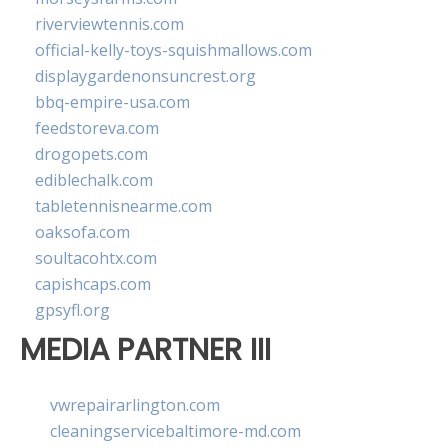
riverviewtennis.com
official-kelly-toys-squishmallows.com
displaygardenonsuncrest.org
bbq-empire-usa.com
feedstoreva.com
drogopets.com
ediblechalk.com
tabletennisnearme.com
oaksofa.com
soultacohtx.com
capishcaps.com
gpsyfl.org
MEDIA PARTNER III
vwrepairarlington.com
cleaningservicebaltimore-md.com