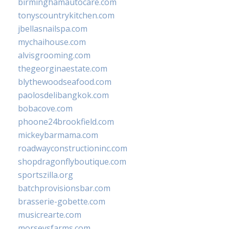
birminghamautocare.com
tonyscountrykitchen.com
jbellasnailspa.com
mychaihouse.com
alvisgrooming.com
thegeorginaestate.com
blythewoodseafood.com
paolosdelibangkok.com
bobacove.com
phoone24brookfield.com
mickeybarmama.com
roadwayconstructioninc.com
shopdragonflyboutique.com
sportszilla.org
batchprovisionsbar.com
brasserie-gobette.com
musicrearte.com
morseysfarms.com