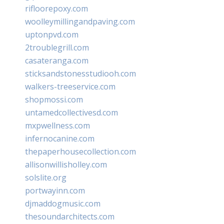
rifloorepoxy.com
woolleymillingandpaving.com
uptonpvd.com
2troublegrill.com
casateranga.com
sticksandstonesstudiooh.com
walkers-treeservice.com
shopmossi.com
untamedcollectivesd.com
mxpwellness.com
infernocanine.com
thepaperhousecollection.com
allisonwillisholley.com
solslite.org
portwayinn.com
djmaddogmusic.com
thesoundarchitects.com