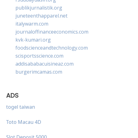
publikjurnalistik.org
juneteenthapparel.net
italywarm.com
journaloffinanceeconomics.com
kvk-kumari.org
foodscienceandtechnology.com
scisportsscience.com
addisababacuisineaz.com
burgerimcamas.com
ADS
togel taiwan
Toto Macau 4D
Slot Deposit 5000