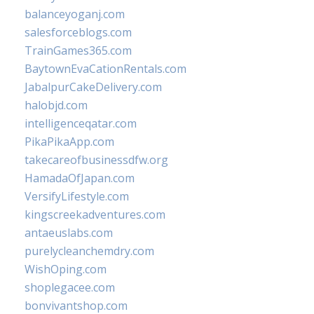
balanceyoganj.com
salesforceblogs.com
TrainGames365.com
BaytownEvaCationRentals.com
JabalpurCakeDelivery.com
halobjd.com
intelligenceqatar.com
PikaPikaApp.com
takecareofbusinessdfw.org
HamadaOfJapan.com
VersifyLifestyle.com
kingscreekadventures.com
antaeuslabs.com
purelycleanchemdry.com
WishOping.com
shoplegacee.com
bonvivantshop.com