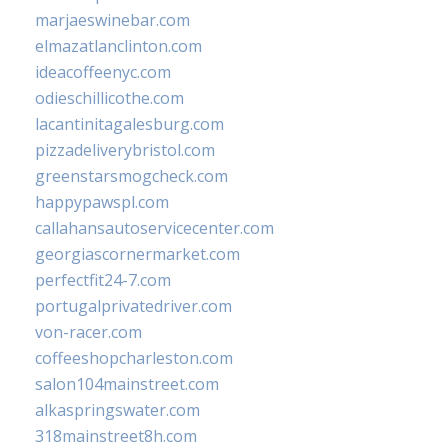
marjaeswinebar.com
elmazatlanclinton.com
ideacoffeenyc.com
odieschillicothe.com
lacantinitagalesburg.com
pizzadeliverybristol.com
greenstarsmogcheck.com
happypawspl.com
callahansautoservicecenter.com
georgiascornermarket.com
perfectfit24-7.com
portugalprivatedriver.com
von-racer.com
coffeeshopcharleston.com
salon104mainstreet.com
alkaspringswater.com
318mainstreet8h.com