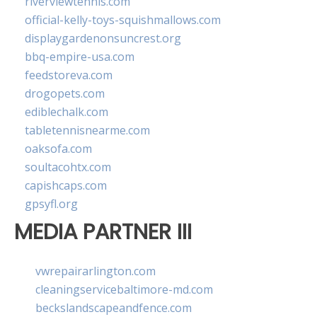
riverviewtennis.com
official-kelly-toys-squishmallows.com
displaygardenonsuncrest.org
bbq-empire-usa.com
feedstoreva.com
drogopets.com
ediblechalk.com
tabletennisnearme.com
oaksofa.com
soultacohtx.com
capishcaps.com
gpsyfl.org
MEDIA PARTNER III
vwrepairarlington.com
cleaningservicebaltimore-md.com
beckslandscapeandfence.com