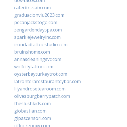
tios-tacos.com
cafecito-satx.com
graduacionviu2023.com
pecanjackstogo.com
zengardendayspa.com
sparklejewelryinc.com
ironcladtattoostudio.com
bruinshome.com
annascleaningsvc.com
wolfcitytattoo.com
oysterbayturkeytrot.com
lafronterarestauranteybar.com
lilyandrosetearoom.com
olivesburgberrypatch.com
theslushkids.com
giobastian.com
glpascensori.com
rifloorepoxy.com