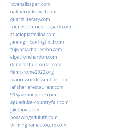
lovenailsspari.com
oakberry-kuwait.com
quartzliterary.com
friendsofbroderickpark.com
studiopiattellina.com
jannagrillspringfield.com
fujiyamacharleston.com
elpatronchardon.com
donglaishun-order.com
fiamc-rome2022.org
mariceworldessentials.com
lafisheriarestaurant.com
915jazzandmore.com
aguadulce-countryfair.com
jakehovis.com
bosswingsduluth.com
birminghamautocare.com