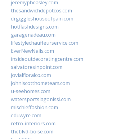
jeremypbeasley.com
thesandwichdepotcos.com
drgiggleshouseofpain.com
hotflashdesigns.com
garagenadeau.com
lifestylechauffeurservice.com
EverNewNails.com
insideoutdecoratingcentre.com
salvatoresinpoint.com
jovialfloralco.com
johnlscotthometeam.com
u-seehomes.com
watersportslagonissi.com
mischieffashion.com
eduwyre.com
retro-interiors.com
theblvd-boise.com