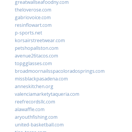
greatwallseafoodny.com
theloverose.com
gabriovoice.com
resinflowart.com
p-sports.net
korsairstreetwear.com
petshopallston.com
avenue26tacos.com
topgglasses.com
broadmoornailsspacoloradosprings.com
missblackpasadena.com
anneskitchen.org
valenciamarketytaqueria.com
reefrecordsllc.com
alawaffle.com
aryouthfishing.com
united-basketball.com