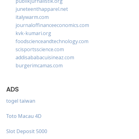
publikjurnalistik.org
juneteenthapparel.net
italywarm.com
journaloffinanceeconomics.com
kvk-kumari.org
foodscienceandtechnology.com
scisportsscience.com
addisababacuisineaz.com
burgerimcamas.com
ADS
togel taiwan
Toto Macau 4D
Slot Deposit 5000