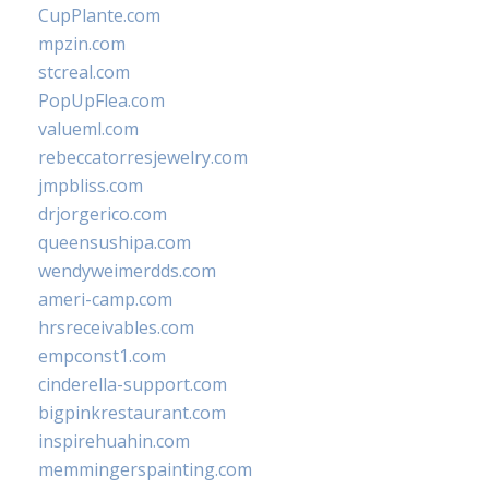
CupPlante.com
mpzin.com
stcreal.com
PopUpFlea.com
valueml.com
rebeccatorresjewelry.com
jmpbliss.com
drjorgerico.com
queensushipa.com
wendyweimerdds.com
ameri-camp.com
hrsreceivables.com
empconst1.com
cinderella-support.com
bigpinkrestaurant.com
inspirehuahin.com
memmingerspainting.com