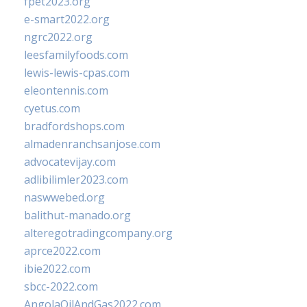
fpet2023.org
e-smart2022.org
ngrc2022.org
leesfamilyfoods.com
lewis-lewis-cpas.com
eleontennis.com
cyetus.com
bradfordshops.com
almadenranchsanjose.com
advocatevijay.com
adlibilimler2023.com
naswwebed.org
balithut-manado.org
alteregotradingcompany.org
aprce2022.com
ibie2022.com
sbcc-2022.com
AngolaOilAndGas2022.com