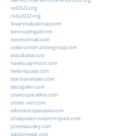
iias-euromena-conference2022.org
ivd2022.org
csity2022.org
ibsarstudyabroad.com
bennusehgall.com
tsecincinnati.com
roderconstructiongroup.com
plazabatai.com
hawkscayresort.com
hellonquads.com
diarioanimales.com
decogaleri.com
unavozparadios.com
shoes-vert.com
elbotanicopanama.com
shadyoaksrockportrvpark.com
jccoinlaundry.com
kautorepair.com