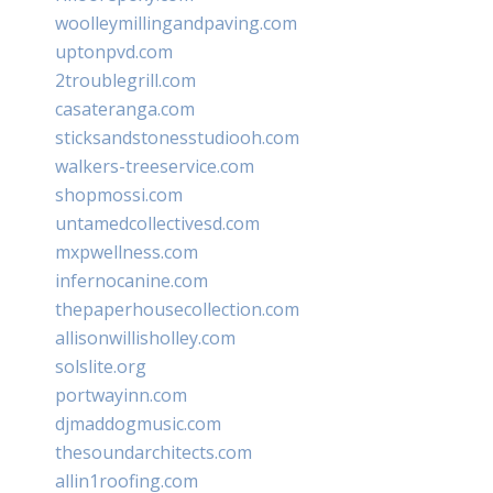
woolleymillingandpaving.com
uptonpvd.com
2troublegrill.com
casateranga.com
sticksandstonesstudiooh.com
walkers-treeservice.com
shopmossi.com
untamedcollectivesd.com
mxpwellness.com
infernocanine.com
thepaperhousecollection.com
allisonwillisholley.com
solslite.org
portwayinn.com
djmaddogmusic.com
thesoundarchitects.com
allin1roofing.com