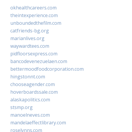
okhealthcareers.com
theintexperience.com
unboundedthefilm.com
catfriends-bg.org
marianlives.org
waywardtees.com
pidfloorsexpress.com
bancodevenezuelaen.com
bettermoodfoodcorporation.com
hingstonnt.com
chooseagender.com
hoverboardssale.com
alaskapolitics.com
stsmp.org
manoelneves.com
mandelaeffectlibrary.com
roselynns.com