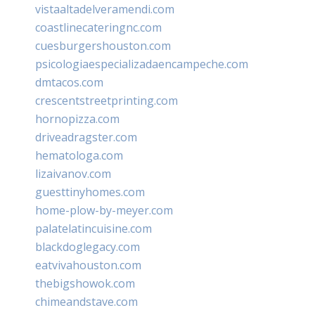
vistaaltadelveramendi.com
coastlinecateringnc.com
cuesburgershouston.com
psicologiaespecializadaencampeche.com
dmtacos.com
crescentstreetprinting.com
hornopizza.com
driveadragster.com
hematologa.com
lizaivanov.com
guesttinyhomes.com
home-plow-by-meyer.com
palatelatincuisine.com
blackdoglegacy.com
eatvivahouston.com
thebigshowok.com
chimeandstave.com