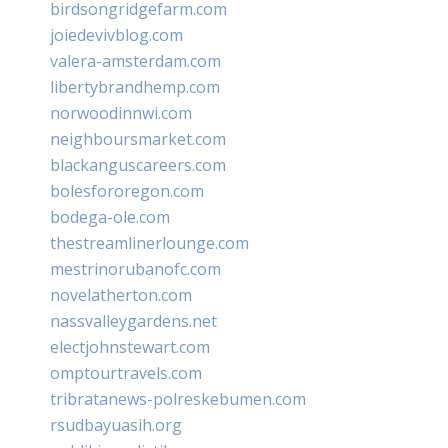
birdsongridgefarm.com
joiedevivblog.com
valera-amsterdam.com
libertybrandhemp.com
norwoodinnwi.com
neighboursmarket.com
blackanguscareers.com
bolesfororegon.com
bodega-ole.com
thestreamlinerlounge.com
mestrinorubanofc.com
novelatherton.com
nassvalleygardens.net
electjohnstewart.com
omptourtravels.com
tribratanews-polreskebumen.com
rsudbayuasih.org