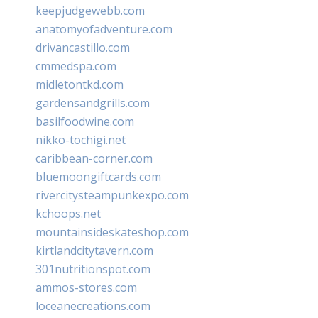
keepjudgewebb.com
anatomyofadventure.com
drivancastillo.com
cmmedspa.com
midletontkd.com
gardensandgrills.com
basilfoodwine.com
nikko-tochigi.net
caribbean-corner.com
bluemoongiftcards.com
rivercitysteampunkexpo.com
kchoops.net
mountainsideskateshop.com
kirtlandcitytavern.com
301nutritionspot.com
ammos-stores.com
loceanecreations.com