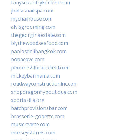
tonyscountrykitchen.com
jbellasnailspa.com
mychaihouse.com
alvisgrooming.com
thegeorginaestate.com
blythewoodseafood.com
paolosdelibangkok.com
bobacove.com
phoone24brookfield.com
mickeybarmama.com
roadwayconstructioninc.com
shopdragonflyboutique.com
sportszilla.org
batchprovisionsbar.com
brasserie-gobette.com
musicrearte.com
morseysfarms.com