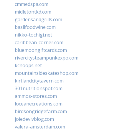
cmmedspa.com
midletontkd.com
gardensandgrills.com
basilfoodwine.com
nikko-tochigi.net
caribbean-corner.com
bluemoongiftcards.com
rivercitysteampunkexpo.com
kchoops.net
mountainsideskateshop.com
kirtlandcitytavern.com
301nutritionspot.com
ammos-stores.com
loceanecreations.com
birdsongridgefarm.com
joiedevivblog.com
valera-amsterdam.com