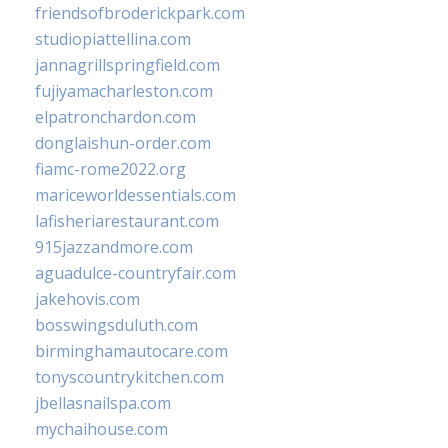
friendsofbroderickpark.com
studiopiattellina.com
jannagrillspringfield.com
fujiyamacharleston.com
elpatronchardon.com
donglaishun-order.com
fiamc-rome2022.org
mariceworldessentials.com
lafisheriarestaurant.com
915jazzandmore.com
aguadulce-countryfair.com
jakehovis.com
bosswingsduluth.com
birminghamautocare.com
tonyscountrykitchen.com
jbellasnailspa.com
mychaihouse.com