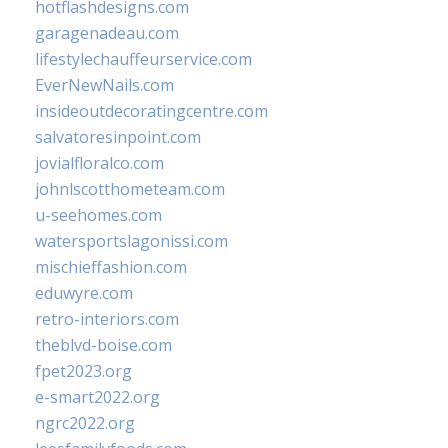
hotflashdesigns.com
garagenadeau.com
lifestylechauffeurservice.com
EverNewNails.com
insideoutdecoratingcentre.com
salvatoresinpoint.com
jovialfloralco.com
johnlscotthometeam.com
u-seehomes.com
watersportslagonissi.com
mischieffashion.com
eduwyre.com
retro-interiors.com
theblvd-boise.com
fpet2023.org
e-smart2022.org
ngrc2022.org