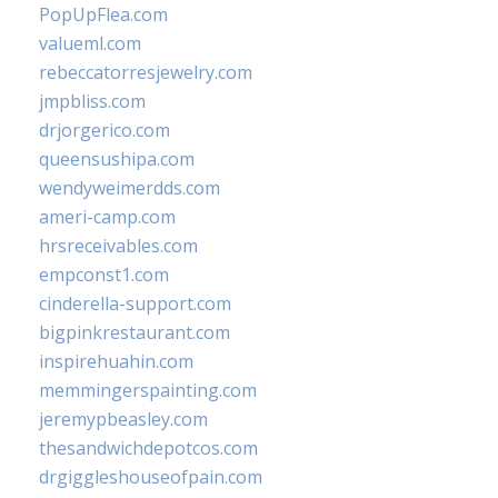
PopUpFlea.com
valueml.com
rebeccatorresjewelry.com
jmpbliss.com
drjorgerico.com
queensushipa.com
wendyweimerdds.com
ameri-camp.com
hrsreceivables.com
empconst1.com
cinderella-support.com
bigpinkrestaurant.com
inspirehuahin.com
memmingerspainting.com
jeremypbeasley.com
thesandwichdepotcos.com
drgiggleshouseofpain.com