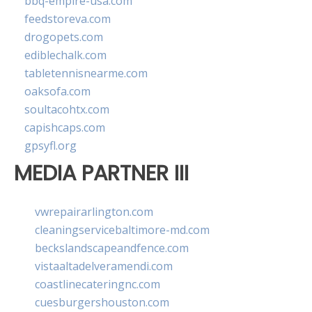
bbq-empire-usa.com
feedstoreva.com
drogopets.com
ediblechalk.com
tabletennisnearme.com
oaksofa.com
soultacohtx.com
capishcaps.com
gpsyfl.org
MEDIA PARTNER III
vwrepairarlington.com
cleaningservicebaltimore-md.com
beckslandscapeandfence.com
vistaaltadelveramendi.com
coastlinecateringnc.com
cuesburgershouston.com