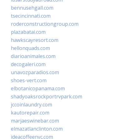
bennusehgall.com
tsecincinnati.com
roderconstructiongroup.com
plazabatai.com
hawkscayresort.com
hellonquads.com
diarioanimales.com
decogaleri.com
unavozparadios.com
shoes-vert.com
elbotanicopanama.com
shadyoaksrockportrvpark.com
jccoinlaundry.com
kautorepair.com
marjaeswinebar.com
elmazatlanclinton.com
ideacoffeenyc.com