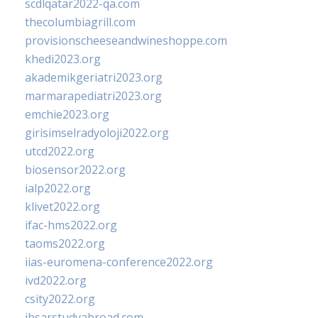
scdlqatar2022-qa.com
thecolumbiagrill.com
provisionscheeseandwineshoppe.com
khedi2023.org
akademikgeriatri2023.org
marmarapediatri2023.org
emchie2023.org
girisimselradyoloji2022.org
utcd2022.org
biosensor2022.org
ialp2022.org
klivet2022.org
ifac-hms2022.org
taoms2022.org
iias-euromena-conference2022.org
ivd2022.org
csity2022.org
ibsarstudyabroad.com