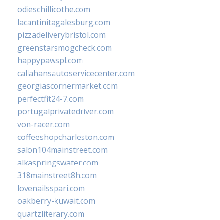
odieschillicothe.com
lacantinitagalesburg.com
pizzadeliverybristol.com
greenstarsmogcheck.com
happypawspl.com
callahansautoservicecenter.com
georgiascornermarket.com
perfectfit24-7.com
portugalprivatedriver.com
von-racer.com
coffeeshopcharleston.com
salon104mainstreet.com
alkaspringswater.com
318mainstreet8h.com
lovenailsspari.com
oakberry-kuwait.com
quartzliterary.com