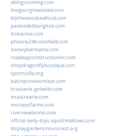
alvisgrooming.com
thegeorginaestate.com
blythewoodseafood.com
paolosdelibangkok.com
bobacove.com
phoone24brookfield.com
mickeybarmama.com
roadwayconstructioninc.com
shopdragonflyboutique.com
sportszilla.org
batchprovisionsbar.com
brasserie-gobette.com
musicrearte.com
morseysfarms.com
riverviewtennis.com
official-kelly-toys-squishmallows.com
displaygardenonsuncrest.org