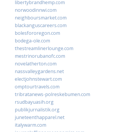
libertybrandhemp.com
norwoodinnwi.com
neighboursmarket.com
blackanguscareers.com
bolesfororegon.com
bodega-ole.com
thestreamlinerlounge.com
mestrinorubanofc.com
novelatherton.com
nassvalleygardens.net
electjohnstewart.com
omptourtravels.com
tribratanews-polreskebumen.com
rsudbayuasih.org
publikjurnalistik.org
juneteenthapparel.net
italywarm.com