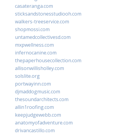
casateranga.com
sticksandstonesstudiooh.com
walkers-treeservice.com
shopmossi.com
untamedcollectivesd.com
mxpwellness.com
infernocanine.com
thepaperhousecollection.com
allisonwillisholley.com
solslite.org
portwayinn.com
djmaddogmusic.com
thesoundarchitects.com
allin1roofing.com
keepjudgewebb.com
anatomyofadventure.com
drivancastillo.com