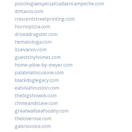
psicologiaespecializadaencampeche.com
dmtacos.com
crescentstreetprinting.com
hornopizza.com
driveadragster.com
hematologa.com
lizaivanov.com
guesttinyhomes.com
home-plow-by-meyer.com
palatelatincuisine.com
blackdoglegacy.com
eatvivahouston.com
thebigshowok.com
chimeandstave.com
greatwallseafoodny.com
theloverose.com
gabriovoice.com