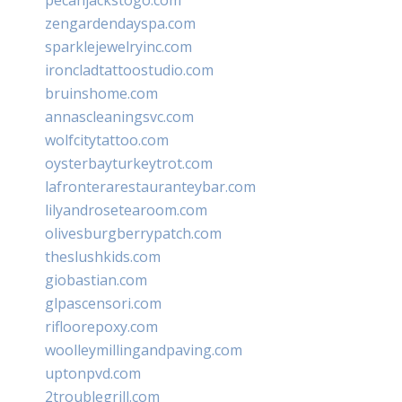
zengardendayspa.com
sparklejewelryinc.com
ironcladtattoostudio.com
bruinshome.com
annascleaningsvc.com
wolfcitytattoo.com
oysterbayturkeytrot.com
lafronterarestauranteybar.com
lilyandrosetearoom.com
olivesburgberrypatch.com
theslushkids.com
giobastian.com
glpascensori.com
rifloorepoxy.com
woolleymillingandpaving.com
uptonpvd.com
2troublegrill.com