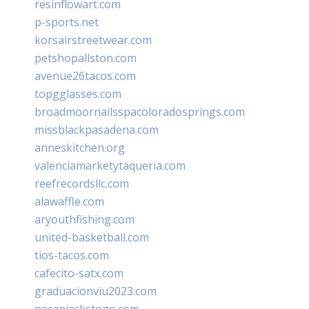
resinflowart.com
p-sports.net
korsairstreetwear.com
petshopallston.com
avenue26tacos.com
topgglasses.com
broadmoornailsspacoloradosprings.com
missblackpasadena.com
anneskitchen.org
valenciamarketytaqueria.com
reefrecordsllc.com
alawaffle.com
aryouthfishing.com
united-basketball.com
tios-tacos.com
cafecito-satx.com
graduacionviu2023.com
pecanjackstogo.com