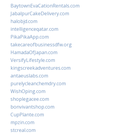
BaytownEvaCationRentals.com
JabalpurCakeDelivery.com
halobjd.com
intelligenceqatar.com
PikaPikaApp.com
takecareofbusinessdfw.org
HamadaOfJapan.com
VersifyLifestyle.com
kingscreekadventures.com
antaeuslabs.com
purelycleanchemdry.com
WishOping.com
shoplegacee.com
bonvivantshop.com
CupPlante.com
mpzin.com
stcreal.com