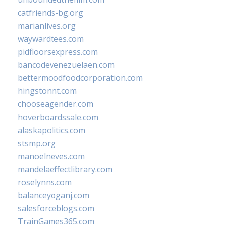
catfriends-bg.org
marianlives.org
waywardtees.com
pidfloorsexpress.com
bancodevenezuelaen.com
bettermoodfoodcorporation.com
hingstonnt.com
chooseagender.com
hoverboardssale.com
alaskapolitics.com
stsmp.org
manoelneves.com
mandelaeffectlibrary.com
roselynns.com
balanceyoganj.com
salesforceblogs.com
TrainGames365.com