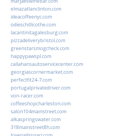
marjaeswinebar.com
elmazatlanclinton.com
ideacoffeenyc.com
odieschillicothe.com
lacantinitagalesburg.com
pizzadeliverybristol.com
greenstarsmogcheck.com
happypawspl.com
callahansautoservicecenter.com
georgiascornermarket.com
perfectfit24-7.com
portugalprivatedriver.com
von-racer.com
coffeeshopcharleston.com
salon104mainstreet.com
alkaspringswater.com
318mainstreet8h.com
lovenailsspari.com