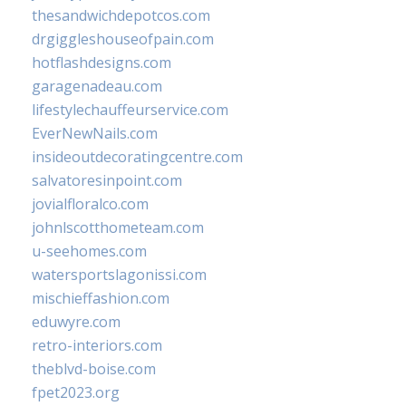
thesandwichdepotcos.com
drgiggleshouseofpain.com
hotflashdesigns.com
garagenadeau.com
lifestylechauffeurservice.com
EverNewNails.com
insideoutdecoratingcentre.com
salvatoresinpoint.com
jovialfloralco.com
johnlscotthometeam.com
u-seehomes.com
watersportslagonissi.com
mischieffashion.com
eduwyre.com
retro-interiors.com
theblvd-boise.com
fpet2023.org