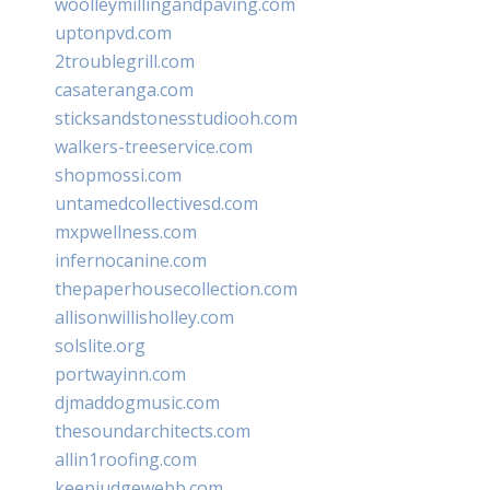
woolleymillingandpaving.com
uptonpvd.com
2troublegrill.com
casateranga.com
sticksandstonesstudiooh.com
walkers-treeservice.com
shopmossi.com
untamedcollectivesd.com
mxpwellness.com
infernocanine.com
thepaperhousecollection.com
allisonwillisholley.com
solslite.org
portwayinn.com
djmaddogmusic.com
thesoundarchitects.com
allin1roofing.com
keepjudgewebb.com