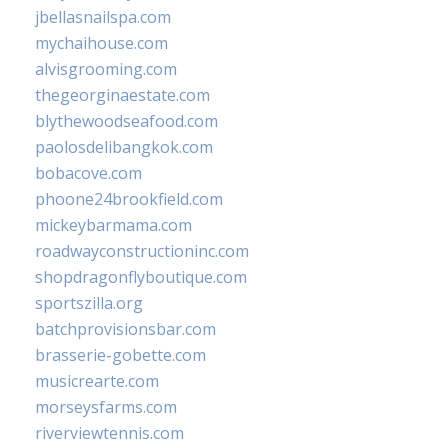
jbellasnailspa.com
mychaihouse.com
alvisgrooming.com
thegeorginaestate.com
blythewoodseafood.com
paolosdelibangkok.com
bobacove.com
phoone24brookfield.com
mickeybarmama.com
roadwayconstructioninc.com
shopdragonflyboutique.com
sportszilla.org
batchprovisionsbar.com
brasserie-gobette.com
musicrearte.com
morseysfarms.com
riverviewtennis.com