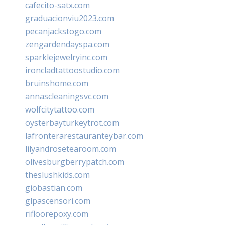
cafecito-satx.com
graduacionviu2023.com
pecanjackstogo.com
zengardendayspa.com
sparklejewelryinc.com
ironcladtattoostudio.com
bruinshome.com
annascleaningsvc.com
wolfcitytattoo.com
oysterbayturkeytrot.com
lafronterarestauranteybar.com
lilyandrosetearoom.com
olivesburgberrypatch.com
theslushkids.com
giobastian.com
glpascensori.com
rifloorepoxy.com