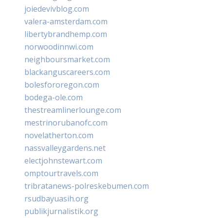
joiedevivblog.com
valera-amsterdam.com
libertybrandhemp.com
norwoodinnwi.com
neighboursmarket.com
blackanguscareers.com
bolesfororegon.com
bodega-ole.com
thestreamlinerlounge.com
mestrinorubanofc.com
novelatherton.com
nassvalleygardens.net
electjohnstewart.com
omptourtravels.com
tribratanews-polreskebumen.com
rsudbayuasih.org
publikjurnalistik.org