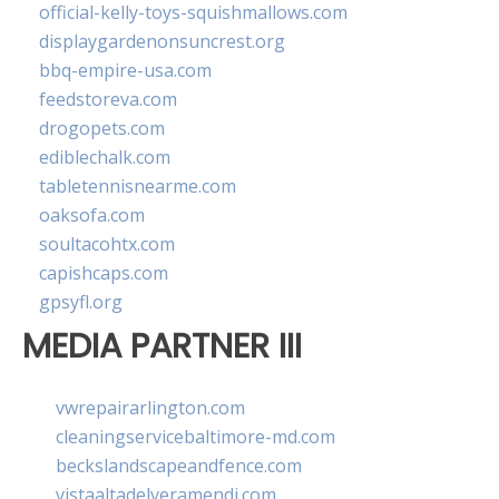
official-kelly-toys-squishmallows.com
displaygardenonsuncrest.org
bbq-empire-usa.com
feedstoreva.com
drogopets.com
ediblechalk.com
tabletennisnearme.com
oaksofa.com
soultacohtx.com
capishcaps.com
gpsyfl.org
MEDIA PARTNER III
vwrepairarlington.com
cleaningservicebaltimore-md.com
beckslandscapeandfence.com
vistaaltadelveramendi.com