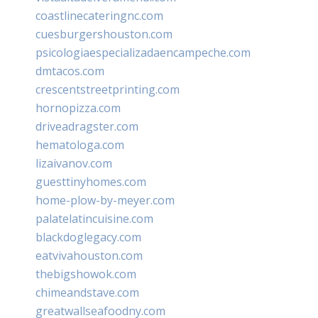
coastlinecateringnc.com
cuesburgershouston.com
psicologiaespecializadaencampeche.com
dmtacos.com
crescentstreetprinting.com
hornopizza.com
driveadragster.com
hematologa.com
lizaivanov.com
guesttinyhomes.com
home-plow-by-meyer.com
palatelatincuisine.com
blackdoglegacy.com
eatvivahouston.com
thebigshowok.com
chimeandstave.com
greatwallseafoodny.com