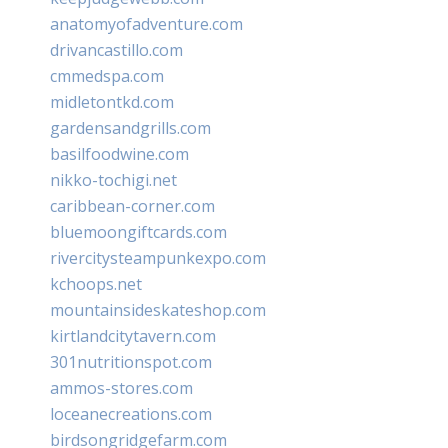
anatomyofadventure.com
drivancastillo.com
cmmedspa.com
midletontkd.com
gardensandgrills.com
basilfoodwine.com
nikko-tochigi.net
caribbean-corner.com
bluemoongiftcards.com
rivercitysteampunkexpo.com
kchoops.net
mountainsideskateshop.com
kirtlandcitytavern.com
301nutritionspot.com
ammos-stores.com
loceanecreations.com
birdsongridgefarm.com