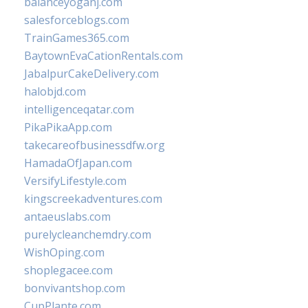
balanceyoganj.com
salesforceblogs.com
TrainGames365.com
BaytownEvaCationRentals.com
JabalpurCakeDelivery.com
halobjd.com
intelligenceqatar.com
PikaPikaApp.com
takecareofbusinessdfw.org
HamadaOfJapan.com
VersifyLifestyle.com
kingscreekadventures.com
antaeuslabs.com
purelycleanchemdry.com
WishOping.com
shoplegacee.com
bonvivantshop.com
CupPlante.com