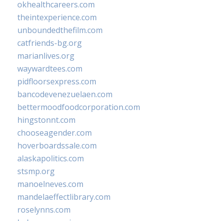
okhealthcareers.com
theintexperience.com
unboundedthefilm.com
catfriends-bg.org
marianlives.org
waywardtees.com
pidfloorsexpress.com
bancodevenezuelaen.com
bettermoodfoodcorporation.com
hingstonnt.com
chooseagender.com
hoverboardssale.com
alaskapolitics.com
stsmp.org
manoelneves.com
mandelaeffectlibrary.com
roselynns.com