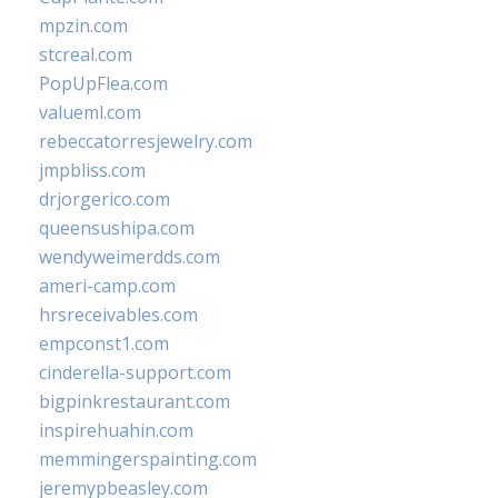
mpzin.com
stcreal.com
PopUpFlea.com
valueml.com
rebeccatorresjewelry.com
jmpbliss.com
drjorgerico.com
queensushipa.com
wendyweimerdds.com
ameri-camp.com
hrsreceivables.com
empconst1.com
cinderella-support.com
bigpinkrestaurant.com
inspirehuahin.com
memmingerspainting.com
jeremypbeasley.com