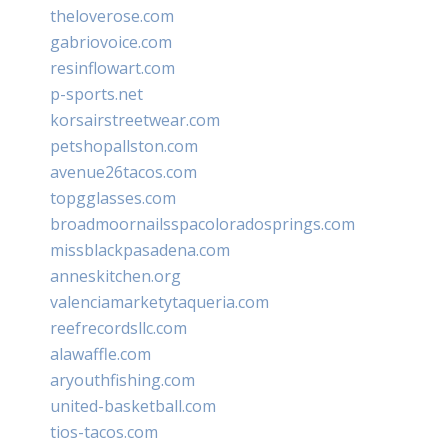
theloverose.com
gabriovoice.com
resinflowart.com
p-sports.net
korsairstreetwear.com
petshopallston.com
avenue26tacos.com
topgglasses.com
broadmoornailsspacoloradosprings.com
missblackpasadena.com
anneskitchen.org
valenciamarketytaqueria.com
reefrecordsllc.com
alawaffle.com
aryouthfishing.com
united-basketball.com
tios-tacos.com