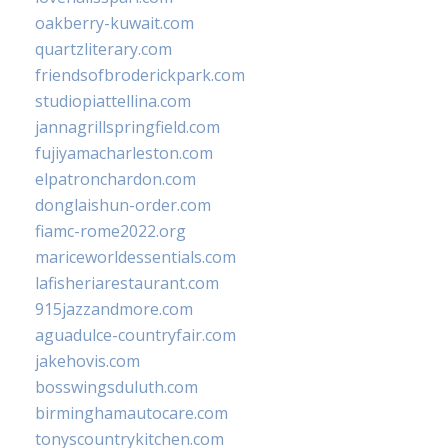
oakberry-kuwait.com
quartzliterary.com
friendsofbroderickpark.com
studiopiattellina.com
jannagrillspringfield.com
fujiyamacharleston.com
elpatronchardon.com
donglaishun-order.com
fiamc-rome2022.org
mariceworldessentials.com
lafisheriarestaurant.com
915jazzandmore.com
aguadulce-countryfair.com
jakehovis.com
bosswingsduluth.com
birminghamautocare.com
tonyscountrykitchen.com