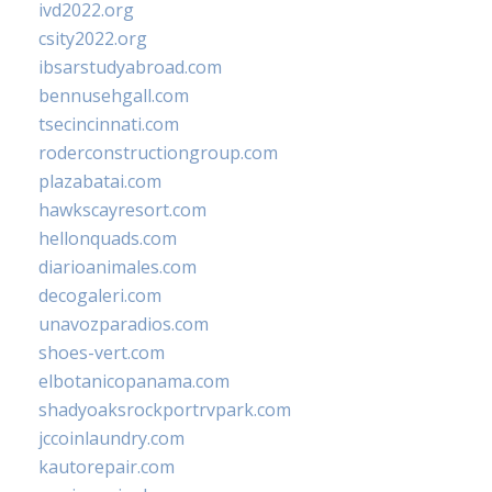
ivd2022.org
csity2022.org
ibsarstudyabroad.com
bennusehgall.com
tsecincinnati.com
roderconstructiongroup.com
plazabatai.com
hawkscayresort.com
hellonquads.com
diarioanimales.com
decogaleri.com
unavozparadios.com
shoes-vert.com
elbotanicopanama.com
shadyoaksrockportrvpark.com
jccoinlaundry.com
kautorepair.com