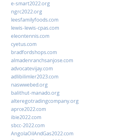
e-smart2022.org
ngrc2022.org
leesfamilyfoods.com
lewis-lewis-cpas.com
eleontennis.com
cyetus.com
bradfordshops.com
almadenranchsanjose.com
advocatevijay.com
adlibilimler2023.com
naswwebed.org
balithut-manado.org
alteregotradingcompany.org
aprce2022.com
ibie2022.com
sbcc-2022.com
AngolaOilAndGas2022.com