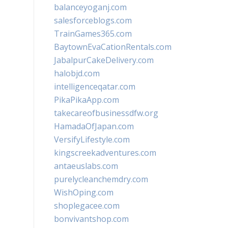
balanceyoganj.com
salesforceblogs.com
TrainGames365.com
BaytownEvaCationRentals.com
JabalpurCakeDelivery.com
halobjd.com
intelligenceqatar.com
PikaPikaApp.com
takecareofbusinessdfw.org
HamadaOfJapan.com
VersifyLifestyle.com
kingscreekadventures.com
antaeuslabs.com
purelycleanchemdry.com
WishOping.com
shoplegacee.com
bonvivantshop.com