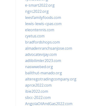
e-smart2022.org
ngrc2022.org
leesfamilyfoods.com
lewis-lewis-cpas.com
eleontennis.com
cyetus.com
bradfordshops.com
almadenranchsanjose.com
advocatevijay.com
adlibilimler2023.com
naswwebed.org
balithut-manado.org
alteregotradingcompany.org
aprce2022.com
ibie2022.com
sbcc-2022.com
AngolaOilAndGas2022.com