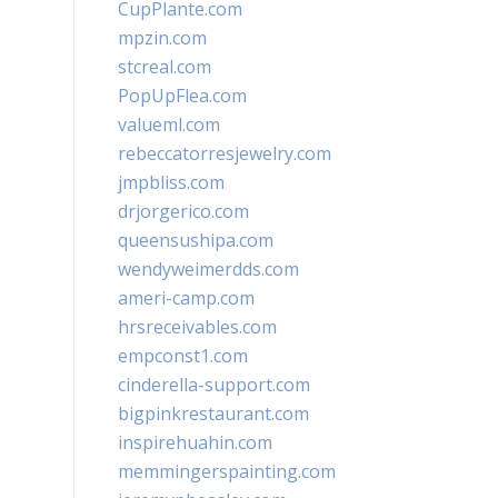
CupPlante.com
mpzin.com
stcreal.com
PopUpFlea.com
valueml.com
rebeccatorresjewelry.com
jmpbliss.com
drjorgerico.com
queensushipa.com
wendyweimerdds.com
ameri-camp.com
hrsreceivables.com
empconst1.com
cinderella-support.com
bigpinkrestaurant.com
inspirehuahin.com
memmingerspainting.com