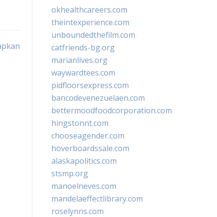
okhealthcareers.com
theintexperience.com
unboundedthefilm.com
apkan
catfriends-bg.org
marianlives.org
waywardtees.com
pidfloorsexpress.com
bancodevenezuelaen.com
bettermoodfoodcorporation.com
hingstonnt.com
chooseagender.com
hoverboardssale.com
alaskapolitics.com
stsmp.org
manoelneves.com
mandelaeffectlibrary.com
roselynns.com