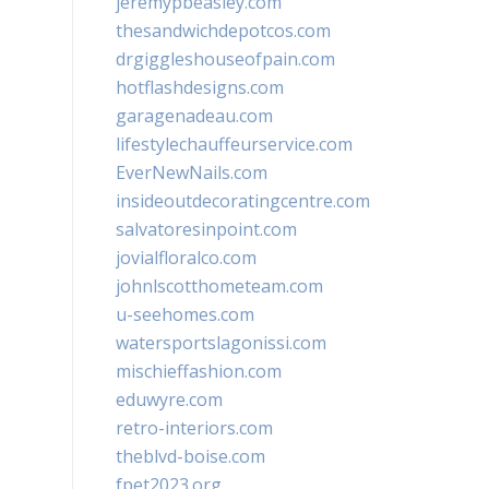
jeremypbeasley.com
thesandwichdepotcos.com
drgiggleshouseofpain.com
hotflashdesigns.com
garagenadeau.com
lifestylechauffeurservice.com
EverNewNails.com
insideoutdecoratingcentre.com
salvatoresinpoint.com
jovialfloralco.com
johnlscotthometeam.com
u-seehomes.com
watersportslagonissi.com
mischieffashion.com
eduwyre.com
retro-interiors.com
theblvd-boise.com
fpet2023.org