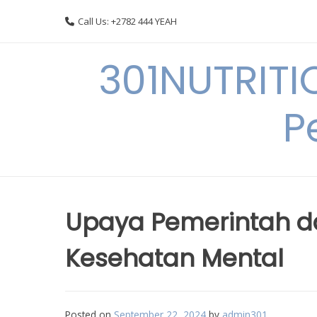
Skip
Call Us: +2782 444 YEAH
to
content
301NUTRITI
P
Upaya Pemerintah 
Kesehatan Mental
Posted on
September 22, 2024
by
admin301