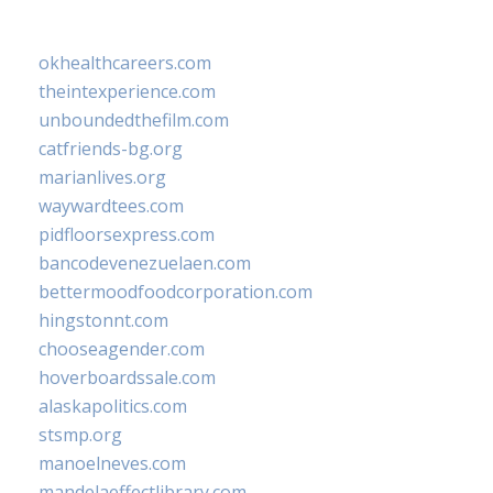
okhealthcareers.com
theintexperience.com
unboundedthefilm.com
catfriends-bg.org
marianlives.org
waywardtees.com
pidfloorsexpress.com
bancodevenezuelaen.com
bettermoodfoodcorporation.com
hingstonnt.com
chooseagender.com
hoverboardssale.com
alaskapolitics.com
stsmp.org
manoelneves.com
mandelaeffectlibrary.com