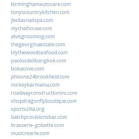
birminghamautocare.com
tonyscountrykitchen.com
jbellasnailspa.com
mychaihouse.com
alvisgrooming.com
thegeorginaestate.com
blythewoodseafood.com
paolosdelibangkok.com
bobacove.com
phoone24brookfield.com
mickeybarmama.com
roadwayconstructioninc.com
shopdragonflyboutique.com
sportszilla.org
batchprovisionsbar.com
brasserie-gobette.com
musicrearte.com