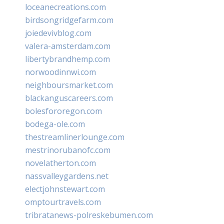
loceanecreations.com
birdsongridgefarm.com
joiedevivblog.com
valera-amsterdam.com
libertybrandhemp.com
norwoodinnwi.com
neighboursmarket.com
blackanguscareers.com
bolesfororegon.com
bodega-ole.com
thestreamlinerlounge.com
mestrinorubanofc.com
novelatherton.com
nassvalleygardens.net
electjohnstewart.com
omptourtravels.com
tribratanews-polreskebumen.com