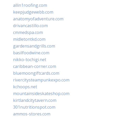
allin1roofing.com
keepjudgewebb.com
anatomyofadventure.com
drivancastillo.com
cmmedspa.com
midletontkd.com
gardensandgrills.com
basilfoodwine.com
nikko-tochigi.net
caribbean-corner.com
bluemoongiftcards.com
rivercitysteampunkexpo.com
kchoops.net
mountainsideskateshop.com
kirtlandcitytavern.com
301nutritionspot.com
ammos-stores.com