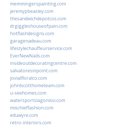
memmingerspainting.com
jeremypbeasley.com
thesandwichdepotcos.com
drgiggleshouseofpain.com
hotflashdesigns.com
garagenadeau.com
lifestylechauffeurservice.com
EverNewNails.com
insideoutdecoratingcentre.com
salvatoresinpoint.com
jovialfloralco.com
johnlscotthometeam.com
u-seehomes.com
watersportslagonissi.com
mischieffashion.com
eduwyre.com
retro-interiors.com