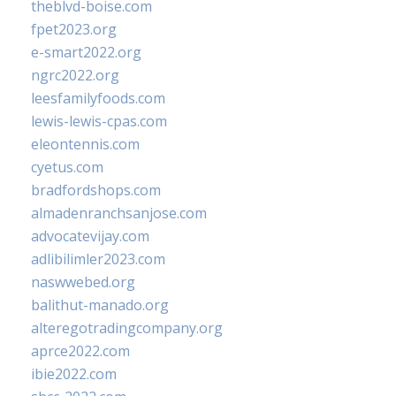
theblvd-boise.com
fpet2023.org
e-smart2022.org
ngrc2022.org
leesfamilyfoods.com
lewis-lewis-cpas.com
eleontennis.com
cyetus.com
bradfordshops.com
almadenranchsanjose.com
advocatevijay.com
adlibilimler2023.com
naswwebed.org
balithut-manado.org
alteregotradingcompany.org
aprce2022.com
ibie2022.com