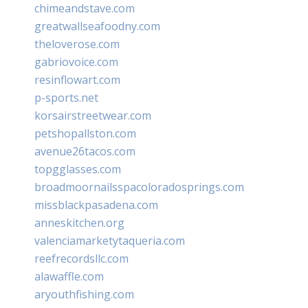
chimeandstave.com
greatwallseafoodny.com
theloverose.com
gabriovoice.com
resinflowart.com
p-sports.net
korsairstreetwear.com
petshopallston.com
avenue26tacos.com
topgglasses.com
broadmoornailsspacoloradosprings.com
missblackpasadena.com
anneskitchen.org
valenciamarketytaqueria.com
reefrecordsllc.com
alawaffle.com
aryouthfishing.com