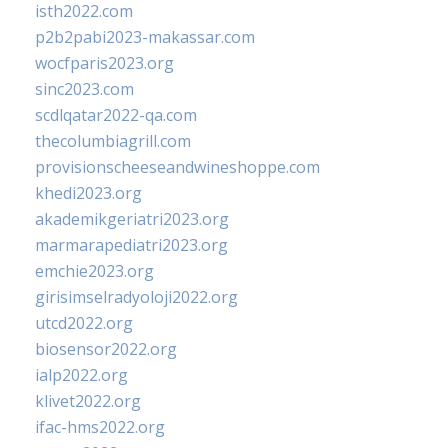
isth2022.com
p2b2pabi2023-makassar.com
wocfparis2023.org
sinc2023.com
scdlqatar2022-qa.com
thecolumbiagrill.com
provisionscheeseandwineshoppe.com
khedi2023.org
akademikgeriatri2023.org
marmarapediatri2023.org
emchie2023.org
girisimselradyoloji2022.org
utcd2022.org
biosensor2022.org
ialp2022.org
klivet2022.org
ifac-hms2022.org