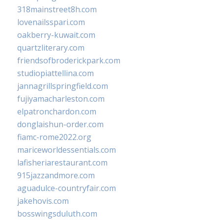
318mainstreet8h.com
lovenailsspari.com
oakberry-kuwait.com
quartzliterary.com
friendsofbroderickpark.com
studiopiattellina.com
jannagrillspringfield.com
fujiyamacharleston.com
elpatronchardon.com
donglaishun-order.com
fiamc-rome2022.org
mariceworldessentials.com
lafisheriarestaurant.com
915jazzandmore.com
aguadulce-countryfair.com
jakehovis.com
bosswingsduluth.com