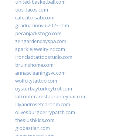
united-basketball.com
tios-tacos.com
cafecito-satx.com
graduacionviu2023.com
pecanjackstogo.com
zengardendayspa.com
sparklejewelryinc.com
ironcladtattoostudio.com
bruinshome.com
annascleaningsvc.com
wolfcitytattoo.com
oysterbayturkeytrot.com
lafronterarestauranteybar.com
lilyandrosetearoom.com
olivesburgberrypatch.com
theslushkids.com
giobastian.com
glpascensori.com