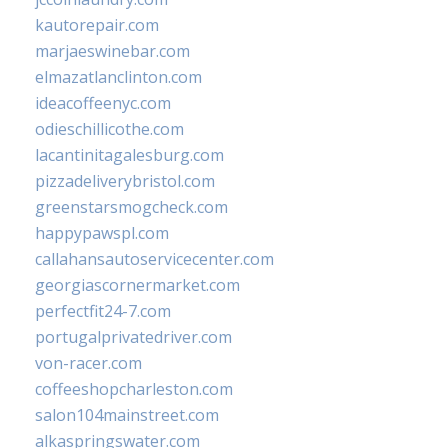
kautorepair.com
marjaeswinebar.com
elmazatlanclinton.com
ideacoffeenyc.com
odieschillicothe.com
lacantinitagalesburg.com
pizzadeliverybristol.com
greenstarsmogcheck.com
happypawspl.com
callahansautoservicecenter.com
georgiascornermarket.com
perfectfit24-7.com
portugalprivatedriver.com
von-racer.com
coffeeshopcharleston.com
salon104mainstreet.com
alkaspringswater.com