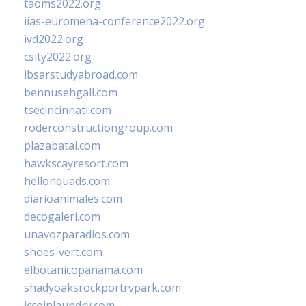
taoms2022.org
iias-euromena-conference2022.org
ivd2022.org
csity2022.org
ibsarstudyabroad.com
bennusehgall.com
tsecincinnati.com
roderconstructiongroup.com
plazabatai.com
hawkscayresort.com
hellonquads.com
diarioanimales.com
decogaleri.com
unavozparadios.com
shoes-vert.com
elbotanicopanama.com
shadyoaksrockportrvpark.com
jccoinlaundry.com