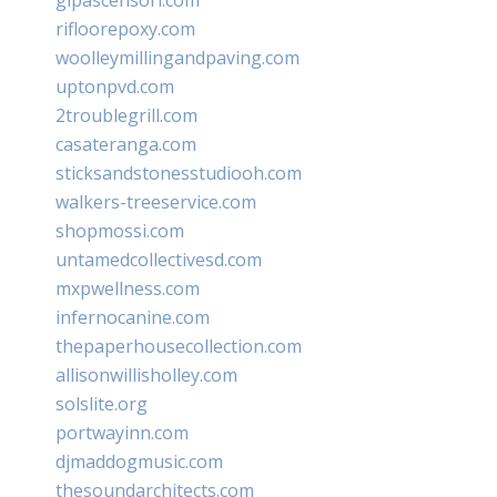
rifloorepoxy.com
woolleymillingandpaving.com
uptonpvd.com
2troublegrill.com
casateranga.com
sticksandstonesstudiooh.com
walkers-treeservice.com
shopmossi.com
untamedcollectivesd.com
mxpwellness.com
infernocanine.com
thepaperhousecollection.com
allisonwillisholley.com
solslite.org
portwayinn.com
djmaddogmusic.com
thesoundarchitects.com