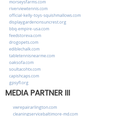
morseysfarms.com
riverviewtennis.com
official-kelly-toys-squishmallows.com
displaygardenonsuncrest.org
bbq-empire-usa.com
feedstoreva.com
drogopets.com
ediblechalk.com
tabletennisnearme.com
oaksofa.com
soultacohtx.com
capishcaps.com
gpsyfl.org
MEDIA PARTNER III
vwrepairarlington.com
cleaningservicebaltimore-md.com