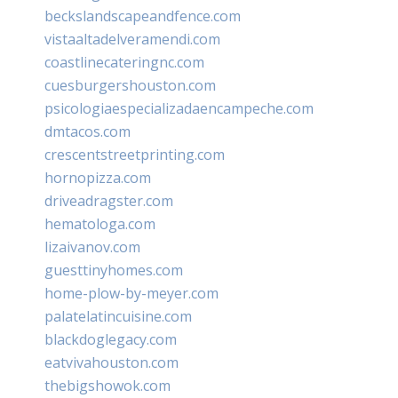
beckslandscapeandfence.com
vistaaltadelveramendi.com
coastlinecateringnc.com
cuesburgershouston.com
psicologiaespecializadaencampeche.com
dmtacos.com
crescentstreetprinting.com
hornopizza.com
driveadragster.com
hematologa.com
lizaivanov.com
guesttinyhomes.com
home-plow-by-meyer.com
palatelatincuisine.com
blackdoglegacy.com
eatvivahouston.com
thebigshowok.com