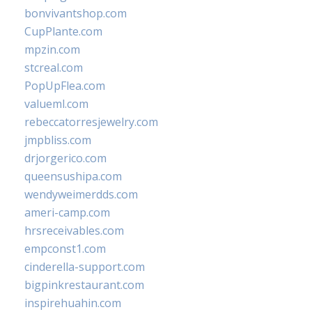
bonvivantshop.com
CupPlante.com
mpzin.com
stcreal.com
PopUpFlea.com
valueml.com
rebeccatorresjewelry.com
jmpbliss.com
drjorgerico.com
queensushipa.com
wendyweimerdds.com
ameri-camp.com
hrsreceivables.com
empconst1.com
cinderella-support.com
bigpinkrestaurant.com
inspirehuahin.com