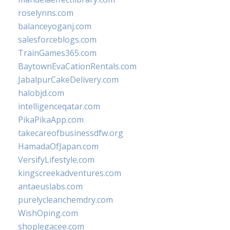
roselynns.com
balanceyoganj.com
salesforceblogs.com
TrainGames365.com
BaytownEvaCationRentals.com
JabalpurCakeDelivery.com
halobjd.com
intelligenceqatar.com
PikaPikaApp.com
takecareofbusinessdfw.org
HamadaOfJapan.com
VersifyLifestyle.com
kingscreekadventures.com
antaeuslabs.com
purelycleanchemdry.com
WishOping.com
shoplegacee.com