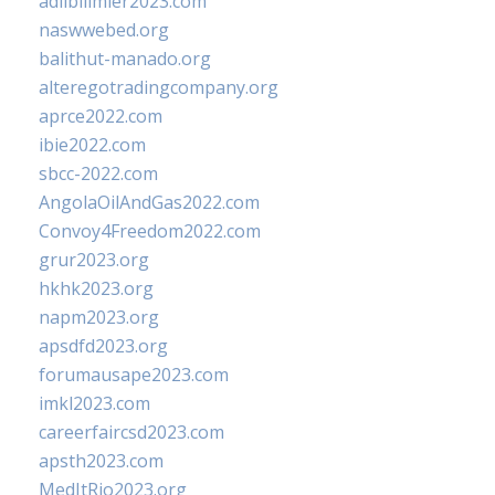
adlibilimler2023.com
naswwebed.org
balithut-manado.org
alteregotradingcompany.org
aprce2022.com
ibie2022.com
sbcc-2022.com
AngolaOilAndGas2022.com
Convoy4Freedom2022.com
grur2023.org
hkhk2023.org
napm2023.org
apsdfd2023.org
forumausape2023.com
imkl2023.com
careerfaircsd2023.com
apsth2023.com
MedItRio2023.org