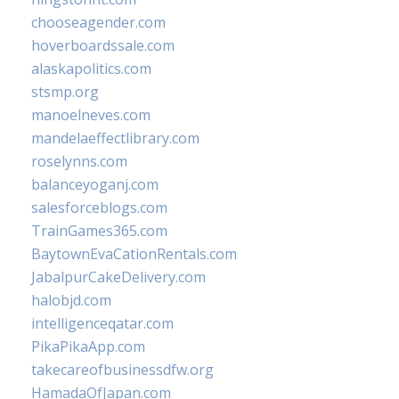
chooseagender.com
hoverboardssale.com
alaskapolitics.com
stsmp.org
manoelneves.com
mandelaeffectlibrary.com
roselynns.com
balanceyoganj.com
salesforceblogs.com
TrainGames365.com
BaytownEvaCationRentals.com
JabalpurCakeDelivery.com
halobjd.com
intelligenceqatar.com
PikaPikaApp.com
takecareofbusinessdfw.org
HamadaOfJapan.com