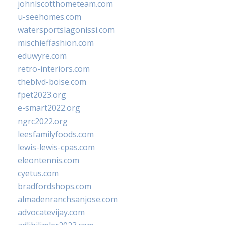
johnlscotthometeam.com
u-seehomes.com
watersportslagonissi.com
mischieffashion.com
eduwyre.com
retro-interiors.com
theblvd-boise.com
fpet2023.org
e-smart2022.org
ngrc2022.org
leesfamilyfoods.com
lewis-lewis-cpas.com
eleontennis.com
cyetus.com
bradfordshops.com
almadenranchsanjose.com
advocatevijay.com