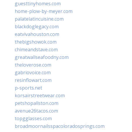
guesttinyhomes.com
home-plow-by-meyer.com
palatelatincuisine.com
blackdoglegacy.com
eatvivahouston.com
thebigshowok.com
chimeandstave.com
greatwallseafoodny.com
theloverose.com
gabriovoice.com
resinflowart.com
p-sports.net
korsairstreetwear.com
petshopallston.com
avenue26tacos.com
topgglasses.com
broadmoornailsspacoloradosprings.com