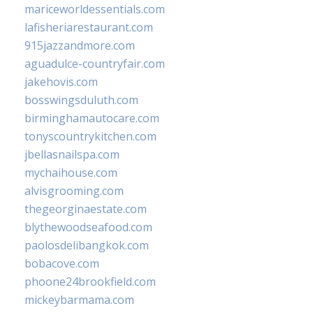
mariceworldessentials.com
lafisheriarestaurant.com
915jazzandmore.com
aguadulce-countryfair.com
jakehovis.com
bosswingsduluth.com
birminghamautocare.com
tonyscountrykitchen.com
jbellasnailspa.com
mychaihouse.com
alvisgrooming.com
thegeorginaestate.com
blythewoodseafood.com
paolosdelibangkok.com
bobacove.com
phoone24brookfield.com
mickeybarmama.com