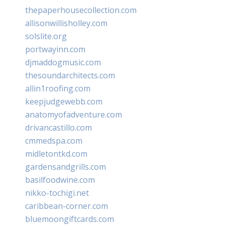
thepaperhousecollection.com
allisonwillisholley.com
solslite.org
portwayinn.com
djmaddogmusic.com
thesoundarchitects.com
allin1roofing.com
keepjudgewebb.com
anatomyofadventure.com
drivancastillo.com
cmmedspa.com
midletontkd.com
gardensandgrills.com
basilfoodwine.com
nikko-tochigi.net
caribbean-corner.com
bluemoongiftcards.com