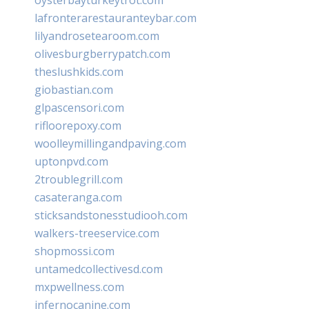
lafronterarestauranteybar.com
lilyandrosetearoom.com
olivesburgberrypatch.com
theslushkids.com
giobastian.com
glpascensori.com
rifloorepoxy.com
woolleymillingandpaving.com
uptonpvd.com
2troublegrill.com
casateranga.com
sticksandstonesstudiooh.com
walkers-treeservice.com
shopmossi.com
untamedcollectivesd.com
mxpwellness.com
infernocanine.com