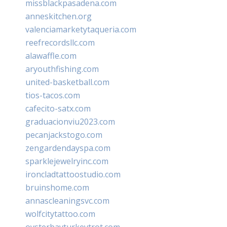
missblackpasadena.com
anneskitchen.org
valenciamarketytaqueria.com
reefrecordsllc.com
alawaffle.com
aryouthfishing.com
united-basketball.com
tios-tacos.com
cafecito-satx.com
graduacionviu2023.com
pecanjackstogo.com
zengardendayspa.com
sparklejewelryinc.com
ironcladtattoostudio.com
bruinshome.com
annascleaningsvc.com
wolfcitytattoo.com
oysterbayturkeytrot.com