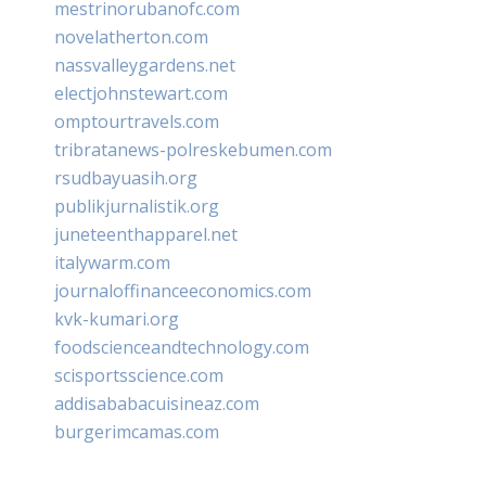
mestrinorubanofc.com
novelatherton.com
nassvalleygardens.net
electjohnstewart.com
omptourtravels.com
tribratanews-polreskebumen.com
rsudbayuasih.org
publikjurnalistik.org
juneteenthapparel.net
italywarm.com
journaloffinanceeconomics.com
kvk-kumari.org
foodscienceandtechnology.com
scisportsscience.com
addisababacuisineaz.com
burgerimcamas.com