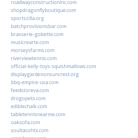
roadwayconstructioninc.com
shopdragonflyboutique.com
sportszilla.org
batchprovisionsbar.com
brasserie-gobette.com
musicrearte.com
morseysfarms.com
riverviewtennis.com
official-kelly-toys-squishmallows.com
displaygardenonsuncrest.org
bbq-empire-usa.com
feedstoreva.com
drogopets.com
ediblechalk.com
tabletennisnearme.com
oaksofa.com
soultacohtx.com