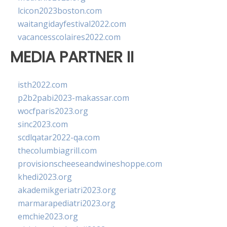
lcicon2023boston.com
waitangidayfestival2022.com
vacancesscolaires2022.com
MEDIA PARTNER II
isth2022.com
p2b2pabi2023-makassar.com
wocfparis2023.org
sinc2023.com
scdlqatar2022-qa.com
thecolumbiagrill.com
provisionscheeseandwineshoppe.com
khedi2023.org
akademikgeriatri2023.org
marmarapediatri2023.org
emchie2023.org