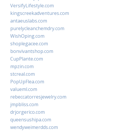
VersifyLifestyle.com
kingscreekadventures.com
antaeuslabs.com
purelycleanchemdry.com
WishOping.com
shoplegacee.com
bonvivantshop.com
CupPlante.com
mpzin.com
stcreal.com
PopUpFlea.com
valueml.com
rebeccatorresjewelry.com
jmpbliss.com
drjorgerico.com
queensushipa.com
wendyweimerdds.com