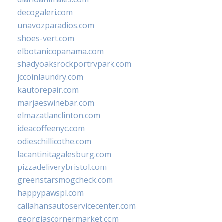
decogaleri.com
unavozparadios.com
shoes-vert.com
elbotanicopanama.com
shadyoaksrockportrvpark.com
jccoinlaundry.com
kautorepair.com
marjaeswinebar.com
elmazatlanclinton.com
ideacoffeenyc.com
odieschillicothe.com
lacantinitagalesburg.com
pizzadeliverybristol.com
greenstarsmogcheck.com
happypawspl.com
callahansautoservicecenter.com
georgiascornermarket.com