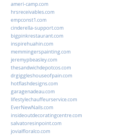
ameri-camp.com
hrsreceivables.com
empconst1.com
cinderella-support.com
bigpinkrestaurant.com
inspirehuahin.com
memmingerspainting.com
jeremypbeasley.com
thesandwichdepotcos.com
drgiggleshouseofpain.com
hotflashdesigns.com
garagenadeau.com
lifestylechauffeurservice.com
EverNewNails.com
insideoutdecoratingcentre.com
salvatoresinpoint.com
jovialfloralco.com