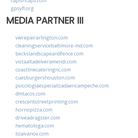
capishcaps.com
gpsyfl.org
MEDIA PARTNER III
vwrepairarlington.com
cleaningservicebaltimore-md.com
beckslandscapeandfence.com
vistaaltadelveramendi.com
coastlinecateringnc.com
cuesburgershouston.com
psicologiaespecializadaencampeche.com
dmtacos.com
crescentstreetprinting.com
hornopizza.com
driveadragster.com
hematologa.com
lizaivanov.com