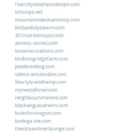
rivercitysteampunkexpo.com
kchoops.net
mountainsideskateshop.com
kirtlandcitytavern.com
301nutritionspot.com
ammos-stores.com
loceanecreations.com
birdsongridgefarm.com
joiedevivblog.com
valera-amsterdam.com
libertybrandhemp.com
norwoodinnwi.com
neighboursmarket.com
blackanguscareers.com
bolesfororegon.com
bodega-ole.com
thestreamlinerlounge.com