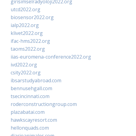
girisimselradyoloji2022.org
utcd2022.org
biosensor2022.org
ialp2022.org
klivet2022.org
ifac-hms2022.org
taoms2022.org
iias-euromena-conference2022.org
ivd2022.org
csity2022.org
ibsarstudyabroad.com
bennusehgall.com
tsecincinnati.com
roderconstructiongroup.com
plazabatai.com
hawkscayresort.com
hellonquads.com
diarioanimales.com