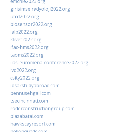
emchie2023.org
girisimselradyoloji2022.org
utcd2022.org
biosensor2022.org
ialp2022.org
klivet2022.org
ifac-hms2022.org
taoms2022.org
iias-euromena-conference2022.org
ivd2022.org
csity2022.org
ibsarstudyabroad.com
bennusehgall.com
tsecincinnati.com
roderconstructiongroup.com
plazabatai.com
hawkscayresort.com
hellonquads.com