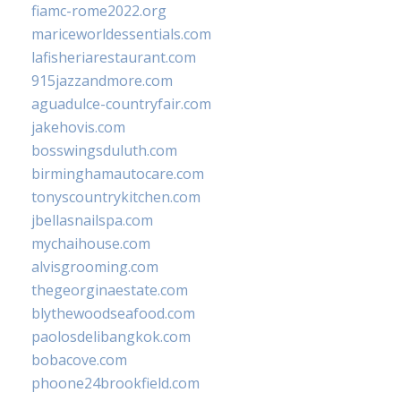
fiamc-rome2022.org
mariceworldessentials.com
lafisheriarestaurant.com
915jazzandmore.com
aguadulce-countryfair.com
jakehovis.com
bosswingsduluth.com
birminghamautocare.com
tonyscountrykitchen.com
jbellasnailspa.com
mychaihouse.com
alvisgrooming.com
thegeorginaestate.com
blythewoodseafood.com
paolosdelibangkok.com
bobacove.com
phoone24brookfield.com