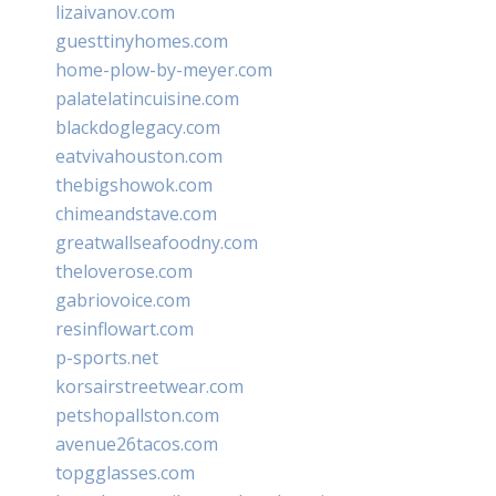
lizaivanov.com
guesttinyhomes.com
home-plow-by-meyer.com
palatelatincuisine.com
blackdoglegacy.com
eatvivahouston.com
thebigshowok.com
chimeandstave.com
greatwallseafoodny.com
theloverose.com
gabriovoice.com
resinflowart.com
p-sports.net
korsairstreetwear.com
petshopallston.com
avenue26tacos.com
topgglasses.com