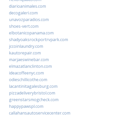
diarioanimales.com
decogaleri.com
unavozparadios.com
shoes-vert.com
elbotanicopanama.com
shadyoaksrockportrvpark.com
jccoinlaundry.com
kautorepair.com
marjaeswinebar.com
elmazatlanclinton.com
ideacoffeenyc.com
odieschillicothe.com
lacantinitagalesburg.com
pizzadeliverybristol.com
greenstarsmogcheck.com
happypawspl.com
callahansautoservicecenter.com