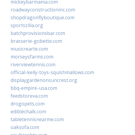
mickeybarmama.com
roadwayconstructioninc.com
shopdragonflyboutique.com
sportszilla.org
batchprovisionsbar.com
brasserie-gobette.com
musicrearte.com
morseysfarms.com
riverviewtennis.com
official-kelly-toys-squishmallows.com
displaygardenonsuncrest.org
bbq-empire-usa.com
feedstoreva.com
drogopets.com
ediblechalk.com
tabletennisnearme.com
oaksofa.com