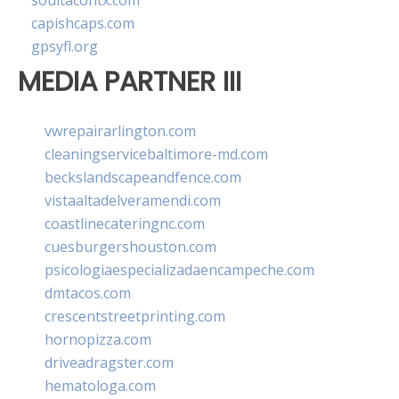
soultacohtx.com
capishcaps.com
gpsyfl.org
MEDIA PARTNER III
vwrepairarlington.com
cleaningservicebaltimore-md.com
beckslandscapeandfence.com
vistaaltadelveramendi.com
coastlinecateringnc.com
cuesburgershouston.com
psicologiaespecializadaencampeche.com
dmtacos.com
crescentstreetprinting.com
hornopizza.com
driveadragster.com
hematologa.com