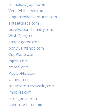
HamadaOfJapan.com
VersifyLifestyle.com
kingscreekadventures.com
antaeuslabs.com
purelycleanchemdry.com
WishOping.com
shoplegacee.com
bonvivantshop.com
CupPlante.com
mpzin.com
stcreal.com
PopUpFlea.com
valueml.com
rebeccatorresjewelry.com
jmpbliss.com
drjorgerico.com
queensushipa.com