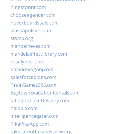
hingstonnt.com
chooseagender.com
hoverboardssale.com
alaskapolitics.com
stsmp.org
manoelneves.com
mandelaeffectlibrary.com
roselynns.com
balanceyoganj.com
salesforceblogs.com
TrainGames365.com
BaytownEvaCationRentals.com
JabalpurCakeDelivery.com
halobjd.com
intelligenceqatar.com
PikaPikaApp.com
takecareofbusinessdfw.org