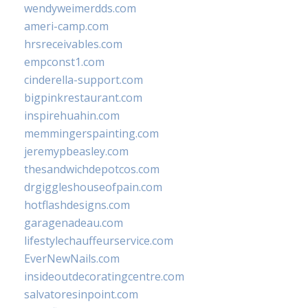
wendyweimerdds.com
ameri-camp.com
hrsreceivables.com
empconst1.com
cinderella-support.com
bigpinkrestaurant.com
inspirehuahin.com
memmingerspainting.com
jeremypbeasley.com
thesandwichdepotcos.com
drgiggleshouseofpain.com
hotflashdesigns.com
garagenadeau.com
lifestylechauffeurservice.com
EverNewNails.com
insideoutdecoratingcentre.com
salvatoresinpoint.com