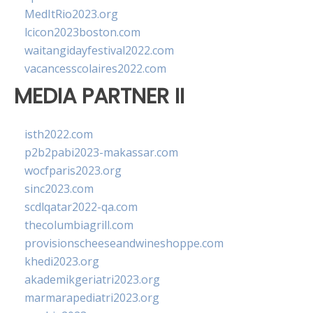
MedItRio2023.org
lcicon2023boston.com
waitangidayfestival2022.com
vacancesscolaires2022.com
MEDIA PARTNER II
isth2022.com
p2b2pabi2023-makassar.com
wocfparis2023.org
sinc2023.com
scdlqatar2022-qa.com
thecolumbiagrill.com
provisionscheeseandwineshoppe.com
khedi2023.org
akademikgeriatri2023.org
marmarapediatri2023.org