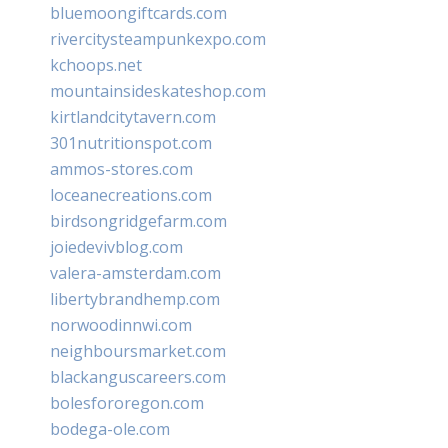
bluemoongiftcards.com
rivercitysteampunkexpo.com
kchoops.net
mountainsideskateshop.com
kirtlandcitytavern.com
301nutritionspot.com
ammos-stores.com
loceanecreations.com
birdsongridgefarm.com
joiedevivblog.com
valera-amsterdam.com
libertybrandhemp.com
norwoodinnwi.com
neighboursmarket.com
blackanguscareers.com
bolesfororegon.com
bodega-ole.com