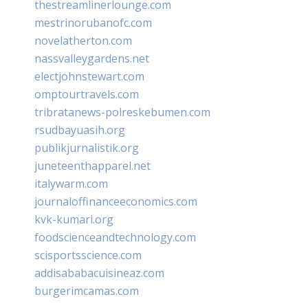
thestreamlinerlounge.com
mestrinorubanofc.com
novelatherton.com
nassvalleygardens.net
electjohnstewart.com
omptourtravels.com
tribratanews-polreskebumen.com
rsudbayuasih.org
publikjurnalistik.org
juneteenthapparel.net
italywarm.com
journaloffinanceeconomics.com
kvk-kumari.org
foodscienceandtechnology.com
scisportsscience.com
addisababacuisineaz.com
burgerimcamas.com