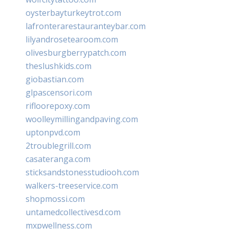
oysterbayturkeytrot.com
lafronterarestauranteybar.com
lilyandrosetearoom.com
olivesburgberrypatch.com
theslushkids.com
giobastian.com
glpascensori.com
rifloorepoxy.com
woolleymillingandpaving.com
uptonpvd.com
2troublegrill.com
casateranga.com
sticksandstonesstudiooh.com
walkers-treeservice.com
shopmossi.com
untamedcollectivesd.com
mxpwellness.com