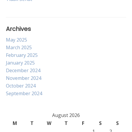
navigation
Archives
May 2025
March 2025
February 2025
January 2025
December 2024
November 2024
October 2024
September 2024
August 2026
M
T
W
T
F
S
S
1
2