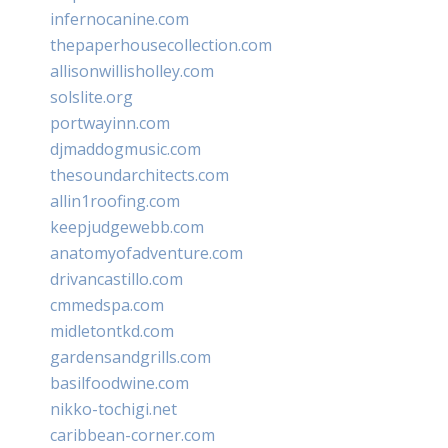
infernocanine.com
thepaperhousecollection.com
allisonwillisholley.com
solslite.org
portwayinn.com
djmaddogmusic.com
thesoundarchitects.com
allin1roofing.com
keepjudgewebb.com
anatomyofadventure.com
drivancastillo.com
cmmedspa.com
midletontkd.com
gardensandgrills.com
basilfoodwine.com
nikko-tochigi.net
caribbean-corner.com