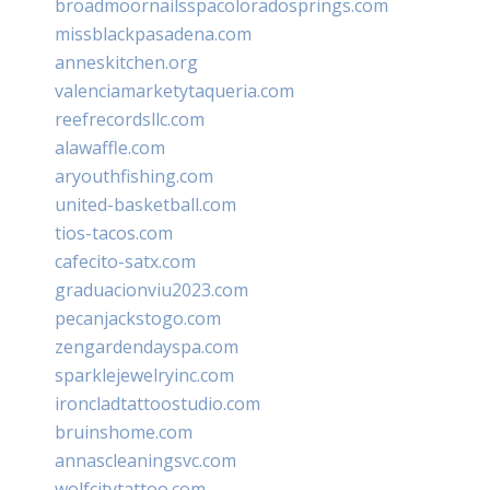
broadmoornailsspacoloradosprings.com
missblackpasadena.com
anneskitchen.org
valenciamarketytaqueria.com
reefrecordsllc.com
alawaffle.com
aryouthfishing.com
united-basketball.com
tios-tacos.com
cafecito-satx.com
graduacionviu2023.com
pecanjackstogo.com
zengardendayspa.com
sparklejewelryinc.com
ironcladtattoostudio.com
bruinshome.com
annascleaningsvc.com
wolfcitytattoo.com