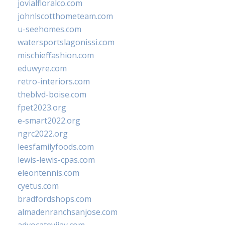
jovialfloralco.com
johnlscotthometeam.com
u-seehomes.com
watersportslagonissi.com
mischieffashion.com
eduwyre.com
retro-interiors.com
theblvd-boise.com
fpet2023.org
e-smart2022.org
ngrc2022.org
leesfamilyfoods.com
lewis-lewis-cpas.com
eleontennis.com
cyetus.com
bradfordshops.com
almadenranchsanjose.com