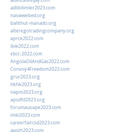
advocatevijay.com
adlibilimler2023.com
naswwebed.org
balithut-manado.org
alteregotradingcompany.org
aprce2022.com
ibie2022.com
sbcc-2022.com
AngolaOilAndGas2022.com
Convoy4Freedom2022.com
grur2023.org
hkhk2023.org
napm2023.org
apsdfd2023.org
forumausape2023.com
imkl2023.com
careerfaircsd2023.com
apsth2023.com