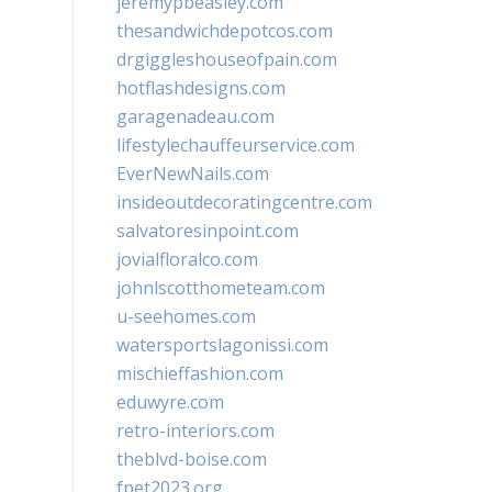
jeremypbeasley.com
thesandwichdepotcos.com
drgiggleshouseofpain.com
hotflashdesigns.com
garagenadeau.com
lifestylechauffeurservice.com
EverNewNails.com
insideoutdecoratingcentre.com
salvatoresinpoint.com
jovialfloralco.com
johnlscotthometeam.com
u-seehomes.com
watersportslagonissi.com
mischieffashion.com
eduwyre.com
retro-interiors.com
theblvd-boise.com
fpet2023.org