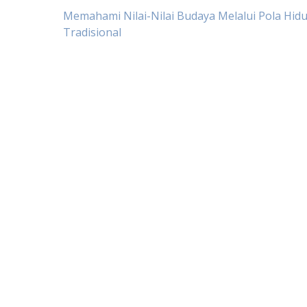
Post
Memahami Nilai-Nilai Budaya Melalui Pola Hid
Tradisional
navigation