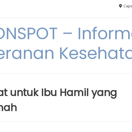
Cape
ONSPOT – Inform
eranan Kesehat
t untuk Ibu Hamil yang
mah