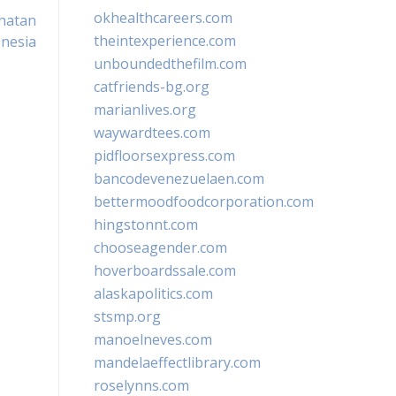
okhealthcareers.com
hatan
theintexperience.com
nesia
unboundedthefilm.com
catfriends-bg.org
marianlives.org
waywardtees.com
pidfloorsexpress.com
bancodevenezuelaen.com
bettermoodfoodcorporation.com
hingstonnt.com
chooseagender.com
hoverboardssale.com
alaskapolitics.com
stsmp.org
manoelneves.com
mandelaeffectlibrary.com
roselynns.com