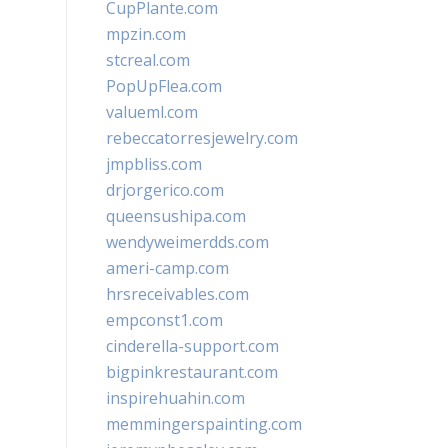
CupPlante.com
mpzin.com
stcreal.com
PopUpFlea.com
valueml.com
rebeccatorresjewelry.com
jmpbliss.com
drjorgerico.com
queensushipa.com
wendyweimerdds.com
ameri-camp.com
hrsreceivables.com
empconst1.com
cinderella-support.com
bigpinkrestaurant.com
inspirehuahin.com
memmingerspainting.com