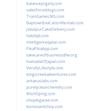
balanceyoganj.com
salesforceblogs.com
TrainGames365.com
BaytownEvaCationRentals.com
JabalpurCakeDelivery.com
halobjd.com
intelligenceqatar.com
PikaPikaApp.com
takecareofbusinessdfw.org
HamadaOfJapan.com
VersifyLifestyle.com
kingscreekadventures.com
antaeuslabs.com
purelycleanchemdry.com
WishOping.com
shoplegacee.com
bonvivantshop.com