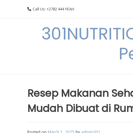
Skip
Call Us: +2782 444 YEAH
to
content
301NUTRITI
P
Resep Makanan Seha
Mudah Dibuat di Ru
Posted on
March 1, 2025
by
admin301