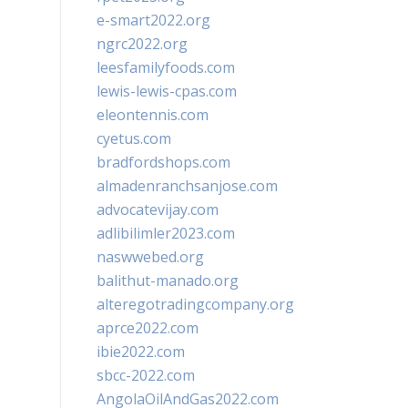
e-smart2022.org
ngrc2022.org
leesfamilyfoods.com
lewis-lewis-cpas.com
eleontennis.com
cyetus.com
bradfordshops.com
almadenranchsanjose.com
advocatevijay.com
adlibilimler2023.com
naswwebed.org
balithut-manado.org
alteregotradingcompany.org
aprce2022.com
ibie2022.com
sbcc-2022.com
AngolaOilAndGas2022.com