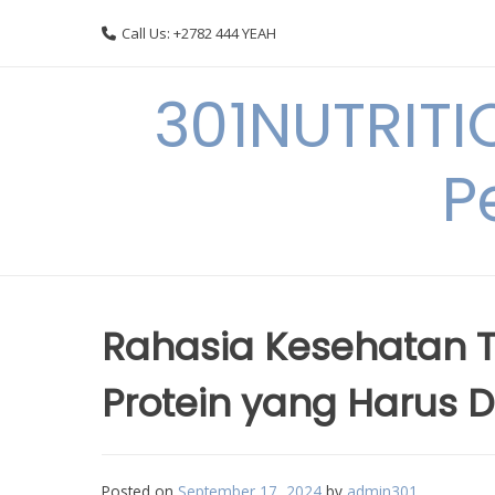
Skip
Call Us: +2782 444 YEAH
to
content
301NUTRITI
P
Rahasia Kesehatan T
Protein yang Harus 
Posted on
September 17, 2024
by
admin301