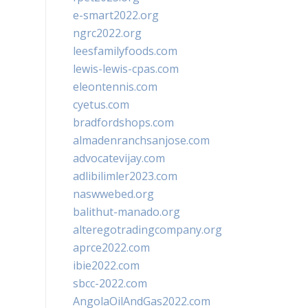
e-smart2022.org
ngrc2022.org
leesfamilyfoods.com
lewis-lewis-cpas.com
eleontennis.com
cyetus.com
bradfordshops.com
almadenranchsanjose.com
advocatevijay.com
adlibilimler2023.com
naswwebed.org
balithut-manado.org
alteregotradingcompany.org
aprce2022.com
ibie2022.com
sbcc-2022.com
AngolaOilAndGas2022.com