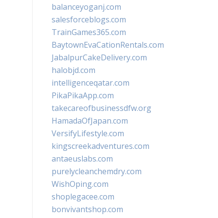
balanceyoganj.com
salesforceblogs.com
TrainGames365.com
BaytownEvaCationRentals.com
JabalpurCakeDelivery.com
halobjd.com
intelligenceqatar.com
PikaPikaApp.com
takecareofbusinessdfw.org
HamadaOfJapan.com
VersifyLifestyle.com
kingscreekadventures.com
antaeuslabs.com
purelycleanchemdry.com
WishOping.com
shoplegacee.com
bonvivantshop.com