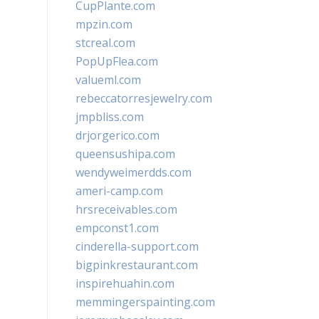
CupPlante.com
mpzin.com
stcreal.com
PopUpFlea.com
valueml.com
rebeccatorresjewelry.com
jmpbliss.com
drjorgerico.com
queensushipa.com
wendyweimerdds.com
ameri-camp.com
hrsreceivables.com
empconst1.com
cinderella-support.com
bigpinkrestaurant.com
inspirehuahin.com
memmingerspainting.com