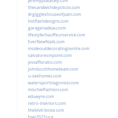
jeremypbeasley.com
thesandwichdepotcos.com
drgiggleshouseofpain.com
hotflashdesigns.com
garagenadeau.com
lifestylechauffeurservice.com
EverNewNails.com
insideoutdecoratingcentre.com
salvatoresinpoint.com
jovialfloralco.com
johnlscotthometeam.com
u-seehomes.com
watersportslagonissi.com
mischieffashion.com
eduwyre.com
retro-interiors.com
theblvd-boise.com
fpet2023.org