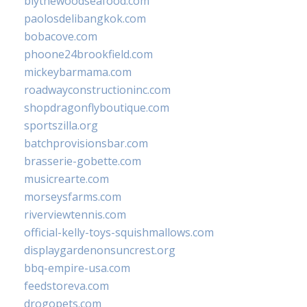
blythewoodseafood.com
paolosdelibangkok.com
bobacove.com
phoone24brookfield.com
mickeybarmama.com
roadwayconstructioninc.com
shopdragonflyboutique.com
sportszilla.org
batchprovisionsbar.com
brasserie-gobette.com
musicrearte.com
morseysfarms.com
riverviewtennis.com
official-kelly-toys-squishmallows.com
displaygardenonsuncrest.org
bbq-empire-usa.com
feedstoreva.com
drogopets.com