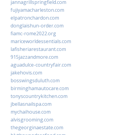
jannagrillspringfield.com
fujiyamacharleston.com
elpatronchardon.com
donglaishun-order.com
fiamc-rome2022.org
mariceworldessentials.com
lafisheriarestaurant.com
915jazzandmore.com
aguadulce-countryfair.com
jakehovis.com
bosswingsduluth.com
birminghamautocare.com
tonyscountrykitchen.com
jbellasnailspa.com
mychaihouse.com
alvisgrooming.com
thegeorginaestate.com