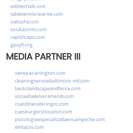
ediblechalk.com
tabletennisnearme.com
oaksofa.com
soultacohtx.com
capishcaps.com
gpsyfl.org
MEDIA PARTNER III
vwrepairarlington.com
cleaningservicebaltimore-md.com
beckslandscapeandfence.com
vistaaltadelveramendi.com
coastlinecateringnc.com
cuesburgershouston.com
psicologiaespecializadaencampeche.com
dmtacos.com