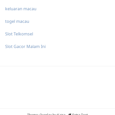
keluaran macau
togel macau
Slot Telkomsel
Slot Gacor Malam Ini
Theme: Overlay by
Kaira
.
Extra Text