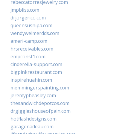
rebeccatorresjewelry.com
jmpbliss.com
drjorgerico.com
queensushipa.com
wendyweimerdds.com
ameri-camp.com
hrsreceivables.com
empconst1.com
cinderella-support.com
bigpinkrestaurant.com
inspirehuahin.com
memmingerspainting.com
jeremypbeasley.com
thesandwichdepotcos.com
drgiggleshouseofpain.com
hotflashdesigns.com
garagenadeau.com