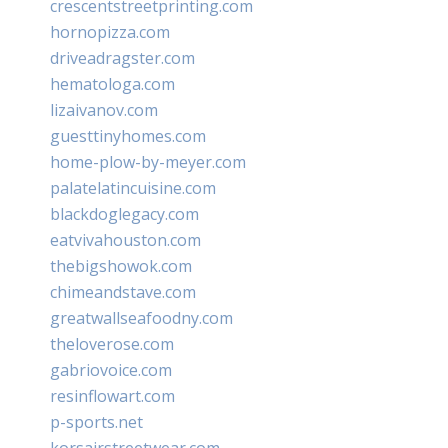
crescentstreetprinting.com
hornopizza.com
driveadragster.com
hematologa.com
lizaivanov.com
guesttinyhomes.com
home-plow-by-meyer.com
palatelatincuisine.com
blackdoglegacy.com
eatvivahouston.com
thebigshowok.com
chimeandstave.com
greatwallseafoodny.com
theloverose.com
gabriovoice.com
resinflowart.com
p-sports.net
korsairstreetwear.com