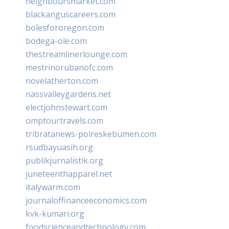
neighboursmarket.com
blackanguscareers.com
bolesfororegon.com
bodega-ole.com
thestreamlinerlounge.com
mestrinorubanofc.com
novelatherton.com
nassvalleygardens.net
electjohnstewart.com
omptourtravels.com
tribratanews-polreskebumen.com
rsudbayuasih.org
publikjurnalistik.org
juneteenthapparel.net
italywarm.com
journaloffinanceeconomics.com
kvk-kumari.org
foodscienceandtechnology.com