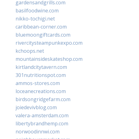
gardensandgrills.com
basilfoodwine.com
nikko-tochigi.net
caribbean-corner.com
bluemoongiftcards.com
rivercitysteampunkexpo.com
kchoops.net
mountainsideskateshop.com
kirtlandcitytavern.com
301nutritionspot.com
ammos-stores.com
loceanecreations.com
birdsongridgefarm.com
joiedevivblog.com
valera-amsterdam.com
libertybrandhemp.com
norwoodinnwi.com