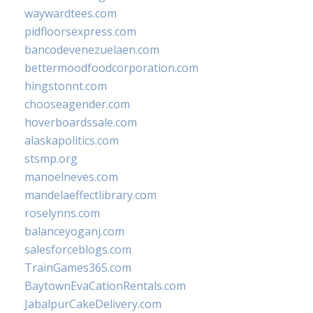
waywardtees.com
pidfloorsexpress.com
bancodevenezuelaen.com
bettermoodfoodcorporation.com
hingstonnt.com
chooseagender.com
hoverboardssale.com
alaskapolitics.com
stsmp.org
manoelneves.com
mandelaeffectlibrary.com
roselynns.com
balanceyoganj.com
salesforceblogs.com
TrainGames365.com
BaytownEvaCationRentals.com
JabalpurCakeDelivery.com