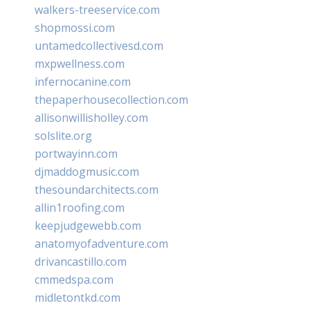
walkers-treeservice.com
shopmossi.com
untamedcollectivesd.com
mxpwellness.com
infernocanine.com
thepaperhousecollection.com
allisonwillisholley.com
solslite.org
portwayinn.com
djmaddogmusic.com
thesoundarchitects.com
allin1roofing.com
keepjudgewebb.com
anatomyofadventure.com
drivancastillo.com
cmmedspa.com
midletontkd.com