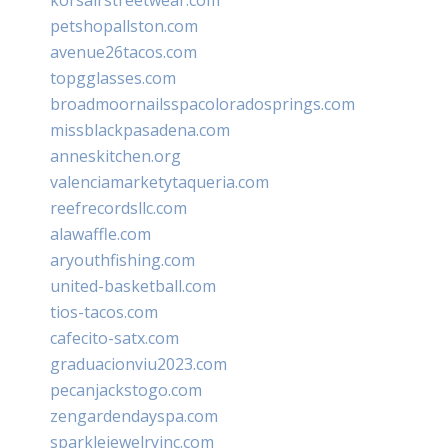
petshopallston.com
avenue26tacos.com
topgglasses.com
broadmoornailsspacoloradosprings.com
missblackpasadena.com
anneskitchen.org
valenciamarketytaqueria.com
reefrecordsllc.com
alawaffle.com
aryouthfishing.com
united-basketball.com
tios-tacos.com
cafecito-satx.com
graduacionviu2023.com
pecanjackstogo.com
zengardendayspa.com
sparklejewelryinc.com