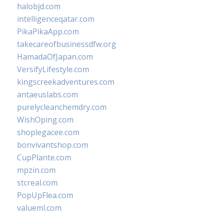
halobjd.com
intelligenceqatar.com
PikaPikaApp.com
takecareofbusinessdfw.org
HamadaOfJapan.com
VersifyLifestyle.com
kingscreekadventures.com
antaeuslabs.com
purelycleanchemdry.com
WishOping.com
shoplegacee.com
bonvivantshop.com
CupPlante.com
mpzin.com
stcreal.com
PopUpFlea.com
valueml.com