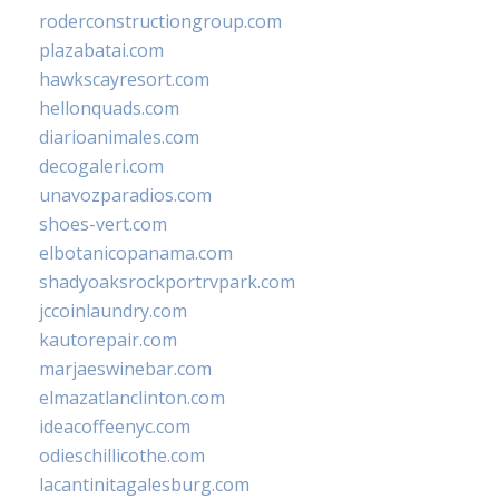
roderconstructiongroup.com
plazabatai.com
hawkscayresort.com
hellonquads.com
diarioanimales.com
decogaleri.com
unavozparadios.com
shoes-vert.com
elbotanicopanama.com
shadyoaksrockportrvpark.com
jccoinlaundry.com
kautorepair.com
marjaeswinebar.com
elmazatlanclinton.com
ideacoffeenyc.com
odieschillicothe.com
lacantinitagalesburg.com