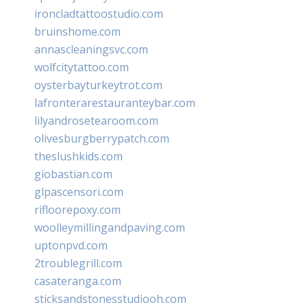
ironcladtattoostudio.com
bruinshome.com
annascleaningsvc.com
wolfcitytattoo.com
oysterbayturkeytrot.com
lafronterarestauranteybar.com
lilyandrosetearoom.com
olivesburgberrypatch.com
theslushkids.com
giobastian.com
glpascensori.com
rifloorepoxy.com
woolleymillingandpaving.com
uptonpvd.com
2troublegrill.com
casateranga.com
sticksandstonesstudiooh.com