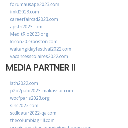
forumausape2023.com
imkl2023.com
careerfaircsd2023.com
apsth2023.com
MedItRio2023.org
lcicon2023boston.com
waitangidayfestival2022.com
vacancesscolaires2022.com
MEDIA PARTNER II
isth2022.com
p2b2pabi2023-makassar.com
wocfparis2023.org
sinc2023.com
scdlqatar2022-qa.com
thecolumbiagrill.com
provisionscheeseandwineshoppe.com