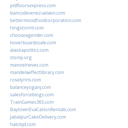
pidfloorsexpress.com
bancodevenezuelaen.com
bettermoodfoodcorporation.com
hingstonnt.com
chooseagender.com
hoverboardssale.com
alaskapolitics.com
stsmp.org
manoelneves.com
mandelaeffectlibrary.com
roselynns.com
balanceyoganj.com
salesforceblogs.com
TrainGames365.com
BaytownEvaCationRentals.com
JabalpurCakeDelivery.com
halobjd.com