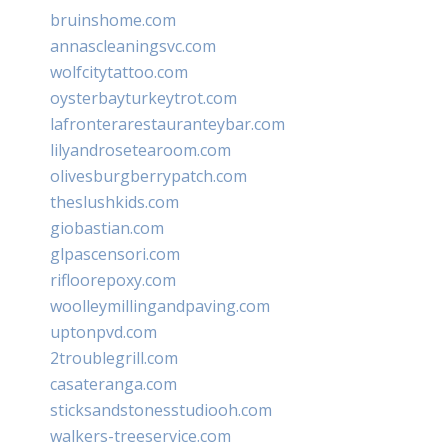
bruinshome.com
annascleaningsvc.com
wolfcitytattoo.com
oysterbayturkeytrot.com
lafronterarestauranteybar.com
lilyandrosetearoom.com
olivesburgberrypatch.com
theslushkids.com
giobastian.com
glpascensori.com
rifloorepoxy.com
woolleymillingandpaving.com
uptonpvd.com
2troublegrill.com
casateranga.com
sticksandstonesstudiooh.com
walkers-treeservice.com