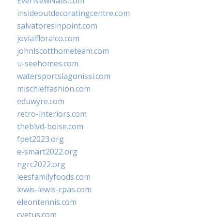
EverNewNails.com
insideoutdecoratingcentre.com
salvatoresinpoint.com
jovialfloralco.com
johnlscotthometeam.com
u-seehomes.com
watersportslagonissi.com
mischieffashion.com
eduwyre.com
retro-interiors.com
theblvd-boise.com
fpet2023.org
e-smart2022.org
ngrc2022.org
leesfamilyfoods.com
lewis-lewis-cpas.com
eleontennis.com
cyetus.com