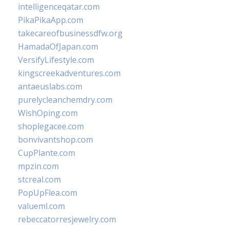
intelligenceqatar.com
PikaPikaApp.com
takecareofbusinessdfw.org
HamadaOfJapan.com
VersifyLifestyle.com
kingscreekadventures.com
antaeuslabs.com
purelycleanchemdry.com
WishOping.com
shoplegacee.com
bonvivantshop.com
CupPlante.com
mpzin.com
stcreal.com
PopUpFlea.com
valueml.com
rebeccatorresjewelry.com