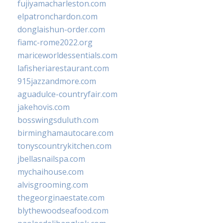
fujiyamacharleston.com
elpatronchardon.com
donglaishun-order.com
fiamc-rome2022.org
mariceworldessentials.com
lafisheriarestaurant.com
915jazzandmore.com
aguadulce-countryfair.com
jakehovis.com
bosswingsduluth.com
birminghamautocare.com
tonyscountrykitchen.com
jbellasnailspa.com
mychaihouse.com
alvisgrooming.com
thegeorginaestate.com
blythewoodseafood.com