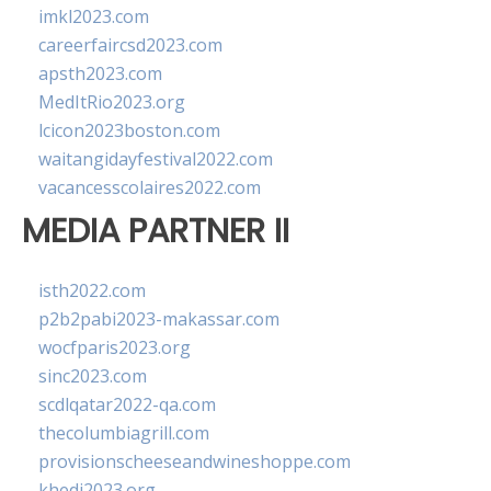
imkl2023.com
careerfaircsd2023.com
apsth2023.com
MedItRio2023.org
lcicon2023boston.com
waitangidayfestival2022.com
vacancesscolaires2022.com
MEDIA PARTNER II
isth2022.com
p2b2pabi2023-makassar.com
wocfparis2023.org
sinc2023.com
scdlqatar2022-qa.com
thecolumbiagrill.com
provisionscheeseandwineshoppe.com
khedi2023.org