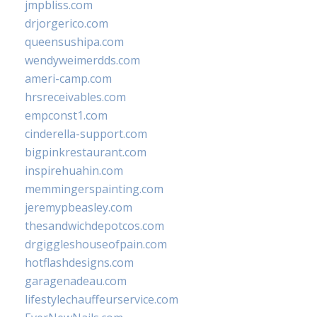
jmpbliss.com
drjorgerico.com
queensushipa.com
wendyweimerdds.com
ameri-camp.com
hrsreceivables.com
empconst1.com
cinderella-support.com
bigpinkrestaurant.com
inspirehuahin.com
memmingerspainting.com
jeremypbeasley.com
thesandwichdepotcos.com
drgiggleshouseofpain.com
hotflashdesigns.com
garagenadeau.com
lifestylechauffeurservice.com