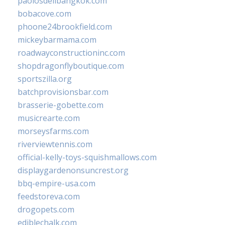
paolosdelibangkok.com
bobacove.com
phoone24brookfield.com
mickeybarmama.com
roadwayconstructioninc.com
shopdragonflyboutique.com
sportszilla.org
batchprovisionsbar.com
brasserie-gobette.com
musicrearte.com
morseysfarms.com
riverviewtennis.com
official-kelly-toys-squishmallows.com
displaygardenonsuncrest.org
bbq-empire-usa.com
feedstoreva.com
drogopets.com
ediblechalk.com