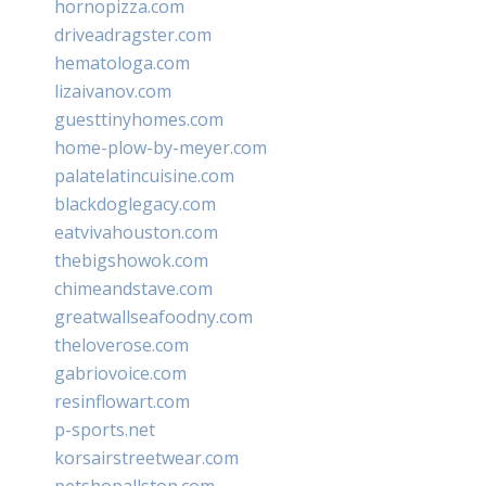
hornopizza.com
driveadragster.com
hematologa.com
lizaivanov.com
guesttinyhomes.com
home-plow-by-meyer.com
palatelatincuisine.com
blackdoglegacy.com
eatvivahouston.com
thebigshowok.com
chimeandstave.com
greatwallseafoodny.com
theloverose.com
gabriovoice.com
resinflowart.com
p-sports.net
korsairstreetwear.com
petshopallston.com