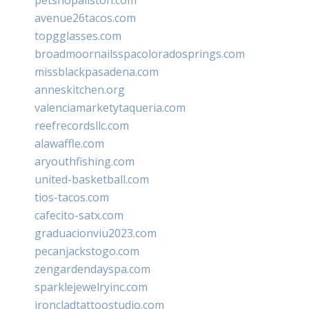
avenue26tacos.com
topgglasses.com
broadmoornailsspacoloradosprings.com
missblackpasadena.com
anneskitchen.org
valenciamarketytaqueria.com
reefrecordsllc.com
alawaffle.com
aryouthfishing.com
united-basketball.com
tios-tacos.com
cafecito-satx.com
graduacionviu2023.com
pecanjackstogo.com
zengardendayspa.com
sparklejewelryinc.com
ironcladtattoostudio.com