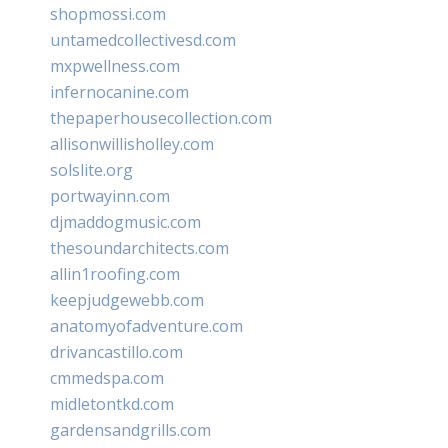
shopmossi.com
untamedcollectivesd.com
mxpwellness.com
infernocanine.com
thepaperhousecollection.com
allisonwillisholley.com
solslite.org
portwayinn.com
djmaddogmusic.com
thesoundarchitects.com
allin1roofing.com
keepjudgewebb.com
anatomyofadventure.com
drivancastillo.com
cmmedspa.com
midletontkd.com
gardensandgrills.com