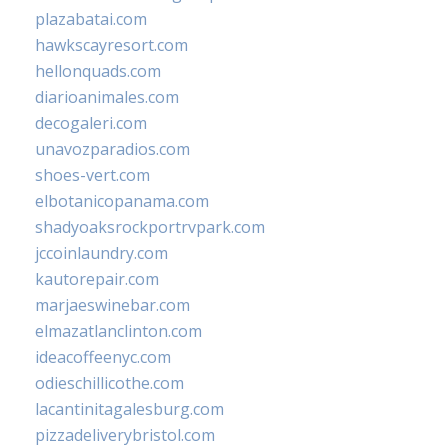
plazabatai.com
hawkscayresort.com
hellonquads.com
diarioanimales.com
decogaleri.com
unavozparadios.com
shoes-vert.com
elbotanicopanama.com
shadyoaksrockportrvpark.com
jccoinlaundry.com
kautorepair.com
marjaeswinebar.com
elmazatlanclinton.com
ideacoffeenyc.com
odieschillicothe.com
lacantinitagalesburg.com
pizzadeliverybristol.com