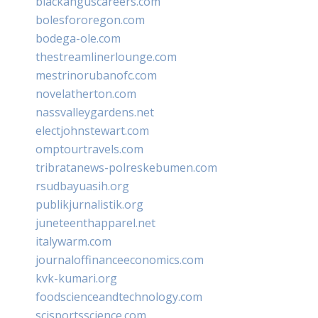
blackanguscareers.com
bolesfororegon.com
bodega-ole.com
thestreamlinerlounge.com
mestrinorubanofc.com
novelatherton.com
nassvalleygardens.net
electjohnstewart.com
omptourtravels.com
tribratanews-polreskebumen.com
rsudbayuasih.org
publikjurnalistik.org
juneteenthapparel.net
italywarm.com
journaloffinanceeconomics.com
kvk-kumari.org
foodscienceandtechnology.com
scisportsscience.com