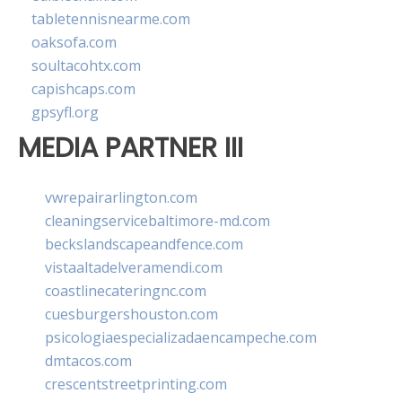
tabletennisnearme.com
oaksofa.com
soultacohtx.com
capishcaps.com
gpsyfl.org
MEDIA PARTNER III
vwrepairarlington.com
cleaningservicebaltimore-md.com
beckslandscapeandfence.com
vistaaltadelveramendi.com
coastlinecateringnc.com
cuesburgershouston.com
psicologiaespecializadaencampeche.com
dmtacos.com
crescentstreetprinting.com