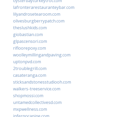
oysterbayturkeytrot.com
lafronterarestauranteybar.com
lilyandrosetearoom.com
olivesburgberrypatch.com
theslushkids.com
giobastian.com
glpascensori.com
rifloorepoxy.com
woolleymillingandpaving.com
uptonpvd.com
2troublegrill.com
casateranga.com
sticksandstonesstudiooh.com
walkers-treeservice.com
shopmossi.com
untamedcollectivesd.com
mxpwellness.com
infernocanine.com