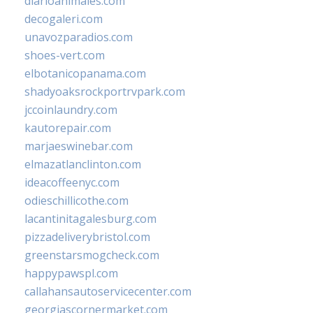
diarioanimales.com
decogaleri.com
unavozparadios.com
shoes-vert.com
elbotanicopanama.com
shadyoaksrockportrvpark.com
jccoinlaundry.com
kautorepair.com
marjaeswinebar.com
elmazatlanclinton.com
ideacoffeenyc.com
odieschillicothe.com
lacantinitagalesburg.com
pizzadeliverybristol.com
greenstarsmogcheck.com
happypawspl.com
callahansautoservicecenter.com
georgiascornermarket.com