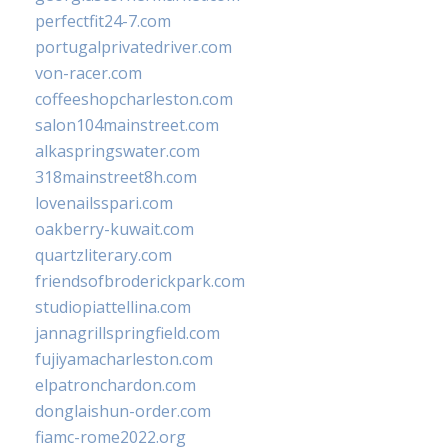
perfectfit24-7.com
portugalprivatedriver.com
von-racer.com
coffeeshopcharleston.com
salon104mainstreet.com
alkaspringswater.com
318mainstreet8h.com
lovenailsspari.com
oakberry-kuwait.com
quartzliterary.com
friendsofbroderickpark.com
studiopiattellina.com
jannagrillspringfield.com
fujiyamacharleston.com
elpatronchardon.com
donglaishun-order.com
fiamc-rome2022.org