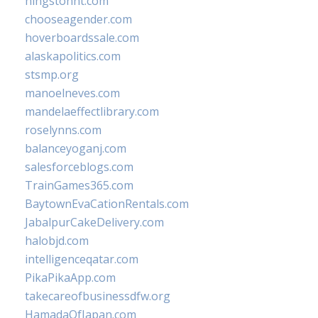
hingstonnt.com
chooseagender.com
hoverboardssale.com
alaskapolitics.com
stsmp.org
manoelneves.com
mandelaeffectlibrary.com
roselynns.com
balanceyoganj.com
salesforceblogs.com
TrainGames365.com
BaytownEvaCationRentals.com
JabalpurCakeDelivery.com
halobjd.com
intelligenceqatar.com
PikaPikaApp.com
takecareofbusinessdfw.org
HamadaOfJapan.com