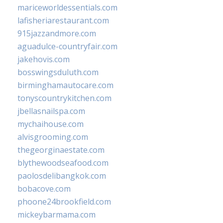
mariceworldessentials.com
lafisheriarestaurant.com
915jazzandmore.com
aguadulce-countryfair.com
jakehovis.com
bosswingsduluth.com
birminghamautocare.com
tonyscountrykitchen.com
jbellasnailspa.com
mychaihouse.com
alvisgrooming.com
thegeorginaestate.com
blythewoodseafood.com
paolosdelibangkok.com
bobacove.com
phoone24brookfield.com
mickeybarmama.com