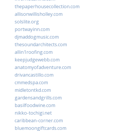
thepaperhousecollection.com
allisonwillisholley.com
solslite.org
portwayinn.com
djmaddogmusic.com
thesoundarchitects.com
allin1roofing.com
keepjudgewebb.com
anatomyofadventure.com
drivancastillo.com
cmmedspa.com
midletontkd.com
gardensandgrills.com
basilfoodwine.com
nikko-tochigi.net
caribbean-corner.com
bluemoongiftcards.com