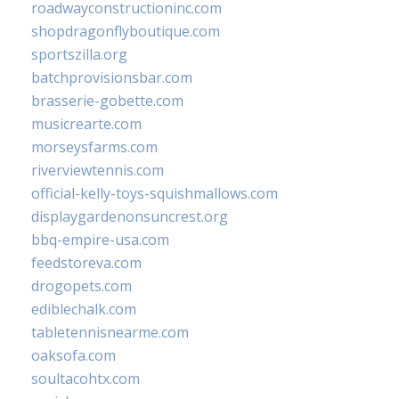
roadwayconstructioninc.com
shopdragonflyboutique.com
sportszilla.org
batchprovisionsbar.com
brasserie-gobette.com
musicrearte.com
morseysfarms.com
riverviewtennis.com
official-kelly-toys-squishmallows.com
displaygardenonsuncrest.org
bbq-empire-usa.com
feedstoreva.com
drogopets.com
ediblechalk.com
tabletennisnearme.com
oaksofa.com
soultacohtx.com