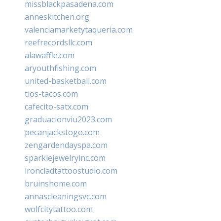
missblackpasadena.com
anneskitchen.org
valenciamarketytaqueria.com
reefrecordsllc.com
alawaffle.com
aryouthfishing.com
united-basketball.com
tios-tacos.com
cafecito-satx.com
graduacionviu2023.com
pecanjackstogo.com
zengardendayspa.com
sparklejewelryinc.com
ironcladtattoostudio.com
bruinshome.com
annascleaningsvc.com
wolfcitytattoo.com