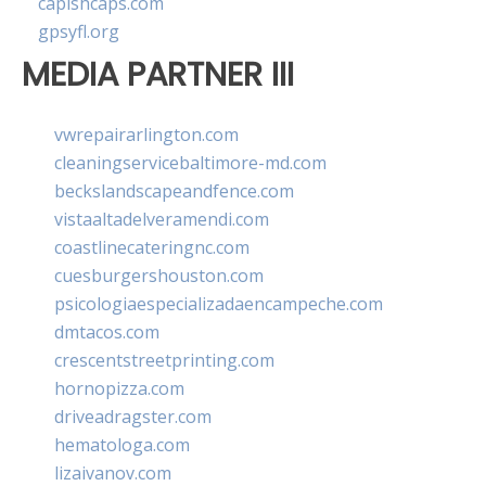
capishcaps.com
gpsyfl.org
MEDIA PARTNER III
vwrepairarlington.com
cleaningservicebaltimore-md.com
beckslandscapeandfence.com
vistaaltadelveramendi.com
coastlinecateringnc.com
cuesburgershouston.com
psicologiaespecializadaencampeche.com
dmtacos.com
crescentstreetprinting.com
hornopizza.com
driveadragster.com
hematologa.com
lizaivanov.com