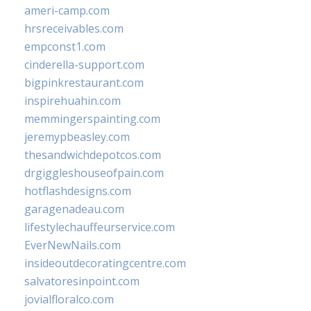
ameri-camp.com
hrsreceivables.com
empconst1.com
cinderella-support.com
bigpinkrestaurant.com
inspirehuahin.com
memmingerspainting.com
jeremypbeasley.com
thesandwichdepotcos.com
drgiggleshouseofpain.com
hotflashdesigns.com
garagenadeau.com
lifestylechauffeurservice.com
EverNewNails.com
insideoutdecoratingcentre.com
salvatoresinpoint.com
jovialfloralco.com