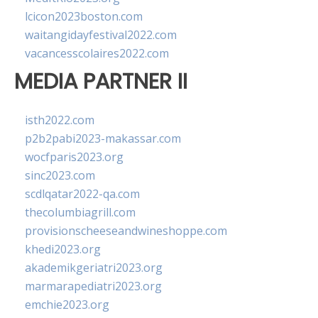
lcicon2023boston.com
waitangidayfestival2022.com
vacancesscolaires2022.com
MEDIA PARTNER II
isth2022.com
p2b2pabi2023-makassar.com
wocfparis2023.org
sinc2023.com
scdlqatar2022-qa.com
thecolumbiagrill.com
provisionscheeseandwineshoppe.com
khedi2023.org
akademikgeriatri2023.org
marmarapediatri2023.org
emchie2023.org