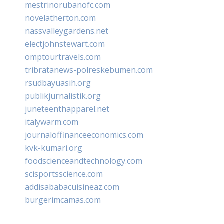
mestrinorubanofc.com
novelatherton.com
nassvalleygardens.net
electjohnstewart.com
omptourtravels.com
tribratanews-polreskebumen.com
rsudbayuasih.org
publikjurnalistik.org
juneteenthapparel.net
italywarm.com
journaloffinanceeconomics.com
kvk-kumari.org
foodscienceandtechnology.com
scisportsscience.com
addisababacuisineaz.com
burgerimcamas.com