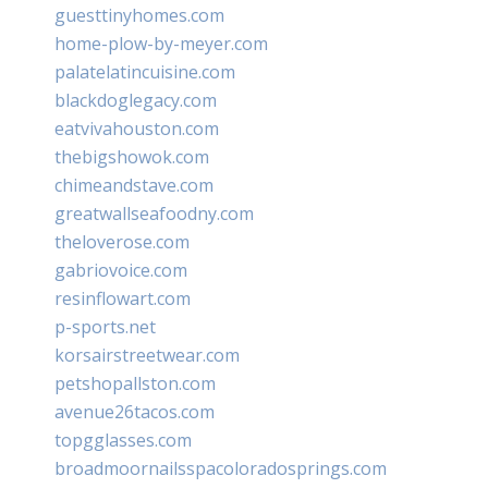
guesttinyhomes.com
home-plow-by-meyer.com
palatelatincuisine.com
blackdoglegacy.com
eatvivahouston.com
thebigshowok.com
chimeandstave.com
greatwallseafoodny.com
theloverose.com
gabriovoice.com
resinflowart.com
p-sports.net
korsairstreetwear.com
petshopallston.com
avenue26tacos.com
topgglasses.com
broadmoornailsspacoloradosprings.com