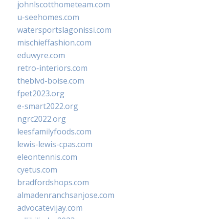
johnlscotthometeam.com
u-seehomes.com
watersportslagonissi.com
mischieffashion.com
eduwyre.com
retro-interiors.com
theblvd-boise.com
fpet2023.org
e-smart2022.org
ngrc2022.org
leesfamilyfoods.com
lewis-lewis-cpas.com
eleontennis.com
cyetus.com
bradfordshops.com
almadenranchsanjose.com
advocatevijay.com