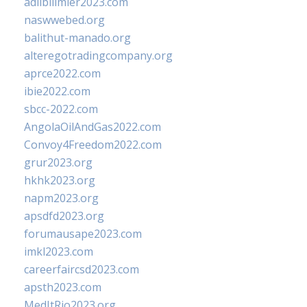
adlibilimler2023.com
naswwebed.org
balithut-manado.org
alteregotradingcompany.org
aprce2022.com
ibie2022.com
sbcc-2022.com
AngolaOilAndGas2022.com
Convoy4Freedom2022.com
grur2023.org
hkhk2023.org
napm2023.org
apsdfd2023.org
forumausape2023.com
imkl2023.com
careerfaircsd2023.com
apsth2023.com
MedItRio2023.org