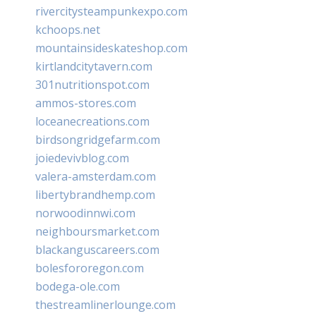
rivercitysteampunkexpo.com
kchoops.net
mountainsideskateshop.com
kirtlandcitytavern.com
301nutritionspot.com
ammos-stores.com
loceanecreations.com
birdsongridgefarm.com
joiedevivblog.com
valera-amsterdam.com
libertybrandhemp.com
norwoodinnwi.com
neighboursmarket.com
blackanguscareers.com
bolesfororegon.com
bodega-ole.com
thestreamlinerlounge.com