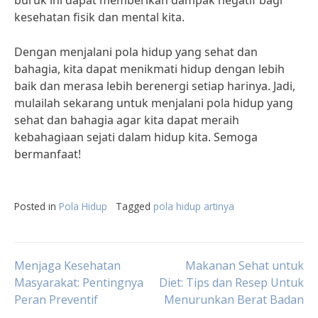
buruk ini dapat memberikan dampak negatif bagi
kesehatan fisik dan mental kita.
Dengan menjalani pola hidup yang sehat dan
bahagia, kita dapat menikmati hidup dengan lebih
baik dan merasa lebih berenergi setiap harinya. Jadi,
mulailah sekarang untuk menjalani pola hidup yang
sehat dan bahagia agar kita dapat meraih
kebahagiaan sejati dalam hidup kita. Semoga
bermanfaat!
Posted in
Pola Hidup
Tagged
pola hidup artinya
Post
Menjaga Kesehatan
Makanan Sehat untuk
Masyarakat: Pentingnya
Diet: Tips dan Resep Untuk
Peran Preventif
Menurunkan Berat Badan
navigation