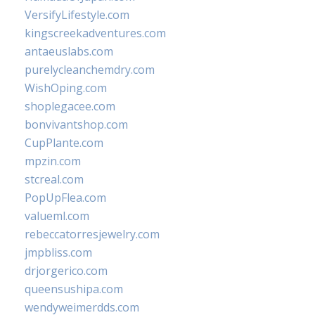
VersifyLifestyle.com
kingscreekadventures.com
antaeuslabs.com
purelycleanchemdry.com
WishOping.com
shoplegacee.com
bonvivantshop.com
CupPlante.com
mpzin.com
stcreal.com
PopUpFlea.com
valueml.com
rebeccatorresjewelry.com
jmpbliss.com
drjorgerico.com
queensushipa.com
wendyweimerdds.com