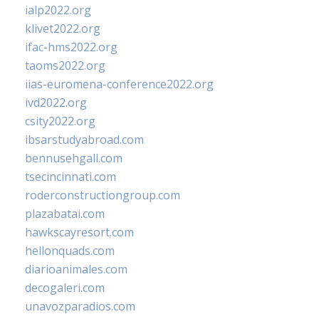
ialp2022.org
klivet2022.org
ifac-hms2022.org
taoms2022.org
iias-euromena-conference2022.org
ivd2022.org
csity2022.org
ibsarstudyabroad.com
bennusehgall.com
tsecincinnati.com
roderconstructiongroup.com
plazabatai.com
hawkscayresort.com
hellonquads.com
diarioanimales.com
decogaleri.com
unavozparadios.com