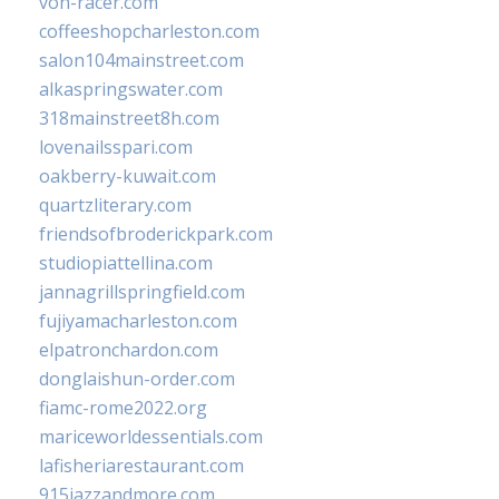
von-racer.com
coffeeshopcharleston.com
salon104mainstreet.com
alkaspringswater.com
318mainstreet8h.com
lovenailsspari.com
oakberry-kuwait.com
quartzliterary.com
friendsofbroderickpark.com
studiopiattellina.com
jannagrillspringfield.com
fujiyamacharleston.com
elpatronchardon.com
donglaishun-order.com
fiamc-rome2022.org
mariceworldessentials.com
lafisheriarestaurant.com
915jazzandmore.com