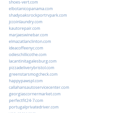
shoes-vert.com
elbotanicopanama.com
shadyoaksrockportrvpark.com
jccoinlaundry.com
kautorepair.com
marjaeswinebar.com
elmazatlanclinton.com
ideacoffeenyc.com
odieschillicothe.com
lacantinitagalesburg.com
pizzadeliverybristol.com
greenstarsmogcheck.com
happypawspl.com
callahansautoservicecenter.com
georgiascornermarket.com
perfectfit24-7.com
portugalprivatedriver.com