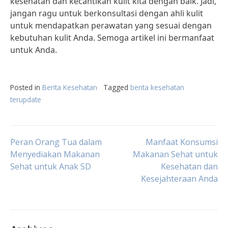
kesehatan dan kecantikan kulit kita dengan baik. Jadi,
jangan ragu untuk berkonsultasi dengan ahli kulit
untuk mendapatkan perawatan yang sesuai dengan
kebutuhan kulit Anda. Semoga artikel ini bermanfaat
untuk Anda.
Posted in
Berita Kesehatan
Tagged
berita kesehatan
terupdate
Post
Peran Orang Tua dalam
Manfaat Konsumsi
Menyediakan Makanan
Makanan Sehat untuk
Sehat untuk Anak SD
Kesehatan dan
navigation
Kesejahteraan Anda