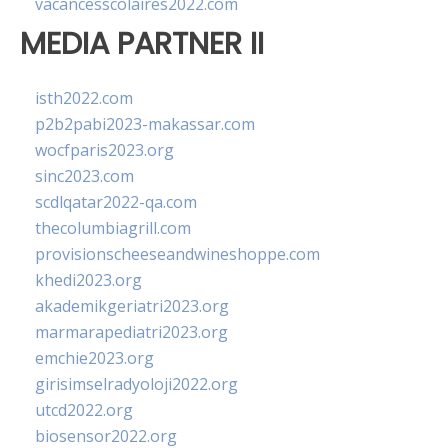
vacancesscolaires2022.com
MEDIA PARTNER II
isth2022.com
p2b2pabi2023-makassar.com
wocfparis2023.org
sinc2023.com
scdlqatar2022-qa.com
thecolumbiagrill.com
provisionscheeseandwineshoppe.com
khedi2023.org
akademikgeriatri2023.org
marmarapediatri2023.org
emchie2023.org
girisimselradyoloji2022.org
utcd2022.org
biosensor2022.org