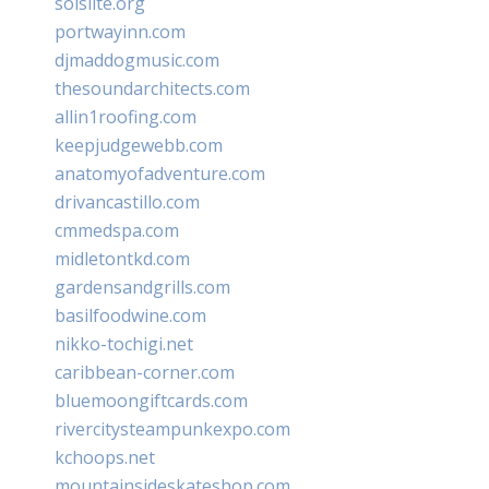
solslite.org
portwayinn.com
djmaddogmusic.com
thesoundarchitects.com
allin1roofing.com
keepjudgewebb.com
anatomyofadventure.com
drivancastillo.com
cmmedspa.com
midletontkd.com
gardensandgrills.com
basilfoodwine.com
nikko-tochigi.net
caribbean-corner.com
bluemoongiftcards.com
rivercitysteampunkexpo.com
kchoops.net
mountainsideskateshop.com