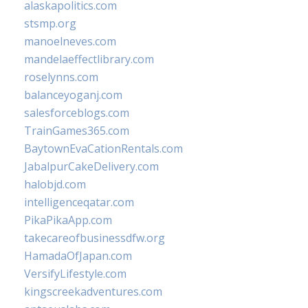
alaskapolitics.com
stsmp.org
manoelneves.com
mandelaeffectlibrary.com
roselynns.com
balanceyoganj.com
salesforceblogs.com
TrainGames365.com
BaytownEvaCationRentals.com
JabalpurCakeDelivery.com
halobjd.com
intelligenceqatar.com
PikaPikaApp.com
takecareofbusinessdfw.org
HamadaOfJapan.com
VersifyLifestyle.com
kingscreekadventures.com