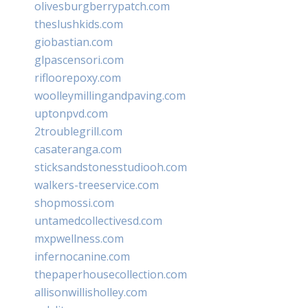
olivesburgberrypatch.com
theslushkids.com
giobastian.com
glpascensori.com
rifloorepoxy.com
woolleymillingandpaving.com
uptonpvd.com
2troublegrill.com
casateranga.com
sticksandstonesstudiooh.com
walkers-treeservice.com
shopmossi.com
untamedcollectivesd.com
mxpwellness.com
infernocanine.com
thepaperhousecollection.com
allisonwillisholley.com