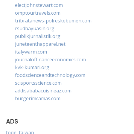
electjohnstewart.com
omptourtravels.com
tribratanews-polreskebumen.com
rsudbayuasih.org
publikjurnalistik.org
juneteenthapparel.net
italywarm.com
journaloffinanceeconomics.com
kvk-kumari.org
foodscienceandtechnology.com
scisportsscience.com
addisababacuisineaz.com
burgerimcamas.com
ADS
togel taiwan