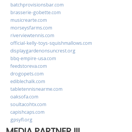
batchprovisionsbar.com
brasserie-gobette.com
musicrearte.com
morseysfarms.com
riverviewtennis.com
official-kelly-toys-squishmallows.com
displaygardenonsuncrest.org
bbq-empire-usa.com
feedstoreva.com
drogopets.com
ediblechalk.com
tabletennisnearme.com
oaksofa.com
soultacohtx.com
capishcaps.com
gpsyfl.org
MEDIA PARTNER III