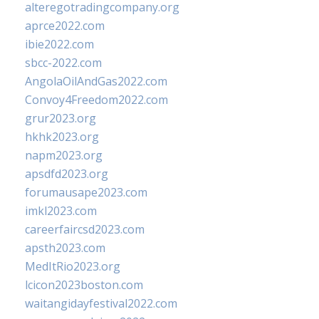
alteregotradingcompany.org
aprce2022.com
ibie2022.com
sbcc-2022.com
AngolaOilAndGas2022.com
Convoy4Freedom2022.com
grur2023.org
hkhk2023.org
napm2023.org
apsdfd2023.org
forumausape2023.com
imkl2023.com
careerfaircsd2023.com
apsth2023.com
MedItRio2023.org
lcicon2023boston.com
waitangidayfestival2022.com