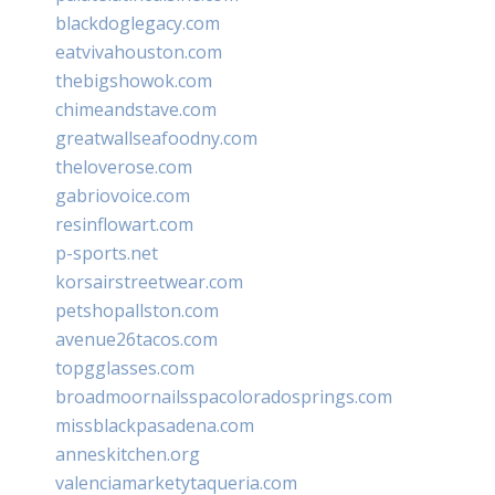
blackdoglegacy.com
eatvivahouston.com
thebigshowok.com
chimeandstave.com
greatwallseafoodny.com
theloverose.com
gabriovoice.com
resinflowart.com
p-sports.net
korsairstreetwear.com
petshopallston.com
avenue26tacos.com
topgglasses.com
broadmoornailsspacoloradosprings.com
missblackpasadena.com
anneskitchen.org
valenciamarketytaqueria.com