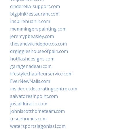
cinderella-support.com
bigpinkrestaurant.com
inspirehuahin.com
memmingerspainting.com
jeremypbeasley.com
thesandwichdepotcos.com
drgiggleshouseofpain.com
hotflashdesigns.com
garagenadeau.com
lifestylechauffeurservice.com
EverNewNails.com
insideoutdecoratingcentre.com
salvatoresinpoint.com
jovialfloralco.com
johnlscotthometeam.com
u-seehomes.com
watersportslagonissi.com