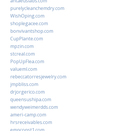
antaeuslabs.com
purelycleanchemdry.com
WishOping.com
shoplegacee.com
bonvivantshop.com
CupPlante.com
mpzin.com
stcreal.com
PopUpFlea.com
valueml.com
rebeccatorresjewelry.com
jmpbliss.com
drjorgerico.com
queensushipa.com
wendyweimerdds.com
ameri-camp.com
hrsreceivables.com
empconst1.com