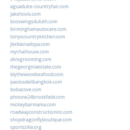
aguadulce-countryfair.com
jakehovis.com
bosswingsduluth.com
birminghamautocare.com
tonyscountrykitchen.com
jbellasnailspa.com
mychaihouse.com
alvisgrooming.com
thegeorginaestate.com
blythewoodseafood.com
paolosdelibangkok.com
bobacove.com
phoone24brookfield.com
mickeybarmama.com
roadwayconstructioninc.com
shopdragonflyboutique.com
sportszilla.org