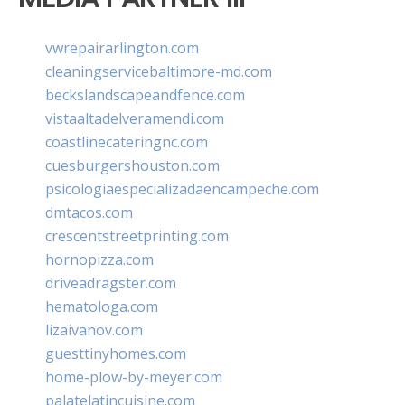
vwrepairarlington.com
cleaningservicebaltimore-md.com
beckslandscapeandfence.com
vistaaltadelveramendi.com
coastlinecateringnc.com
cuesburgershouston.com
psicologiaespecializadaencampeche.com
dmtacos.com
crescentstreetprinting.com
hornopizza.com
driveadragster.com
hematologa.com
lizaivanov.com
guesttinyhomes.com
home-plow-by-meyer.com
palatelatincuisine.com