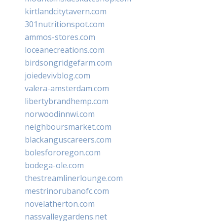
kirtlandcitytavern.com
301nutritionspot.com
ammos-stores.com
loceanecreations.com
birdsongridgefarm.com
joiedevivblog.com
valera-amsterdam.com
libertybrandhemp.com
norwoodinnwi.com
neighboursmarket.com
blackanguscareers.com
bolesfororegon.com
bodega-ole.com
thestreamlinerlounge.com
mestrinorubanofc.com
novelatherton.com
nassvalleygardens.net