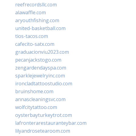
reefrecordsllc.com
alawaffle.com
aryouthfishing.com
united-basketball.com
tios-tacos.com
cafecito-satx.com
graduacionviu2023.com
pecanjackstogo.com
zengardendayspa.com
sparklejewelryinc.com
ironcladtattoostudio.com
bruinshome.com
annascleaningsvc.com
wolfcitytattoo.com
oysterbayturkeytrot.com
lafronterarestauranteybar.com
lilyandrosetearoom.com