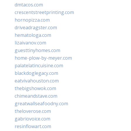
dmtacos.com
crescentstreetprinting.com
hornopizza.com
driveadragster.com
hematologa.com
lizaivanov.com
guesttinyhomes.com
home-plow-by-meyer.com
palatelatincuisine.com
blackdoglegacy.com
eatvivahouston.com
thebigshowok.com
chimeandstave.com
greatwallseafoodny.com
theloverose.com
gabriovoice.com
resinflowart.com