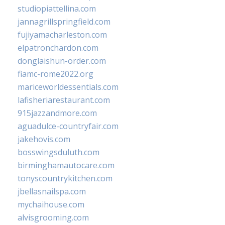
studiopiattellina.com
jannagrillspringfield.com
fujiyamacharleston.com
elpatronchardon.com
donglaishun-order.com
fiamc-rome2022.org
mariceworldessentials.com
lafisheriarestaurant.com
915jazzandmore.com
aguadulce-countryfair.com
jakehovis.com
bosswingsduluth.com
birminghamautocare.com
tonyscountrykitchen.com
jbellasnailspa.com
mychaihouse.com
alvisgrooming.com