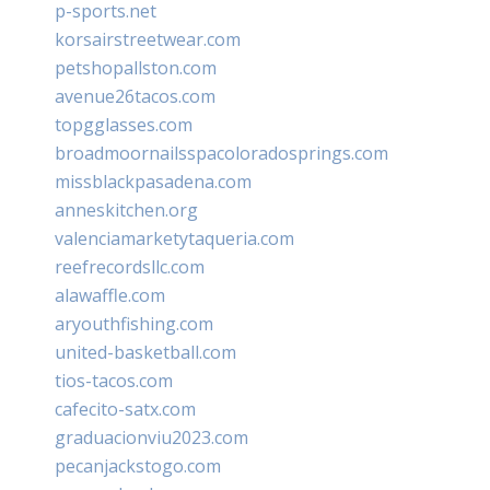
p-sports.net
korsairstreetwear.com
petshopallston.com
avenue26tacos.com
topgglasses.com
broadmoornailsspacoloradosprings.com
missblackpasadena.com
anneskitchen.org
valenciamarketytaqueria.com
reefrecordsllc.com
alawaffle.com
aryouthfishing.com
united-basketball.com
tios-tacos.com
cafecito-satx.com
graduacionviu2023.com
pecanjackstogo.com