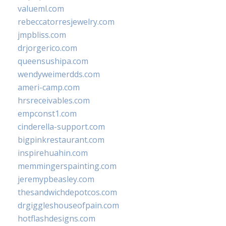
valueml.com
rebeccatorresjewelry.com
jmpbliss.com
drjorgerico.com
queensushipa.com
wendyweimerdds.com
ameri-camp.com
hrsreceivables.com
empconst1.com
cinderella-support.com
bigpinkrestaurant.com
inspirehuahin.com
memmingerspainting.com
jeremypbeasley.com
thesandwichdepotcos.com
drgiggleshouseofpain.com
hotflashdesigns.com