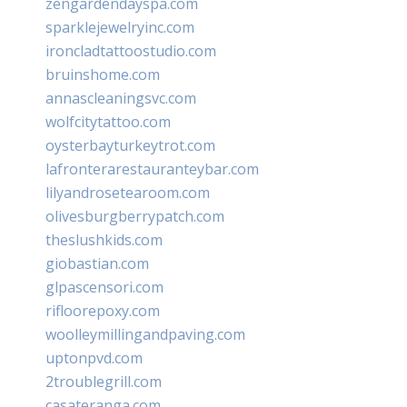
zengardendayspa.com
sparklejewelryinc.com
ironcladtattoostudio.com
bruinshome.com
annascleaningsvc.com
wolfcitytattoo.com
oysterbayturkeytrot.com
lafronterarestauranteybar.com
lilyandrosetearoom.com
olivesburgberrypatch.com
theslushkids.com
giobastian.com
glpascensori.com
rifloorepoxy.com
woolleymillingandpaving.com
uptonpvd.com
2troublegrill.com
casateranga.com