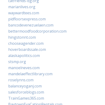
catfriends-bg.org
marianlives.org
waywardtees.com
pidfloorsexpress.com
bancodevenezuelaen.com
bettermoodfoodcorporation.com
hingstonnt.com
chooseagender.com
hoverboardssale.com
alaskapolitics.com
stsmp.org
manoelneves.com
mandelaeffectlibrary.com
roselynns.com
balanceyoganj.com
salesforceblogs.com
TrainGames365.com
BaytownEvaCationRentals.com