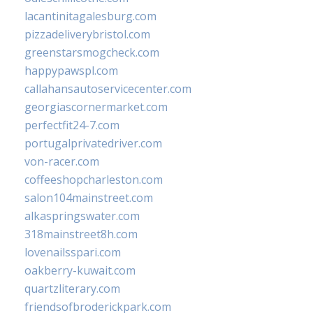
lacantinitagalesburg.com
pizzadeliverybristol.com
greenstarsmogcheck.com
happypawspl.com
callahansautoservicecenter.com
georgiascornermarket.com
perfectfit24-7.com
portugalprivatedriver.com
von-racer.com
coffeeshopcharleston.com
salon104mainstreet.com
alkaspringswater.com
318mainstreet8h.com
lovenailsspari.com
oakberry-kuwait.com
quartzliterary.com
friendsofbroderickpark.com