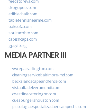
feedstoreva.com
drogopets.com
ediblechalk.com
tabletennisnearme.com
oaksofa.com
soultacohtx.com
capishcaps.com
gpsyfl.org
MEDIA PARTNER III
vwrepairarlington.com
cleaningservicebaltimore-md.com
beckslandscapeandfence.com
vistaaltadelveramendi.com
coastlinecateringnc.com
cuesburgershouston.com
psicologiaespecializadaencampeche.com