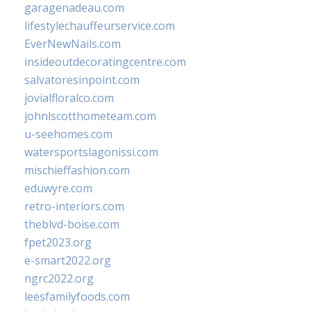
garagenadeau.com
lifestylechauffeurservice.com
EverNewNails.com
insideoutdecoratingcentre.com
salvatoresinpoint.com
jovialfloralco.com
johnlscotthometeam.com
u-seehomes.com
watersportslagonissi.com
mischieffashion.com
eduwyre.com
retro-interiors.com
theblvd-boise.com
fpet2023.org
e-smart2022.org
ngrc2022.org
leesfamilyfoods.com