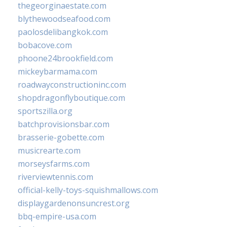
thegeorginaestate.com
blythewoodseafood.com
paolosdelibangkok.com
bobacove.com
phoone24brookfield.com
mickeybarmama.com
roadwayconstructioninc.com
shopdragonflyboutique.com
sportszilla.org
batchprovisionsbar.com
brasserie-gobette.com
musicrearte.com
morseysfarms.com
riverviewtennis.com
official-kelly-toys-squishmallows.com
displaygardenonsuncrest.org
bbq-empire-usa.com