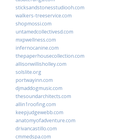
sticksandstonesstudiooh.com
walkers-treeservice.com
shopmossi.com
untamedcollectivesd.com
mxpwellness.com
infernocanine.com
thepaperhousecollection.com
allisonwillisholley.com
solslite.org
portwayinn.com
djmaddogmusic.com
thesoundarchitects.com
allin1roofing.com
keepjudgewebb.com
anatomyofadventure.com
drivancastillo.com
cmmedspa.com