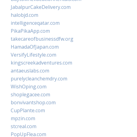
JabalpurCakeDelivery.com
halobjd.com
intelligenceqatar.com
PikaPikaApp.com
takecareofbusinessdfw.org
HamadaOfJapan.com
VersifyLifestyle.com
kingscreekadventures.com
antaeuslabs.com
purelycleanchemdry.com
WishOping.com
shoplegacee.com
bonvivantshop.com
CupPlante.com
mpzin.com
stcreal.com
PopUpFlea.com