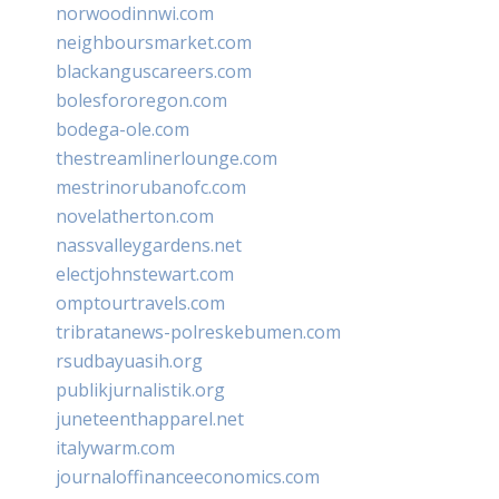
norwoodinnwi.com
neighboursmarket.com
blackanguscareers.com
bolesfororegon.com
bodega-ole.com
thestreamlinerlounge.com
mestrinorubanofc.com
novelatherton.com
nassvalleygardens.net
electjohnstewart.com
omptourtravels.com
tribratanews-polreskebumen.com
rsudbayuasih.org
publikjurnalistik.org
juneteenthapparel.net
italywarm.com
journaloffinanceeconomics.com