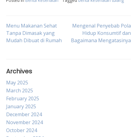
Posted in
Berita Kesehatan
Tagged
berita kesehatan tulang
Post
Menu Makanan Sehat
Mengenal Penyebab Pola
Tanpa Dimasak yang
Hidup Konsumtif dan
Mudah Dibuat di Rumah
Bagaimana Mengatasinya
navigation
Archives
May 2025
March 2025
February 2025
January 2025
December 2024
November 2024
October 2024