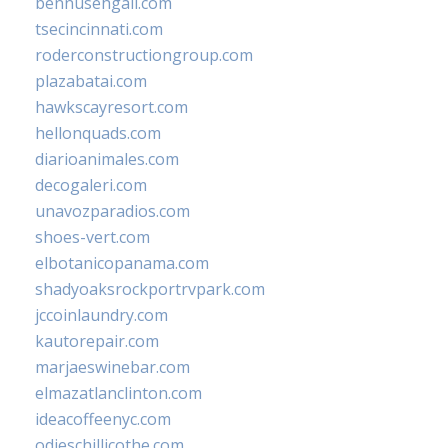
bennusehgall.com
tsecincinnati.com
roderconstructiongroup.com
plazabatai.com
hawkscayresort.com
hellonquads.com
diarioanimales.com
decogaleri.com
unavozparadios.com
shoes-vert.com
elbotanicopanama.com
shadyoaksrockportrvpark.com
jccoinlaundry.com
kautorepair.com
marjaeswinebar.com
elmazatlanclinton.com
ideacoffeenyc.com
odieschillicothe.com