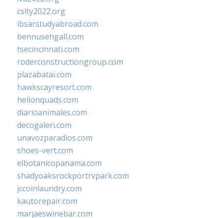
csity2022.org
ibsarstudyabroad.com
bennusehgall.com
tsecincinnati.com
roderconstructiongroup.com
plazabatai.com
hawkscayresort.com
hellonquads.com
diarioanimales.com
decogaleri.com
unavozparadios.com
shoes-vert.com
elbotanicopanama.com
shadyoaksrockportrvpark.com
jccoinlaundry.com
kautorepair.com
marjaeswinebar.com