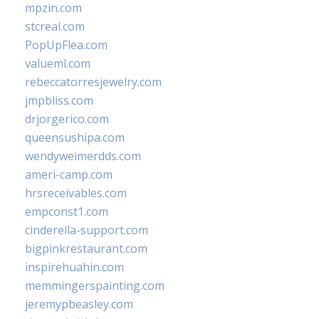
mpzin.com
stcreal.com
PopUpFlea.com
valueml.com
rebeccatorresjewelry.com
jmpbliss.com
drjorgerico.com
queensushipa.com
wendyweimerdds.com
ameri-camp.com
hrsreceivables.com
empconst1.com
cinderella-support.com
bigpinkrestaurant.com
inspirehuahin.com
memmingerspainting.com
jeremypbeasley.com