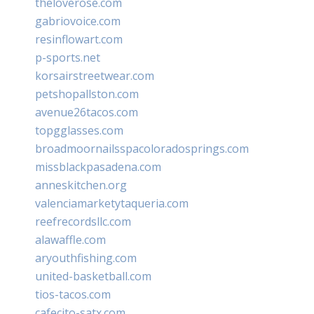
theloverose.com
gabriovoice.com
resinflowart.com
p-sports.net
korsairstreetwear.com
petshopallston.com
avenue26tacos.com
topgglasses.com
broadmoornailsspacoloradosprings.com
missblackpasadena.com
anneskitchen.org
valenciamarketytaqueria.com
reefrecordsllc.com
alawaffle.com
aryouthfishing.com
united-basketball.com
tios-tacos.com
cafecito-satx.com