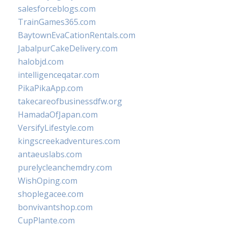
salesforceblogs.com
TrainGames365.com
BaytownEvaCationRentals.com
JabalpurCakeDelivery.com
halobjd.com
intelligenceqatar.com
PikaPikaApp.com
takecareofbusinessdfw.org
HamadaOfJapan.com
VersifyLifestyle.com
kingscreekadventures.com
antaeuslabs.com
purelycleanchemdry.com
WishOping.com
shoplegacee.com
bonvivantshop.com
CupPlante.com