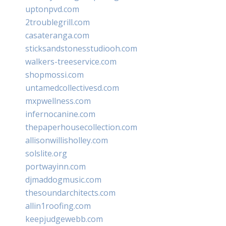
uptonpvd.com
2troublegrill.com
casateranga.com
sticksandstonesstudiooh.com
walkers-treeservice.com
shopmossi.com
untamedcollectivesd.com
mxpwellness.com
infernocanine.com
thepaperhousecollection.com
allisonwillisholley.com
solslite.org
portwayinn.com
djmaddogmusic.com
thesoundarchitects.com
allin1roofing.com
keepjudgewebb.com