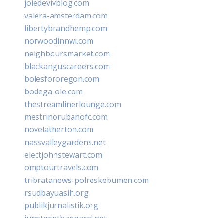
joiedevivblog.com
valera-amsterdam.com
libertybrandhemp.com
norwoodinnwi.com
neighboursmarket.com
blackanguscareers.com
bolesfororegon.com
bodega-ole.com
thestreamlinerlounge.com
mestrinorubanofc.com
novelatherton.com
nassvalleygardens.net
electjohnstewart.com
omptourtravels.com
tribratanews-polreskebumen.com
rsudbayuasih.org
publikjurnalistik.org
juneteenthapparel.net