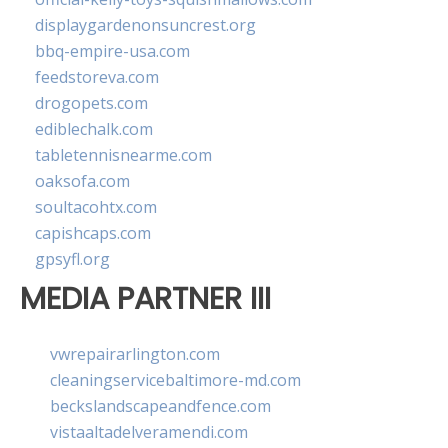
displaygardenonsuncrest.org
bbq-empire-usa.com
feedstoreva.com
drogopets.com
ediblechalk.com
tabletennisnearme.com
oaksofa.com
soultacohtx.com
capishcaps.com
gpsyfl.org
MEDIA PARTNER III
vwrepairarlington.com
cleaningservicebaltimore-md.com
beckslandscapeandfence.com
vistaaltadelveramendi.com