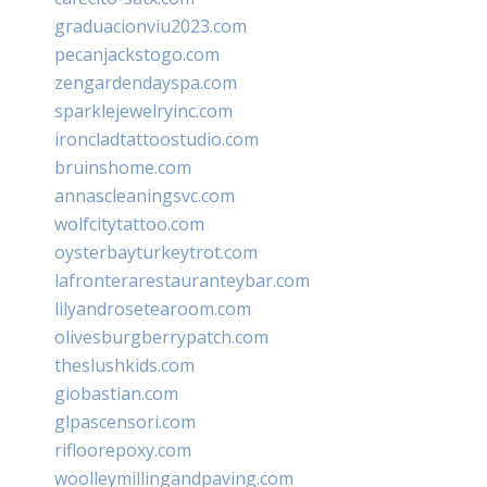
graduacionviu2023.com
pecanjackstogo.com
zengardendayspa.com
sparklejewelryinc.com
ironcladtattoostudio.com
bruinshome.com
annascleaningsvc.com
wolfcitytattoo.com
oysterbayturkeytrot.com
lafronterarestauranteybar.com
lilyandrosetearoom.com
olivesburgberrypatch.com
theslushkids.com
giobastian.com
glpascensori.com
rifloorepoxy.com
woolleymillingandpaving.com