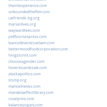
theintexperience.com
unboundedthefilm.com
catfriends-bg.org
marianlives.org
waywardtees.com
pidfloorsexpress.com
bancodevenezuelaen.com
bettermoodfoodcorporation.com
hingstonnt.com
chooseagender.com
hoverboardssale.com
alaskapolitics.com
stsmp.org
manoelneves.com
mandelaeffectlibrary.com
roselynns.com
balanceyoganj.com