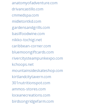
anatomyofadventure.com
drivancastillo.com
cmmedspa.com
midletontkd.com
gardensandgrills.com
basilfoodwine.com
nikko-tochigi.net
caribbean-corner.com
bluemoongiftcards.com
rivercitysteampunkexpo.com
kchoops.net
mountainsideskateshop.com
kirtlandcitytavern.com
301nutritionspot.com
ammos-stores.com
loceanecreations.com
birdsongridgefarm.com