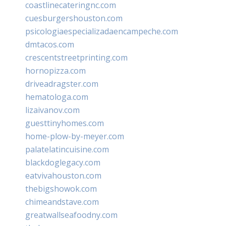
coastlinecateringnc.com
cuesburgershouston.com
psicologiaespecializadaencampeche.com
dmtacos.com
crescentstreetprinting.com
hornopizza.com
driveadragster.com
hematologa.com
lizaivanov.com
guesttinyhomes.com
home-plow-by-meyer.com
palatelatincuisine.com
blackdoglegacy.com
eatvivahouston.com
thebigshowok.com
chimeandstave.com
greatwallseafoodny.com