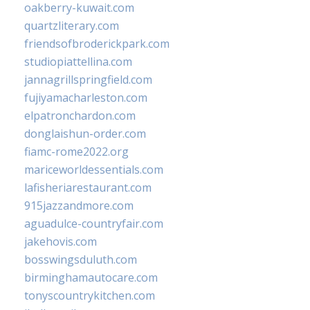
oakberry-kuwait.com
quartzliterary.com
friendsofbroderickpark.com
studiopiattellina.com
jannagrillspringfield.com
fujiyamacharleston.com
elpatronchardon.com
donglaishun-order.com
fiamc-rome2022.org
mariceworldessentials.com
lafisheriarestaurant.com
915jazzandmore.com
aguadulce-countryfair.com
jakehovis.com
bosswingsduluth.com
birminghamautocare.com
tonyscountrykitchen.com