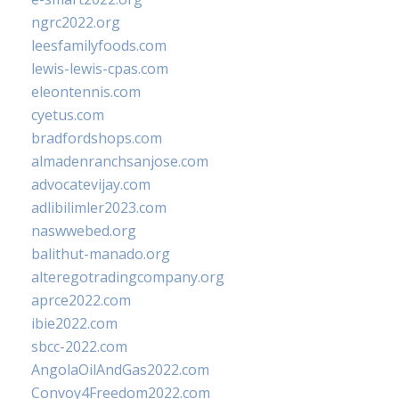
ngrc2022.org
leesfamilyfoods.com
lewis-lewis-cpas.com
eleontennis.com
cyetus.com
bradfordshops.com
almadenranchsanjose.com
advocatevijay.com
adlibilimler2023.com
naswwebed.org
balithut-manado.org
alteregotradingcompany.org
aprce2022.com
ibie2022.com
sbcc-2022.com
AngolaOilAndGas2022.com
Convoy4Freedom2022.com