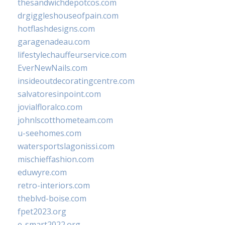
thesandwichdepotcos.com
drgiggleshouseofpain.com
hotflashdesigns.com
garagenadeau.com
lifestylechauffeurservice.com
EverNewNails.com
insideoutdecoratingcentre.com
salvatoresinpoint.com
jovialfloralco.com
johnlscotthometeam.com
u-seehomes.com
watersportslagonissi.com
mischieffashion.com
eduwyre.com
retro-interiors.com
theblvd-boise.com
fpet2023.org
e-smart2022.org