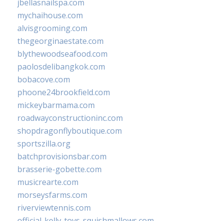
jbellasnailspa.com
mychaihouse.com
alvisgrooming.com
thegeorginaestate.com
blythewoodseafood.com
paolosdelibangkok.com
bobacove.com
phoone24brookfield.com
mickeybarmama.com
roadwayconstructioninc.com
shopdragonflyboutique.com
sportszilla.org
batchprovisionsbar.com
brasserie-gobette.com
musicrearte.com
morseysfarms.com
riverviewtennis.com
official-kelly-toys-squishmallows.com