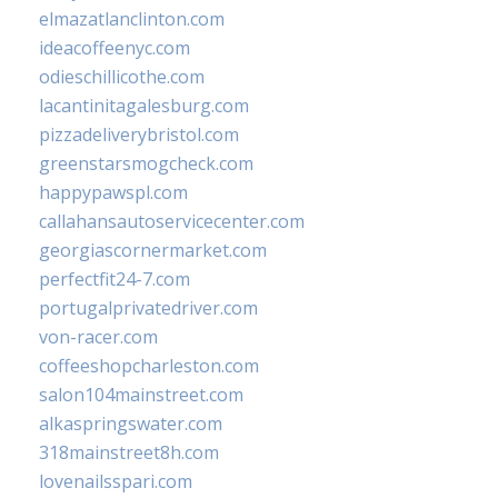
elmazatlanclinton.com
ideacoffeenyc.com
odieschillicothe.com
lacantinitagalesburg.com
pizzadeliverybristol.com
greenstarsmogcheck.com
happypawspl.com
callahansautoservicecenter.com
georgiascornermarket.com
perfectfit24-7.com
portugalprivatedriver.com
von-racer.com
coffeeshopcharleston.com
salon104mainstreet.com
alkaspringswater.com
318mainstreet8h.com
lovenailsspari.com