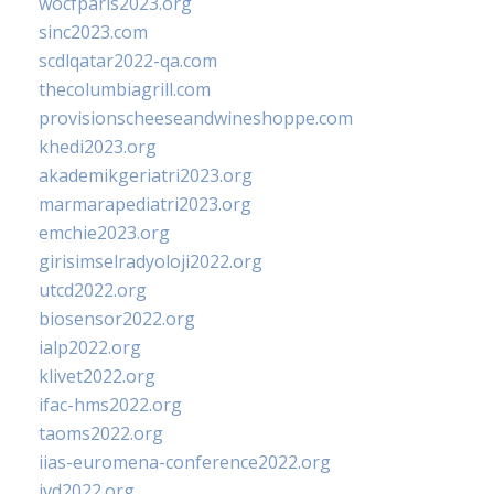
wocfparis2023.org
sinc2023.com
scdlqatar2022-qa.com
thecolumbiagrill.com
provisionscheeseandwineshoppe.com
khedi2023.org
akademikgeriatri2023.org
marmarapediatri2023.org
emchie2023.org
girisimselradyoloji2022.org
utcd2022.org
biosensor2022.org
ialp2022.org
klivet2022.org
ifac-hms2022.org
taoms2022.org
iias-euromena-conference2022.org
ivd2022.org