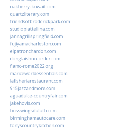
oakberry-kuwait.com
quartzliterary.com
friendsofbroderickpark.com
studiopiattellina.com
jannagrillspringfield.com
fujiyamacharleston.com
elpatronchardon.com
donglaishun-order.com
fiamc-rome2022.org
mariceworldessentials.com
lafisheriarestaurant.com
915jazzandmore.com
aguadulce-countryfair.com
jakehovis.com
bosswingsduluth.com
birminghamautocare.com
tonyscountrykitchen.com