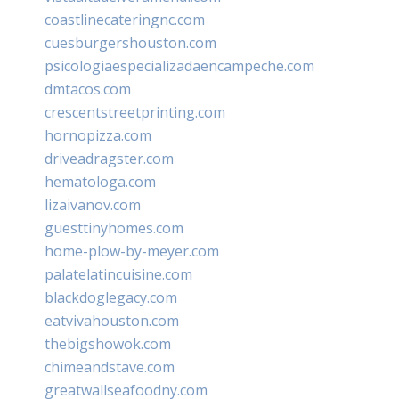
coastlinecateringnc.com
cuesburgershouston.com
psicologiaespecializadaencampeche.com
dmtacos.com
crescentstreetprinting.com
hornopizza.com
driveadragster.com
hematologa.com
lizaivanov.com
guesttinyhomes.com
home-plow-by-meyer.com
palatelatincuisine.com
blackdoglegacy.com
eatvivahouston.com
thebigshowok.com
chimeandstave.com
greatwallseafoodny.com