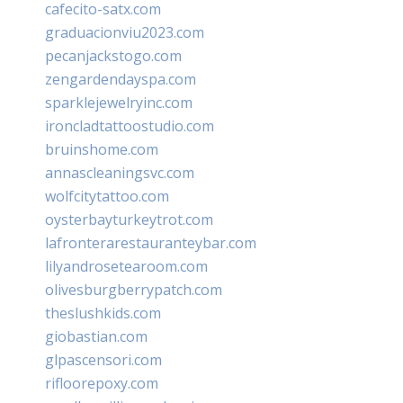
cafecito-satx.com
graduacionviu2023.com
pecanjackstogo.com
zengardendayspa.com
sparklejewelryinc.com
ironcladtattoostudio.com
bruinshome.com
annascleaningsvc.com
wolfcitytattoo.com
oysterbayturkeytrot.com
lafronterarestauranteybar.com
lilyandrosetearoom.com
olivesburgberrypatch.com
theslushkids.com
giobastian.com
glpascensori.com
rifloorepoxy.com