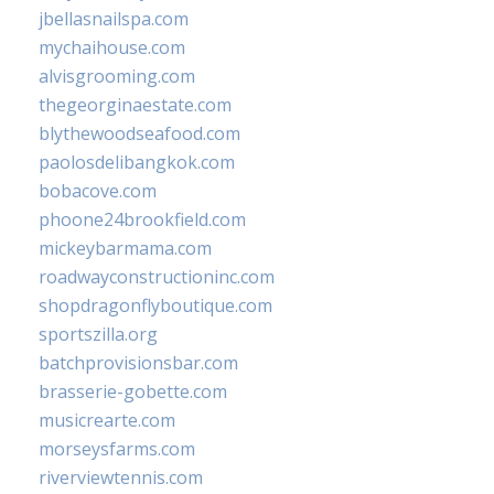
jbellasnailspa.com
mychaihouse.com
alvisgrooming.com
thegeorginaestate.com
blythewoodseafood.com
paolosdelibangkok.com
bobacove.com
phoone24brookfield.com
mickeybarmama.com
roadwayconstructioninc.com
shopdragonflyboutique.com
sportszilla.org
batchprovisionsbar.com
brasserie-gobette.com
musicrearte.com
morseysfarms.com
riverviewtennis.com