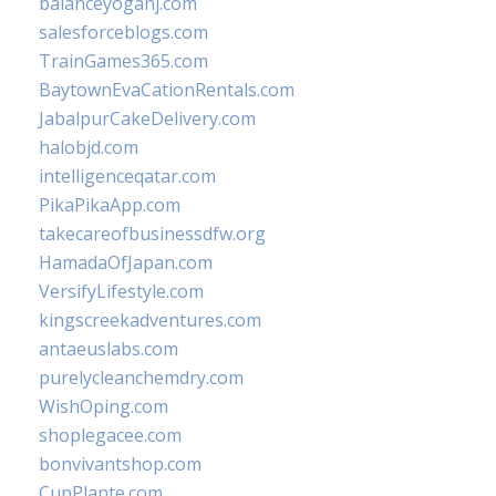
balanceyoganj.com
salesforceblogs.com
TrainGames365.com
BaytownEvaCationRentals.com
JabalpurCakeDelivery.com
halobjd.com
intelligenceqatar.com
PikaPikaApp.com
takecareofbusinessdfw.org
HamadaOfJapan.com
VersifyLifestyle.com
kingscreekadventures.com
antaeuslabs.com
purelycleanchemdry.com
WishOping.com
shoplegacee.com
bonvivantshop.com
CupPlante.com