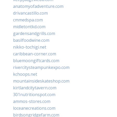
anatomyofadventure.com
drivancastillo.com
cmmedspa.com
midletontkd.com
gardensandgrills.com
basilfoodwine.com
nikko-tochigi.net
caribbean-corner.com
bluemoongiftcards.com
rivercitysteampunkexpo.com
kchoops.net
mountainsideskateshop.com
kirtlandcitytavern.com
301nutritionspot.com
ammos-stores.com
loceanecreations.com
birdsongridgefarm.com