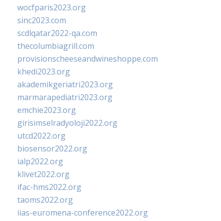
wocfparis2023.org
sinc2023.com
scdlqatar2022-qa.com
thecolumbiagrill.com
provisionscheeseandwineshoppe.com
khedi2023.org
akademikgeriatri2023.org
marmarapediatri2023.org
emchie2023.org
girisimselradyoloji2022.org
utcd2022.org
biosensor2022.org
ialp2022.org
klivet2022.org
ifac-hms2022.org
taoms2022.org
iias-euromena-conference2022.org