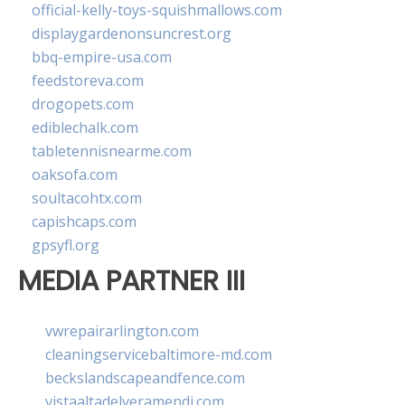
official-kelly-toys-squishmallows.com
displaygardenonsuncrest.org
bbq-empire-usa.com
feedstoreva.com
drogopets.com
ediblechalk.com
tabletennisnearme.com
oaksofa.com
soultacohtx.com
capishcaps.com
gpsyfl.org
MEDIA PARTNER III
vwrepairarlington.com
cleaningservicebaltimore-md.com
beckslandscapeandfence.com
vistaaltadelveramendi.com