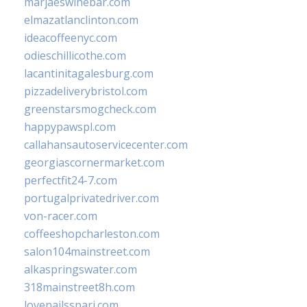
marjaeswinebar.com
elmazatlanclinton.com
ideacoffeenyc.com
odieschillicothe.com
lacantinitagalesburg.com
pizzadeliverybristol.com
greenstarsmogcheck.com
happypawspl.com
callahansautoservicecenter.com
georgiascornermarket.com
perfectfit24-7.com
portugalprivatedriver.com
von-racer.com
coffeeshopcharleston.com
salon104mainstreet.com
alkaspringswater.com
318mainstreet8h.com
lovenailsspari.com