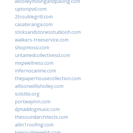
woolleymillingandpaving.com
uptonpvd.com
2troublegrill.com
casateranga.com
sticksandstonesstudiooh.com
walkers-treeservice.com
shopmossi.com
untamedcollectivesd.com
mxpwellness.com
infernocanine.com
thepaperhousecollection.com
allisonwillisholley.com
solslite.org
portwayinn.com
djmaddogmusic.com
thesoundarchitects.com
allin1roofing.com
keepjudgewebb.com