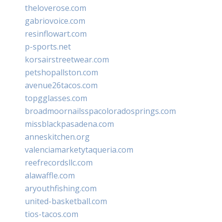
theloverose.com
gabriovoice.com
resinflowart.com
p-sports.net
korsairstreetwear.com
petshopallston.com
avenue26tacos.com
topgglasses.com
broadmoornailsspacoloradosprings.com
missblackpasadena.com
anneskitchen.org
valenciamarketytaqueria.com
reefrecordsllc.com
alawaffle.com
aryouthfishing.com
united-basketball.com
tios-tacos.com