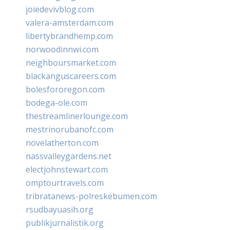
joiedevivblog.com
valera-amsterdam.com
libertybrandhemp.com
norwoodinnwi.com
neighboursmarket.com
blackanguscareers.com
bolesfororegon.com
bodega-ole.com
thestreamlinerlounge.com
mestrinorubanofc.com
novelatherton.com
nassvalleygardens.net
electjohnstewart.com
omptourtravels.com
tribratanews-polreskebumen.com
rsudbayuasih.org
publikjurnalistik.org