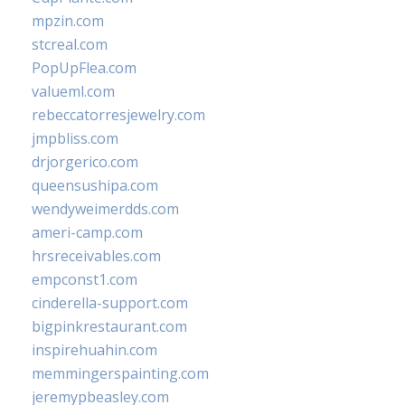
mpzin.com
stcreal.com
PopUpFlea.com
valueml.com
rebeccatorresjewelry.com
jmpbliss.com
drjorgerico.com
queensushipa.com
wendyweimerdds.com
ameri-camp.com
hrsreceivables.com
empconst1.com
cinderella-support.com
bigpinkrestaurant.com
inspirehuahin.com
memmingerspainting.com
jeremypbeasley.com