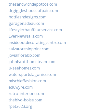
thesandwichdepotcos.com
drgiggleshouseofpain.com
hotflashdesigns.com
garagenadeau.com
lifestylechauffeurservice.com
EverNewNails.com
insideoutdecoratingcentre.com
salvatoresinpoint.com
jovialfloralco.com
johnlscotthometeam.com
u-seehomes.com
watersportslagonissi.com
mischieffashion.com
eduwyre.com
retro-interiors.com
theblvd-boise.com
fpet2023.org