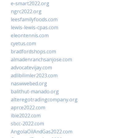
e-smart2022.org
ngrc2022.org
leesfamilyfoods.com
lewis-lewis-cpas.com
eleontennis.com
cyetus.com
bradfordshops.com
almadenranchsanjose.com
advocatevijay.com
adlibilimler2023.com
naswwebed.org
balithut-manado.org
alteregotradingcompany.org
aprce2022.com
ibie2022.com
sbcc-2022.com
AngolaOilAndGas2022.com