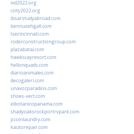
ivd2022.org
csity2022.org
ibsarstudyabroad.com
bennusehgall.com
tsecincinnati.com
roderconstructiongroup.com
plazabatai.com
hawkscayresort.com
hellonquads.com
diarioanimales.com
decogaleri.com
unavozparadios.com
shoes-vert.com
elbotanicopanama.com
shadyoaksrockportrvpark.com
jccoinlaundry.com
kautorepair.com