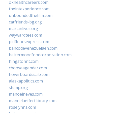
okhealthcareers.com
theintexperience.com
unboundedthefilm.com
catfriends-bg.org
marianlives.org
waywardtees.com
pidfloorsexpress.com
bancodevenezuelaen.com
bettermoodfoodcorporation.com
hingstonnt.com
chooseagender.com
hoverboardssale.com
alaskapolitics.com
stsmp.org
manoelneves.com
mandelaeffectlibrary.com
roselynns.com