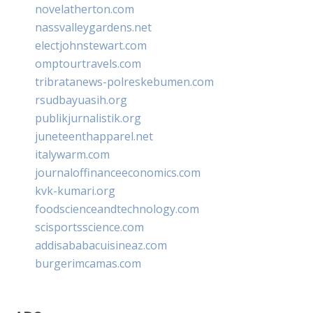
novelatherton.com
nassvalleygardens.net
electjohnstewart.com
omptourtravels.com
tribratanews-polreskebumen.com
rsudbayuasih.org
publikjurnalistik.org
juneteenthapparel.net
italywarm.com
journaloffinanceeconomics.com
kvk-kumari.org
foodscienceandtechnology.com
scisportsscience.com
addisababacuisineaz.com
burgerimcamas.com