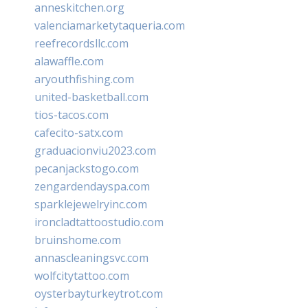
anneskitchen.org
valenciamarketytaqueria.com
reefrecordsllc.com
alawaffle.com
aryouthfishing.com
united-basketball.com
tios-tacos.com
cafecito-satx.com
graduacionviu2023.com
pecanjackstogo.com
zengardendayspa.com
sparklejewelryinc.com
ironcladtattoostudio.com
bruinshome.com
annascleaningsvc.com
wolfcitytattoo.com
oysterbayturkeytrot.com