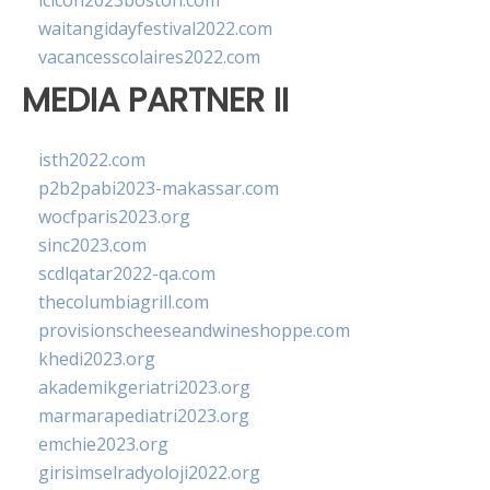
lcicon2023boston.com
waitangidayfestival2022.com
vacancesscolaires2022.com
MEDIA PARTNER II
isth2022.com
p2b2pabi2023-makassar.com
wocfparis2023.org
sinc2023.com
scdlqatar2022-qa.com
thecolumbiagrill.com
provisionscheeseandwineshoppe.com
khedi2023.org
akademikgeriatri2023.org
marmarapediatri2023.org
emchie2023.org
girisimselradyoloji2022.org