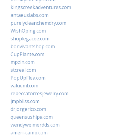
kingscreekadventures.com
antaeuslabs.com
purelycleanchemdry.com
WishOping.com
shoplegacee.com
bonvivantshop.com
CupPlante.com
mpzin.com
stcreal.com
PopUpFlea.com
valueml.com
rebeccatorresjewelry.com
jmpbliss.com
drjorgerico.com
queensushipa.com
wendyweimerdds.com
ameri-camp.com