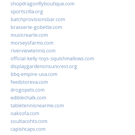
shopdragonflyboutique.com
sportszilla.org
batchprovisionsbar.com
brasserie-gobette.com
musicrearte.com
morseysfarms.com
riverviewtennis.com
official-kelly-toys-squishmallows.com
displaygardenonsuncrest.org
bbq-empire-usa.com
feedstoreva.com
drogopets.com
ediblechalk.com
tabletennisnearme.com
oaksofa.com
soultacohtx.com
capishcaps.com