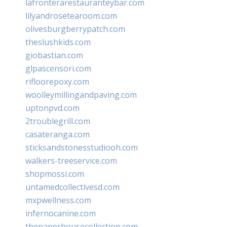
lafronterarestauranteybar.com
lilyandrosetearoom.com
olivesburgberrypatch.com
theslushkids.com
giobastian.com
glpascensori.com
rifloorepoxy.com
woolleymillingandpaving.com
uptonpvd.com
2troublegrill.com
casateranga.com
sticksandstonesstudiooh.com
walkers-treeservice.com
shopmossi.com
untamedcollectivesd.com
mxpwellness.com
infernocanine.com
thepaperhousecollection.com