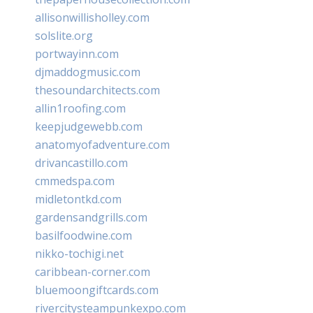
allisonwillisholley.com
solslite.org
portwayinn.com
djmaddogmusic.com
thesoundarchitects.com
allin1roofing.com
keepjudgewebb.com
anatomyofadventure.com
drivancastillo.com
cmmedspa.com
midletontkd.com
gardensandgrills.com
basilfoodwine.com
nikko-tochigi.net
caribbean-corner.com
bluemoongiftcards.com
rivercitysteampunkexpo.com