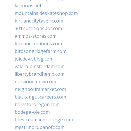
kchoops.net
mountainsideskateshop.com
kirtlandcitytavern.com
301nutritionspot.com
ammos-stores.com
loceanecreations.com
birdsongridgefarm.com
joiedevivblog.com
valera-amsterdam.com
libertybrandhemp.com
norwoodinnwi.com
neighboursmarket.com
blackanguscareers.com
bolesfororegon.com
bodega-ole.com
thestreamlinerlounge.com
mestrinorubanofc.com