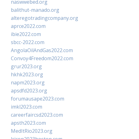
naswwebed.org
balithut-manado.org
alteregotradingcompany.org
aprce2022.com
ibie2022.com
sbcc-2022.com
AngolaOilAndGas2022.com
Convoy4Freedom2022.com
grur2023.org
hkhk2023.org
napm2023.org
apsdfd2023.org
forumausape2023.com
imkl2023.com
careerfaircsd2023.com
apsth2023.com
MedItRio2023.org