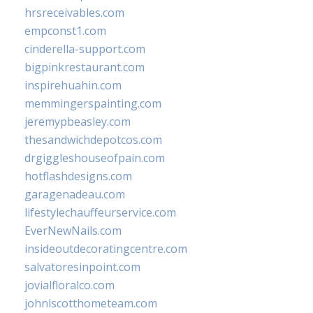
hrsreceivables.com
empconst1.com
cinderella-support.com
bigpinkrestaurant.com
inspirehuahin.com
memmingerspainting.com
jeremypbeasley.com
thesandwichdepotcos.com
drgiggleshouseofpain.com
hotflashdesigns.com
garagenadeau.com
lifestylechauffeurservice.com
EverNewNails.com
insideoutdecoratingcentre.com
salvatoresinpoint.com
jovialfloralco.com
johnlscotthometeam.com