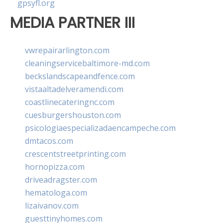
gpsyfl.org
MEDIA PARTNER III
vwrepairarlington.com
cleaningservicebaltimore-md.com
beckslandscapeandfence.com
vistaaltadelveramendi.com
coastlinecateringnc.com
cuesburgershouston.com
psicologiaespecializadaencampeche.com
dmtacos.com
crescentstreetprinting.com
hornopizza.com
driveadragster.com
hematologa.com
lizaivanov.com
guesttinyhomes.com