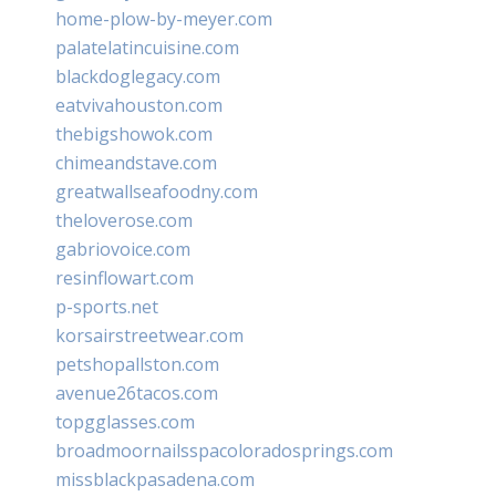
home-plow-by-meyer.com
palatelatincuisine.com
blackdoglegacy.com
eatvivahouston.com
thebigshowok.com
chimeandstave.com
greatwallseafoodny.com
theloverose.com
gabriovoice.com
resinflowart.com
p-sports.net
korsairstreetwear.com
petshopallston.com
avenue26tacos.com
topgglasses.com
broadmoornailsspacoloradosprings.com
missblackpasadena.com