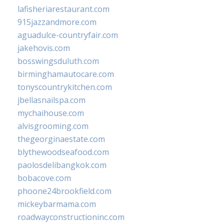
lafisheriarestaurant.com
915jazzandmore.com
aguadulce-countryfair.com
jakehovis.com
bosswingsduluth.com
birminghamautocare.com
tonyscountrykitchen.com
jbellasnailspa.com
mychaihouse.com
alvisgrooming.com
thegeorginaestate.com
blythewoodseafood.com
paolosdelibangkok.com
bobacove.com
phoone24brookfield.com
mickeybarmama.com
roadwayconstructioninc.com