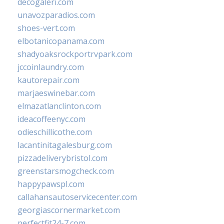
decogaleri.com
unavozparadios.com
shoes-vert.com
elbotanicopanama.com
shadyoaksrockportrvpark.com
jccoinlaundry.com
kautorepair.com
marjaeswinebar.com
elmazatlanclinton.com
ideacoffeenyc.com
odieschillicothe.com
lacantinitagalesburg.com
pizzadeliverybristol.com
greenstarsmogcheck.com
happypawspl.com
callahansautoservicecenter.com
georgiascornermarket.com
perfectfit24-7.com