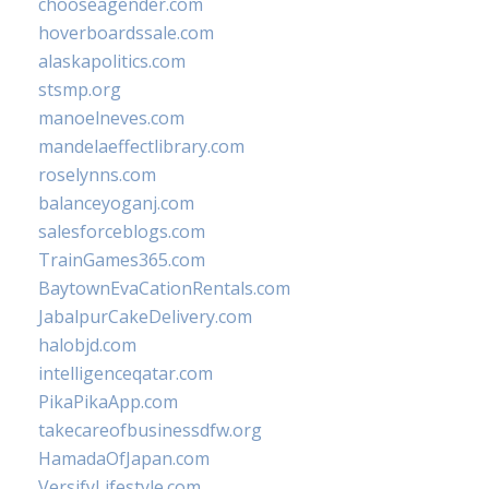
chooseagender.com
hoverboardssale.com
alaskapolitics.com
stsmp.org
manoelneves.com
mandelaeffectlibrary.com
roselynns.com
balanceyoganj.com
salesforceblogs.com
TrainGames365.com
BaytownEvaCationRentals.com
JabalpurCakeDelivery.com
halobjd.com
intelligenceqatar.com
PikaPikaApp.com
takecareofbusinessdfw.org
HamadaOfJapan.com
VersifyLifestyle.com