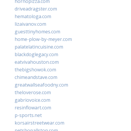
hornopizza.com
driveadragster.com
hematologa.com
lizaivanov.com
guesttinyhomes.com
home-plow-by-meyer.com
palatelatincuisine.com
blackdoglegacy.com
eatvivahouston.com
thebigshowok.com
chimeandstave.com
greatwallseafoodny.com
theloverose.com
gabriovoice.com
resinflowart.com
p-sports.net
korsairstreetwear.com
petshopallston.com