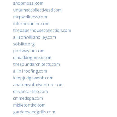
shopmossi.com
untamedcollectivesd.com
mxpwellness.com
infernocanine.com
thepaperhousecollection.com
allisonwillisholley.com
solslite.org
portwayinn.com
djmaddogmusic.com
thesoundarchitects.com
allin1roofing.com
keepjudgewebb.com
anatomyofadventure.com
drivancastillo.com
cmmedspa.com
midletontkd.com
gardensandgrills.com