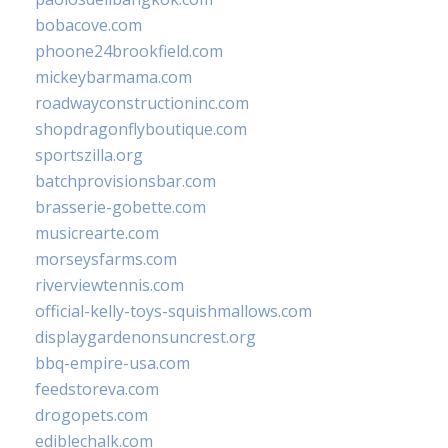
bobacove.com
phoone24brookfield.com
mickeybarmama.com
roadwayconstructioninc.com
shopdragonflyboutique.com
sportszilla.org
batchprovisionsbar.com
brasserie-gobette.com
musicrearte.com
morseysfarms.com
riverviewtennis.com
official-kelly-toys-squishmallows.com
displaygardenonsuncrest.org
bbq-empire-usa.com
feedstoreva.com
drogopets.com
ediblechalk.com