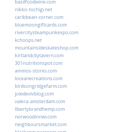
basilfoodwine.com
nikko-tochigi.net
caribbean-corner.com
bluemoongiftcards.com
rivercitysteampunkexpo.com
kchoops.net
mountainsideskateshop.com
kirtlandcitytavern.com
301nutritionspot.com
ammos-stores.com
loceanecreations.com
birdsongridgefarm.com
joiedevivblog.com
valera-amsterdam.com
libertybrandhemp.com
norwoodinnwi.com
neighboursmarket.com
blackanguscareers.com