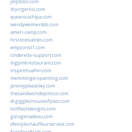
jmpbliss.com
drjorgerico.com
queensushipa.com
wendyweimerdds.com
ameri-camp.com
hrsreceivables.com
empconst1.com
cinderella-support.com
bigpinkrestaurant.com
inspirehuahin.com
memmingerspainting.com
jeremypbeasley.com
thesandwichdepotcos.com
drgiggleshouseofpain.com
hotflashdesigns.com
garagenadeau.com
lifestylechauffeurservice.com
EverNewNails.com