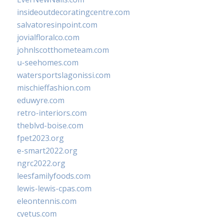
insideoutdecoratingcentre.com
salvatoresinpoint.com
jovialfloralco.com
johnlscotthometeam.com
u-seehomes.com
watersportslagonissi.com
mischieffashion.com
eduwyre.com
retro-interiors.com
theblvd-boise.com
fpet2023.org
e-smart2022.org
ngrc2022.org
leesfamilyfoods.com
lewis-lewis-cpas.com
eleontennis.com
cyetus.com