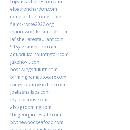
fujiyamacharleston.com
elpatronchardon.com
donglaishun-order.com
fiamc-rome2022.org
mariceworldessentials.com
lafisheriarestaurant.com
915jazzandmore.com
aguadulce-countryfair.com
jakehovis.com
bosswingsduluth.com
birminghamautocare.com
tonyscountrykitchen.com
jbellasnailspa.com
mychaihouse.com
alvisgrooming.com
thegeorginaestate.com
blythewoodseafood.com
paolosdelibangkok.com