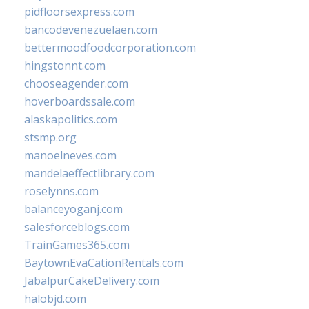
pidfloorsexpress.com
bancodevenezuelaen.com
bettermoodfoodcorporation.com
hingstonnt.com
chooseagender.com
hoverboardssale.com
alaskapolitics.com
stsmp.org
manoelneves.com
mandelaeffectlibrary.com
roselynns.com
balanceyoganj.com
salesforceblogs.com
TrainGames365.com
BaytownEvaCationRentals.com
JabalpurCakeDelivery.com
halobjd.com