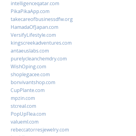
intelligenceqatar.com
PikaPikaApp.com
takecareofbusinessdfw.org
HamadaOfJapan.com
VersifyLifestyle.com
kingscreekadventures.com
antaeuslabs.com
purelycleanchemdry.com
WishOping.com
shoplegacee.com
bonvivantshop.com
CupPlante.com
mpzin.com
stcreal.com
PopUpFlea.com
valueml.com
rebeccatorresjewelry.com