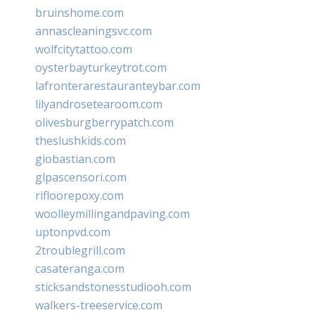
bruinshome.com
annascleaningsvc.com
wolfcitytattoo.com
oysterbayturkeytrot.com
lafronterarestauranteybar.com
lilyandrosetearoom.com
olivesburgberrypatch.com
theslushkids.com
giobastian.com
glpascensori.com
rifloorepoxy.com
woolleymillingandpaving.com
uptonpvd.com
2troublegrill.com
casateranga.com
sticksandstonesstudiooh.com
walkers-treeservice.com