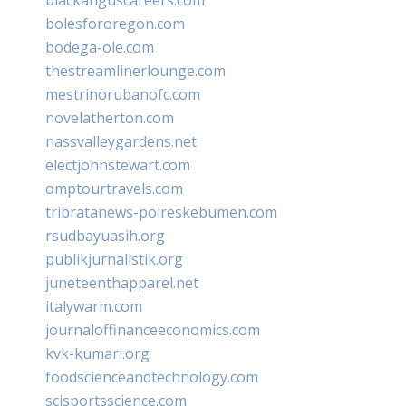
bolesfororegon.com
bodega-ole.com
thestreamlinerlounge.com
mestrinorubanofc.com
novelatherton.com
nassvalleygardens.net
electjohnstewart.com
omptourtravels.com
tribratanews-polreskebumen.com
rsudbayuasih.org
publikjurnalistik.org
juneteenthapparel.net
italywarm.com
journaloffinanceeconomics.com
kvk-kumari.org
foodscienceandtechnology.com
scisportsscience.com