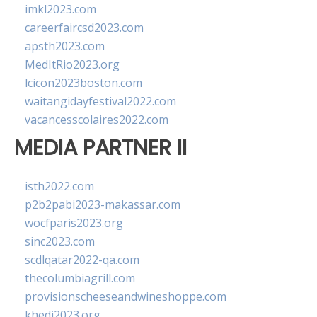
imkl2023.com
careerfaircsd2023.com
apsth2023.com
MedItRio2023.org
lcicon2023boston.com
waitangidayfestival2022.com
vacancesscolaires2022.com
MEDIA PARTNER II
isth2022.com
p2b2pabi2023-makassar.com
wocfparis2023.org
sinc2023.com
scdlqatar2022-qa.com
thecolumbiagrill.com
provisionscheeseandwineshoppe.com
khedi2023.org