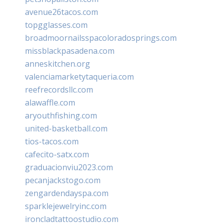
avenue26tacos.com
topgglasses.com
broadmoornailsspacoloradosprings.com
missblackpasadena.com
anneskitchen.org
valenciamarketytaqueria.com
reefrecordsllc.com
alawaffle.com
aryouthfishing.com
united-basketball.com
tios-tacos.com
cafecito-satx.com
graduacionviu2023.com
pecanjackstogo.com
zengardendayspa.com
sparklejewelryinc.com
ironcladtattoostudio.com