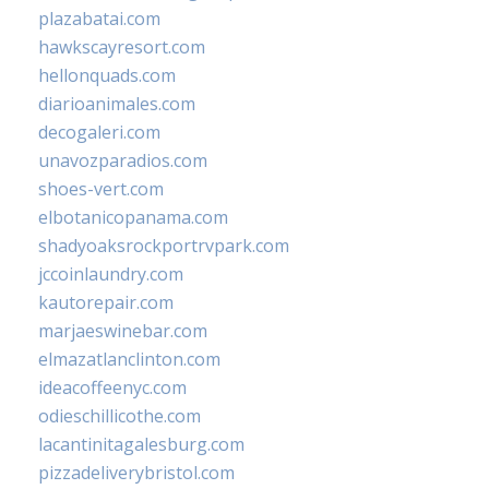
plazabatai.com
hawkscayresort.com
hellonquads.com
diarioanimales.com
decogaleri.com
unavozparadios.com
shoes-vert.com
elbotanicopanama.com
shadyoaksrockportrvpark.com
jccoinlaundry.com
kautorepair.com
marjaeswinebar.com
elmazatlanclinton.com
ideacoffeenyc.com
odieschillicothe.com
lacantinitagalesburg.com
pizzadeliverybristol.com