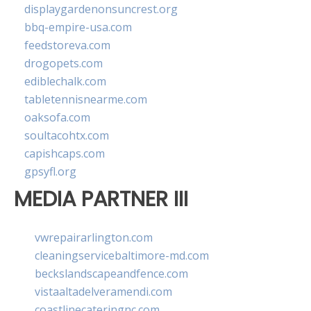
displaygardenonsuncrest.org
bbq-empire-usa.com
feedstoreva.com
drogopets.com
ediblechalk.com
tabletennisnearme.com
oaksofa.com
soultacohtx.com
capishcaps.com
gpsyfl.org
MEDIA PARTNER III
vwrepairarlington.com
cleaningservicebaltimore-md.com
beckslandscapeandfence.com
vistaaltadelveramendi.com
coastlinecateringnc.com