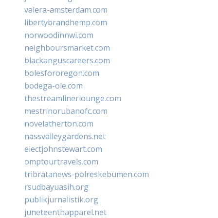
valera-amsterdam.com
libertybrandhemp.com
norwoodinnwi.com
neighboursmarket.com
blackanguscareers.com
bolesfororegon.com
bodega-ole.com
thestreamlinerlounge.com
mestrinorubanofc.com
novelatherton.com
nassvalleygardens.net
electjohnstewart.com
omptourtravels.com
tribratanews-polreskebumen.com
rsudbayuasih.org
publikjurnalistik.org
juneteenthapparel.net