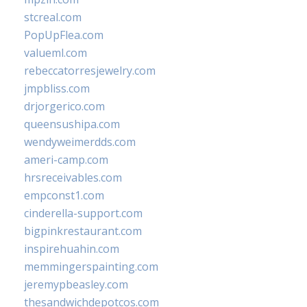
stcreal.com
PopUpFlea.com
valueml.com
rebeccatorresjewelry.com
jmpbliss.com
drjorgerico.com
queensushipa.com
wendyweimerdds.com
ameri-camp.com
hrsreceivables.com
empconst1.com
cinderella-support.com
bigpinkrestaurant.com
inspirehuahin.com
memmingerspainting.com
jeremypbeasley.com
thesandwichdepotcos.com