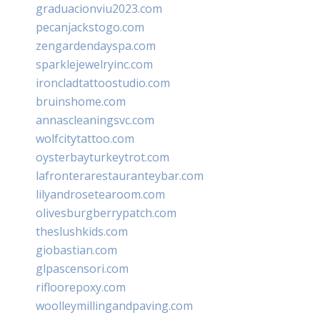
graduacionviu2023.com
pecanjackstogo.com
zengardendayspa.com
sparklejewelryinc.com
ironcladtattoostudio.com
bruinshome.com
annascleaningsvc.com
wolfcitytattoo.com
oysterbayturkeytrot.com
lafronterarestauranteybar.com
lilyandrosetearoom.com
olivesburgberrypatch.com
theslushkids.com
giobastian.com
glpascensori.com
rifloorepoxy.com
woolleymillingandpaving.com