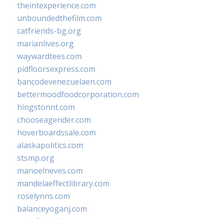
theintexperience.com
unboundedthefilm.com
catfriends-bg.org
marianlives.org
waywardtees.com
pidfloorsexpress.com
bancodevenezuelaen.com
bettermoodfoodcorporation.com
hingstonnt.com
chooseagender.com
hoverboardssale.com
alaskapolitics.com
stsmp.org
manoelneves.com
mandelaeffectlibrary.com
roselynns.com
balanceyoganj.com