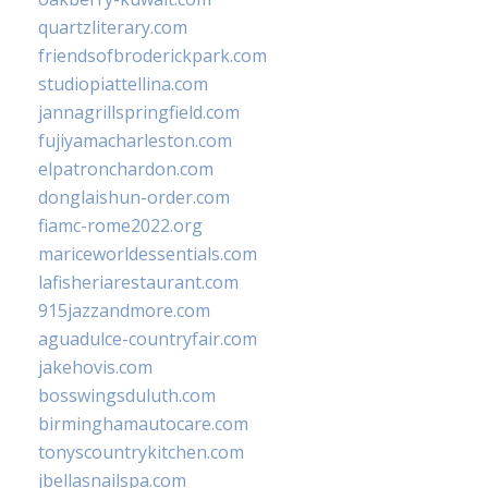
quartzliterary.com
friendsofbroderickpark.com
studiopiattellina.com
jannagrillspringfield.com
fujiyamacharleston.com
elpatronchardon.com
donglaishun-order.com
fiamc-rome2022.org
mariceworldessentials.com
lafisheriarestaurant.com
915jazzandmore.com
aguadulce-countryfair.com
jakehovis.com
bosswingsduluth.com
birminghamautocare.com
tonyscountrykitchen.com
jbellasnailspa.com