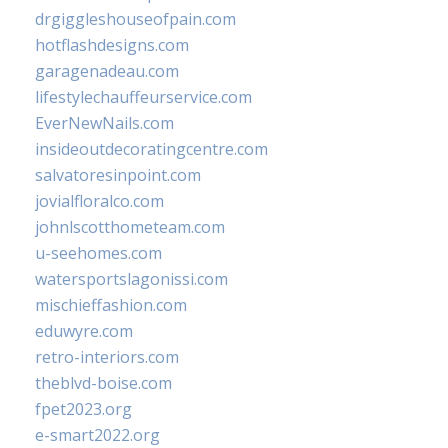
drgiggleshouseofpain.com
hotflashdesigns.com
garagenadeau.com
lifestylechauffeurservice.com
EverNewNails.com
insideoutdecoratingcentre.com
salvatoresinpoint.com
jovialfloralco.com
johnlscotthometeam.com
u-seehomes.com
watersportslagonissi.com
mischieffashion.com
eduwyre.com
retro-interiors.com
theblvd-boise.com
fpet2023.org
e-smart2022.org