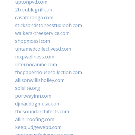
uptonpvd.com
2troublegrill.com
casateranga.com
sticksandstonesstudiooh.com
walkers-treeservice.com
shopmossi.com
untamedcollectivesd.com
mxpwellness.com
infernocanine.com
thepaperhousecollection.com
allisonwillisholley.com
solslite.org
portwayinn.com
djmaddogmusic.com
thesoundarchitects.com
allin1roofing.com
keepjudgewebb.com
anatomyofadventure.com