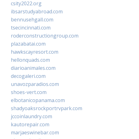
csity2022.org
ibsarstudyabroad.com
bennusehgall.com
tsecincinnati.com
roderconstructiongroup.com
plazabatai.com
hawkscayresort.com
hellonquads.com
diarioanimales.com
decogaleri.com
unavozparadios.com
shoes-vert.com
elbotanicopanama.com
shadyoaksrockportrvpark.com
jccoinlaundry.com
kautorepair.com
marjaeswinebar.com