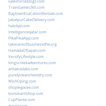
salesforceblogs.com
TrainGames365.com
BaytownEvaCationRentals.com
JabalpurCakeDelivery.com
halobjd.com
intelligenceqatar.com
PikaPikaApp.com
takecareofbusinessdfw.org
HamadaOfJapan.com
VersifyLifestyle.com
kingscreekadventures.com
antaeuslabs.com
purelycleanchemdry.com
WishOping.com
shoplegacee.com
bonvivantshop.com
CupPlante.com
mpzin.com