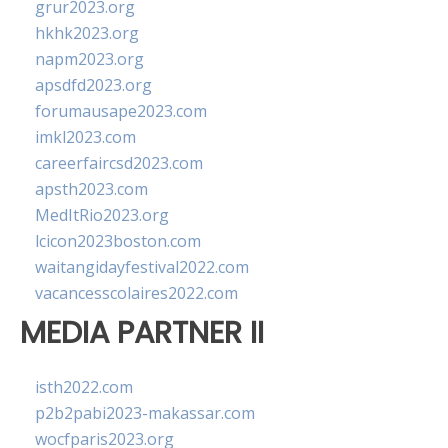
grur2023.org
hkhk2023.org
napm2023.org
apsdfd2023.org
forumausape2023.com
imkl2023.com
careerfaircsd2023.com
apsth2023.com
MedItRio2023.org
lcicon2023boston.com
waitangidayfestival2022.com
vacancesscolaires2022.com
MEDIA PARTNER II
isth2022.com
p2b2pabi2023-makassar.com
wocfparis2023.org