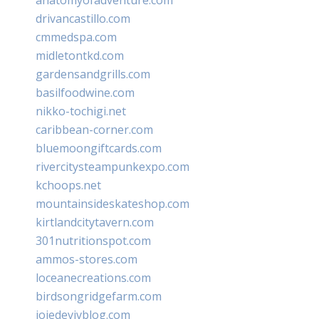
drivancastillo.com
cmmedspa.com
midletontkd.com
gardensandgrills.com
basilfoodwine.com
nikko-tochigi.net
caribbean-corner.com
bluemoongiftcards.com
rivercitysteampunkexpo.com
kchoops.net
mountainsideskateshop.com
kirtlandcitytavern.com
301nutritionspot.com
ammos-stores.com
loceanecreations.com
birdsongridgefarm.com
joiedevivblog.com