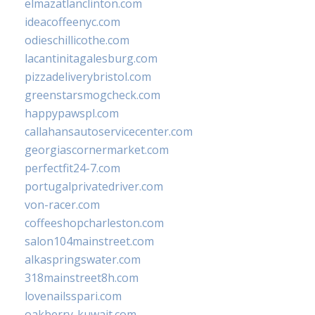
elmazatlanclinton.com
ideacoffeenyc.com
odieschillicothe.com
lacantinitagalesburg.com
pizzadeliverybristol.com
greenstarsmogcheck.com
happypawspl.com
callahansautoservicecenter.com
georgiascornermarket.com
perfectfit24-7.com
portugalprivatedriver.com
von-racer.com
coffeeshopcharleston.com
salon104mainstreet.com
alkaspringswater.com
318mainstreet8h.com
lovenailsspari.com
oakberry-kuwait.com