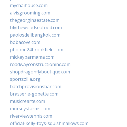
mychaihouse.com
alvisgrooming.com
thegeorginaestate.com
blythewoodseafood.com
paolosdelibangkok.com
bobacove.com
phoone24brookfield.com
mickeybarmama.com
roadwayconstructioninc.com
shopdragonflyboutique.com
sportszilla.org
batchprovisionsbar.com
brasserie-gobette.com
musicrearte.com
morseysfarms.com
riverviewtennis.com
official-kelly-toys-squishmallows.com