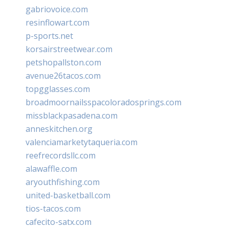
gabriovoice.com
resinflowart.com
p-sports.net
korsairstreetwear.com
petshopallston.com
avenue26tacos.com
topgglasses.com
broadmoornailsspacoloradosprings.com
missblackpasadena.com
anneskitchen.org
valenciamarketytaqueria.com
reefrecordsllc.com
alawaffle.com
aryouthfishing.com
united-basketball.com
tios-tacos.com
cafecito-satx.com