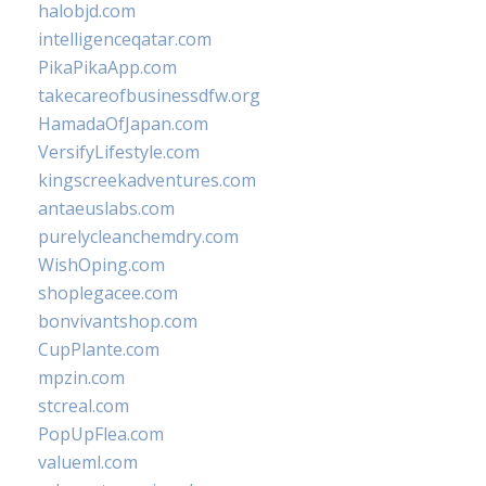
halobjd.com
intelligenceqatar.com
PikaPikaApp.com
takecareofbusinessdfw.org
HamadaOfJapan.com
VersifyLifestyle.com
kingscreekadventures.com
antaeuslabs.com
purelycleanchemdry.com
WishOping.com
shoplegacee.com
bonvivantshop.com
CupPlante.com
mpzin.com
stcreal.com
PopUpFlea.com
valueml.com