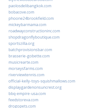
paolosdelibangkok.com
bobacove.com
phoone24brookfield.com
mickeybarmama.com
roadwayconstructioninc.com
shopdragonflyboutique.com
sportszilla.org
batchprovisionsbar.com
brasserie-gobette.com
musicrearte.com
morseysfarms.com
riverviewtennis.com
official-kelly-toys-squishmallows.com
displaygardenonsuncrest.org
bbq-empire-usa.com
feedstoreva.com
drogopets.com