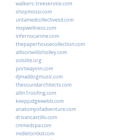
walkers-treeservice.com
shopmossi.com
untamedcollectivesd.com
mxpwellness.com
infernocanine.com
thepaperhousecollection.com
allisonwillisholley.com
solslite.org
portwayinn.com
djmaddogmusic.com
thesoundarchitects.com
allin1roofing.com
keepjudgewebb.com
anatomyofadventure.com
drivancastillo.com
cmmedspa.com
midletontkd.com