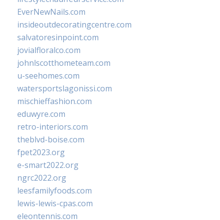
EverNewNails.com
insideoutdecoratingcentre.com
salvatoresinpoint.com
jovialfloralco.com
johnlscotthometeam.com
u-seehomes.com
watersportslagonissi.com
mischieffashion.com
eduwyre.com
retro-interiors.com
theblvd-boise.com
fpet2023.org
e-smart2022.org
ngrc2022.org
leesfamilyfoods.com
lewis-lewis-cpas.com
eleontennis.com