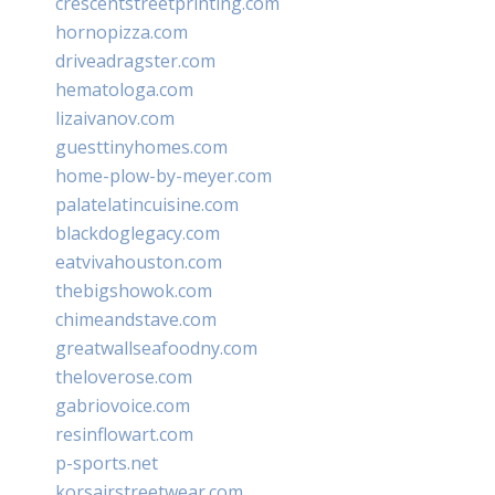
crescentstreetprinting.com
hornopizza.com
driveadragster.com
hematologa.com
lizaivanov.com
guesttinyhomes.com
home-plow-by-meyer.com
palatelatincuisine.com
blackdoglegacy.com
eatvivahouston.com
thebigshowok.com
chimeandstave.com
greatwallseafoodny.com
theloverose.com
gabriovoice.com
resinflowart.com
p-sports.net
korsairstreetwear.com