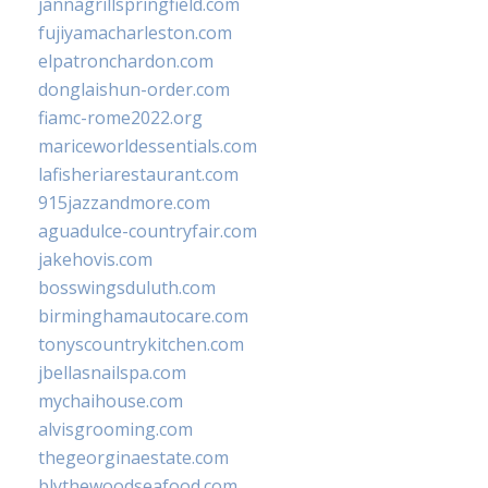
jannagrillspringfield.com
fujiyamacharleston.com
elpatronchardon.com
donglaishun-order.com
fiamc-rome2022.org
mariceworldessentials.com
lafisheriarestaurant.com
915jazzandmore.com
aguadulce-countryfair.com
jakehovis.com
bosswingsduluth.com
birminghamautocare.com
tonyscountrykitchen.com
jbellasnailspa.com
mychaihouse.com
alvisgrooming.com
thegeorginaestate.com
blythewoodseafood.com