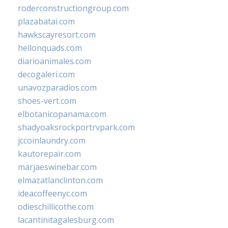
roderconstructiongroup.com
plazabatai.com
hawkscayresort.com
hellonquads.com
diarioanimales.com
decogaleri.com
unavozparadios.com
shoes-vert.com
elbotanicopanama.com
shadyoaksrockportrvpark.com
jccoinlaundry.com
kautorepair.com
marjaeswinebar.com
elmazatlanclinton.com
ideacoffeenyc.com
odieschillicothe.com
lacantinitagalesburg.com