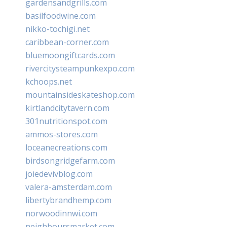
gardensandgrills.com
basilfoodwine.com
nikko-tochigi.net
caribbean-corner.com
bluemoongiftcards.com
rivercitysteampunkexpo.com
kchoops.net
mountainsideskateshop.com
kirtlandcitytavern.com
301nutritionspot.com
ammos-stores.com
loceanecreations.com
birdsongridgefarm.com
joiedevivblog.com
valera-amsterdam.com
libertybrandhemp.com
norwoodinnwi.com
neighboursmarket.com