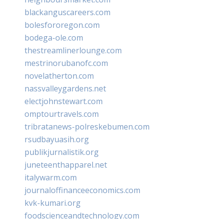
blackanguscareers.com
bolesfororegon.com
bodega-ole.com
thestreamlinerlounge.com
mestrinorubanofc.com
novelatherton.com
nassvalleygardens.net
electjohnstewart.com
omptourtravels.com
tribratanews-polreskebumen.com
rsudbayuasih.org
publikjurnalistik.org
juneteenthapparel.net
italywarm.com
journaloffinanceeconomics.com
kvk-kumari.org
foodscienceandtechnology.com