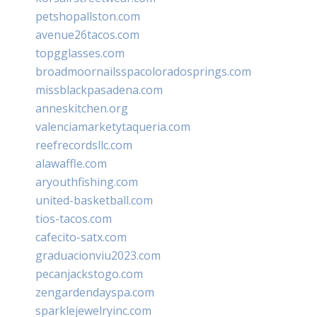
petshopallston.com
avenue26tacos.com
topgglasses.com
broadmoornailsspacoloradosprings.com
missblackpasadena.com
anneskitchen.org
valenciamarketytaqueria.com
reefrecordsllc.com
alawaffle.com
aryouthfishing.com
united-basketball.com
tios-tacos.com
cafecito-satx.com
graduacionviu2023.com
pecanjackstogo.com
zengardendayspa.com
sparklejewelryinc.com