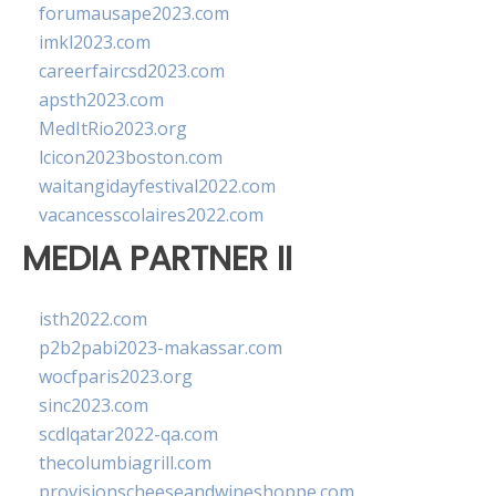
forumausape2023.com
imkl2023.com
careerfaircsd2023.com
apsth2023.com
MedItRio2023.org
lcicon2023boston.com
waitangidayfestival2022.com
vacancesscolaires2022.com
MEDIA PARTNER II
isth2022.com
p2b2pabi2023-makassar.com
wocfparis2023.org
sinc2023.com
scdlqatar2022-qa.com
thecolumbiagrill.com
provisionscheeseandwineshoppe.com