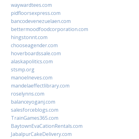
waywardtees.com
pidfloorsexpress.com
bancodevenezuelaen.com
bettermoodfoodcorporation.com
hingstonnt.com
chooseagender.com
hoverboardssale.com
alaskapolitics.com
stsmp.org
manoelneves.com
mandelaeffectlibrary.com
roselynns.com
balanceyoganj.com
salesforceblogs.com
TrainGames365.com
BaytownEvaCationRentals.com
JabalpurCakeDelivery.com