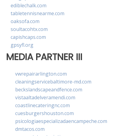
ediblechalk.com
tabletennisnearme.com
oaksofa.com
soultacohtx.com
capishcaps.com
gpsyfl.org
MEDIA PARTNER III
vwrepairarlington.com
cleaningservicebaltimore-md.com
beckslandscapeandfence.com
vistaaltadelveramendi.com
coastlinecateringnc.com
cuesburgershouston.com
psicologiaespecializadaencampeche.com
dmtacos.com