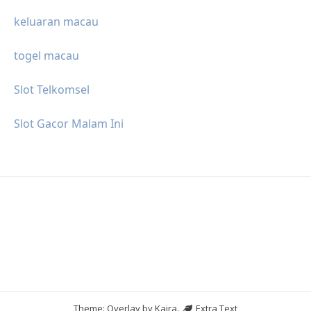
keluaran macau
togel macau
Slot Telkomsel
Slot Gacor Malam Ini
Theme: Overlay by
Kaira
.
Extra Text