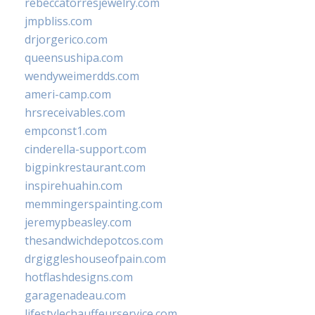
rebeccatorresjewelry.com
jmpbliss.com
drjorgerico.com
queensushipa.com
wendyweimerdds.com
ameri-camp.com
hrsreceivables.com
empconst1.com
cinderella-support.com
bigpinkrestaurant.com
inspirehuahin.com
memmingerspainting.com
jeremypbeasley.com
thesandwichdepotcos.com
drgiggleshouseofpain.com
hotflashdesigns.com
garagenadeau.com
lifestylechauffeurservice.com