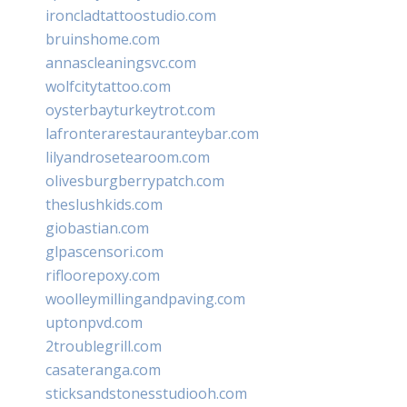
ironcladtattoostudio.com
bruinshome.com
annascleaningsvc.com
wolfcitytattoo.com
oysterbayturkeytrot.com
lafronterarestauranteybar.com
lilyandrosetearoom.com
olivesburgberrypatch.com
theslushkids.com
giobastian.com
glpascensori.com
rifloorepoxy.com
woolleymillingandpaving.com
uptonpvd.com
2troublegrill.com
casateranga.com
sticksandstonesstudiooh.com