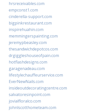
hrsreceivables.com
empconst1.com
cinderella-support.com
bigpinkrestaurant.com
inspirehuahin.com
memmingerspainting.com
jeremypbeasley.com
thesandwichdepotcos.com
drgiggleshouseofpain.com
hotflashdesigns.com
garagenadeau.com
lifestylechauffeurservice.com
EverNewNails.com
insideoutdecoratingcentre.com
salvatoresinpoint.com
jovialfloralco.com
johnlscotthometeam.com