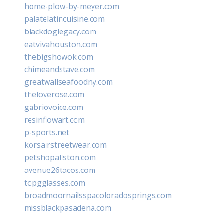
home-plow-by-meyer.com
palatelatincuisine.com
blackdoglegacy.com
eatvivahouston.com
thebigshowok.com
chimeandstave.com
greatwallseafoodny.com
theloverose.com
gabriovoice.com
resinflowart.com
p-sports.net
korsairstreetwear.com
petshopallston.com
avenue26tacos.com
topgglasses.com
broadmoornailsspacoloradosprings.com
missblackpasadena.com