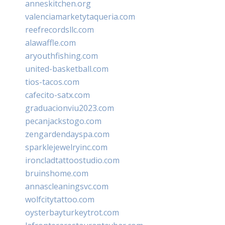
anneskitchen.org
valenciamarketytaqueria.com
reefrecordsllc.com
alawaffle.com
aryouthfishing.com
united-basketball.com
tios-tacos.com
cafecito-satx.com
graduacionviu2023.com
pecanjackstogo.com
zengardendayspa.com
sparklejewelryinc.com
ironcladtattoostudio.com
bruinshome.com
annascleaningsvc.com
wolfcitytattoo.com
oysterbayturkeytrot.com