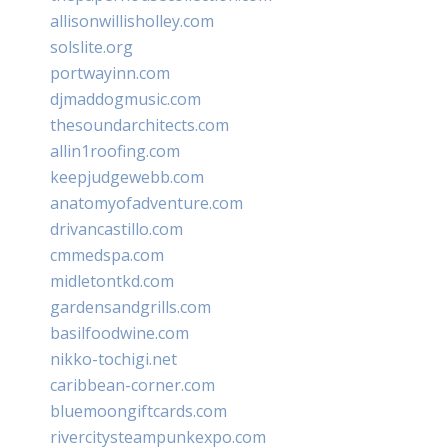
allisonwillisholley.com
solslite.org
portwayinn.com
djmaddogmusic.com
thesoundarchitects.com
allin1roofing.com
keepjudgewebb.com
anatomyofadventure.com
drivancastillo.com
cmmedspa.com
midletontkd.com
gardensandgrills.com
basilfoodwine.com
nikko-tochigi.net
caribbean-corner.com
bluemoongiftcards.com
rivercitysteampunkexpo.com