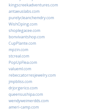
kingscreekadventures.com
antaeuslabs.com
purelycleanchemdry.com
WishOping.com
shoplegacee.com
bonvivantshop.com
CupPlante.com
mpzin.com
stcreal.com
PopUpFlea.com
valueml.com
rebeccatorresjewelry.com
jmpbliss.com
drjorgerico.com
queensushipa.com
wendyweimerdds.com
ameri-camp.com