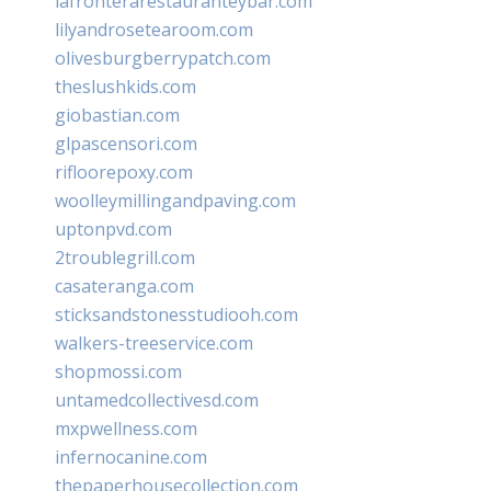
lafronterarestauranteybar.com
lilyandrosetearoom.com
olivesburgberrypatch.com
theslushkids.com
giobastian.com
glpascensori.com
rifloorepoxy.com
woolleymillingandpaving.com
uptonpvd.com
2troublegrill.com
casateranga.com
sticksandstonesstudiooh.com
walkers-treeservice.com
shopmossi.com
untamedcollectivesd.com
mxpwellness.com
infernocanine.com
thepaperhousecollection.com