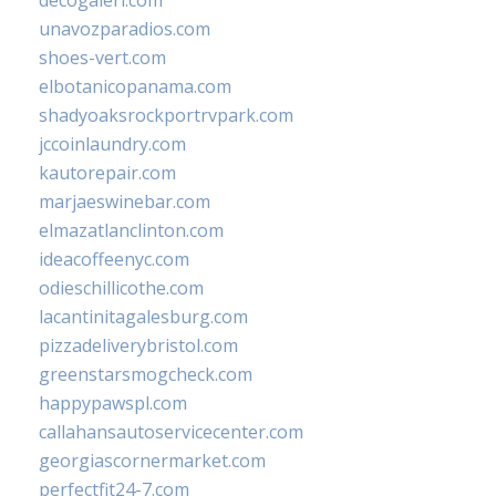
decogaleri.com
unavozparadios.com
shoes-vert.com
elbotanicopanama.com
shadyoaksrockportrvpark.com
jccoinlaundry.com
kautorepair.com
marjaeswinebar.com
elmazatlanclinton.com
ideacoffeenyc.com
odieschillicothe.com
lacantinitagalesburg.com
pizzadeliverybristol.com
greenstarsmogcheck.com
happypawspl.com
callahansautoservicecenter.com
georgiascornermarket.com
perfectfit24-7.com