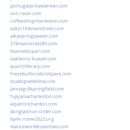
portugalprivatedriver.com
von-racer.com
coffeeshopcharleston.com
salon104mainstreet.com
alkaspringswater.com
318mainstreet8h.com
lovenailsspari.com
oakberry-kuwait.com
quartzliterary.com
friendsofbroderickpark.com
studiopiattellina.com
jannagrillspringfield.com
fujiyamacharleston.com
elpatronchardon.com
donglaishun-order.com
fiamc-rome2022.org
mariceworldessentials.com