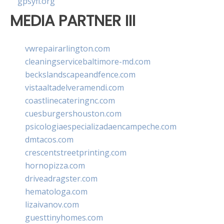
gpsyfl.org
MEDIA PARTNER III
vwrepairarlington.com
cleaningservicebaltimore-md.com
beckslandscapeandfence.com
vistaaltadelveramendi.com
coastlinecateringnc.com
cuesburgershouston.com
psicologiaespecializadaencampeche.com
dmtacos.com
crescentstreetprinting.com
hornopizza.com
driveadragster.com
hematologa.com
lizaivanov.com
guesttinyhomes.com