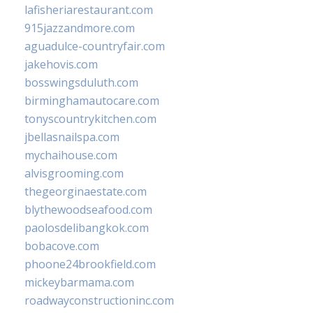
lafisheriarestaurant.com
915jazzandmore.com
aguadulce-countryfair.com
jakehovis.com
bosswingsduluth.com
birminghamautocare.com
tonyscountrykitchen.com
jbellasnailspa.com
mychaihouse.com
alvisgrooming.com
thegeorginaestate.com
blythewoodseafood.com
paolosdelibangkok.com
bobacove.com
phoone24brookfield.com
mickeybarmama.com
roadwayconstructioninc.com