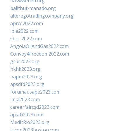
naswwebed.org
balithut-manado.org
alteregotradingcompany.org
aprce2022.com
ibie2022.com
sbcc-2022.com
AngolaOilAndGas2022.com
Convoy4Freedom2022.com
grur2023.org
hkhk2023.org
napm2023.org
apsdfd2023.org
forumausape2023.com
imkl2023.com
careerfaircsd2023.com
apsth2023.com
MedItRio2023.org
lcicon2023boston.com