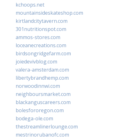
kchoops.net
mountainsideskateshop.com
kirtlandcitytavern.com
301nutritionspot.com
ammos-stores.com
loceanecreations.com
birdsongridgefarm.com
joiedevivblog.com
valera-amsterdam.com
libertybrandhemp.com
norwoodinnwi.com
neighboursmarket.com
blackanguscareers.com
bolesfororegon.com
bodega-ole.com
thestreamlinerlounge.com
mestrinorubanofc.com