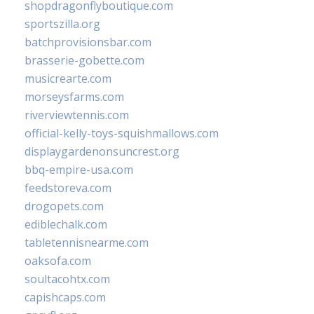
shopdragonflyboutique.com
sportszilla.org
batchprovisionsbar.com
brasserie-gobette.com
musicrearte.com
morseysfarms.com
riverviewtennis.com
official-kelly-toys-squishmallows.com
displaygardenonsuncrest.org
bbq-empire-usa.com
feedstoreva.com
drogopets.com
ediblechalk.com
tabletennisnearme.com
oaksofa.com
soultacohtx.com
capishcaps.com