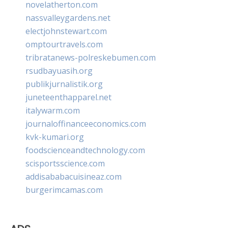
novelatherton.com
nassvalleygardens.net
electjohnstewart.com
omptourtravels.com
tribratanews-polreskebumen.com
rsudbayuasih.org
publikjurnalistik.org
juneteenthapparel.net
italywarm.com
journaloffinanceeconomics.com
kvk-kumari.org
foodscienceandtechnology.com
scisportsscience.com
addisababacuisineaz.com
burgerimcamas.com