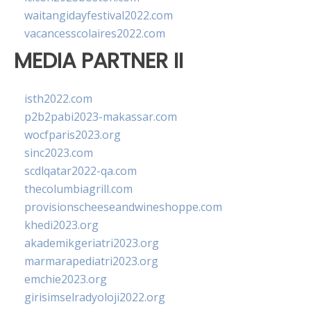
waitangidayfestival2022.com
vacancesscolaires2022.com
MEDIA PARTNER II
isth2022.com
p2b2pabi2023-makassar.com
wocfparis2023.org
sinc2023.com
scdlqatar2022-qa.com
thecolumbiagrill.com
provisionscheeseandwineshoppe.com
khedi2023.org
akademikgeriatri2023.org
marmarapediatri2023.org
emchie2023.org
girisimselradyoloji2022.org