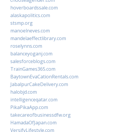
chooseagender.com
hoverboardssale.com
alaskapolitics.com
stsmp.org
manoelneves.com
mandelaeffectlibrary.com
roselynns.com
balanceyoganj.com
salesforceblogs.com
TrainGames365.com
BaytownEvaCationRentals.com
JabalpurCakeDelivery.com
halobjd.com
intelligenceqatar.com
PikaPikaApp.com
takecareofbusinessdfw.org
HamadaOfJapan.com
VersifyLifestyle.com