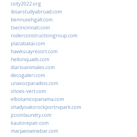
csity2022.org
ibsarstudyabroad.com
bennusehgall.com
tsecincinnati.com
roderconstructiongroup.com
plazabatai.com
hawkscayresort.com
hellonquads.com
diarioanimales.com
decogaleri.com
unavozparadios.com
shoes-vert.com
elbotanicopanama.com
shadyoaksrockportrvpark.com
jccoinlaundry.com
kautorepair.com
marjaeswinebar.com