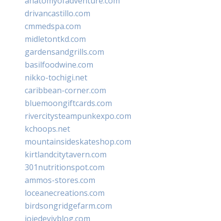
anatomyofadventure.com
drivancastillo.com
cmmedspa.com
midletontkd.com
gardensandgrills.com
basilfoodwine.com
nikko-tochigi.net
caribbean-corner.com
bluemoongiftcards.com
rivercitysteampunkexpo.com
kchoops.net
mountainsideskateshop.com
kirtlandcitytavern.com
301nutritionspot.com
ammos-stores.com
loceanecreations.com
birdsongridgefarm.com
joiedevivblog.com