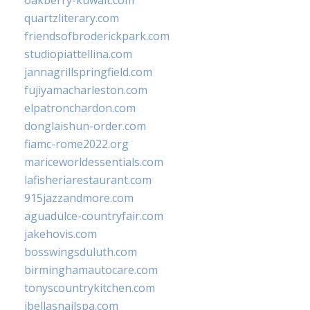
oakberry-kuwait.com
quartzliterary.com
friendsofbroderickpark.com
studiopiattellina.com
jannagrillspringfield.com
fujiyamacharleston.com
elpatronchardon.com
donglaishun-order.com
fiamc-rome2022.org
mariceworldessentials.com
lafisheriarestaurant.com
915jazzandmore.com
aguadulce-countryfair.com
jakehovis.com
bosswingsduluth.com
birminghamautocare.com
tonyscountrykitchen.com
jbellasnailspa.com