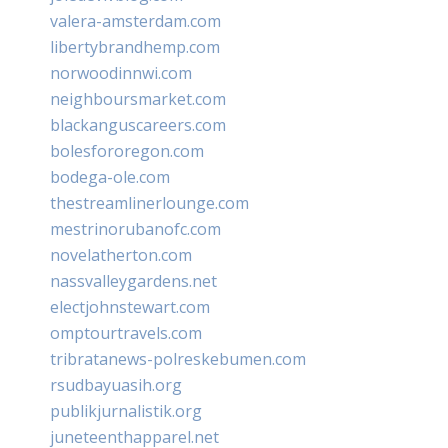
valera-amsterdam.com
libertybrandhemp.com
norwoodinnwi.com
neighboursmarket.com
blackanguscareers.com
bolesfororegon.com
bodega-ole.com
thestreamlinerlounge.com
mestrinorubanofc.com
novelatherton.com
nassvalleygardens.net
electjohnstewart.com
omptourtravels.com
tribratanews-polreskebumen.com
rsudbayuasih.org
publikjurnalistik.org
juneteenthapparel.net