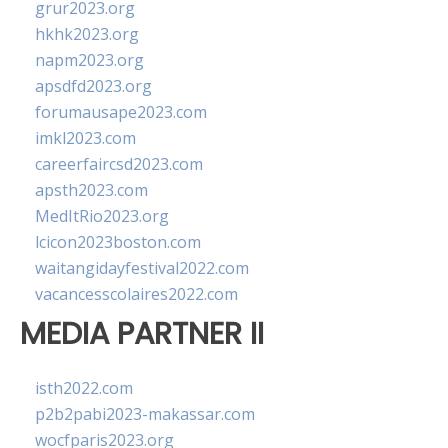
grur2023.org
hkhk2023.org
napm2023.org
apsdfd2023.org
forumausape2023.com
imkl2023.com
careerfaircsd2023.com
apsth2023.com
MedItRio2023.org
lcicon2023boston.com
waitangidayfestival2022.com
vacancesscolaires2022.com
MEDIA PARTNER II
isth2022.com
p2b2pabi2023-makassar.com
wocfparis2023.org