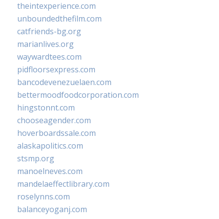
theintexperience.com
unboundedthefilm.com
catfriends-bg.org
marianlives.org
waywardtees.com
pidfloorsexpress.com
bancodevenezuelaen.com
bettermoodfoodcorporation.com
hingstonnt.com
chooseagender.com
hoverboardssale.com
alaskapolitics.com
stsmp.org
manoelneves.com
mandelaeffectlibrary.com
roselynns.com
balanceyoganj.com