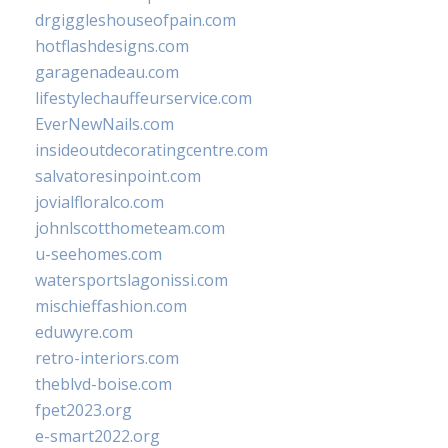
drgiggleshouseofpain.com
hotflashdesigns.com
garagenadeau.com
lifestylechauffeurservice.com
EverNewNails.com
insideoutdecoratingcentre.com
salvatoresinpoint.com
jovialfloralco.com
johnlscotthometeam.com
u-seehomes.com
watersportslagonissi.com
mischieffashion.com
eduwyre.com
retro-interiors.com
theblvd-boise.com
fpet2023.org
e-smart2022.org