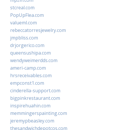
mpzin.com
stcreal.com
PopUpFlea.com
valueml.com
rebeccatorresjewelry.com
jmpbliss.com
drjorgerico.com
queensushipa.com
wendyweimerdds.com
ameri-camp.com
hrsreceivables.com
empconst1.com
cinderella-support.com
bigpinkrestaurant.com
inspirehuahin.com
memmingerspainting.com
jeremypbeasley.com
thesandwichdepotcos.com