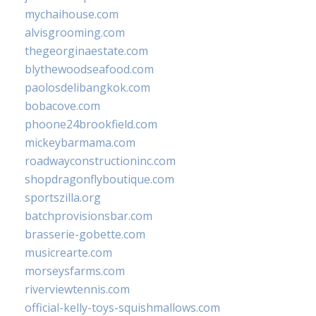
mychaihouse.com
alvisgrooming.com
thegeorginaestate.com
blythewoodseafood.com
paolosdelibangkok.com
bobacove.com
phoone24brookfield.com
mickeybarmama.com
roadwayconstructioninc.com
shopdragonflyboutique.com
sportszilla.org
batchprovisionsbar.com
brasserie-gobette.com
musicrearte.com
morseysfarms.com
riverviewtennis.com
official-kelly-toys-squishmallows.com