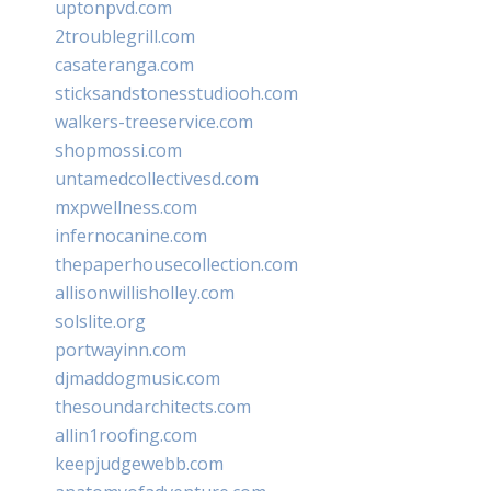
uptonpvd.com
2troublegrill.com
casateranga.com
sticksandstonesstudiooh.com
walkers-treeservice.com
shopmossi.com
untamedcollectivesd.com
mxpwellness.com
infernocanine.com
thepaperhousecollection.com
allisonwillisholley.com
solslite.org
portwayinn.com
djmaddogmusic.com
thesoundarchitects.com
allin1roofing.com
keepjudgewebb.com