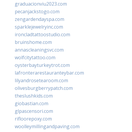
graduacionviu2023.com
pecanjackstogo.com
zengardendayspa.com
sparklejewelryinc.com
ironcladtattoostudio.com
bruinshome.com
annascleaningsvc.com
wolfcitytattoo.com
oysterbayturkeytrot.com
lafronterarestauranteybar.com
lilyandrosetearoom.com
olivesburgberrypatch.com
theslushkids.com
giobastian.com
glpascensori.com
rifloorepoxy.com
woolleymillingandpaving.com