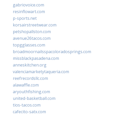
gabriovoice.com
resinflowart.com
p-sports.net
korsairstreetwear.com
petshopallston.com
avenue26tacos.com
topgglasses.com
broadmoornailsspacoloradosprings.com
missblackpasadena.com
anneskitchen.org
valenciamarketytaqueria.com
reefrecordsllc.com
alawaffle.com
aryouthfishing.com
united-basketball.com
tios-tacos.com
cafecito-satx.com