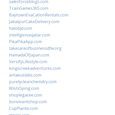
salesforceblogs.com
TrainGames365.com
BaytownEvaCationRentals.com
JabalpurCakeDelivery.com
halobjd.com
intelligenceqatar.com
PikaPikaApp.com
takecareofbusinessdfw.org
HamadaOfJapan.com
VersifyLifestyle.com
kingscreekadventures.com
antaeuslabs.com
purelycleanchemdry.com
WishOping.com
shoplegacee.com
bonvivantshop.com
CupPlante.com