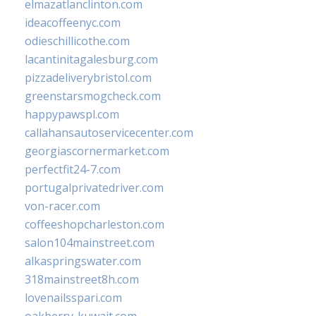
elmazatlanclinton.com
ideacoffeenyc.com
odieschillicothe.com
lacantinitagalesburg.com
pizzadeliverybristol.com
greenstarsmogcheck.com
happypawspl.com
callahansautoservicecenter.com
georgiascornermarket.com
perfectfit24-7.com
portugalprivatedriver.com
von-racer.com
coffeeshopcharleston.com
salon104mainstreet.com
alkaspringswater.com
318mainstreet8h.com
lovenailsspari.com