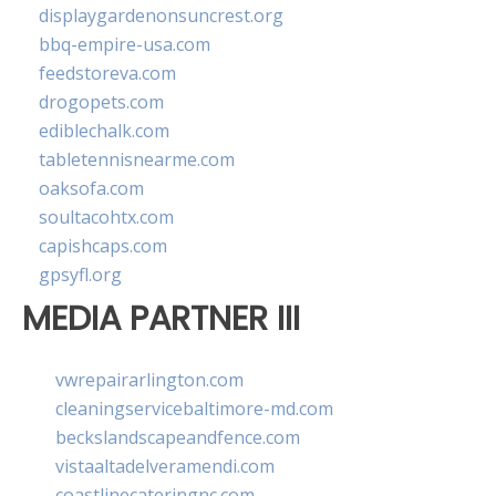
displaygardenonsuncrest.org
bbq-empire-usa.com
feedstoreva.com
drogopets.com
ediblechalk.com
tabletennisnearme.com
oaksofa.com
soultacohtx.com
capishcaps.com
gpsyfl.org
MEDIA PARTNER III
vwrepairarlington.com
cleaningservicebaltimore-md.com
beckslandscapeandfence.com
vistaaltadelveramendi.com
coastlinecateringnc.com