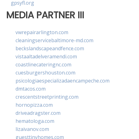
gpsyfl.org
MEDIA PARTNER III
vwrepairarlington.com
cleaningservicebaltimore-md.com
beckslandscapeandfence.com
vistaaltadelveramendi.com
coastlinecateringnc.com
cuesburgershouston.com
psicologiaespecializadaencampeche.com
dmtacos.com
crescentstreetprinting.com
hornopizza.com
driveadragster.com
hematologa.com
lizaivanov.com
guesttinyhomes.com