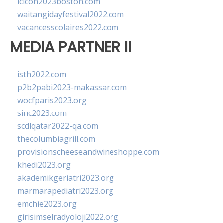
lcicon2023boston.com
waitangidayfestival2022.com
vacancesscolaires2022.com
MEDIA PARTNER II
isth2022.com
p2b2pabi2023-makassar.com
wocfparis2023.org
sinc2023.com
scdlqatar2022-qa.com
thecolumbiagrill.com
provisionscheeseandwineshoppe.com
khedi2023.org
akademikgeriatri2023.org
marmarapediatri2023.org
emchie2023.org
girisimselradyoloji2022.org