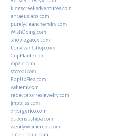
VersifyLifestyle.com
kingscreekadventures.com
antaeuslabs.com
purelycleanchemdry.com
WishOping.com
shoplegacee.com
bonvivantshop.com
CupPlante.com
mpzin.com
stcreal.com
PopUpFlea.com
valueml.com
rebeccatorresjewelry.com
jmpbliss.com
drjorgerico.com
queensushipa.com
wendyweimerdds.com
ameri-camp.com