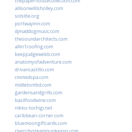
thepaperhousecollection.com
allisonwillisholley.com
solslite.org
portwayinn.com
djmaddogmusic.com
thesoundarchitects.com
allin1roofing.com
keepjudgewebb.com
anatomyofadventure.com
drivancastillo.com
cmmedspa.com
midletontkd.com
gardensandgrills.com
basilfoodwine.com
nikko-tochigi.net
caribbean-corner.com
bluemoongiftcards.com
rivercitysteampunkexpo.com