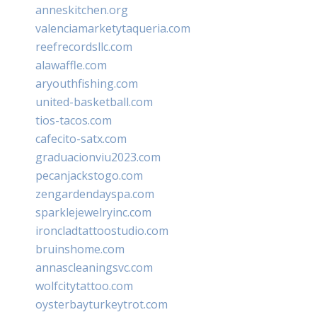
anneskitchen.org
valenciamarketytaqueria.com
reefrecordsllc.com
alawaffle.com
aryouthfishing.com
united-basketball.com
tios-tacos.com
cafecito-satx.com
graduacionviu2023.com
pecanjackstogo.com
zengardendayspa.com
sparklejewelryinc.com
ironcladtattoostudio.com
bruinshome.com
annascleaningsvc.com
wolfcitytattoo.com
oysterbayturkeytrot.com