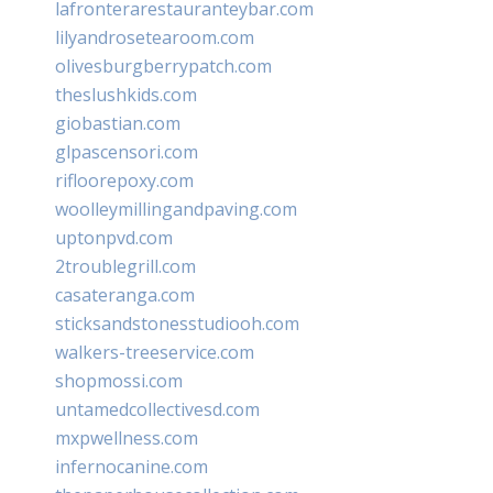
lafronterarestauranteybar.com
lilyandrosetearoom.com
olivesburgberrypatch.com
theslushkids.com
giobastian.com
glpascensori.com
rifloorepoxy.com
woolleymillingandpaving.com
uptonpvd.com
2troublegrill.com
casateranga.com
sticksandstonesstudiooh.com
walkers-treeservice.com
shopmossi.com
untamedcollectivesd.com
mxpwellness.com
infernocanine.com