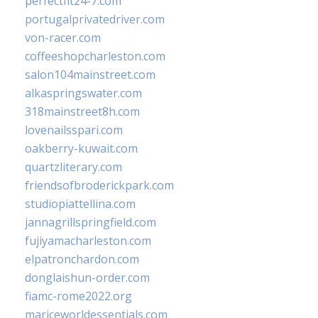
perfectfit24-7.com
portugalprivatedriver.com
von-racer.com
coffeeshopcharleston.com
salon104mainstreet.com
alkaspringswater.com
318mainstreet8h.com
lovenailsspari.com
oakberry-kuwait.com
quartzliterary.com
friendsofbroderickpark.com
studiopiattellina.com
jannagrillspringfield.com
fujiyamacharleston.com
elpatronchardon.com
donglaishun-order.com
fiamc-rome2022.org
mariceworldessentials.com