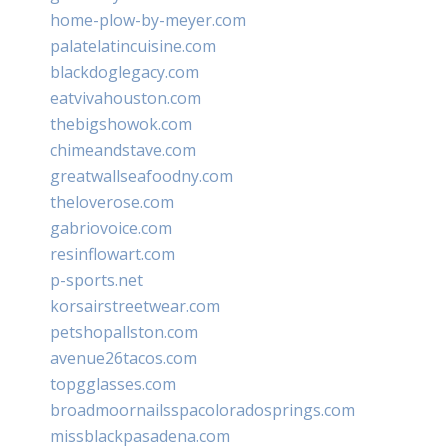
home-plow-by-meyer.com
palatelatincuisine.com
blackdoglegacy.com
eatvivahouston.com
thebigshowok.com
chimeandstave.com
greatwallseafoodny.com
theloverose.com
gabriovoice.com
resinflowart.com
p-sports.net
korsairstreetwear.com
petshopallston.com
avenue26tacos.com
topgglasses.com
broadmoornailsspacoloradosprings.com
missblackpasadena.com