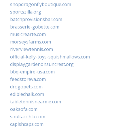
shopdragonflyboutique.com
sportszilla.org
batchprovisionsbar.com
brasserie-gobette.com
musicrearte.com
morseysfarms.com
riverviewtennis.com
official-kelly-toys-squishmallows.com
displaygardenonsuncrest.org
bbq-empire-usa.com
feedstoreva.com
drogopets.com
ediblechalk.com
tabletennisnearme.com
oaksofa.com
soultacohtx.com
capishcaps.com