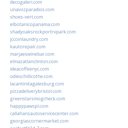
decogaleri.com
unavozparadios.com
shoes-vert.com
elbotanicopanama.com
shadyoaksrockportrvpark.com
jccoinlaundry.com
kautorepair.com
marjaeswinebar.com
elmazatlanclinton.com
ideacoffeenyc.com
odieschillicothe.com
lacantinitagalesburg.com
pizzadeliverybristol.com
greenstarsmogcheck.com
happypawspl.com
callahansautoservicecenter.com
georgiascornermarket.com