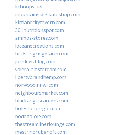
kchoops.net
mountainsideskateshop.com
kirtlandcitytavern.com
301nutritionspot.com
ammos-stores.com
loceanecreations.com
birdsongridgefarm.com
joiedevivblog.com
valera-amsterdam.com
libertybrandhemp.com
norwoodinnwi.com
neighboursmarket.com
blackanguscareers.com
bolesfororegon.com
bodega-ole.com
thestreamlinerlounge.com
mestrinorubanofc.com