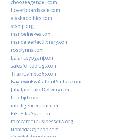
chooseagender.com
hoverboardssale.com
alaskapolitics.com
stsmp.org
manoelneves.com
mandelaeffectlibrary.com
roselynns.com
balanceyoganj.com
salesforceblogs.com
TrainGames365.com
BaytownEvaCationRentals.com
JabalpurCakeDelivery.com
halobjd.com
intelligenceqatar.com
PikaPikaApp.com
takecareofbusinessdfw.org
HamadaOfJapan.com