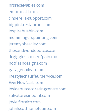
hrsreceivables.com
empconst1.com
cinderella-support.com
bigpinkrestaurant.com
inspirehuahin.com
memmingerspainting.com
jeremypbeasley.com
thesandwichdepotcos.com
drgiggleshouseofpain.com
hotflashdesigns.com
garagenadeau.com
lifestylechauffeurservice.com
EverNewNails.com
insideoutdecoratingcentre.com
salvatoresinpoint.com
jovialfloralco.com
johnlscotthometeam.com