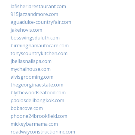
lafisheriarestaurant.com
915jazzandmore.com
aguadulce-countryfair.com
jakehovis.com
bosswingsduluth.com
birminghamautocare.com
tonyscountrykitchen.com
jbellasnailspa.com
mychaihouse.com
alvisgrooming.com
thegeorginaestate.com
blythewoodseafood.com
paolosdelibangkok.com
bobacove.com
phoone24brookfield.com
mickeybarmama.com
roadwayconstructioninc.com