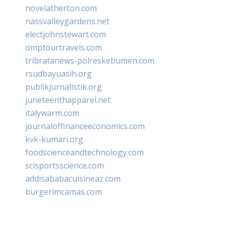
novelatherton.com
nassvalleygardens.net
electjohnstewart.com
omptourtravels.com
tribratanews-polreskebumen.com
rsudbayuasih.org
publikjurnalistik.org
juneteenthapparel.net
italywarm.com
journaloffinanceeconomics.com
kvk-kumari.org
foodscienceandtechnology.com
scisportsscience.com
addisababacuisineaz.com
burgerimcamas.com