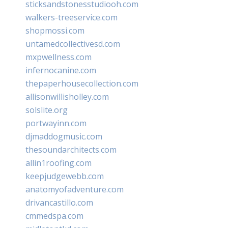
sticksandstonesstudiooh.com
walkers-treeservice.com
shopmossi.com
untamedcollectivesd.com
mxpwellness.com
infernocanine.com
thepaperhousecollection.com
allisonwillisholley.com
solslite.org
portwayinn.com
djmaddogmusic.com
thesoundarchitects.com
allin1roofing.com
keepjudgewebb.com
anatomyofadventure.com
drivancastillo.com
cmmedspa.com