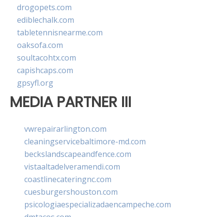
drogopets.com
ediblechalk.com
tabletennisnearme.com
oaksofa.com
soultacohtx.com
capishcaps.com
gpsyfl.org
MEDIA PARTNER III
vwrepairarlington.com
cleaningservicebaltimore-md.com
beckslandscapeandfence.com
vistaaltadelveramendi.com
coastlinecateringnc.com
cuesburgershouston.com
psicologiaespecializadaencampeche.com
dmtacos.com