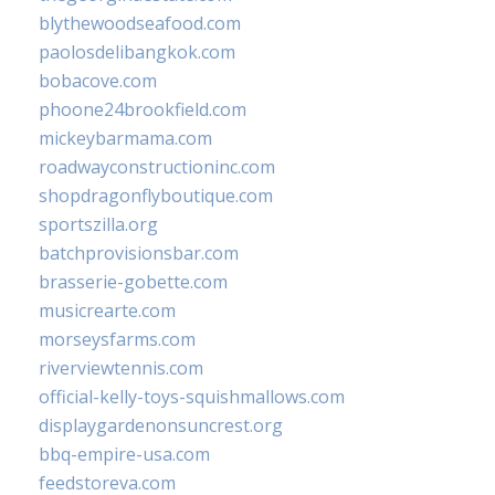
blythewoodseafood.com
paolosdelibangkok.com
bobacove.com
phoone24brookfield.com
mickeybarmama.com
roadwayconstructioninc.com
shopdragonflyboutique.com
sportszilla.org
batchprovisionsbar.com
brasserie-gobette.com
musicrearte.com
morseysfarms.com
riverviewtennis.com
official-kelly-toys-squishmallows.com
displaygardenonsuncrest.org
bbq-empire-usa.com
feedstoreva.com