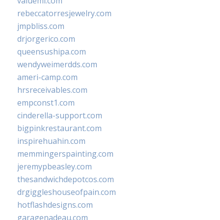
valueml.com
rebeccatorresjewelry.com
jmpbliss.com
drjorgerico.com
queensushipa.com
wendyweimerdds.com
ameri-camp.com
hrsreceivables.com
empconst1.com
cinderella-support.com
bigpinkrestaurant.com
inspirehuahin.com
memmingerspainting.com
jeremypbeasley.com
thesandwichdepotcos.com
drgiggleshouseofpain.com
hotflashdesigns.com
garagenadeau.com