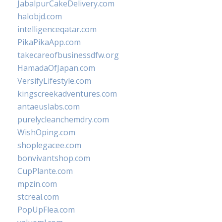
JabalpurCakeDelivery.com
halobjd.com
intelligenceqatar.com
PikaPikaApp.com
takecareofbusinessdfw.org
HamadaOfJapan.com
VersifyLifestyle.com
kingscreekadventures.com
antaeuslabs.com
purelycleanchemdry.com
WishOping.com
shoplegacee.com
bonvivantshop.com
CupPlante.com
mpzin.com
stcreal.com
PopUpFlea.com