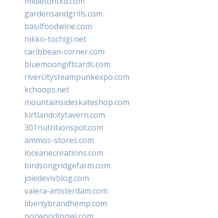
midletontkd.com
gardensandgrills.com
basilfoodwine.com
nikko-tochigi.net
caribbean-corner.com
bluemoongiftcards.com
rivercitysteampunkexpo.com
kchoops.net
mountainsideskateshop.com
kirtlandcitytavern.com
301nutritionspot.com
ammos-stores.com
loceanecreations.com
birdsongridgefarm.com
joiedevivblog.com
valera-amsterdam.com
libertybrandhemp.com
norwoodinnwi.com