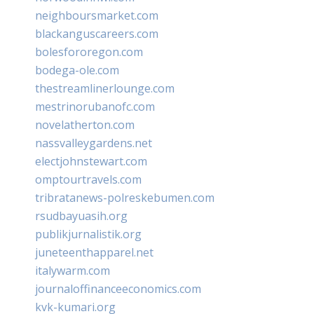
neighboursmarket.com
blackanguscareers.com
bolesfororegon.com
bodega-ole.com
thestreamlinerlounge.com
mestrinorubanofc.com
novelatherton.com
nassvalleygardens.net
electjohnstewart.com
omptourtravels.com
tribratanews-polreskebumen.com
rsudbayuasih.org
publikjurnalistik.org
juneteenthapparel.net
italywarm.com
journaloffinanceeconomics.com
kvk-kumari.org