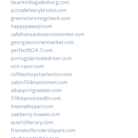
lacantinitagalesburg.com
pizzadeliverybristol.com
greenstarsmogcheck.com
happypawspl.com
callahansautoservicecenter.com
georgiascornermarket.com
perfectfit24-7.com
portugalprivatedriver.com
von-racer.com
coffeeshopcharleston.com
salon104mainstreet.com
alkaspringswater.com
318mainstreet8h.com
lovenailsspari.com
oakberry-kuwait.com
quartzliterary.com
friendsofbroderickpark.com