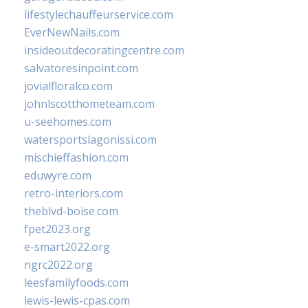
lifestylechauffeurservice.com
EverNewNails.com
insideoutdecoratingcentre.com
salvatoresinpoint.com
jovialfloralco.com
johnlscotthometeam.com
u-seehomes.com
watersportslagonissi.com
mischieffashion.com
eduwyre.com
retro-interiors.com
theblvd-boise.com
fpet2023.org
e-smart2022.org
ngrc2022.org
leesfamilyfoods.com
lewis-lewis-cpas.com