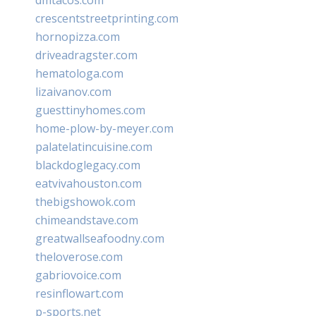
crescentstreetprinting.com
hornopizza.com
driveadragster.com
hematologa.com
lizaivanov.com
guesttinyhomes.com
home-plow-by-meyer.com
palatelatincuisine.com
blackdoglegacy.com
eatvivahouston.com
thebigshowok.com
chimeandstave.com
greatwallseafoodny.com
theloverose.com
gabriovoice.com
resinflowart.com
p-sports.net