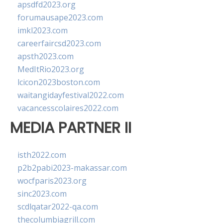
apsdfd2023.org
forumausape2023.com
imkl2023.com
careerfaircsd2023.com
apsth2023.com
MedItRio2023.org
lcicon2023boston.com
waitangidayfestival2022.com
vacancesscolaires2022.com
MEDIA PARTNER II
isth2022.com
p2b2pabi2023-makassar.com
wocfparis2023.org
sinc2023.com
scdlqatar2022-qa.com
thecolumbiagrill.com