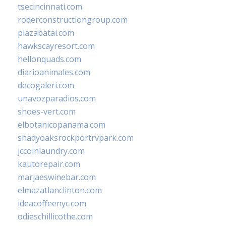
tsecincinnati.com
roderconstructiongroup.com
plazabatai.com
hawkscayresort.com
hellonquads.com
diarioanimales.com
decogaleri.com
unavozparadios.com
shoes-vert.com
elbotanicopanama.com
shadyoaksrockportrvpark.com
jccoinlaundry.com
kautorepair.com
marjaeswinebar.com
elmazatlanclinton.com
ideacoffeenyc.com
odieschillicothe.com