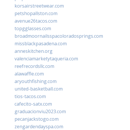
korsairstreetwear.com
petshopallston.com
avenue26tacos.com
topgglasses.com
broadmoornailsspacoloradosprings.com
missblackpasadena.com
anneskitchen.org
valenciamarketytaqueria.com
reefrecordsllc.com
alawaffle.com
aryouthfishing.com
united-basketball.com
tios-tacos.com
cafecito-satx.com
graduacionviu2023.com
pecanjackstogo.com
zengardendayspa.com