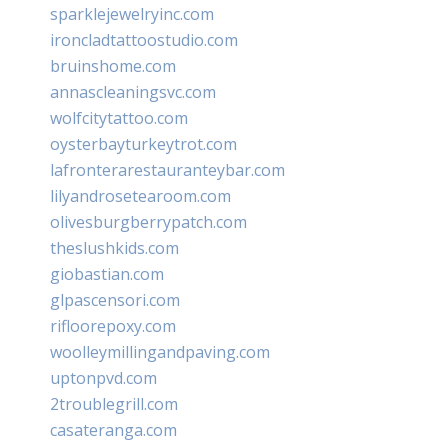
sparklejewelryinc.com
ironcladtattoostudio.com
bruinshome.com
annascleaningsvc.com
wolfcitytattoo.com
oysterbayturkeytrot.com
lafronterarestauranteybar.com
lilyandrosetearoom.com
olivesburgberrypatch.com
theslushkids.com
giobastian.com
glpascensori.com
rifloorepoxy.com
woolleymillingandpaving.com
uptonpvd.com
2troublegrill.com
casateranga.com