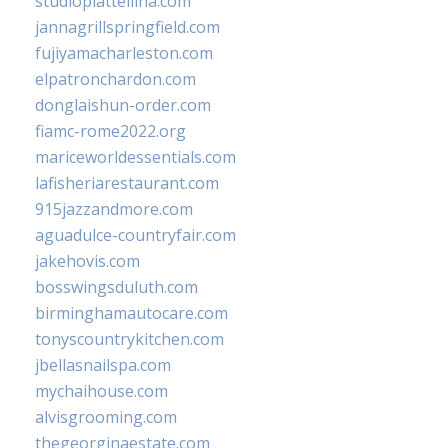
studiopiattellina.com
jannagrillspringfield.com
fujiyamacharleston.com
elpatronchardon.com
donglaishun-order.com
fiamc-rome2022.org
mariceworldessentials.com
lafisheriarestaurant.com
915jazzandmore.com
aguadulce-countryfair.com
jakehovis.com
bosswingsduluth.com
birminghamautocare.com
tonyscountrykitchen.com
jbellasnailspa.com
mychaihouse.com
alvisgrooming.com
thegeorginaestate.com