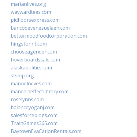
marianlives.org
waywardtees.com
pidfloorsexpress.com
bancodevenezuelaen.com
bettermoodfoodcorporation.com
hingstonnt.com
chooseagender.com
hoverboardssale.com
alaskapolitics.com
stsmp.org
manoelneves.com
mandelaeffectlibrary.com
roselynns.com
balanceyoganj.com
salesforceblogs.com
TrainGames365.com
BaytownEvaCationRentals.com