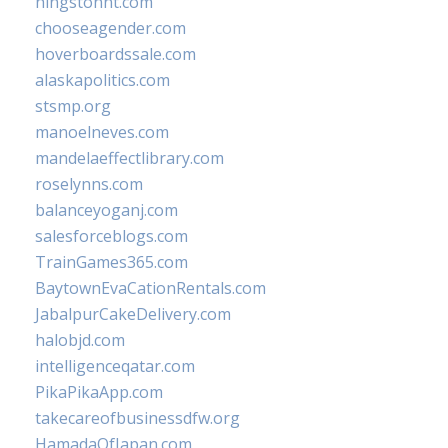
hingstonnt.com
chooseagender.com
hoverboardssale.com
alaskapolitics.com
stsmp.org
manoelneves.com
mandelaeffectlibrary.com
roselynns.com
balanceyoganj.com
salesforceblogs.com
TrainGames365.com
BaytownEvaCationRentals.com
JabalpurCakeDelivery.com
halobjd.com
intelligenceqatar.com
PikaPikaApp.com
takecareofbusinessdfw.org
HamadaOfJapan.com