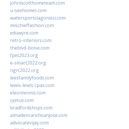
johnlscotthometeam.com
u-seehomes.com
watersportslagonissi.com
mischieffashion.com
eduwyre.com
retro-interiors.com
theblvd-boise.com
fpet2023.org
e-smart2022.org
ngrc2022.org
leesfamilyfoods.com
lewis-lewis-cpas.com
eleontennis.com
cyetus.com
bradfordshops.com
almadenranchsanjose.com
advocatevijay.com