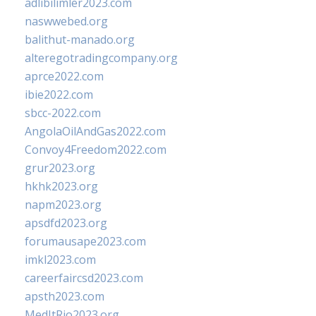
adlibilimler2023.com
naswwebed.org
balithut-manado.org
alteregotradingcompany.org
aprce2022.com
ibie2022.com
sbcc-2022.com
AngolaOilAndGas2022.com
Convoy4Freedom2022.com
grur2023.org
hkhk2023.org
napm2023.org
apsdfd2023.org
forumausape2023.com
imkl2023.com
careerfaircsd2023.com
apsth2023.com
MedItRio2023.org