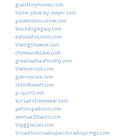
guesttinyhomes.com
home-plow-by-meyer.com
palatelatincuisine.com
blackdoglegacy.com
eatvivahouston.com
thebigshowok.com
chimeandstave.com
greatwallseafoodny.com
theloverose.com
gabriovoice.com
resinflowart.com
p-sports.net
korsairstreetwear.com
petshopallston.com
avenue26tacos.com
topgglasses.com
broadmoornailsspacoloradosprings.com