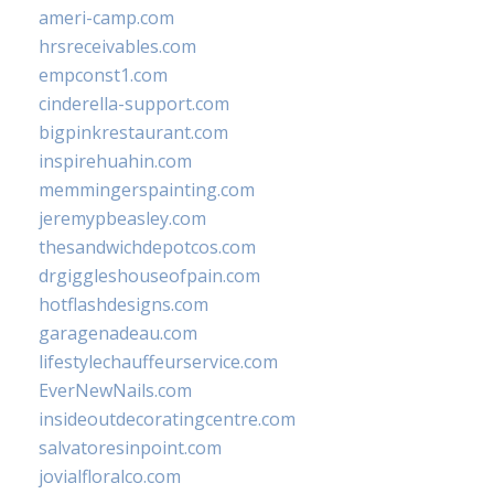
ameri-camp.com
hrsreceivables.com
empconst1.com
cinderella-support.com
bigpinkrestaurant.com
inspirehuahin.com
memmingerspainting.com
jeremypbeasley.com
thesandwichdepotcos.com
drgiggleshouseofpain.com
hotflashdesigns.com
garagenadeau.com
lifestylechauffeurservice.com
EverNewNails.com
insideoutdecoratingcentre.com
salvatoresinpoint.com
jovialfloralco.com