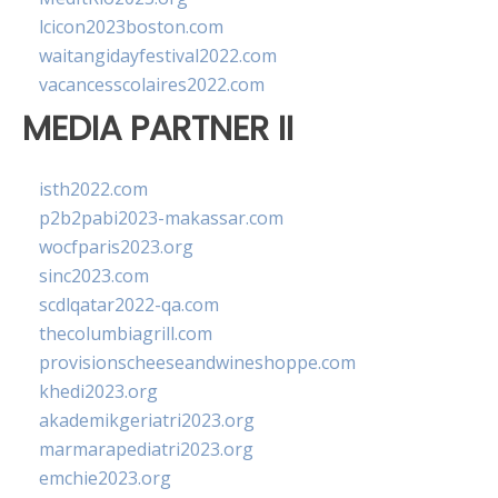
lcicon2023boston.com
waitangidayfestival2022.com
vacancesscolaires2022.com
MEDIA PARTNER II
isth2022.com
p2b2pabi2023-makassar.com
wocfparis2023.org
sinc2023.com
scdlqatar2022-qa.com
thecolumbiagrill.com
provisionscheeseandwineshoppe.com
khedi2023.org
akademikgeriatri2023.org
marmarapediatri2023.org
emchie2023.org