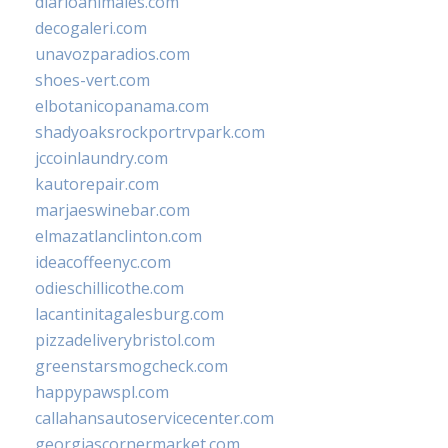
diarioanimales.com
decogaleri.com
unavozparadios.com
shoes-vert.com
elbotanicopanama.com
shadyoaksrockportrvpark.com
jccoinlaundry.com
kautorepair.com
marjaeswinebar.com
elmazatlanclinton.com
ideacoffeenyc.com
odieschillicothe.com
lacantinitagalesburg.com
pizzadeliverybristol.com
greenstarsmogcheck.com
happypawspl.com
callahansautoservicecenter.com
georgiascornermarket.com