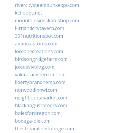
rivercitysteampunkexpo.com
kchoops.net
mountainsideskateshop.com
kirtlandcitytavern.com
301nutritionspot.com
ammos-stores.com
loceanecreations.com
birdsongridgefarm.com
joiedevivblog.com
valera-amsterdam.com
libertybrandhemp.com
norwoodinnwi.com
neighboursmarket.com
blackanguscareers.com
bolesfororegon.com
bodega-ole.com
thestreamlinerlounge.com