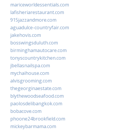
mariceworldessentials.com
lafisheriarestaurant.com
915jazzandmore.com
aguadulce-countryfair.com
jakehovis.com
bosswingsduluth.com
birminghamautocare.com
tonyscountrykitchen.com
jbellasnailspa.com
mychaihouse.com
alvisgrooming.com
thegeorginaestate.com
blythewoodseafood.com
paolosdelibangkok.com
bobacove.com
phoone24brookfield.com
mickeybarmama.com