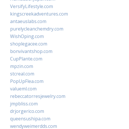
VersifyLifestyle.com
kingscreekadventures.com
antaeuslabs.com
purelycleanchemdry.com
WishOping.com
shoplegacee.com
bonvivantshop.com
CupPlante.com
mpzin.com
stcreal.com
PopUpFlea.com
valueml.com
rebeccatorresjewelry.com
jmpbliss.com
drjorgerico.com
queensushipa.com
wendyweimerdds.com