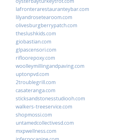
oysterbayturkeytrot.com
lafronterarestauranteybar.com
lilyandrosetearoom.com
olivesburgberrypatch.com
theslushkids.com
giobastian.com
glpascensori.com
rifloorepoxy.com
woolleymillingandpaving.com
uptonpvd.com
2troublegrill.com
casateranga.com
sticksandstonesstudiooh.com
walkers-treeservice.com
shopmossi.com
untamedcollectivesd.com
mxpwellness.com
infernocanine.com