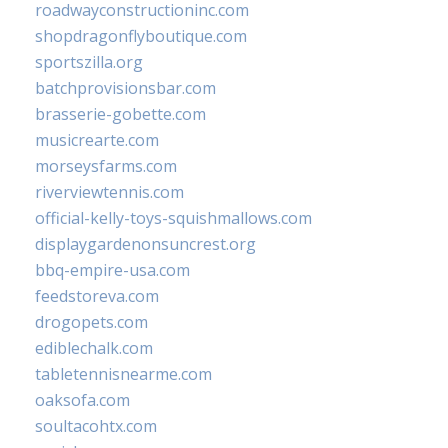
roadwayconstructioninc.com
shopdragonflyboutique.com
sportszilla.org
batchprovisionsbar.com
brasserie-gobette.com
musicrearte.com
morseysfarms.com
riverviewtennis.com
official-kelly-toys-squishmallows.com
displaygardenonsuncrest.org
bbq-empire-usa.com
feedstoreva.com
drogopets.com
ediblechalk.com
tabletennisnearme.com
oaksofa.com
soultacohtx.com