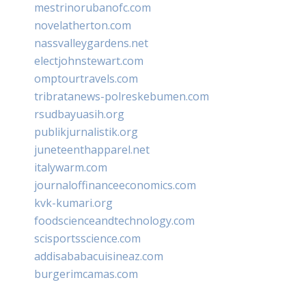
mestrinorubanofc.com
novelatherton.com
nassvalleygardens.net
electjohnstewart.com
omptourtravels.com
tribratanews-polreskebumen.com
rsudbayuasih.org
publikjurnalistik.org
juneteenthapparel.net
italywarm.com
journaloffinanceeconomics.com
kvk-kumari.org
foodscienceandtechnology.com
scisportsscience.com
addisababacuisineaz.com
burgerimcamas.com