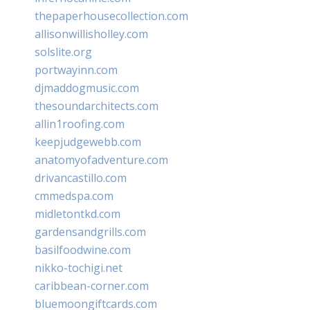
thepaperhousecollection.com
allisonwillisholley.com
solslite.org
portwayinn.com
djmaddogmusic.com
thesoundarchitects.com
allin1roofing.com
keepjudgewebb.com
anatomyofadventure.com
drivancastillo.com
cmmedspa.com
midletontkd.com
gardensandgrills.com
basilfoodwine.com
nikko-tochigi.net
caribbean-corner.com
bluemoongiftcards.com