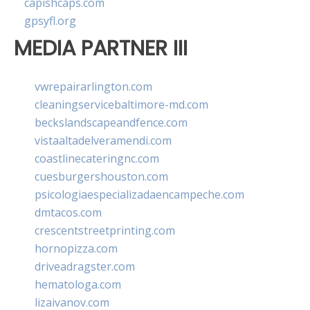
capishcaps.com
gpsyfl.org
MEDIA PARTNER III
vwrepairarlington.com
cleaningservicebaltimore-md.com
beckslandscapeandfence.com
vistaaltadelveramendi.com
coastlinecateringnc.com
cuesburgershouston.com
psicologiaespecializadaencampeche.com
dmtacos.com
crescentstreetprinting.com
hornopizza.com
driveadragster.com
hematologa.com
lizaivanov.com