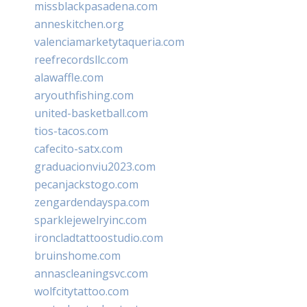
missblackpasadena.com
anneskitchen.org
valenciamarketytaqueria.com
reefrecordsllc.com
alawaffle.com
aryouthfishing.com
united-basketball.com
tios-tacos.com
cafecito-satx.com
graduacionviu2023.com
pecanjackstogo.com
zengardendayspa.com
sparklejewelryinc.com
ironcladtattoostudio.com
bruinshome.com
annascleaningsvc.com
wolfcitytattoo.com