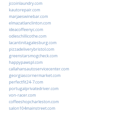
jccoinlaundry.com
kautorepair.com
marjaeswinebar.com
elmazatlanclinton.com
ideacoffeenyc.com
odieschillicothe.com
lacantinitagalesburg.com
pizzadeliverybristol.com
greenstarsmogcheck.com
happypawspl.com
callahansautoservicecenter.com
georgiascornermarket.com
perfectfit24-7.com
portugalprivatedriver.com
von-racer.com
coffeeshopcharleston.com
salon104mainstreet.com