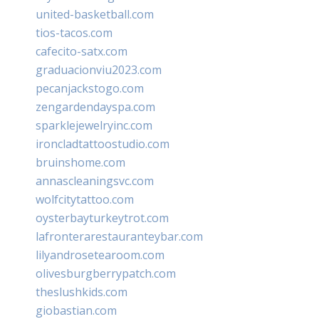
united-basketball.com
tios-tacos.com
cafecito-satx.com
graduacionviu2023.com
pecanjackstogo.com
zengardendayspa.com
sparklejewelryinc.com
ironcladtattoostudio.com
bruinshome.com
annascleaningsvc.com
wolfcitytattoo.com
oysterbayturkeytrot.com
lafronterarestauranteybar.com
lilyandrosetearoom.com
olivesburgberrypatch.com
theslushkids.com
giobastian.com