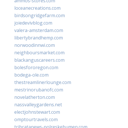
ammos-stores.com
loceanecreations.com
birdsongridgefarm.com
joiedevivblog.com
valera-amsterdam.com
libertybrandhemp.com
norwoodinnwi.com
neighboursmarket.com
blackanguscareers.com
bolesfororegon.com
bodega-ole.com
thestreamlinerlounge.com
mestrinorubanofc.com
novelatherton.com
nassvalleygardens.net
electjohnstewart.com
omptourtravels.com
tribratanews-polreskebumen.com