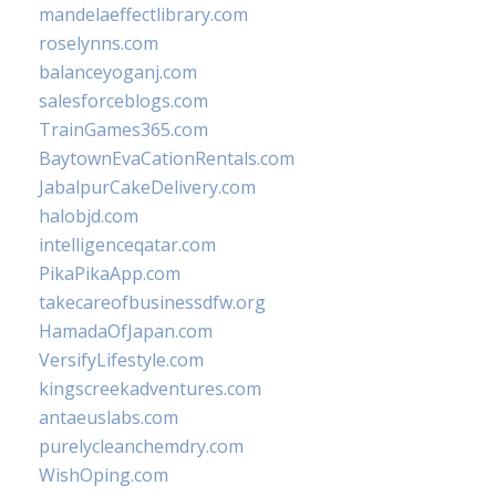
mandelaeffectlibrary.com
roselynns.com
balanceyoganj.com
salesforceblogs.com
TrainGames365.com
BaytownEvaCationRentals.com
JabalpurCakeDelivery.com
halobjd.com
intelligenceqatar.com
PikaPikaApp.com
takecareofbusinessdfw.org
HamadaOfJapan.com
VersifyLifestyle.com
kingscreekadventures.com
antaeuslabs.com
purelycleanchemdry.com
WishOping.com