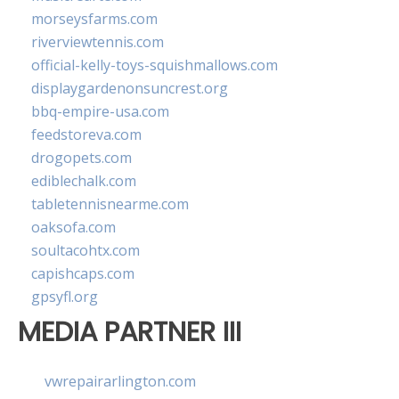
morseysfarms.com
riverviewtennis.com
official-kelly-toys-squishmallows.com
displaygardenonsuncrest.org
bbq-empire-usa.com
feedstoreva.com
drogopets.com
ediblechalk.com
tabletennisnearme.com
oaksofa.com
soultacohtx.com
capishcaps.com
gpsyfl.org
MEDIA PARTNER III
vwrepairarlington.com