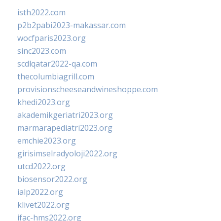
isth2022.com
p2b2pabi2023-makassar.com
wocfparis2023.org
sinc2023.com
scdlqatar2022-qa.com
thecolumbiagrill.com
provisionscheeseandwineshoppe.com
khedi2023.org
akademikgeriatri2023.org
marmarapediatri2023.org
emchie2023.org
girisimselradyoloji2022.org
utcd2022.org
biosensor2022.org
ialp2022.org
klivet2022.org
ifac-hms2022.org