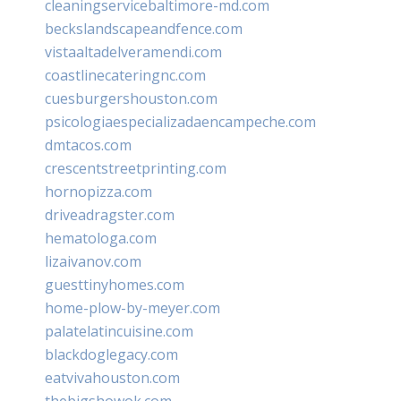
cleaningservicebaltimore-md.com
beckslandscapeandfence.com
vistaaltadelveramendi.com
coastlinecateringnc.com
cuesburgershouston.com
psicologiaespecializadaencampeche.com
dmtacos.com
crescentstreetprinting.com
hornopizza.com
driveadragster.com
hematologa.com
lizaivanov.com
guesttinyhomes.com
home-plow-by-meyer.com
palatelatincuisine.com
blackdoglegacy.com
eatvivahouston.com
thebigshowok.com