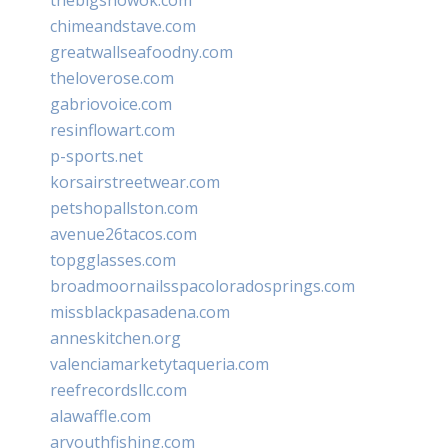
chimeandstave.com
greatwallseafoodny.com
theloverose.com
gabriovoice.com
resinflowart.com
p-sports.net
korsairstreetwear.com
petshopallston.com
avenue26tacos.com
topgglasses.com
broadmoornailsspacoloradosprings.com
missblackpasadena.com
anneskitchen.org
valenciamarketytaqueria.com
reefrecordsllc.com
alawaffle.com
aryouthfishing.com