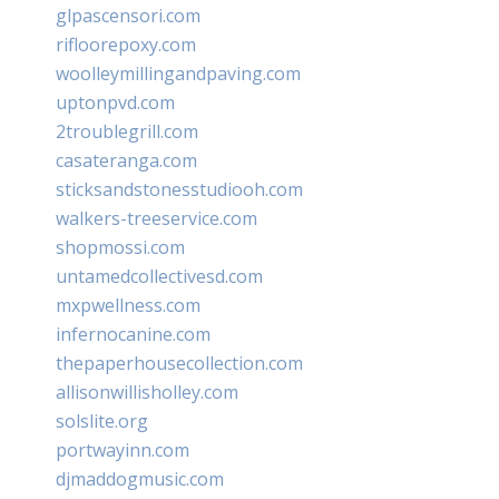
glpascensori.com
rifloorepoxy.com
woolleymillingandpaving.com
uptonpvd.com
2troublegrill.com
casateranga.com
sticksandstonesstudiooh.com
walkers-treeservice.com
shopmossi.com
untamedcollectivesd.com
mxpwellness.com
infernocanine.com
thepaperhousecollection.com
allisonwillisholley.com
solslite.org
portwayinn.com
djmaddogmusic.com