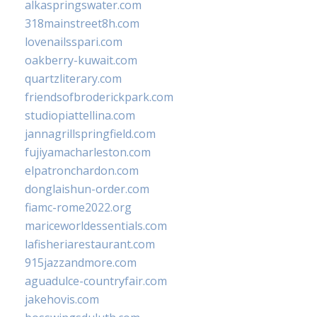
alkaspringswater.com
318mainstreet8h.com
lovenailsspari.com
oakberry-kuwait.com
quartzliterary.com
friendsofbroderickpark.com
studiopiattellina.com
jannagrillspringfield.com
fujiyamacharleston.com
elpatronchardon.com
donglaishun-order.com
fiamc-rome2022.org
mariceworldessentials.com
lafisheriarestaurant.com
915jazzandmore.com
aguadulce-countryfair.com
jakehovis.com