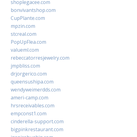
shoplegacee.com
bonvivantshop.com
CupPlante.com
mpzin.com
stcreal.com
PopUpFlea.com
valueml.com
rebeccatorresjewelry.com
jmpbliss.com
drjorgerico.com
queensushipa.com
wendyweimerdds.com
ameri-camp.com
hrsreceivables.com
empconst1.com
cinderella-support.com
bigpinkrestaurant.com