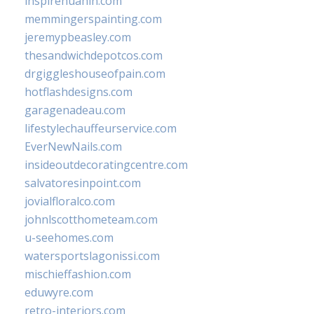
inspirehuahin.com
memmingerspainting.com
jeremypbeasley.com
thesandwichdepotcos.com
drgiggleshouseofpain.com
hotflashdesigns.com
garagenadeau.com
lifestylechauffeurservice.com
EverNewNails.com
insideoutdecoratingcentre.com
salvatoresinpoint.com
jovialfloralco.com
johnlscotthometeam.com
u-seehomes.com
watersportslagonissi.com
mischieffashion.com
eduwyre.com
retro-interiors.com