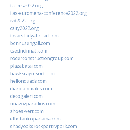
taoms2022.org
iias-euromena-conference2022.org
ivd2022.org
csity2022.org
ibsarstudyabroad.com
bennusehgall.com
tsecincinnati.com
roderconstructiongroup.com
plazabatai.com
hawkscayresort.com
hellonquads.com
diarioanimales.com
decogaleri.com
unavozparadios.com
shoes-vert.com
elbotanicopanama.com
shadyoaksrockportrvpark.com