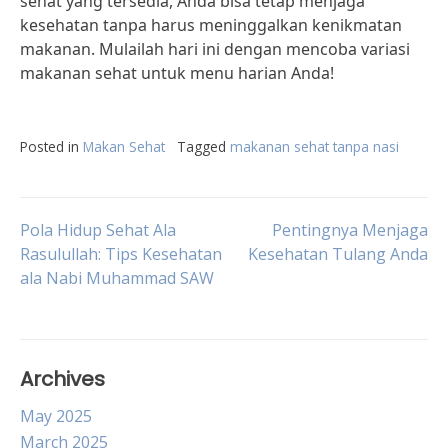
sehat yang tersedia, Anda bisa tetap menjaga
kesehatan tanpa harus meninggalkan kenikmatan
makanan. Mulailah hari ini dengan mencoba variasi
makanan sehat untuk menu harian Anda!
Posted in
Makan Sehat
Tagged
makanan sehat tanpa nasi
Post
Pola Hidup Sehat Ala
Pentingnya Menjaga
Rasulullah: Tips Kesehatan
Kesehatan Tulang Anda
ala Nabi Muhammad SAW
navigation
Archives
May 2025
March 2025