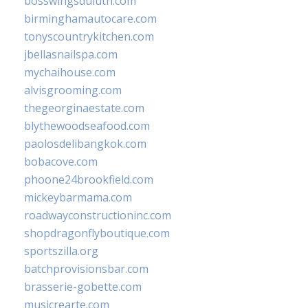
bosswingsduluth.com
birminghamautocare.com
tonyscountrykitchen.com
jbellasnailspa.com
mychaihouse.com
alvisgrooming.com
thegeorginaestate.com
blythewoodseafood.com
paolosdelibangkok.com
bobacove.com
phoone24brookfield.com
mickeybarmama.com
roadwayconstructioninc.com
shopdragonflyboutique.com
sportszilla.org
batchprovisionsbar.com
brasserie-gobette.com
musicrearte.com