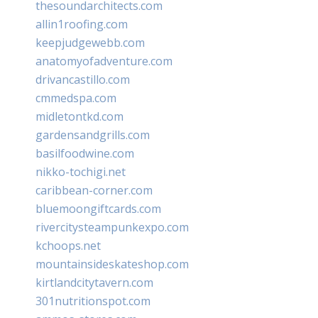
thesoundarchitects.com
allin1roofing.com
keepjudgewebb.com
anatomyofadventure.com
drivancastillo.com
cmmedspa.com
midletontkd.com
gardensandgrills.com
basilfoodwine.com
nikko-tochigi.net
caribbean-corner.com
bluemoongiftcards.com
rivercitysteampunkexpo.com
kchoops.net
mountainsideskateshop.com
kirtlandcitytavern.com
301nutritionspot.com