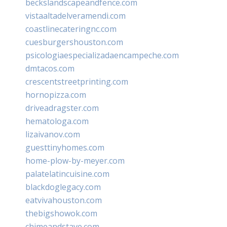
beckslandscapeandfence.com
vistaaltadelveramendi.com
coastlinecateringnc.com
cuesburgershouston.com
psicologiaespecializadaencampeche.com
dmtacos.com
crescentstreetprinting.com
hornopizza.com
driveadragster.com
hematologa.com
lizaivanov.com
guesttinyhomes.com
home-plow-by-meyer.com
palatelatincuisine.com
blackdoglegacy.com
eatvivahouston.com
thebigshowok.com
chimeandstave.com