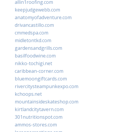
allin1roofing.com
keepjudgewebb.com
anatomyofadventure.com
drivancastillo.com
cmmedspa.com
midletontkd.com
gardensandgrills.com
basilfoodwine.com
nikko-tochigi.net
caribbean-corner.com
bluemoongiftcards.com
rivercitysteampunkexpo.com
kchoops.net
mountainsideskateshop.com
kirtlandcitytavern.com
301nutritionspot.com
ammos-stores.com