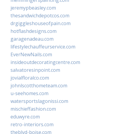
memmingerspainting.com
jeremypbeasley.com
thesandwichdepotcos.com
drgiggleshouseofpain.com
hotflashdesigns.com
garagenadeau.com
lifestylechauffeurservice.com
EverNewNails.com
insideoutdecoratingcentre.com
salvatoresinpoint.com
jovialfloralco.com
johnlscotthometeam.com
u-seehomes.com
watersportslagonissi.com
mischieffashion.com
eduwyre.com
retro-interiors.com
theblvd-boise.com