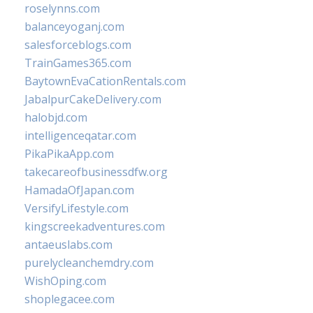
roselynns.com
balanceyoganj.com
salesforceblogs.com
TrainGames365.com
BaytownEvaCationRentals.com
JabalpurCakeDelivery.com
halobjd.com
intelligenceqatar.com
PikaPikaApp.com
takecareofbusinessdfw.org
HamadaOfJapan.com
VersifyLifestyle.com
kingscreekadventures.com
antaeuslabs.com
purelycleanchemdry.com
WishOping.com
shoplegacee.com