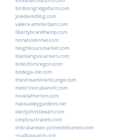
loceanecreations.com
birdsongridgefarm.com
joiedevivblog.com
valera-amsterdam.com
libertybrandhemp.com
norwoodinnwi.com
neighboursmarket.com
blackanguscareers.com
bolesfororegon.com
bodega-ole.com
thestreamlinerlounge.com
mestrinorubanofc.com
novelatherton.com
nassvalleygardens.net
electjohnstewart.com
omptourtravels.com
tribratanews-polreskebumen.com
rsudbayuasih.org