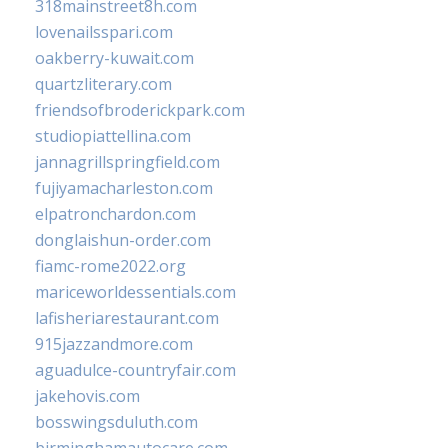
318mainstreet8h.com
lovenailsspari.com
oakberry-kuwait.com
quartzliterary.com
friendsofbroderickpark.com
studiopiattellina.com
jannagrillspringfield.com
fujiyamacharleston.com
elpatronchardon.com
donglaishun-order.com
fiamc-rome2022.org
mariceworldessentials.com
lafisheriarestaurant.com
915jazzandmore.com
aguadulce-countryfair.com
jakehovis.com
bosswingsduluth.com