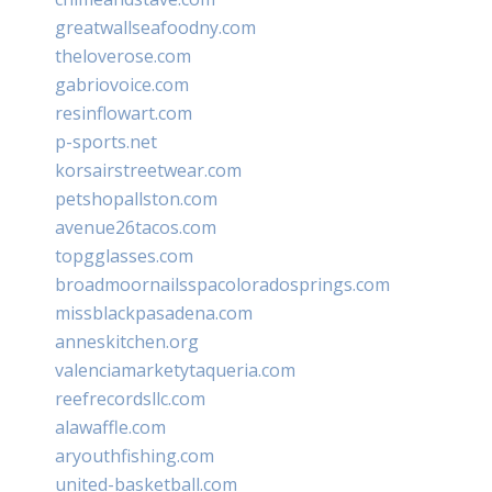
greatwallseafoodny.com
theloverose.com
gabriovoice.com
resinflowart.com
p-sports.net
korsairstreetwear.com
petshopallston.com
avenue26tacos.com
topgglasses.com
broadmoornailsspacoloradosprings.com
missblackpasadena.com
anneskitchen.org
valenciamarketytaqueria.com
reefrecordsllc.com
alawaffle.com
aryouthfishing.com
united-basketball.com