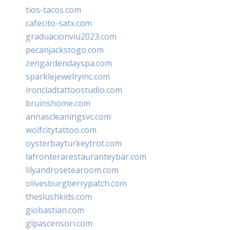
tios-tacos.com
cafecito-satx.com
graduacionviu2023.com
pecanjackstogo.com
zengardendayspa.com
sparklejewelryinc.com
ironcladtattoostudio.com
bruinshome.com
annascleaningsvc.com
wolfcitytattoo.com
oysterbayturkeytrot.com
lafronterarestauranteybar.com
lilyandrosetearoom.com
olivesburgberrypatch.com
theslushkids.com
giobastian.com
glpascensori.com