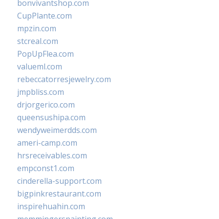
bonvivantshop.com
CupPlante.com
mpzin.com
stcreal.com
PopUpFlea.com
valueml.com
rebeccatorresjewelry.com
jmpbliss.com
drjorgerico.com
queensushipa.com
wendyweimerdds.com
ameri-camp.com
hrsreceivables.com
empconst1.com
cinderella-support.com
bigpinkrestaurant.com
inspirehuahin.com