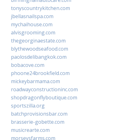
birminghamautocare.com
tonyscountrykitchen.com
jbellasnailspa.com
mychaihouse.com
alvisgrooming.com
thegeorginaestate.com
blythewoodseafood.com
paolosdelibangkok.com
bobacove.com
phoone24brookfield.com
mickeybarmama.com
roadwayconstructioninc.com
shopdragonflyboutique.com
sportszilla.org
batchprovisionsbar.com
brasserie-gobette.com
musicrearte.com
morseysfarms.com