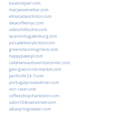
kautorepair.com
marjaeswinebar.com
elmazatlanclinton.com
ideacoffeenyc.com
odieschillicothe.com
lacantinitagalesburg.com
pizzadeliverybristol.com
greenstarsmogcheck.com
happypawspl.com
callahansautoservicecenter.com
georgiascornermarket.com
perfectfit24-7.com
portugalprivatedriver.com
von-racer.com
coffeeshopcharleston.com
salon104mainstreet.com
alkaspringswater.com