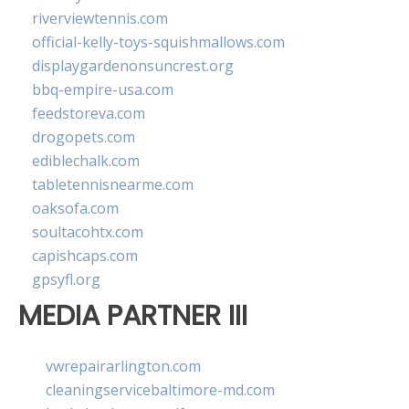
riverviewtennis.com
official-kelly-toys-squishmallows.com
displaygardenonsuncrest.org
bbq-empire-usa.com
feedstoreva.com
drogopets.com
ediblechalk.com
tabletennisnearme.com
oaksofa.com
soultacohtx.com
capishcaps.com
gpsyfl.org
MEDIA PARTNER III
vwrepairarlington.com
cleaningservicebaltimore-md.com