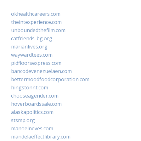
okhealthcareers.com
theintexperience.com
unboundedthefilm.com
catfriends-bg.org
marianlives.org
waywardtees.com
pidfloorsexpress.com
bancodevenezuelaen.com
bettermoodfoodcorporation.com
hingstonnt.com
chooseagender.com
hoverboardssale.com
alaskapolitics.com
stsmp.org
manoelneves.com
mandelaeffectlibrary.com