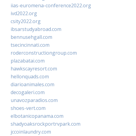
iias-euromena-conference2022.org
ivd2022.org
csity2022.org
ibsarstudyabroad.com
bennusehgall.com
tsecincinnati.com
roderconstructiongroup.com
plazabatai.com
hawkscayresort.com
hellonquads.com
diarioanimales.com
decogaleri.com
unavozparadios.com
shoes-vert.com
elbotanicopanama.com
shadyoaksrockportrvpark.com
jccoinlaundry.com