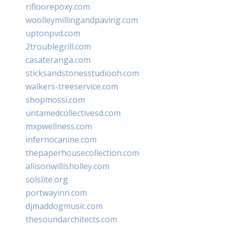
rifloorepoxy.com
woolleymillingandpaving.com
uptonpvd.com
2troublegrill.com
casateranga.com
sticksandstonesstudiooh.com
walkers-treeservice.com
shopmossi.com
untamedcollectivesd.com
mxpwellness.com
infernocanine.com
thepaperhousecollection.com
allisonwillisholley.com
solslite.org
portwayinn.com
djmaddogmusic.com
thesoundarchitects.com