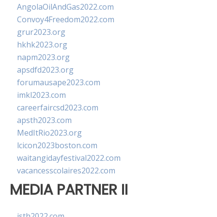
AngolaOilAndGas2022.com
Convoy4Freedom2022.com
grur2023.org
hkhk2023.org
napm2023.org
apsdfd2023.org
forumausape2023.com
imkl2023.com
careerfaircsd2023.com
apsth2023.com
MedItRio2023.org
lcicon2023boston.com
waitangidayfestival2022.com
vacancesscolaires2022.com
MEDIA PARTNER II
isth2022.com