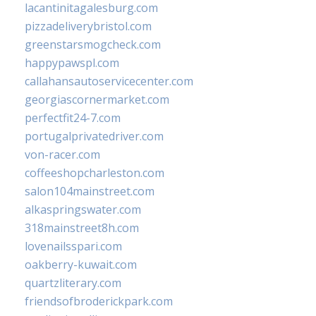
lacantinitagalesburg.com
pizzadeliverybristol.com
greenstarsmogcheck.com
happypawspl.com
callahansautoservicecenter.com
georgiascornermarket.com
perfectfit24-7.com
portugalprivatedriver.com
von-racer.com
coffeeshopcharleston.com
salon104mainstreet.com
alkaspringswater.com
318mainstreet8h.com
lovenailsspari.com
oakberry-kuwait.com
quartzliterary.com
friendsofbroderickpark.com