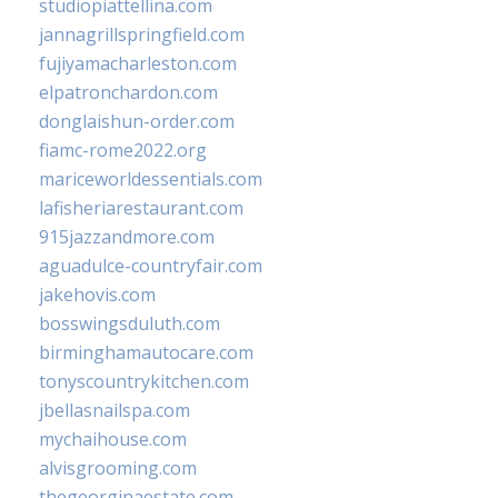
studiopiattellina.com
jannagrillspringfield.com
fujiyamacharleston.com
elpatronchardon.com
donglaishun-order.com
fiamc-rome2022.org
mariceworldessentials.com
lafisheriarestaurant.com
915jazzandmore.com
aguadulce-countryfair.com
jakehovis.com
bosswingsduluth.com
birminghamautocare.com
tonyscountrykitchen.com
jbellasnailspa.com
mychaihouse.com
alvisgrooming.com
thegeorginaestate.com