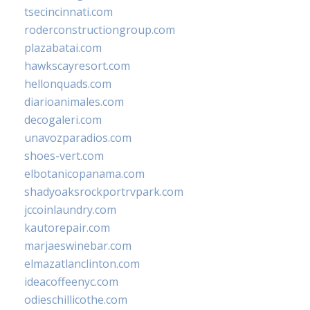
tsecincinnati.com
roderconstructiongroup.com
plazabatai.com
hawkscayresort.com
hellonquads.com
diarioanimales.com
decogaleri.com
unavozparadios.com
shoes-vert.com
elbotanicopanama.com
shadyoaksrockportrvpark.com
jccoinlaundry.com
kautorepair.com
marjaeswinebar.com
elmazatlanclinton.com
ideacoffeenyc.com
odieschillicothe.com