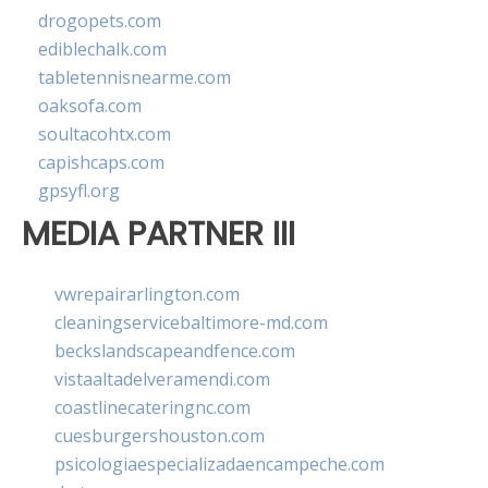
drogopets.com
ediblechalk.com
tabletennisnearme.com
oaksofa.com
soultacohtx.com
capishcaps.com
gpsyfl.org
MEDIA PARTNER III
vwrepairarlington.com
cleaningservicebaltimore-md.com
beckslandscapeandfence.com
vistaaltadelveramendi.com
coastlinecateringnc.com
cuesburgershouston.com
psicologiaespecializadaencampeche.com