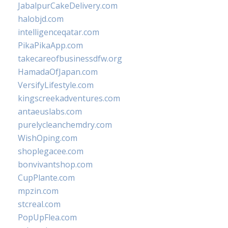
JabalpurCakeDelivery.com
halobjd.com
intelligenceqatar.com
PikaPikaApp.com
takecareofbusinessdfw.org
HamadaOfJapan.com
VersifyLifestyle.com
kingscreekadventures.com
antaeuslabs.com
purelycleanchemdry.com
WishOping.com
shoplegacee.com
bonvivantshop.com
CupPlante.com
mpzin.com
stcreal.com
PopUpFlea.com