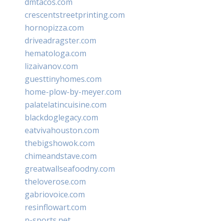
dmtacos.com
crescentstreetprinting.com
hornopizza.com
driveadragster.com
hematologa.com
lizaivanov.com
guesttinyhomes.com
home-plow-by-meyer.com
palatelatincuisine.com
blackdoglegacy.com
eatvivahouston.com
thebigshowok.com
chimeandstave.com
greatwallseafoodny.com
theloverose.com
gabriovoice.com
resinflowart.com
p-sports.net