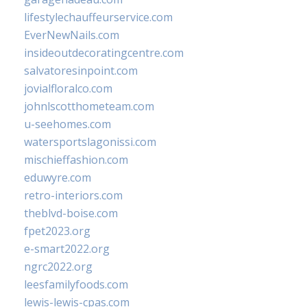
lifestylechauffeurservice.com
EverNewNails.com
insideoutdecoratingcentre.com
salvatoresinpoint.com
jovialfloralco.com
johnlscotthometeam.com
u-seehomes.com
watersportslagonissi.com
mischieffashion.com
eduwyre.com
retro-interiors.com
theblvd-boise.com
fpet2023.org
e-smart2022.org
ngrc2022.org
leesfamilyfoods.com
lewis-lewis-cpas.com