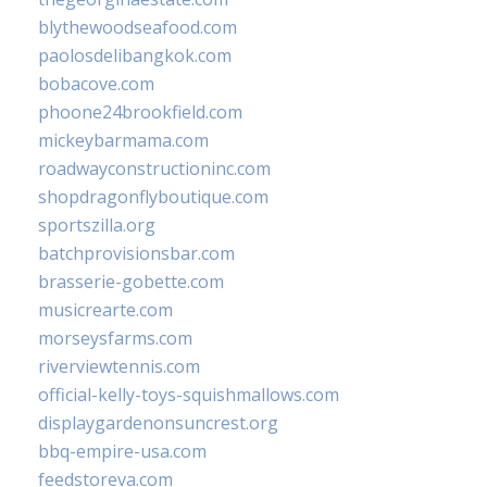
blythewoodseafood.com
paolosdelibangkok.com
bobacove.com
phoone24brookfield.com
mickeybarmama.com
roadwayconstructioninc.com
shopdragonflyboutique.com
sportszilla.org
batchprovisionsbar.com
brasserie-gobette.com
musicrearte.com
morseysfarms.com
riverviewtennis.com
official-kelly-toys-squishmallows.com
displaygardenonsuncrest.org
bbq-empire-usa.com
feedstoreva.com