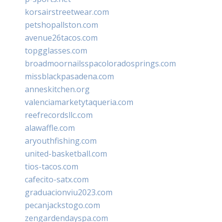
korsairstreetwear.com
petshopallston.com
avenue26tacos.com
topgglasses.com
broadmoornailsspacoloradosprings.com
missblackpasadena.com
anneskitchen.org
valenciamarketytaqueria.com
reefrecordsllc.com
alawaffle.com
aryouthfishing.com
united-basketball.com
tios-tacos.com
cafecito-satx.com
graduacionviu2023.com
pecanjackstogo.com
zengardendayspa.com