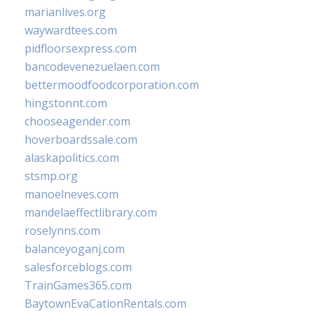
marianlives.org
waywardtees.com
pidfloorsexpress.com
bancodevenezuelaen.com
bettermoodfoodcorporation.com
hingstonnt.com
chooseagender.com
hoverboardssale.com
alaskapolitics.com
stsmp.org
manoelneves.com
mandelaeffectlibrary.com
roselynns.com
balanceyoganj.com
salesforceblogs.com
TrainGames365.com
BaytownEvaCationRentals.com