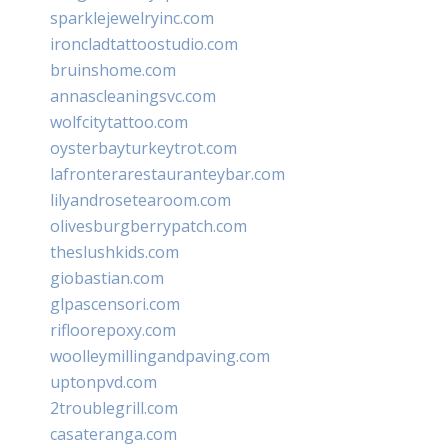
sparklejewelryinc.com
ironcladtattoostudio.com
bruinshome.com
annascleaningsvc.com
wolfcitytattoo.com
oysterbayturkeytrot.com
lafronterarestauranteybar.com
lilyandrosetearoom.com
olivesburgberrypatch.com
theslushkids.com
giobastian.com
glpascensori.com
rifloorepoxy.com
woolleymillingandpaving.com
uptonpvd.com
2troublegrill.com
casateranga.com