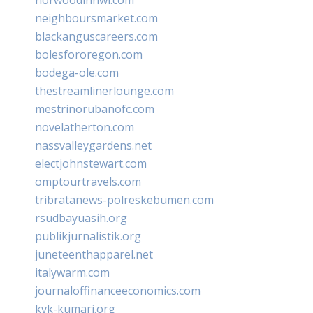
neighboursmarket.com
blackanguscareers.com
bolesfororegon.com
bodega-ole.com
thestreamlinerlounge.com
mestrinorubanofc.com
novelatherton.com
nassvalleygardens.net
electjohnstewart.com
omptourtravels.com
tribratanews-polreskebumen.com
rsudbayuasih.org
publikjurnalistik.org
juneteenthapparel.net
italywarm.com
journaloffinanceeconomics.com
kvk-kumari.org