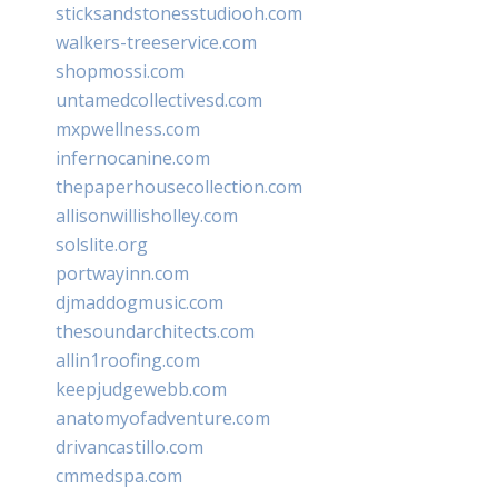
sticksandstonesstudiooh.com
walkers-treeservice.com
shopmossi.com
untamedcollectivesd.com
mxpwellness.com
infernocanine.com
thepaperhousecollection.com
allisonwillisholley.com
solslite.org
portwayinn.com
djmaddogmusic.com
thesoundarchitects.com
allin1roofing.com
keepjudgewebb.com
anatomyofadventure.com
drivancastillo.com
cmmedspa.com