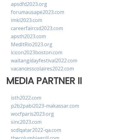
apsdfd2023.org
forumausape2023.com
imkl2023.com
careerfaircsd2023.com
apsth2023.com
MedItRio2023.org
lcicon2023boston.com
waitangidayfestival2022.com
vacancesscolaires2022.com
MEDIA PARTNER II
isth2022.com
p2b2pabi2023-makassar.com
wocfparis2023.org
sinc2023.com
scdlqatar2022-qa.com
thecolumbiagrill.com