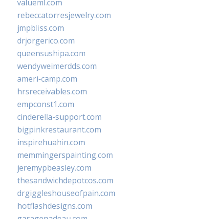
valueml.com
rebeccatorresjewelry.com
jmpbliss.com
drjorgerico.com
queensushipa.com
wendyweimerdds.com
ameri-camp.com
hrsreceivables.com
empconst1.com
cinderella-support.com
bigpinkrestaurant.com
inspirehuahin.com
memmingerspainting.com
jeremypbeasley.com
thesandwichdepotcos.com
drgiggleshouseofpain.com
hotflashdesigns.com
garagenadeau.com