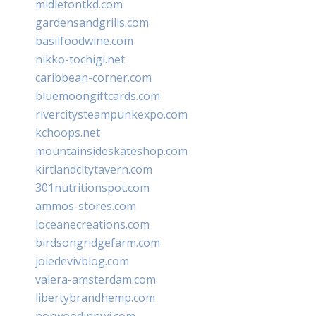
midletontkd.com
gardensandgrills.com
basilfoodwine.com
nikko-tochigi.net
caribbean-corner.com
bluemoongiftcards.com
rivercitysteampunkexpo.com
kchoops.net
mountainsideskateshop.com
kirtlandcitytavern.com
301nutritionspot.com
ammos-stores.com
loceanecreations.com
birdsongridgefarm.com
joiedevivblog.com
valera-amsterdam.com
libertybrandhemp.com
norwoodinnwi.com