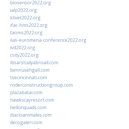
biosensor2022.org
ialp2022.org
klivet2022.org
ifac-hms2022.org
taoms2022.org
iias-euromena-conference2022.org
ivd2022.org
csity2022.org
ibsarstudyabroad.com
bennusehgall.com
tsecincinnati.com
roderconstructiongroup.com
plazabatai.com
hawkscayresort.com
hellonquads.com
diarioanimales.com
decogaleri.com