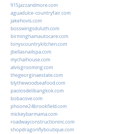
915jazzandmore.com
aguadulce-countryfair.com
jakehovis.com
bosswingsduluth.com
birminghamautocare.com
tonyscountrykitchen.com
jbellasnailspa.com
mychaihouse.com
alvisgrooming.com
thegeorginaestate.com
blythewoodseafood.com
paolosdelibangkok.com
bobacove.com
phoone24brookfield.com
mickeybarmama.com
roadwayconstructioninc.com
shopdragonflyboutique.com