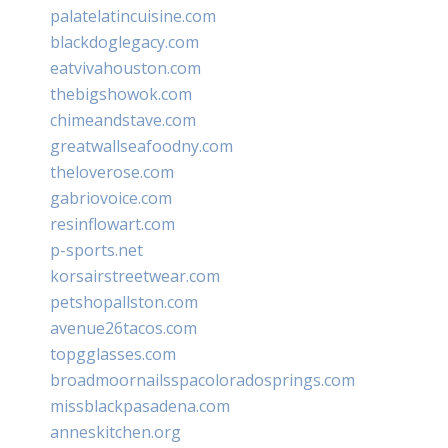
palatelatincuisine.com
blackdoglegacy.com
eatvivahouston.com
thebigshowok.com
chimeandstave.com
greatwallseafoodny.com
theloverose.com
gabriovoice.com
resinflowart.com
p-sports.net
korsairstreetwear.com
petshopallston.com
avenue26tacos.com
topgglasses.com
broadmoornailsspacoloradosprings.com
missblackpasadena.com
anneskitchen.org