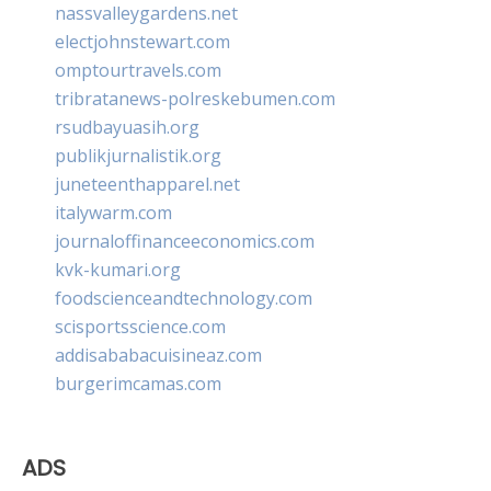
nassvalleygardens.net
electjohnstewart.com
omptourtravels.com
tribratanews-polreskebumen.com
rsudbayuasih.org
publikjurnalistik.org
juneteenthapparel.net
italywarm.com
journaloffinanceeconomics.com
kvk-kumari.org
foodscienceandtechnology.com
scisportsscience.com
addisababacuisineaz.com
burgerimcamas.com
ADS