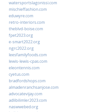
watersportslagonissi.com
mischieffashion.com
eduwyre.com
retro-interiors.com
theblvd-boise.com
fpet2023.org
e-smart2022.org
ngrc2022.org
leesfamilyfoods.com
lewis-lewis-cpas.com
eleontennis.com
cyetus.com
bradfordshops.com
almadenranchsanjose.com
advocatevijay.com
adlibilimler2023.com
naswwebed.org