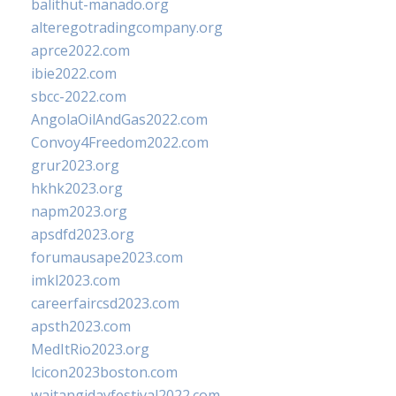
balithut-manado.org
alteregotradingcompany.org
aprce2022.com
ibie2022.com
sbcc-2022.com
AngolaOilAndGas2022.com
Convoy4Freedom2022.com
grur2023.org
hkhk2023.org
napm2023.org
apsdfd2023.org
forumausape2023.com
imkl2023.com
careerfaircsd2023.com
apsth2023.com
MedItRio2023.org
lcicon2023boston.com
waitangidayfestival2022.com