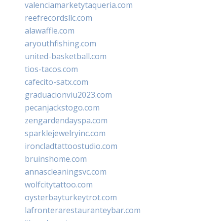
valenciamarketytaqueria.com
reefrecordsllc.com
alawaffle.com
aryouthfishing.com
united-basketball.com
tios-tacos.com
cafecito-satx.com
graduacionviu2023.com
pecanjackstogo.com
zengardendayspa.com
sparklejewelryinc.com
ironcladtattoostudio.com
bruinshome.com
annascleaningsvc.com
wolfcitytattoo.com
oysterbayturkeytrot.com
lafronterarestauranteybar.com