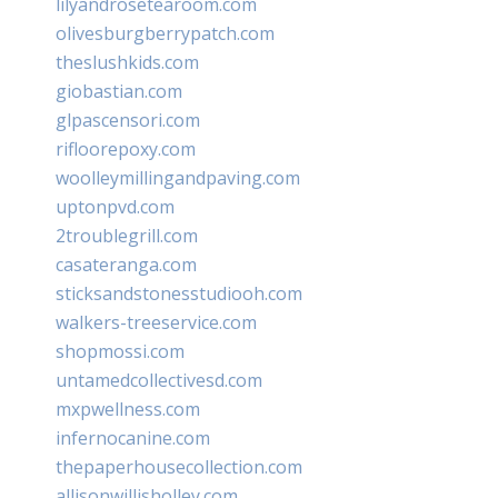
lilyandrosetearoom.com
olivesburgberrypatch.com
theslushkids.com
giobastian.com
glpascensori.com
rifloorepoxy.com
woolleymillingandpaving.com
uptonpvd.com
2troublegrill.com
casateranga.com
sticksandstonesstudiooh.com
walkers-treeservice.com
shopmossi.com
untamedcollectivesd.com
mxpwellness.com
infernocanine.com
thepaperhousecollection.com
allisonwillisholley.com