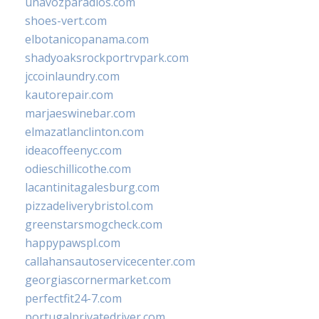
unavozparadios.com
shoes-vert.com
elbotanicopanama.com
shadyoaksrockportrvpark.com
jccoinlaundry.com
kautorepair.com
marjaeswinebar.com
elmazatlanclinton.com
ideacoffeenyc.com
odieschillicothe.com
lacantinitagalesburg.com
pizzadeliverybristol.com
greenstarsmogcheck.com
happypawspl.com
callahansautoservicecenter.com
georgiascornermarket.com
perfectfit24-7.com
portugalprivatedriver.com