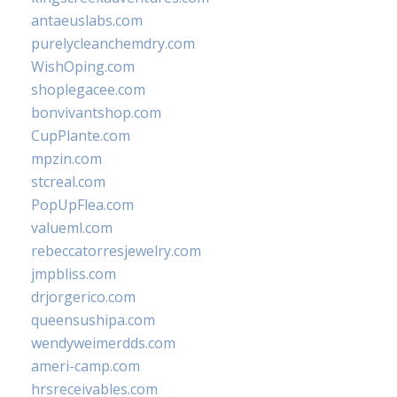
antaeuslabs.com
purelycleanchemdry.com
WishOping.com
shoplegacee.com
bonvivantshop.com
CupPlante.com
mpzin.com
stcreal.com
PopUpFlea.com
valueml.com
rebeccatorresjewelry.com
jmpbliss.com
drjorgerico.com
queensushipa.com
wendyweimerdds.com
ameri-camp.com
hrsreceivables.com