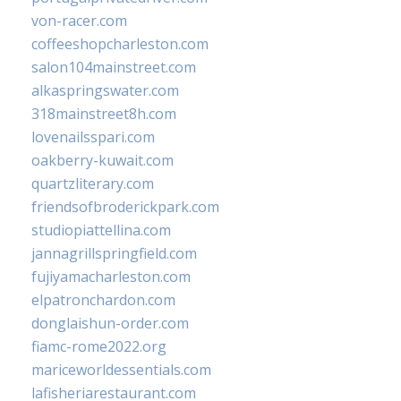
von-racer.com
coffeeshopcharleston.com
salon104mainstreet.com
alkaspringswater.com
318mainstreet8h.com
lovenailsspari.com
oakberry-kuwait.com
quartzliterary.com
friendsofbroderickpark.com
studiopiattellina.com
jannagrillspringfield.com
fujiyamacharleston.com
elpatronchardon.com
donglaishun-order.com
fiamc-rome2022.org
mariceworldessentials.com
lafisheriarestaurant.com