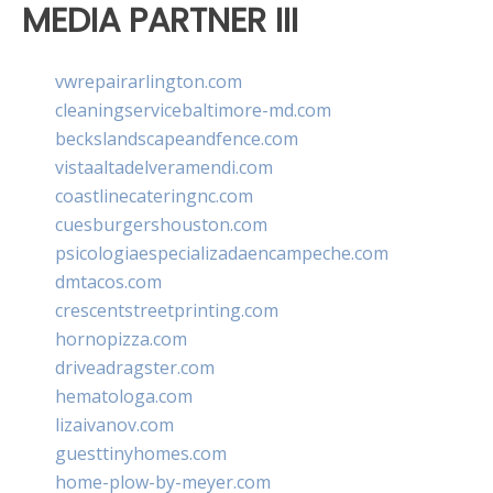
MEDIA PARTNER III
vwrepairarlington.com
cleaningservicebaltimore-md.com
beckslandscapeandfence.com
vistaaltadelveramendi.com
coastlinecateringnc.com
cuesburgershouston.com
psicologiaespecializadaencampeche.com
dmtacos.com
crescentstreetprinting.com
hornopizza.com
driveadragster.com
hematologa.com
lizaivanov.com
guesttinyhomes.com
home-plow-by-meyer.com