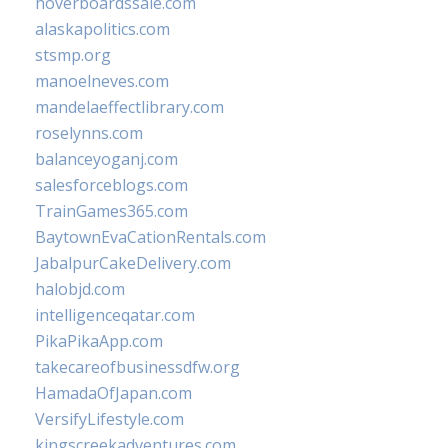
hoverboardssale.com
alaskapolitics.com
stsmp.org
manoelneves.com
mandelaeffectlibrary.com
roselynns.com
balanceyoganj.com
salesforceblogs.com
TrainGames365.com
BaytownEvaCationRentals.com
JabalpurCakeDelivery.com
halobjd.com
intelligenceqatar.com
PikaPikaApp.com
takecareofbusinessdfw.org
HamadaOfJapan.com
VersifyLifestyle.com
kingscreekadventures.com