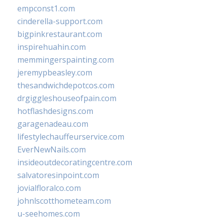
empconst1.com
cinderella-support.com
bigpinkrestaurant.com
inspirehuahin.com
memmingerspainting.com
jeremypbeasley.com
thesandwichdepotcos.com
drgiggleshouseofpain.com
hotflashdesigns.com
garagenadeau.com
lifestylechauffeurservice.com
EverNewNails.com
insideoutdecoratingcentre.com
salvatoresinpoint.com
jovialfloralco.com
johnlscotthometeam.com
u-seehomes.com