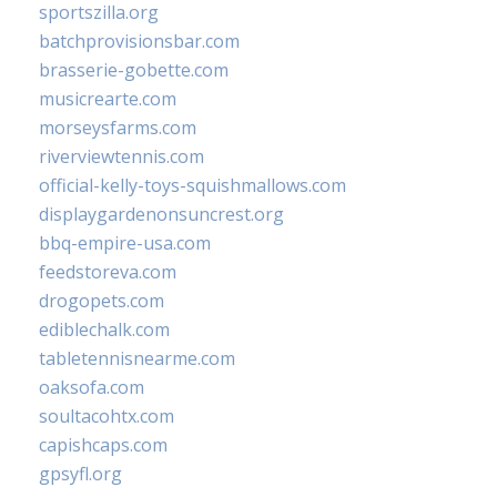
sportszilla.org
batchprovisionsbar.com
brasserie-gobette.com
musicrearte.com
morseysfarms.com
riverviewtennis.com
official-kelly-toys-squishmallows.com
displaygardenonsuncrest.org
bbq-empire-usa.com
feedstoreva.com
drogopets.com
ediblechalk.com
tabletennisnearme.com
oaksofa.com
soultacohtx.com
capishcaps.com
gpsyfl.org