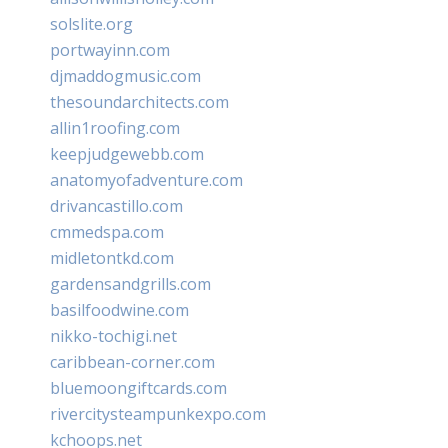
solslite.org
portwayinn.com
djmaddogmusic.com
thesoundarchitects.com
allin1roofing.com
keepjudgewebb.com
anatomyofadventure.com
drivancastillo.com
cmmedspa.com
midletontkd.com
gardensandgrills.com
basilfoodwine.com
nikko-tochigi.net
caribbean-corner.com
bluemoongiftcards.com
rivercitysteampunkexpo.com
kchoops.net