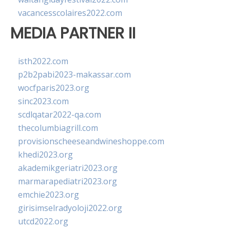
vacancesscolaires2022.com
MEDIA PARTNER II
isth2022.com
p2b2pabi2023-makassar.com
wocfparis2023.org
sinc2023.com
scdlqatar2022-qa.com
thecolumbiagrill.com
provisionscheeseandwineshoppe.com
khedi2023.org
akademikgeriatri2023.org
marmarapediatri2023.org
emchie2023.org
girisimselradyoloji2022.org
utcd2022.org