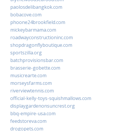
paolosdelibangkok.com
bobacove.com
phoone24brookfield.com
mickeybarmama.com
roadwayconstructioninc.com
shopdragonflyboutique.com
sportszilla.org
batchprovisionsbar.com
brasserie-gobette.com
musicrearte.com
morseysfarms.com
riverviewtennis.com
official-kelly-toys-squishmallows.com
displaygardenonsuncrest.org
bbq-empire-usa.com
feedstoreva.com
drogopets.com