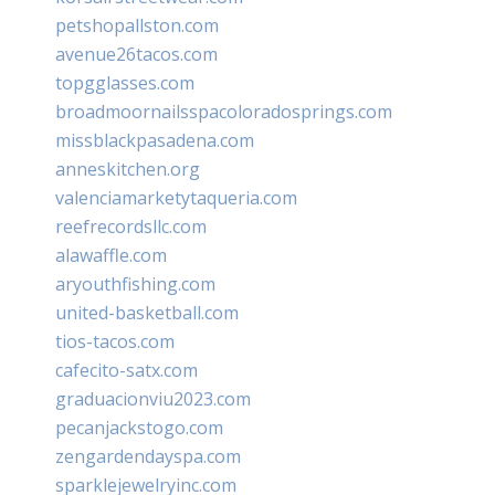
petshopallston.com
avenue26tacos.com
topgglasses.com
broadmoornailsspacoloradosprings.com
missblackpasadena.com
anneskitchen.org
valenciamarketytaqueria.com
reefrecordsllc.com
alawaffle.com
aryouthfishing.com
united-basketball.com
tios-tacos.com
cafecito-satx.com
graduacionviu2023.com
pecanjackstogo.com
zengardendayspa.com
sparklejewelryinc.com