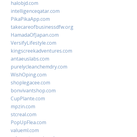
halobjd.com
intelligenceqatar.com
PikaPikaApp.com
takecareofbusinessdfw.org
HamadaOfJapan.com
VersifyLifestyle.com
kingscreekadventures.com
antaeuslabs.com
purelycleanchemdry.com
WishOping.com
shoplegacee.com
bonvivantshop.com
CupPlante.com
mpzin.com
stcreal.com
PopUpFlea.com
valueml.com