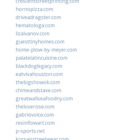
crescentstreetprinting.com
hornopizza.com
driveadragster.com
hematologa.com
lizaivanov.com
guesttinyhomes.com
home-plow-by-meyer.com
palatelatincuisine.com
blackdoglegacy.com
eatvivahouston.com
thebigshowok.com
chimeandstave.com
greatwallseafoodny.com
theloverose.com
gabriovoice.com
resinflowart.com
p-sports.net
korsairstreetwear.com