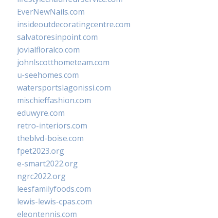
EverNewNails.com
insideoutdecoratingcentre.com
salvatoresinpoint.com
jovialfloralco.com
johnlscotthometeam.com
u-seehomes.com
watersportslagonissi.com
mischieffashion.com
eduwyre.com
retro-interiors.com
theblvd-boise.com
fpet2023.org
e-smart2022.org
ngrc2022.org
leesfamilyfoods.com
lewis-lewis-cpas.com
eleontennis.com