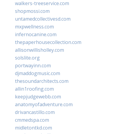
walkers-treeservice.com
shopmossi.com
untamedcollectivesd.com
mxpwellness.com
infernocanine.com
thepaperhousecollection.com
allisonwillisholley.com
solslite.org
portwayinn.com
djmaddogmusic.com
thesoundarchitects.com
allin1roofing.com
keepjudgewebb.com
anatomyofadventure.com
drivancastillo.com
cmmedspa.com
midletontkd.com