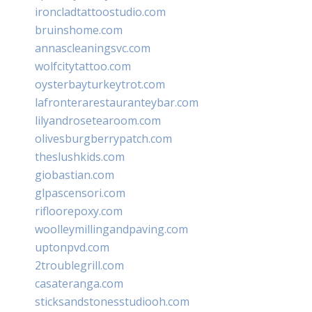
ironcladtattoostudio.com
bruinshome.com
annascleaningsvc.com
wolfcitytattoo.com
oysterbayturkeytrot.com
lafronterarestauranteybar.com
lilyandrosetearoom.com
olivesburgberrypatch.com
theslushkids.com
giobastian.com
glpascensori.com
rifloorepoxy.com
woolleymillingandpaving.com
uptonpvd.com
2troublegrill.com
casateranga.com
sticksandstonesstudiooh.com