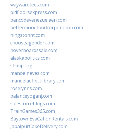
waywardtees.com
pidfloorsexpress.com
bancodevenezuelaen.com
bettermoodfoodcorporation.com
hingstonnt.com
chooseagender.com
hoverboardssale.com
alaskapolitics.com
stsmp.org
manoelneves.com
mandelaeffectlibrary.com
roselynns.com
balanceyoganj.com
salesforceblogs.com
TrainGames365.com
BaytownEvaCationRentals.com
JabalpurCakeDelivery.com