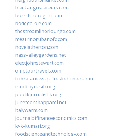
blackanguscareers.com
bolesfororegon.com
bodega-ole.com
thestreamlinerlounge.com
mestrinorubanofc.com
novelatherton.com
nassvalleygardens.net
electjohnstewart.com
omptourtravels.com
tribratanews-polreskebumen.com
rsudbayuasih.org
publikjurnalistik.org
juneteenthapparel.net
italywarm.com
journaloffinanceeconomics.com
kvk-kumari.org
foodscienceandtechnology.com