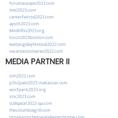
forumausape2023.com
imkl2023.com
careerfaircsd2023.com
apsth2023.com
MedItRio2023.org
lcicon2023boston.com
waitangidayfestival2022.com
vacancesscolaires2022.com
MEDIA PARTNER II
isth2022.com
p2b2pabi2023-makassar.com
wocfparis2023.org
sinc2023.com
scdlqatar2022-qa.com
thecolumbiagrill.com
provisionscheeseandwineshoppe.com