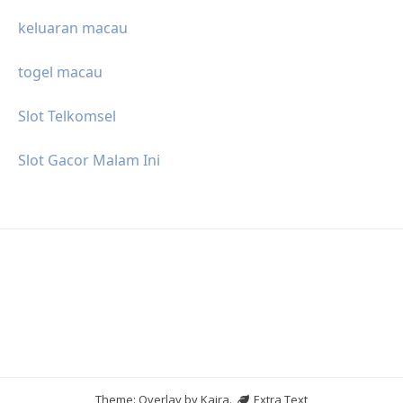
keluaran macau
togel macau
Slot Telkomsel
Slot Gacor Malam Ini
Theme: Overlay by
Kaira
.
Extra Text