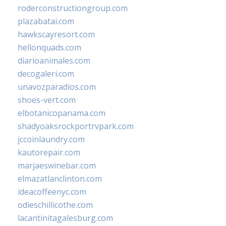
roderconstructiongroup.com
plazabatai.com
hawkscayresort.com
hellonquads.com
diarioanimales.com
decogaleri.com
unavozparadios.com
shoes-vert.com
elbotanicopanama.com
shadyoaksrockportrvpark.com
jccoinlaundry.com
kautorepair.com
marjaeswinebar.com
elmazatlanclinton.com
ideacoffeenyc.com
odieschillicothe.com
lacantinitagalesburg.com