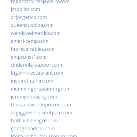
rebeccatorresjewelry.com
jmpbliss.com
drjorgerico.com
queensushipa.com
wendyweimerdds.com
ameri-camp.com
hrsreceivables.com
empconst1.com
cinderella-support.com
bigpinkrestaurant.com
inspirehuahin.com
memmingerspainting.com
jeremypbeasley.com
thesandwichdepotcos.com
drgiggleshouseofpain.com
hotflashdesigns.com
garagenadeau.com
lifestylechauffeurservice.com