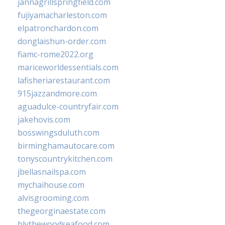
jannagrillspringfield.com
fujiyamacharleston.com
elpatronchardon.com
donglaishun-order.com
fiamc-rome2022.org
mariceworldessentials.com
lafisheriarestaurant.com
915jazzandmore.com
aguadulce-countryfair.com
jakehovis.com
bosswingsduluth.com
birminghamautocare.com
tonyscountrykitchen.com
jbellasnailspa.com
mychaihouse.com
alvisgrooming.com
thegeorginaestate.com
blythewoodseafood.com