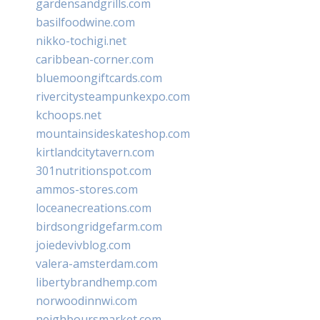
gardensandgrills.com
basilfoodwine.com
nikko-tochigi.net
caribbean-corner.com
bluemoongiftcards.com
rivercitysteampunkexpo.com
kchoops.net
mountainsideskateshop.com
kirtlandcitytavern.com
301nutritionspot.com
ammos-stores.com
loceanecreations.com
birdsongridgefarm.com
joiedevivblog.com
valera-amsterdam.com
libertybrandhemp.com
norwoodinnwi.com
neighboursmarket.com