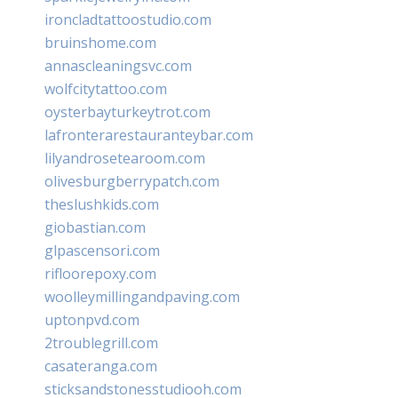
ironcladtattoostudio.com
bruinshome.com
annascleaningsvc.com
wolfcitytattoo.com
oysterbayturkeytrot.com
lafronterarestauranteybar.com
lilyandrosetearoom.com
olivesburgberrypatch.com
theslushkids.com
giobastian.com
glpascensori.com
rifloorepoxy.com
woolleymillingandpaving.com
uptonpvd.com
2troublegrill.com
casateranga.com
sticksandstonesstudiooh.com