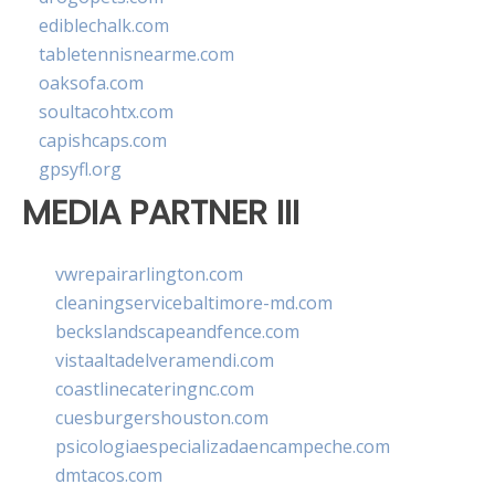
ediblechalk.com
tabletennisnearme.com
oaksofa.com
soultacohtx.com
capishcaps.com
gpsyfl.org
MEDIA PARTNER III
vwrepairarlington.com
cleaningservicebaltimore-md.com
beckslandscapeandfence.com
vistaaltadelveramendi.com
coastlinecateringnc.com
cuesburgershouston.com
psicologiaespecializadaencampeche.com
dmtacos.com