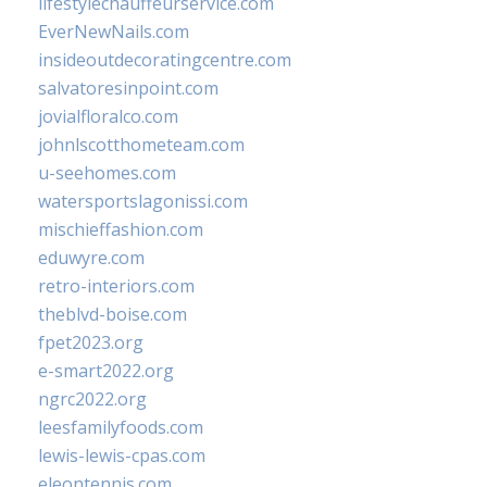
lifestylechauffeurservice.com
EverNewNails.com
insideoutdecoratingcentre.com
salvatoresinpoint.com
jovialfloralco.com
johnlscotthometeam.com
u-seehomes.com
watersportslagonissi.com
mischieffashion.com
eduwyre.com
retro-interiors.com
theblvd-boise.com
fpet2023.org
e-smart2022.org
ngrc2022.org
leesfamilyfoods.com
lewis-lewis-cpas.com
eleontennis.com