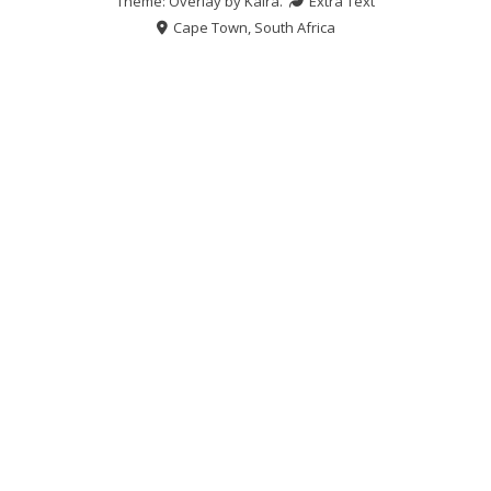
Theme: Overlay by
Kaira
.
Extra Text
Cape Town, South Africa