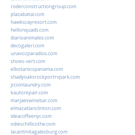
roderconstructiongroup.com
plazabatai.com
hawkscayresort.com
hellonquads.com
diarioanimales.com
decogaleri.com
unavozparadios.com
shoes-vert.com
elbotanicopanama.com
shadyoaksrockportrvpark.com
jccoinlaundry.com
kautorepair.com
marjaeswinebar.com
elmazatlanclinton.com
ideacoffeenyc.com
odieschillicothe.com
lacantinitagalesburg.com