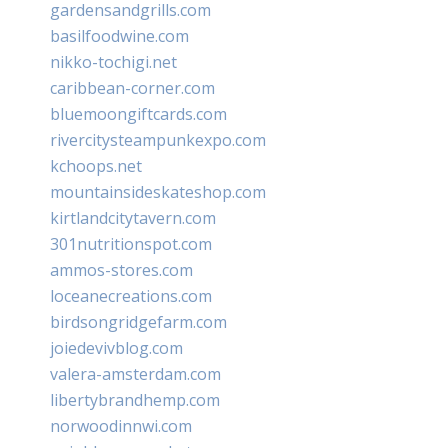
gardensandgrills.com
basilfoodwine.com
nikko-tochigi.net
caribbean-corner.com
bluemoongiftcards.com
rivercitysteampunkexpo.com
kchoops.net
mountainsideskateshop.com
kirtlandcitytavern.com
301nutritionspot.com
ammos-stores.com
loceanecreations.com
birdsongridgefarm.com
joiedevivblog.com
valera-amsterdam.com
libertybrandhemp.com
norwoodinnwi.com