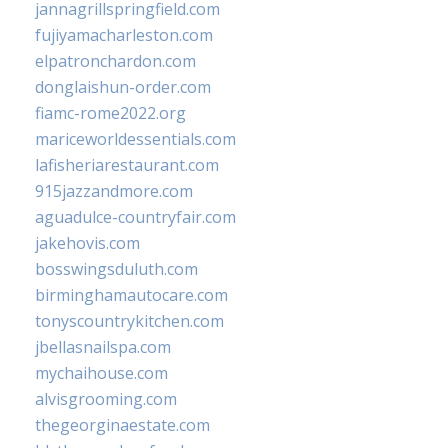
jannagrillspringfield.com
fujiyamacharleston.com
elpatronchardon.com
donglaishun-order.com
fiamc-rome2022.org
mariceworldessentials.com
lafisheriarestaurant.com
915jazzandmore.com
aguadulce-countryfair.com
jakehovis.com
bosswingsduluth.com
birminghamautocare.com
tonyscountrykitchen.com
jbellasnailspa.com
mychaihouse.com
alvisgrooming.com
thegeorginaestate.com