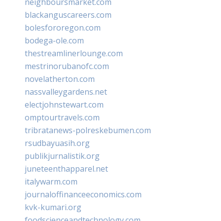
neighboursmarket.com
blackanguscareers.com
bolesfororegon.com
bodega-ole.com
thestreamlinerlounge.com
mestrinorubanofc.com
novelatherton.com
nassvalleygardens.net
electjohnstewart.com
omptourtravels.com
tribratanews-polreskebumen.com
rsudbayuasih.org
publikjurnalistik.org
juneteenthapparel.net
italywarm.com
journaloffinanceeconomics.com
kvk-kumari.org
foodscienceandtechnology.com