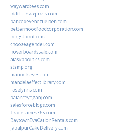
waywardtees.com
pidfloorsexpress.com
bancodevenezuelaen.com
bettermoodfoodcorporation.com
hingstonnt.com
chooseagender.com
hoverboardssale.com
alaskapolitics.com
stsmp.org
manoelneves.com
mandelaeffectlibrary.com
roselynns.com
balanceyoganj.com
salesforceblogs.com
TrainGames365.com
BaytownEvaCationRentals.com
JabalpurCakeDelivery.com