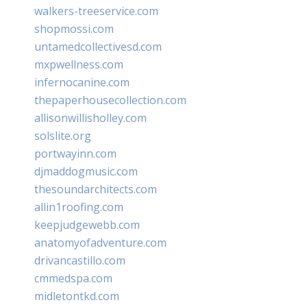
walkers-treeservice.com
shopmossi.com
untamedcollectivesd.com
mxpwellness.com
infernocanine.com
thepaperhousecollection.com
allisonwillisholley.com
solslite.org
portwayinn.com
djmaddogmusic.com
thesoundarchitects.com
allin1roofing.com
keepjudgewebb.com
anatomyofadventure.com
drivancastillo.com
cmmedspa.com
midletontkd.com