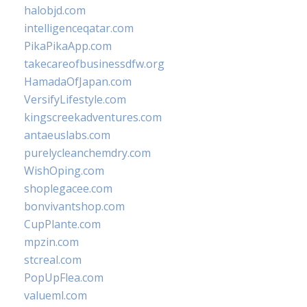
halobjd.com
intelligenceqatar.com
PikaPikaApp.com
takecareofbusinessdfw.org
HamadaOfJapan.com
VersifyLifestyle.com
kingscreekadventures.com
antaeuslabs.com
purelycleanchemdry.com
WishOping.com
shoplegacee.com
bonvivantshop.com
CupPlante.com
mpzin.com
stcreal.com
PopUpFlea.com
valueml.com