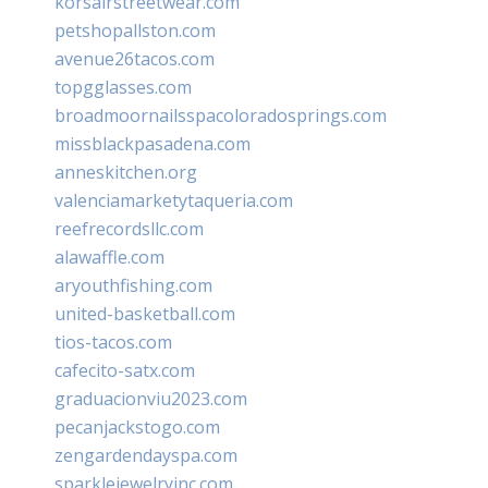
korsairstreetwear.com
petshopallston.com
avenue26tacos.com
topgglasses.com
broadmoornailsspacoloradosprings.com
missblackpasadena.com
anneskitchen.org
valenciamarketytaqueria.com
reefrecordsllc.com
alawaffle.com
aryouthfishing.com
united-basketball.com
tios-tacos.com
cafecito-satx.com
graduacionviu2023.com
pecanjackstogo.com
zengardendayspa.com
sparklejewelryinc.com