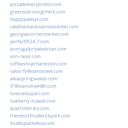
pizzadeliverybristol.com
greenstarsmogcheck.com
happypawspl.com
callahansautoservicecenter.com
georgiascornermarket.com
perfectfit24-7.com
portugalprivatedriver.com
von-racer.com
coffeeshopcharleston.com
salon104mainstreet.com
alkaspringswater.com
318mainstreet8h.com
lovenailsspari.com
oakberry-kuwait.com
quartzliterary.com
friendsofbroderickpark.com
studiopiattellina.com