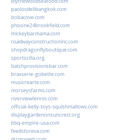
blythewoodseafood.com
paolosdelibangkok.com
bobacove.com
phoone24brookfield.com
mickeybarmama.com
roadwayconstructioninc.com
shopdragonflyboutique.com
sportszilla.org
batchprovisionsbar.com
brasserie-gobette.com
musicrearte.com
morseysfarms.com
riverviewtennis.com
official-kelly-toys-squishmallows.com
displaygardenonsuncrest.org
bbq-empire-usa.com
feedstoreva.com
drogopets.com