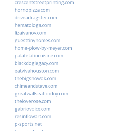
crescentstreetprinting.com
hornopizza.com
driveadragster.com
hematologa.com
lizaivanov.com
guesttinyhomes.com
home-plow-by-meyer.com
palatelatincuisine.com
blackdoglegacy.com
eatvivahouston.com
thebigshowok.com
chimeandstave.com
greatwallseafoodny.com
theloverose.com
gabriovoice.com
resinflowart.com
p-sports.net