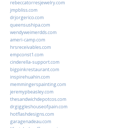
rebeccatorresjewelry.com
jmpbliss.com
drjorgerico.com
queensushipa.com
wendyweimerdds.com
ameri-camp.com
hrsreceivables.com
empconst1.com
cinderella-support.com
bigpinkrestaurant.com
inspirehuahin.com
memmingerspainting.com
jeremypbeasley.com
thesandwichdepotcos.com
drgiggleshouseofpain.com
hotflashdesigns.com
garagenadeau.com