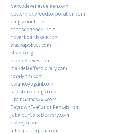
bancodevenezuelaen.com
bettermoodfoodcorporation.com
hingstonnt.com
chooseagender.com
hoverboardssale.com
alaskapolitics.com
stsmp.org
manoelneves.com
mandelaeffectlibrary.com
roselynns.com
balanceyoganj.com
salesforceblogs.com
TrainGames365.com
BaytownEvaCationRentals.com
JabalpurCakeDelivery.com
halobjd.com
intelligenceqatar.com