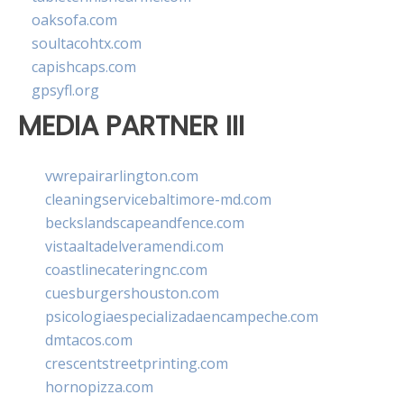
oaksofa.com
soultacohtx.com
capishcaps.com
gpsyfl.org
MEDIA PARTNER III
vwrepairarlington.com
cleaningservicebaltimore-md.com
beckslandscapeandfence.com
vistaaltadelveramendi.com
coastlinecateringnc.com
cuesburgershouston.com
psicologiaespecializadaencampeche.com
dmtacos.com
crescentstreetprinting.com
hornopizza.com