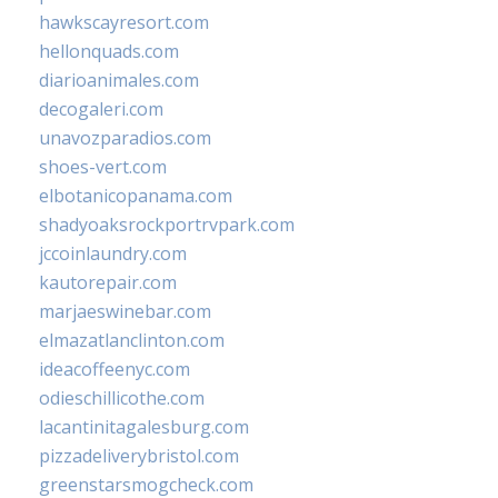
hawkscayresort.com
hellonquads.com
diarioanimales.com
decogaleri.com
unavozparadios.com
shoes-vert.com
elbotanicopanama.com
shadyoaksrockportrvpark.com
jccoinlaundry.com
kautorepair.com
marjaeswinebar.com
elmazatlanclinton.com
ideacoffeenyc.com
odieschillicothe.com
lacantinitagalesburg.com
pizzadeliverybristol.com
greenstarsmogcheck.com