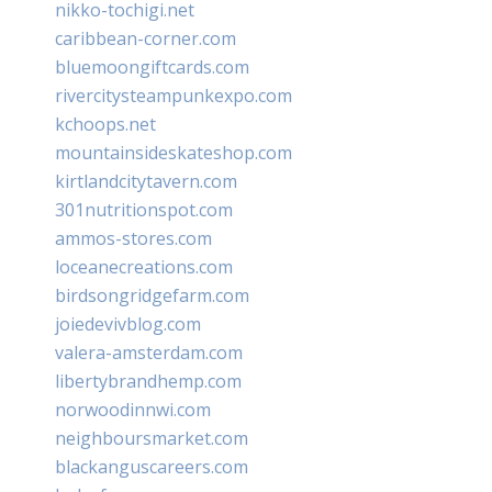
nikko-tochigi.net
caribbean-corner.com
bluemoongiftcards.com
rivercitysteampunkexpo.com
kchoops.net
mountainsideskateshop.com
kirtlandcitytavern.com
301nutritionspot.com
ammos-stores.com
loceanecreations.com
birdsongridgefarm.com
joiedevivblog.com
valera-amsterdam.com
libertybrandhemp.com
norwoodinnwi.com
neighboursmarket.com
blackanguscareers.com