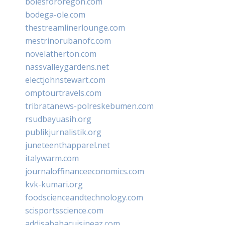
bolesfororegon.com
bodega-ole.com
thestreamlinerlounge.com
mestrinorubanofc.com
novelatherton.com
nassvalleygardens.net
electjohnstewart.com
omptourtravels.com
tribratanews-polreskebumen.com
rsudbayuasih.org
publikjurnalistik.org
juneteenthapparel.net
italywarm.com
journaloffinanceeconomics.com
kvk-kumari.org
foodscienceandtechnology.com
scisportsscience.com
addisababacuisineaz.com