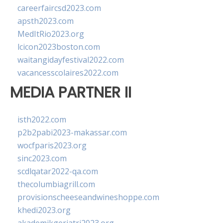
careerfaircsd2023.com
apsth2023.com
MedItRio2023.org
lcicon2023boston.com
waitangidayfestival2022.com
vacancesscolaires2022.com
MEDIA PARTNER II
isth2022.com
p2b2pabi2023-makassar.com
wocfparis2023.org
sinc2023.com
scdlqatar2022-qa.com
thecolumbiagrill.com
provisionscheeseandwineshoppe.com
khedi2023.org