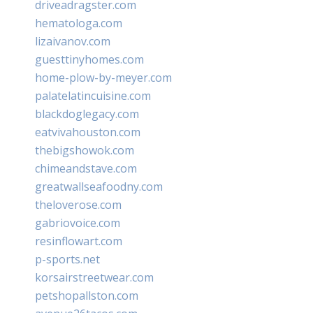
driveadragster.com
hematologa.com
lizaivanov.com
guesttinyhomes.com
home-plow-by-meyer.com
palatelatincuisine.com
blackdoglegacy.com
eatvivahouston.com
thebigshowok.com
chimeandstave.com
greatwallseafoodny.com
theloverose.com
gabriovoice.com
resinflowart.com
p-sports.net
korsairstreetwear.com
petshopallston.com