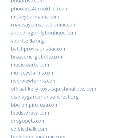
bobacove.com
phoone24brookfield.com
mickeybarmama.com
roadwayconstructioninc.com
shopdragonflyboutique.com
sportszilla.org
batchprovisionsbar.com
brasserie-gobette.com
musicrearte.com
morseysfarms.com
riverviewtennis.com
official-kelly-toys-squishmallows.com
displaygardenonsuncrest.org
bbq-empire-usa.com
feedstoreva.com
drogopets.com
ediblechalk.com
tabletennisnearme.com