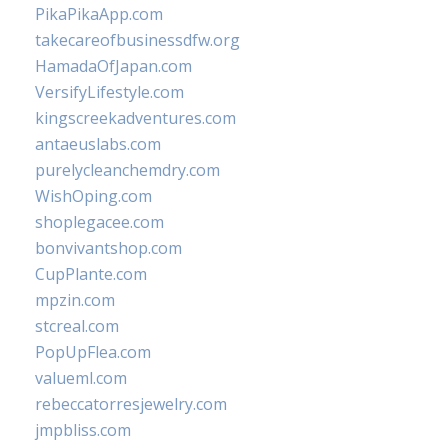
PikaPikaApp.com
takecareofbusinessdfw.org
HamadaOfJapan.com
VersifyLifestyle.com
kingscreekadventures.com
antaeuslabs.com
purelycleanchemdry.com
WishOping.com
shoplegacee.com
bonvivantshop.com
CupPlante.com
mpzin.com
stcreal.com
PopUpFlea.com
valueml.com
rebeccatorresjewelry.com
jmpbliss.com