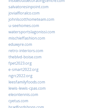
insideoutdecoratingcentre.com
salvatoresinpoint.com
jovialfloralco.com
johnlscotthometeam.com
u-seehomes.com
watersportslagonissi.com
mischieffashion.com
eduwyre.com
retro-interiors.com
theblvd-boise.com
fpet2023.org
e-smart2022.org
ngrc2022.org
leesfamilyfoods.com
lewis-lewis-cpas.com
eleontennis.com
cyetus.com
bradfordshops.com