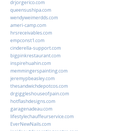
drjorgerico.com
queensushipa.com
wendyweimerdds.com
ameri-camp.com
hrsreceivables.com
empconst1.com
cinderella-support.com
bigpinkrestaurant.com
inspirehuahin.com
memmingerspainting.com
jeremypbeasley.com
thesandwichdepotcos.com
drgiggleshouseofpain.com
hotflashdesigns.com
garagenadeau.com
lifestylechauffeurservice.com
EverNewNails.com