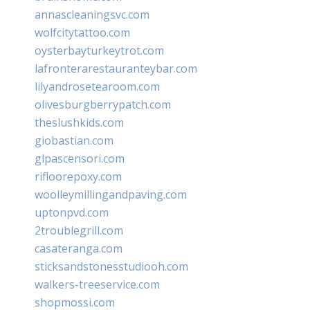
annascleaningsvc.com
wolfcitytattoo.com
oysterbayturkeytrot.com
lafronterarestauranteybar.com
lilyandrosetearoom.com
olivesburgberrypatch.com
theslushkids.com
giobastian.com
glpascensori.com
rifloorepoxy.com
woolleymillingandpaving.com
uptonpvd.com
2troublegrill.com
casateranga.com
sticksandstonesstudiooh.com
walkers-treeservice.com
shopmossi.com