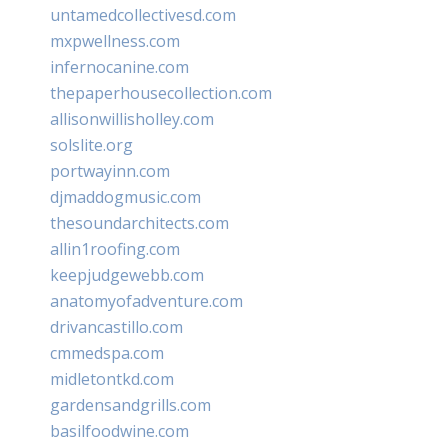
untamedcollectivesd.com
mxpwellness.com
infernocanine.com
thepaperhousecollection.com
allisonwillisholley.com
solslite.org
portwayinn.com
djmaddogmusic.com
thesoundarchitects.com
allin1roofing.com
keepjudgewebb.com
anatomyofadventure.com
drivancastillo.com
cmmedspa.com
midletontkd.com
gardensandgrills.com
basilfoodwine.com