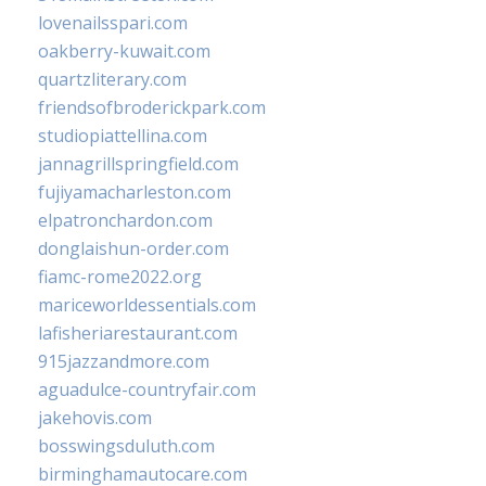
lovenailsspari.com
oakberry-kuwait.com
quartzliterary.com
friendsofbroderickpark.com
studiopiattellina.com
jannagrillspringfield.com
fujiyamacharleston.com
elpatronchardon.com
donglaishun-order.com
fiamc-rome2022.org
mariceworldessentials.com
lafisheriarestaurant.com
915jazzandmore.com
aguadulce-countryfair.com
jakehovis.com
bosswingsduluth.com
birminghamautocare.com