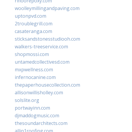
rifloorepoxy.com
woolleymillingandpaving.com
uptonpvd.com
2troublegrill.com
casateranga.com
sticksandstonesstudiooh.com
walkers-treeservice.com
shopmossi.com
untamedcollectivesd.com
mxpwellness.com
infernocanine.com
thepaperhousecollection.com
allisonwillisholley.com
solslite.org
portwayinn.com
djmaddogmusic.com
thesoundarchitects.com
allin1roofing.com