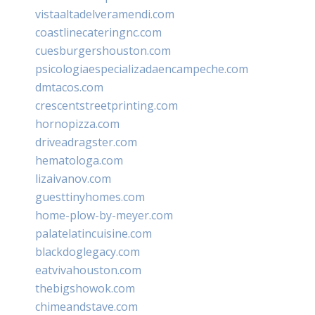
vistaaltadelveramendi.com
coastlinecateringnc.com
cuesburgershouston.com
psicologiaespecializadaencampeche.com
dmtacos.com
crescentstreetprinting.com
hornopizza.com
driveadragster.com
hematologa.com
lizaivanov.com
guesttinyhomes.com
home-plow-by-meyer.com
palatelatincuisine.com
blackdoglegacy.com
eatvivahouston.com
thebigshowok.com
chimeandstave.com