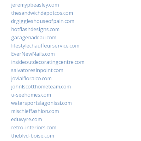
jeremypbeasley.com
thesandwichdepotcos.com
drgiggleshouseofpain.com
hotflashdesigns.com
garagenadeau.com
lifestylechauffeurservice.com
EverNewNails.com
insideoutdecoratingcentre.com
salvatoresinpoint.com
jovialfloralco.com
johnlscotthometeam.com
u-seehomes.com
watersportslagonissi.com
mischieffashion.com
eduwyre.com
retro-interiors.com
theblvd-boise.com