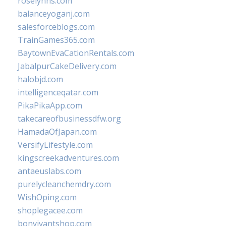
roselynns.com
balanceyoganj.com
salesforceblogs.com
TrainGames365.com
BaytownEvaCationRentals.com
JabalpurCakeDelivery.com
halobjd.com
intelligenceqatar.com
PikaPikaApp.com
takecareofbusinessdfw.org
HamadaOfJapan.com
VersifyLifestyle.com
kingscreekadventures.com
antaeuslabs.com
purelycleanchemdry.com
WishOping.com
shoplegacee.com
bonvivantshop.com