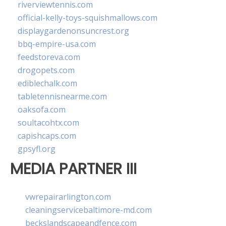
riverviewtennis.com
official-kelly-toys-squishmallows.com
displaygardenonsuncrest.org
bbq-empire-usa.com
feedstoreva.com
drogopets.com
ediblechalk.com
tabletennisnearme.com
oaksofa.com
soultacohtx.com
capishcaps.com
gpsyfl.org
MEDIA PARTNER III
vwrepairarlington.com
cleaningservicebaltimore-md.com
beckslandscapeandfence.com