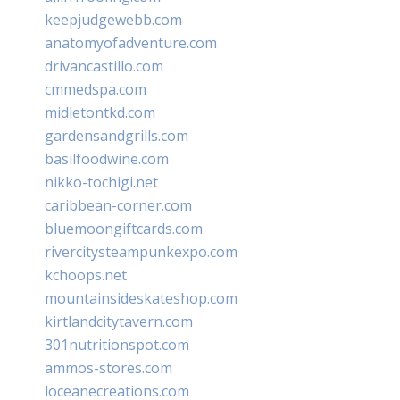
keepjudgewebb.com
anatomyofadventure.com
drivancastillo.com
cmmedspa.com
midletontkd.com
gardensandgrills.com
basilfoodwine.com
nikko-tochigi.net
caribbean-corner.com
bluemoongiftcards.com
rivercitysteampunkexpo.com
kchoops.net
mountainsideskateshop.com
kirtlandcitytavern.com
301nutritionspot.com
ammos-stores.com
loceanecreations.com