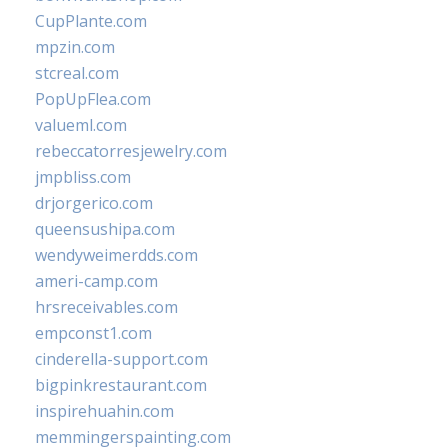
CupPlante.com
mpzin.com
stcreal.com
PopUpFlea.com
valueml.com
rebeccatorresjewelry.com
jmpbliss.com
drjorgerico.com
queensushipa.com
wendyweimerdds.com
ameri-camp.com
hrsreceivables.com
empconst1.com
cinderella-support.com
bigpinkrestaurant.com
inspirehuahin.com
memmingerspainting.com