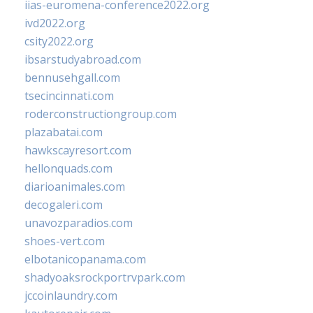
iias-euromena-conference2022.org
ivd2022.org
csity2022.org
ibsarstudyabroad.com
bennusehgall.com
tsecincinnati.com
roderconstructiongroup.com
plazabatai.com
hawkscayresort.com
hellonquads.com
diarioanimales.com
decogaleri.com
unavozparadios.com
shoes-vert.com
elbotanicopanama.com
shadyoaksrockportrvpark.com
jccoinlaundry.com