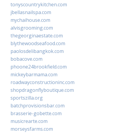
tonyscountrykitchen.com
jbellasnailspa.com
mychaihouse.com
alvisgrooming.com
thegeorginaestate.com
blythewoodseafood.com
paolosdelibangkok.com
bobacove.com
phoone24brookfield.com
mickeybarmama.com
roadwayconstructioninc.com
shopdragonflyboutique.com
sportszilla.org
batchprovisionsbar.com
brasserie-gobette.com
musicrearte.com
morseysfarms.com