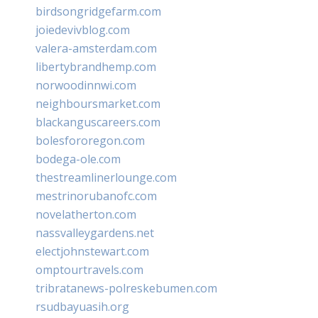
birdsongridgefarm.com
joiedevivblog.com
valera-amsterdam.com
libertybrandhemp.com
norwoodinnwi.com
neighboursmarket.com
blackanguscareers.com
bolesfororegon.com
bodega-ole.com
thestreamlinerlounge.com
mestrinorubanofc.com
novelatherton.com
nassvalleygardens.net
electjohnstewart.com
omptourtravels.com
tribratanews-polreskebumen.com
rsudbayuasih.org