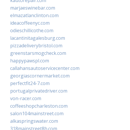
kautorepair.com
marjaeswinebar.com
elmazatlanclinton.com
ideacoffeenyc.com
odieschillicothe.com
lacantinitagalesburg.com
pizzadeliverybristol.com
greenstarsmogcheck.com
happypawspl.com
callahansautoservicecenter.com
georgiascornermarket.com
perfectfit24-7.com
portugalprivatedriver.com
von-racer.com
coffeeshopcharleston.com
salon104mainstreet.com
alkaspringswater.com
318mainstreet8h.com