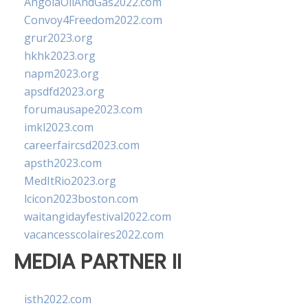
AngolaOilAndGas2022.com
Convoy4Freedom2022.com
grur2023.org
hkhk2023.org
napm2023.org
apsdfd2023.org
forumausape2023.com
imkl2023.com
careerfaircsd2023.com
apsth2023.com
MedItRio2023.org
lcicon2023boston.com
waitangidayfestival2022.com
vacancesscolaires2022.com
MEDIA PARTNER II
isth2022.com