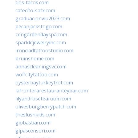
tios-tacos.com
cafecito-satx.com
graduacionviu2023.com
pecanjackstogo.com
zengardendayspa.com
sparklejewelryinc.com
ironcladtattoostudio.com
bruinshome.com
annascleaningsvc.com
wolfcitytattoo.com
oysterbayturkeytrot.com
lafronterarestauranteybar.com
lilyandrosetearoom.com
olivesburgberrypatch.com
theslushkids.com
giobastian.com
glpascensori.com