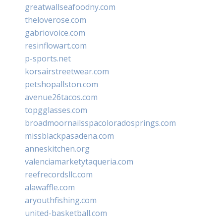
greatwallseafoodny.com
theloverose.com
gabriovoice.com
resinflowart.com
p-sports.net
korsairstreetwear.com
petshopallston.com
avenue26tacos.com
topgglasses.com
broadmoornailsspacoloradosprings.com
missblackpasadena.com
anneskitchen.org
valenciamarketytaqueria.com
reefrecordsllc.com
alawaffle.com
aryouthfishing.com
united-basketball.com