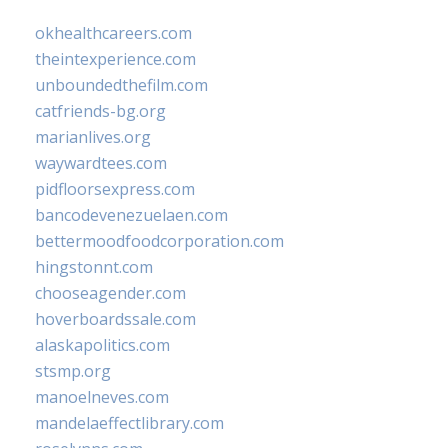
okhealthcareers.com
theintexperience.com
unboundedthefilm.com
catfriends-bg.org
marianlives.org
waywardtees.com
pidfloorsexpress.com
bancodevenezuelaen.com
bettermoodfoodcorporation.com
hingstonnt.com
chooseagender.com
hoverboardssale.com
alaskapolitics.com
stsmp.org
manoelneves.com
mandelaeffectlibrary.com