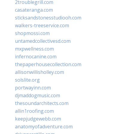
2troublegrill.com
casateranga.com
sticksandstonesstudiooh.com
walkers-treeservice.com
shopmossi.com
untamedcollectivesd.com
mxpwellness.com
infernocanine.com
thepaperhousecollection.com
allisonwillisholley.com
solslite.org
portwayinn.com
djmaddogmusic.com
thesoundarchitects.com
allin1roofing.com
keepjudgewebb.com
anatomyofadventure.com