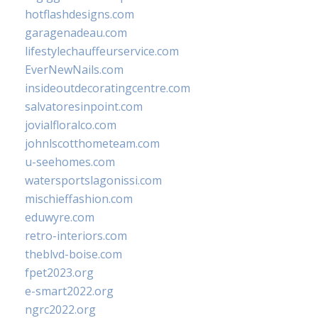
hotflashdesigns.com
garagenadeau.com
lifestylechauffeurservice.com
EverNewNails.com
insideoutdecoratingcentre.com
salvatoresinpoint.com
jovialfloralco.com
johnlscotthometeam.com
u-seehomes.com
watersportslagonissi.com
mischieffashion.com
eduwyre.com
retro-interiors.com
theblvd-boise.com
fpet2023.org
e-smart2022.org
ngrc2022.org