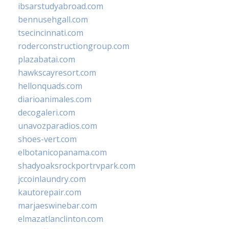
ibsarstudyabroad.com
bennusehgall.com
tsecincinnati.com
roderconstructiongroup.com
plazabatai.com
hawkscayresort.com
hellonquads.com
diarioanimales.com
decogaleri.com
unavozparadios.com
shoes-vert.com
elbotanicopanama.com
shadyoaksrockportrvpark.com
jccoinlaundry.com
kautorepair.com
marjaeswinebar.com
elmazatlanclinton.com