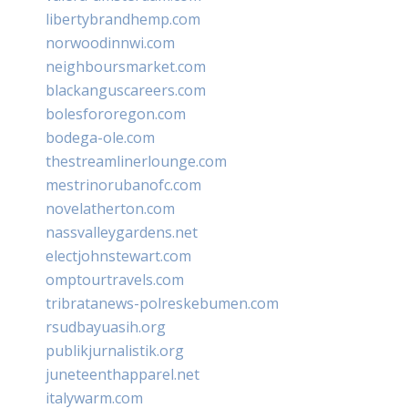
libertybrandhemp.com
norwoodinnwi.com
neighboursmarket.com
blackanguscareers.com
bolesfororegon.com
bodega-ole.com
thestreamlinerlounge.com
mestrinorubanofc.com
novelatherton.com
nassvalleygardens.net
electjohnstewart.com
omptourtravels.com
tribratanews-polreskebumen.com
rsudbayuasih.org
publikjurnalistik.org
juneteenthapparel.net
italywarm.com