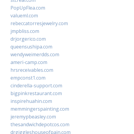
stcreal.com
PopUpFlea.com
valueml.com
rebeccatorresjewelry.com
jmpbliss.com
drjorgerico.com
queensushipa.com
wendyweimerdds.com
ameri-camp.com
hrsreceivables.com
empconst1.com
cinderella-support.com
bigpinkrestaurant.com
inspirehuahin.com
memmingerspainting.com
jeremypbeasley.com
thesandwichdepotcos.com
drgiggleshouseofpain.com