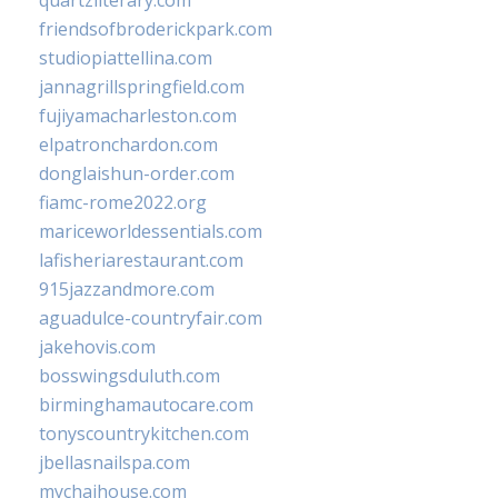
quartzliterary.com
friendsofbroderickpark.com
studiopiattellina.com
jannagrillspringfield.com
fujiyamacharleston.com
elpatronchardon.com
donglaishun-order.com
fiamc-rome2022.org
mariceworldessentials.com
lafisheriarestaurant.com
915jazzandmore.com
aguadulce-countryfair.com
jakehovis.com
bosswingsduluth.com
birminghamautocare.com
tonyscountrykitchen.com
jbellasnailspa.com
mychaihouse.com