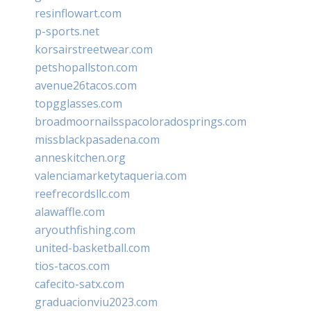
resinflowart.com
p-sports.net
korsairstreetwear.com
petshopallston.com
avenue26tacos.com
topgglasses.com
broadmoornailsspacoloradosprings.com
missblackpasadena.com
anneskitchen.org
valenciamarketytaqueria.com
reefrecordsllc.com
alawaffle.com
aryouthfishing.com
united-basketball.com
tios-tacos.com
cafecito-satx.com
graduacionviu2023.com