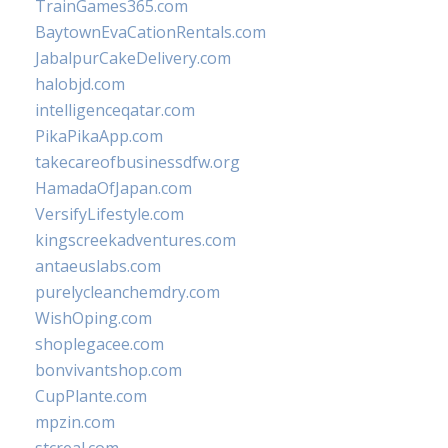
TrainGames365.com
BaytownEvaCationRentals.com
JabalpurCakeDelivery.com
halobjd.com
intelligenceqatar.com
PikaPikaApp.com
takecareofbusinessdfw.org
HamadaOfJapan.com
VersifyLifestyle.com
kingscreekadventures.com
antaeuslabs.com
purelycleanchemdry.com
WishOping.com
shoplegacee.com
bonvivantshop.com
CupPlante.com
mpzin.com