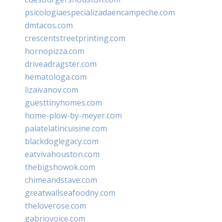
psicologiaespecializadaencampeche.com
dmtacos.com
crescentstreetprinting.com
hornopizza.com
driveadragster.com
hematologa.com
lizaivanov.com
guesttinyhomes.com
home-plow-by-meyer.com
palatelatincuisine.com
blackdoglegacy.com
eatvivahouston.com
thebigshowok.com
chimeandstave.com
greatwallseafoodny.com
theloverose.com
gabriovoice.com