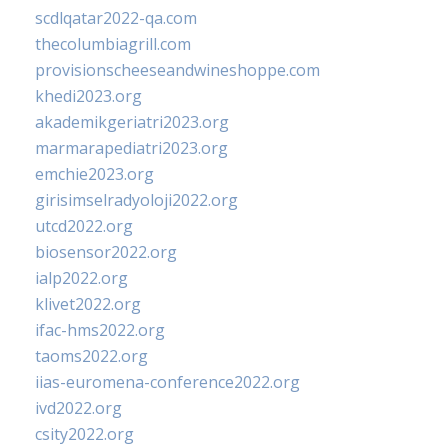
scdlqatar2022-qa.com
thecolumbiagrill.com
provisionscheeseandwineshoppe.com
khedi2023.org
akademikgeriatri2023.org
marmarapediatri2023.org
emchie2023.org
girisimselradyoloji2022.org
utcd2022.org
biosensor2022.org
ialp2022.org
klivet2022.org
ifac-hms2022.org
taoms2022.org
iias-euromena-conference2022.org
ivd2022.org
csity2022.org