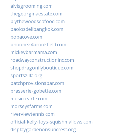
alvisgrooming.com
thegeorginaestate.com
blythewoodseafood.com
paolosdelibangkok.com
bobacove.com
phoone24brookfield.com
mickeybarmama.com
roadwayconstructioninc.com
shopdragonflyboutique.com
sportszilla.org
batchprovisionsbar.com
brasserie-gobette.com
musicrearte.com
morseysfarms.com
riverviewtennis.com
official-kelly-toys-squishmallows.com
displaygardenonsuncrest.org