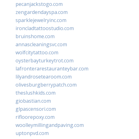
pecanjackstogo.com
zengardendayspa.com
sparklejewelryinc.com
ironcladtattoostudio.com
bruinshome.com
annascleaningsvc.com
wolfcitytattoo.com
oysterbayturkeytrot.com
lafronterarestauranteybar.com
lilyandrosetearoom.com
olivesburgberrypatch.com
theslushkids.com
giobastian.com
glpascensori.com
rifloorepoxy.com
woolleymillingandpaving.com
uptonpvd.com