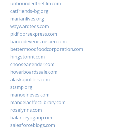
unboundedthefilm.com
catfriends-bg.org
marianlives.org
waywardtees.com
pidfloorsexpress.com
bancodevenezuelaen.com
bettermoodfoodcorporation.com
hingstonnt.com
chooseagender.com
hoverboardssale.com
alaskapolitics.com
stsmp.org
manoelneves.com
mandelaeffectlibrary.com
roselynns.com
balanceyoganj.com
salesforceblogs.com