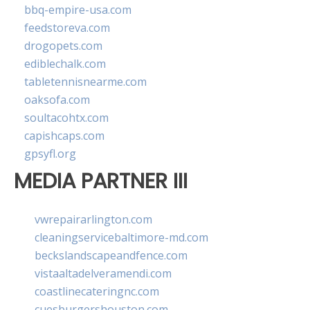
bbq-empire-usa.com
feedstoreva.com
drogopets.com
ediblechalk.com
tabletennisnearme.com
oaksofa.com
soultacohtx.com
capishcaps.com
gpsyfl.org
MEDIA PARTNER III
vwrepairarlington.com
cleaningservicebaltimore-md.com
beckslandscapeandfence.com
vistaaltadelveramendi.com
coastlinecateringnc.com
cuesburgershouston.com