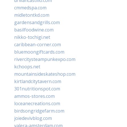
drivancastillo.com
cmmedspa.com
midletontkd.com
gardensandgrills.com
basilfoodwine.com
nikko-tochigi.net
caribbean-corner.com
bluemoongiftcards.com
rivercitysteampunkexpo.com
kchoops.net
mountainsideskateshop.com
kirtlandcitytavern.com
301nutritionspot.com
ammos-stores.com
loceanecreations.com
birdsongridgefarm.com
joiedevivblog.com
valera-amsterdam.com