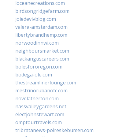
loceanecreations.com
birdsongridgefarm.com
joiedevivblog.com
valera-amsterdam.com
libertybrandhemp.com
norwoodinnwi.com
neighboursmarket.com
blackanguscareers.com
bolesfororegon.com
bodega-ole.com
thestreamlinerlounge.com
mestrinorubanofc.com
novelatherton.com
nassvalleygardens.net
electjohnstewart.com
omptourtravels.com
tribratanews-polreskebumen.com