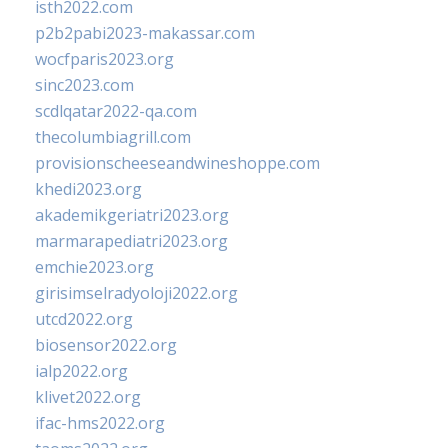
isth2022.com
p2b2pabi2023-makassar.com
wocfparis2023.org
sinc2023.com
scdlqatar2022-qa.com
thecolumbiagrill.com
provisionscheeseandwineshoppe.com
khedi2023.org
akademikgeriatri2023.org
marmarapediatri2023.org
emchie2023.org
girisimselradyoloji2022.org
utcd2022.org
biosensor2022.org
ialp2022.org
klivet2022.org
ifac-hms2022.org