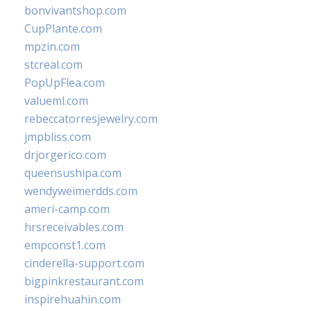
bonvivantshop.com
CupPlante.com
mpzin.com
stcreal.com
PopUpFlea.com
valueml.com
rebeccatorresjewelry.com
jmpbliss.com
drjorgerico.com
queensushipa.com
wendyweimerdds.com
ameri-camp.com
hrsreceivables.com
empconst1.com
cinderella-support.com
bigpinkrestaurant.com
inspirehuahin.com