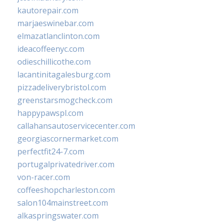
kautorepair.com
marjaeswinebar.com
elmazatlanclinton.com
ideacoffeenyc.com
odieschillicothe.com
lacantinitagalesburg.com
pizzadeliverybristol.com
greenstarsmogcheck.com
happypawspl.com
callahansautoservicecenter.com
georgiascornermarket.com
perfectfit24-7.com
portugalprivatedriver.com
von-racer.com
coffeeshopcharleston.com
salon104mainstreet.com
alkaspringswater.com