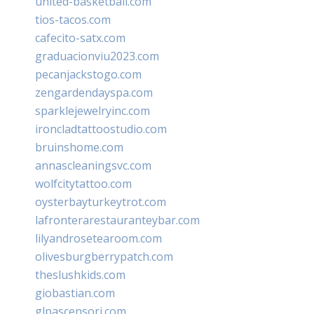
united-basketball.com
tios-tacos.com
cafecito-satx.com
graduacionviu2023.com
pecanjackstogo.com
zengardendayspa.com
sparklejewelryinc.com
ironcladtattoostudio.com
bruinshome.com
annascleaningsvc.com
wolfcitytattoo.com
oysterbayturkeytrot.com
lafronterarestauranteybar.com
lilyandrosetearoom.com
olivesburgberrypatch.com
theslushkids.com
giobastian.com
glpascensori.com