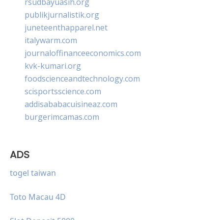
rsudbayuasih.org
publikjurnalistik.org
juneteenthapparel.net
italywarm.com
journaloffinanceeconomics.com
kvk-kumari.org
foodscienceandtechnology.com
scisportsscience.com
addisababacuisineaz.com
burgerimcamas.com
ADS
togel taiwan
Toto Macau 4D