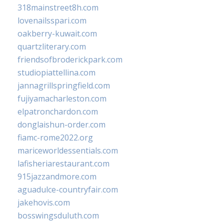
318mainstreet8h.com
lovenailsspari.com
oakberry-kuwait.com
quartzliterary.com
friendsofbroderickpark.com
studiopiattellina.com
jannagrillspringfield.com
fujiyamacharleston.com
elpatronchardon.com
donglaishun-order.com
fiamc-rome2022.org
mariceworldessentials.com
lafisheriarestaurant.com
915jazzandmore.com
aguadulce-countryfair.com
jakehovis.com
bosswingsduluth.com