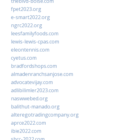
theblvd-boise.com
fpet2023.org
e-smart2022.org
ngrc2022.org
leesfamilyfoods.com
lewis-lewis-cpas.com
eleontennis.com
cyetus.com
bradfordshops.com
almadenranchsanjose.com
advocatevijay.com
adlibilimler2023.com
naswwebed.org
balithut-manado.org
alteregotradingcompany.org
aprce2022.com
ibie2022.com
sbcc-2022.com