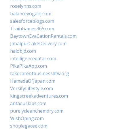
roselynns.com
balanceyoganj.com
salesforceblogs.com
TrainGames365.com
BaytownEvaCationRentals.com
JabalpurCakeDelivery.com
halobjd.com
intelligenceqatar.com
PikaPikaApp.com
takecareofbusinessdfw.org
HamadaOfJapan.com
VersifyLifestyle.com
kingscreekadventures.com
antaeuslabs.com
purelycleanchemdry.com
WishOping.com
shoplegacee.com