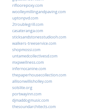
rifloorepoxy.com
woolleymillingandpaving.com
uptonpvd.com
2troublegrill.com
casateranga.com
sticksandstonesstudiooh.com
walkers-treeservice.com
shopmossi.com
untamedcollectivesd.com
mxpwellness.com
infernocanine.com
thepaperhousecollection.com
allisonwillisholley.com
solslite.org
portwayinn.com
djmaddogmusic.com
thesoundarchitects.com