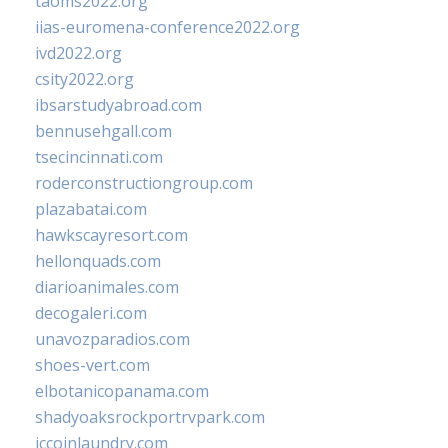
taoms2022.org
iias-euromena-conference2022.org
ivd2022.org
csity2022.org
ibsarstudyabroad.com
bennusehgall.com
tsecincinnati.com
roderconstructiongroup.com
plazabatai.com
hawkscayresort.com
hellonquads.com
diarioanimales.com
decogaleri.com
unavozparadios.com
shoes-vert.com
elbotanicopanama.com
shadyoaksrockportrvpark.com
jccoinlaundry.com