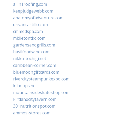
allin1roofing.com
keepjudgewebb.com
anatomyofadventure.com
drivancastillo.com
cmmedspa.com
midletontkd.com
gardensandgrills.com
basilfoodwine.com
nikko-tochigi.net
caribbean-corner.com
bluemoongiftcards.com
rivercitysteampunkexpo.com
kchoops.net
mountainsideskateshop.com
kirtlandcitytavern.com
301nutritionspot.com
ammos-stores.com