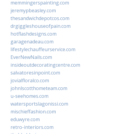
memmingerspainting.com
jeremypbeasley.com
thesandwichdepotcos.com
drgiggleshouseofpain.com
hotflashdesigns.com
garagenadeau.com
lifestylechauffeurservice.com
EverNewNails.com
insideoutdecoratingcentre.com
salvatoresinpoint.com
jovialfloralco.com
johnlscotthometeam.com
u-seehomes.com
watersportslagonissi.com
mischieffashion.com
eduwyre.com
retro-interiors.com