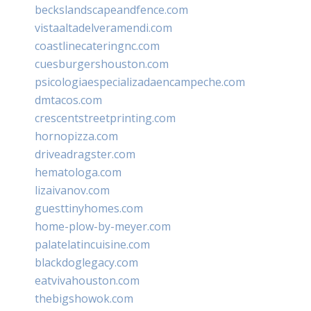
beckslandscapeandfence.com
vistaaltadelveramendi.com
coastlinecateringnc.com
cuesburgershouston.com
psicologiaespecializadaencampeche.com
dmtacos.com
crescentstreetprinting.com
hornopizza.com
driveadragster.com
hematologa.com
lizaivanov.com
guesttinyhomes.com
home-plow-by-meyer.com
palatelatincuisine.com
blackdoglegacy.com
eatvivahouston.com
thebigshowok.com