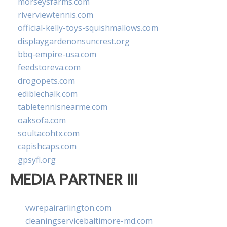
morseysfarms.com
riverviewtennis.com
official-kelly-toys-squishmallows.com
displaygardenonsuncrest.org
bbq-empire-usa.com
feedstoreva.com
drogopets.com
ediblechalk.com
tabletennisnearme.com
oaksofa.com
soultacohtx.com
capishcaps.com
gpsyfl.org
MEDIA PARTNER III
vwrepairarlington.com
cleaningservicebaltimore-md.com