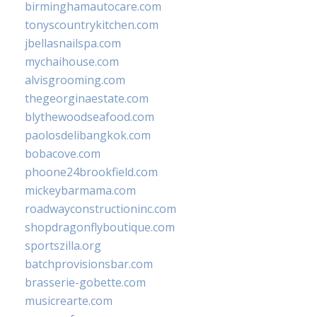
birminghamautocare.com
tonyscountrykitchen.com
jbellasnailspa.com
mychaihouse.com
alvisgrooming.com
thegeorginaestate.com
blythewoodseafood.com
paolosdelibangkok.com
bobacove.com
phoone24brookfield.com
mickeybarmama.com
roadwayconstructioninc.com
shopdragonflyboutique.com
sportszilla.org
batchprovisionsbar.com
brasserie-gobette.com
musicrearte.com