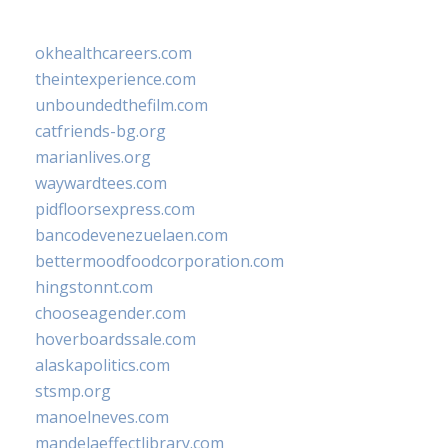
okhealthcareers.com
theintexperience.com
unboundedthefilm.com
catfriends-bg.org
marianlives.org
waywardtees.com
pidfloorsexpress.com
bancodevenezuelaen.com
bettermoodfoodcorporation.com
hingstonnt.com
chooseagender.com
hoverboardssale.com
alaskapolitics.com
stsmp.org
manoelneves.com
mandelaeffectlibrary.com