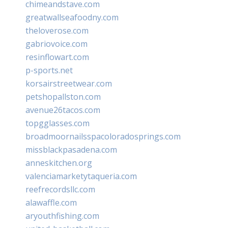
chimeandstave.com
greatwallseafoodny.com
theloverose.com
gabriovoice.com
resinflowart.com
p-sports.net
korsairstreetwear.com
petshopallston.com
avenue26tacos.com
topgglasses.com
broadmoornailsspacoloradosprings.com
missblackpasadena.com
anneskitchen.org
valenciamarketytaqueria.com
reefrecordsllc.com
alawaffle.com
aryouthfishing.com