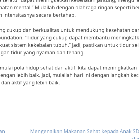
ra teratur dapat meningkatkan kesehatan jantung, mengur
hatan mental.” Mulailah dengan olahraga ringan seperti be
n intensitasnya secara bertahap.
 yang cukup dan berkualitas untuk mendukung kesehatan da
p Foundation, “Tidur yang cukup dapat membantu meningkat
t sistem kekebalan tubuh.” Jadi, pastikan untuk tidur se
ngan tidur yang nyaman dan tenang.
lai pola hidup sehat dan aktif, kita dapat meningkatkan
gan lebih baik. Jadi, mulailah hari ini dengan langkah keci
an aktif yang lebih baik.
an
Mengenalkan Makanan Sehat kepada Anak SD:
da