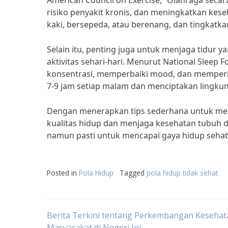
American Council on Exercise, “Olahraga seca
risiko penyakit kronis, dan meningkatkan kese
kaki, bersepeda, atau berenang, dan tingkatka
Selain itu, penting juga untuk menjaga tidur
aktivitas sehari-hari. Menurut National Slee
konsentrasi, memperbaiki mood, dan memperkua
7-9 jam setiap malam dan menciptakan lingku
Dengan menerapkan tips sederhana untuk memu
kualitas hidup dan menjaga kesehatan tubuh den
namun pasti untuk mencapai gaya hidup sehat d
Posted in
Pola Hidup
Tagged
pola hidup tidak sehat
Post
Berita Terkini tentang Perkembangan Kesehat
Masyarakat di Negeri Ini