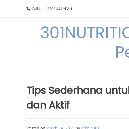
Skip
Call Us: +2782 444 YEAH
to
content
301NUTRITI
P
Tips Sederhana untu
dan Aktif
Posted on
March 14, 2025
by
admin301