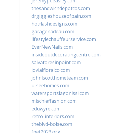
jeremypbeasley.com
thesandwichdepotcos.com
drgiggleshouseofpain.com
hotflashdesigns.com
garagenadeau.com
lifestylechauffeurservice.com
EverNewNails.com
insideoutdecoratingcentre.com
salvatoresinpoint.com
jovialfloralco.com
johnlscotthometeam.com
u-seehomes.com
watersportslagonissi.com
mischieffashion.com
eduwyre.com
retro-interiors.com
theblvd-boise.com
fpet2023.org