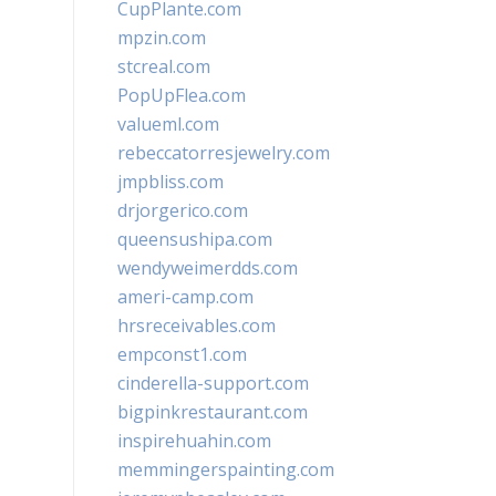
CupPlante.com
mpzin.com
stcreal.com
PopUpFlea.com
valueml.com
rebeccatorresjewelry.com
jmpbliss.com
drjorgerico.com
queensushipa.com
wendyweimerdds.com
ameri-camp.com
hrsreceivables.com
empconst1.com
cinderella-support.com
bigpinkrestaurant.com
inspirehuahin.com
memmingerspainting.com