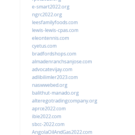
e-smart2022.org
ngrc2022.org
leesfamilyfoods.com
lewis-lewis-cpas.com
eleontennis.com
cyetus.com
bradfordshops.com
almadenranchsanjose.com
advocatevijay.com
adlibilimler2023.com
naswwebed.org
balithut-manado.org
alteregotradingcompany.org
aprce2022.com
ibie2022.com
sbcc-2022.com
AngolaOilAndGas2022.com