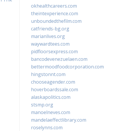
okhealthcareers.com
theintexperience.com
unboundedthefilm.com
catfriends-bg.org
marianlives.org
waywardtees.com
pidfloorsexpress.com
bancodevenezuelaen.com
bettermoodfoodcorporation.com
hingstonnt.com
chooseagender.com
hoverboardssale.com
alaskapolitics.com
stsmp.org
manoelneves.com
mandelaeffectlibrary.com
roselynns.com