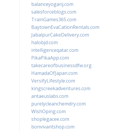
balanceyoganj.com
salesforceblogs.com
TrainGames365.com
BaytownEvaCationRentals.com
JabalpurCakeDelivery.com
halobjd.com
intelligenceqatar.com
PikaPikaApp.com
takecareofbusinessdfw.org
HamadaOfJapan.com
VersifyLifestyle.com
kingscreekadventures.com
antaeuslabs.com
purelycleanchemdry.com
WishOping.com
shoplegacee.com
bonvivantshop.com