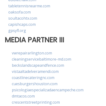
tabletennisnearme.com
oaksofa.com
soultacohtx.com
capishcaps.com
gpsyfl.org
MEDIA PARTNER III
vwrepairarlington.com
cleaningservicebaltimore-md.com
beckslandscapeandfence.com
vistaaltadelveramendi.com
coastlinecateringnc.com
cuesburgershouston.com
psicologiaespecializadaencampeche.com
dmtacos.com
crescentstreetprinting.com