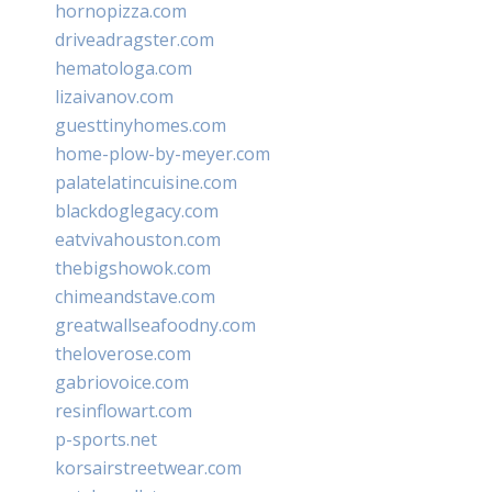
hornopizza.com
driveadragster.com
hematologa.com
lizaivanov.com
guesttinyhomes.com
home-plow-by-meyer.com
palatelatincuisine.com
blackdoglegacy.com
eatvivahouston.com
thebigshowok.com
chimeandstave.com
greatwallseafoodny.com
theloverose.com
gabriovoice.com
resinflowart.com
p-sports.net
korsairstreetwear.com