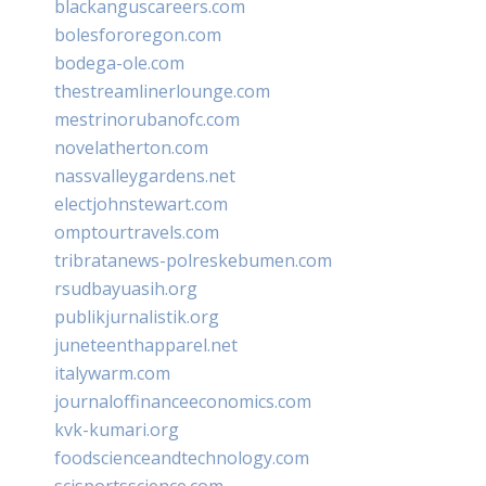
blackanguscareers.com
bolesfororegon.com
bodega-ole.com
thestreamlinerlounge.com
mestrinorubanofc.com
novelatherton.com
nassvalleygardens.net
electjohnstewart.com
omptourtravels.com
tribratanews-polreskebumen.com
rsudbayuasih.org
publikjurnalistik.org
juneteenthapparel.net
italywarm.com
journaloffinanceeconomics.com
kvk-kumari.org
foodscienceandtechnology.com
scisportsscience.com