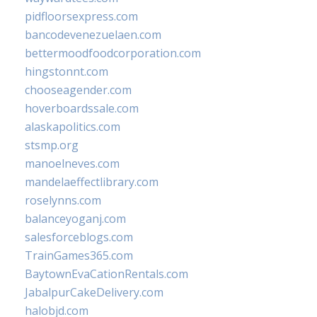
pidfloorsexpress.com
bancodevenezuelaen.com
bettermoodfoodcorporation.com
hingstonnt.com
chooseagender.com
hoverboardssale.com
alaskapolitics.com
stsmp.org
manoelneves.com
mandelaeffectlibrary.com
roselynns.com
balanceyoganj.com
salesforceblogs.com
TrainGames365.com
BaytownEvaCationRentals.com
JabalpurCakeDelivery.com
halobjd.com