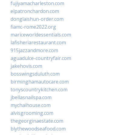
fujiyamacharleston.com
elpatronchardon.com
donglaishun-order.com
fiamc-rome2022.org
mariceworldessentials.com
lafisheriarestaurant.com
915jazzandmore.com
aguadulce-countryfair.com
jakehovis.com
bosswingsduluth.com
birminghamautocare.com
tonyscountrykitchen.com
jbellasnailspa.com
mychaihouse.com
alvisgrooming.com
thegeorginaestate.com
blythewoodseafood.com