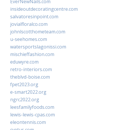
EverNewNails.com
insideoutdecoratingcentre.com
salvatoresinpoint.com
jovialfloralco.com
johnlscotthometeam.com
u-seehomes.com
watersportslagonissi.com
mischieffashion.com
eduwyre.com
retro-interiors.com
theblvd-boise.com
fpet2023.org
e-smart2022.org
ngrc2022.org
leesfamilyfoods.com
lewis-lewis-cpas.com
eleontennis.com
cyetus.com