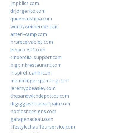
jmpbliss.com
drjorgerico.com
queensushipa.com
wendyweimerdds.com
ameri-camp.com
hrsreceivables.com
empconst1.com
cinderella-support.com
bigpinkrestaurant.com
inspirehuahin.com
memmingerspainting.com
jeremypbeasley.com
thesandwichdepotcos.com
drgiggleshouseofpain.com
hotflashdesigns.com
garagenadeau.com
lifestylechauffeurservice.com