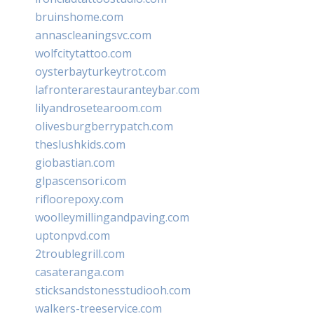
bruinshome.com
annascleaningsvc.com
wolfcitytattoo.com
oysterbayturkeytrot.com
lafronterarestauranteybar.com
lilyandrosetearoom.com
olivesburgberrypatch.com
theslushkids.com
giobastian.com
glpascensori.com
rifloorepoxy.com
woolleymillingandpaving.com
uptonpvd.com
2troublegrill.com
casateranga.com
sticksandstonesstudiooh.com
walkers-treeservice.com