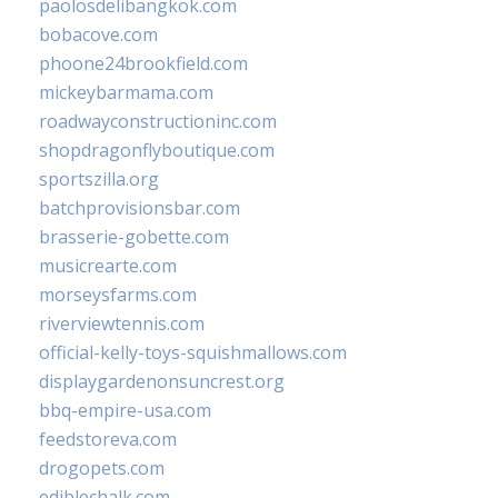
paolosdelibangkok.com
bobacove.com
phoone24brookfield.com
mickeybarmama.com
roadwayconstructioninc.com
shopdragonflyboutique.com
sportszilla.org
batchprovisionsbar.com
brasserie-gobette.com
musicrearte.com
morseysfarms.com
riverviewtennis.com
official-kelly-toys-squishmallows.com
displaygardenonsuncrest.org
bbq-empire-usa.com
feedstoreva.com
drogopets.com
ediblechalk.com