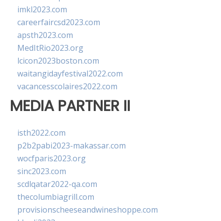
imkl2023.com
careerfaircsd2023.com
apsth2023.com
MedItRio2023.org
lcicon2023boston.com
waitangidayfestival2022.com
vacancesscolaires2022.com
MEDIA PARTNER II
isth2022.com
p2b2pabi2023-makassar.com
wocfparis2023.org
sinc2023.com
scdlqatar2022-qa.com
thecolumbiagrill.com
provisionscheeseandwineshoppe.com