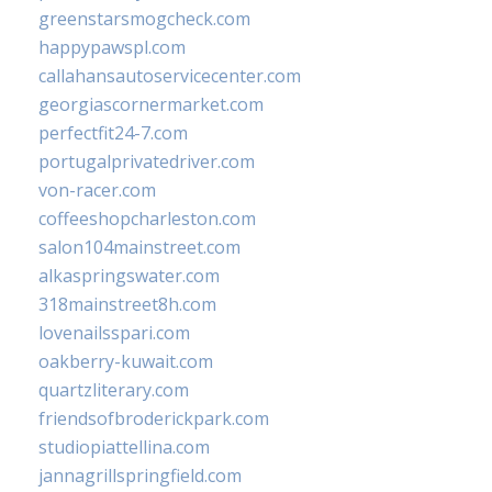
greenstarsmogcheck.com
happypawspl.com
callahansautoservicecenter.com
georgiascornermarket.com
perfectfit24-7.com
portugalprivatedriver.com
von-racer.com
coffeeshopcharleston.com
salon104mainstreet.com
alkaspringswater.com
318mainstreet8h.com
lovenailsspari.com
oakberry-kuwait.com
quartzliterary.com
friendsofbroderickpark.com
studiopiattellina.com
jannagrillspringfield.com