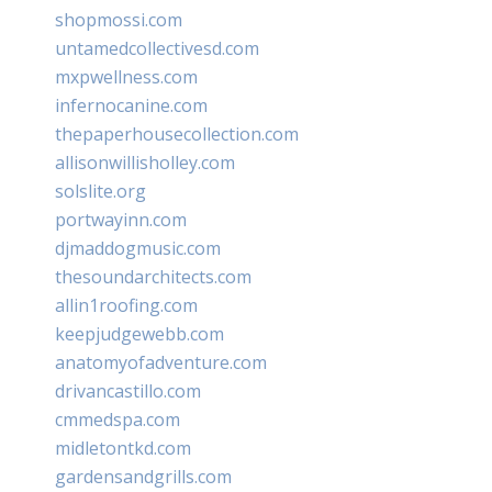
shopmossi.com
untamedcollectivesd.com
mxpwellness.com
infernocanine.com
thepaperhousecollection.com
allisonwillisholley.com
solslite.org
portwayinn.com
djmaddogmusic.com
thesoundarchitects.com
allin1roofing.com
keepjudgewebb.com
anatomyofadventure.com
drivancastillo.com
cmmedspa.com
midletontkd.com
gardensandgrills.com