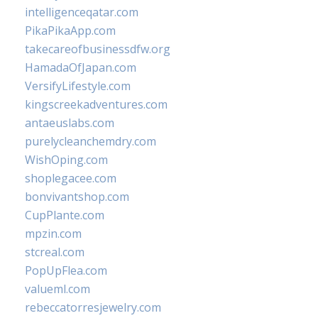
intelligenceqatar.com
PikaPikaApp.com
takecareofbusinessdfw.org
HamadaOfJapan.com
VersifyLifestyle.com
kingscreekadventures.com
antaeuslabs.com
purelycleanchemdry.com
WishOping.com
shoplegacee.com
bonvivantshop.com
CupPlante.com
mpzin.com
stcreal.com
PopUpFlea.com
valueml.com
rebeccatorresjewelry.com