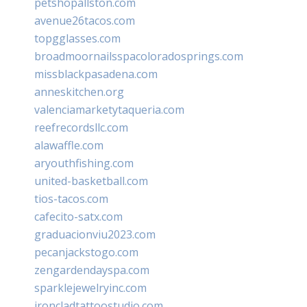
petshopallston.com
avenue26tacos.com
topgglasses.com
broadmoornailsspacoloradosprings.com
missblackpasadena.com
anneskitchen.org
valenciamarketytaqueria.com
reefrecordsllc.com
alawaffle.com
aryouthfishing.com
united-basketball.com
tios-tacos.com
cafecito-satx.com
graduacionviu2023.com
pecanjackstogo.com
zengardendayspa.com
sparklejewelryinc.com
ironcladtattoostudio.com