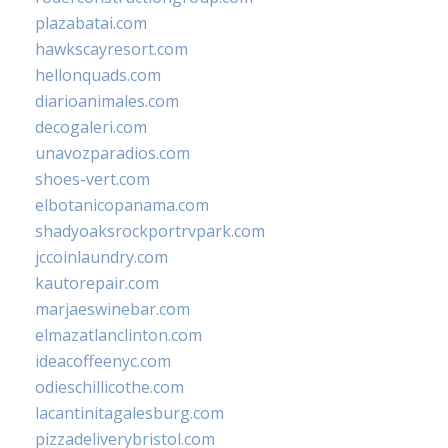
plazabatai.com
hawkscayresort.com
hellonquads.com
diarioanimales.com
decogaleri.com
unavozparadios.com
shoes-vert.com
elbotanicopanama.com
shadyoaksrockportrvpark.com
jccoinlaundry.com
kautorepair.com
marjaeswinebar.com
elmazatlanclinton.com
ideacoffeenyc.com
odieschillicothe.com
lacantinitagalesburg.com
pizzadeliverybristol.com