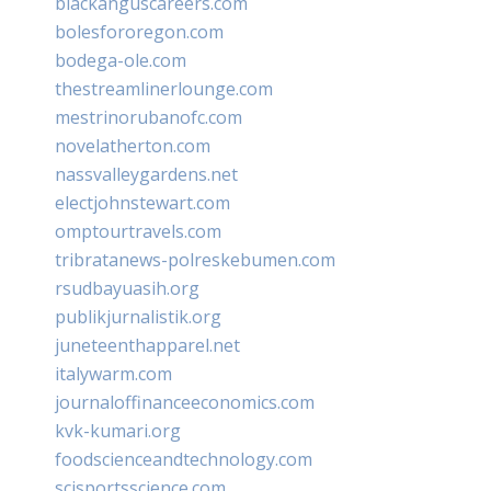
blackanguscareers.com
bolesfororegon.com
bodega-ole.com
thestreamlinerlounge.com
mestrinorubanofc.com
novelatherton.com
nassvalleygardens.net
electjohnstewart.com
omptourtravels.com
tribratanews-polreskebumen.com
rsudbayuasih.org
publikjurnalistik.org
juneteenthapparel.net
italywarm.com
journaloffinanceeconomics.com
kvk-kumari.org
foodscienceandtechnology.com
scisportsscience.com