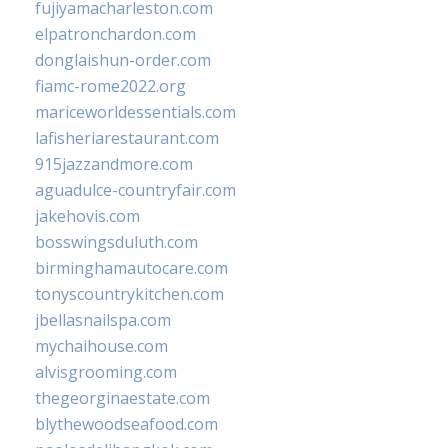
fujiyamacharleston.com
elpatronchardon.com
donglaishun-order.com
fiamc-rome2022.org
mariceworldessentials.com
lafisheriarestaurant.com
915jazzandmore.com
aguadulce-countryfair.com
jakehovis.com
bosswingsduluth.com
birminghamautocare.com
tonyscountrykitchen.com
jbellasnailspa.com
mychaihouse.com
alvisgrooming.com
thegeorginaestate.com
blythewoodseafood.com