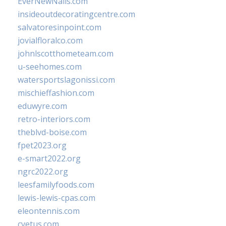
EverNewNails.com
insideoutdecoratingcentre.com
salvatoresinpoint.com
jovialfloralco.com
johnlscotthometeam.com
u-seehomes.com
watersportslagonissi.com
mischieffashion.com
eduwyre.com
retro-interiors.com
theblvd-boise.com
fpet2023.org
e-smart2022.org
ngrc2022.org
leesfamilyfoods.com
lewis-lewis-cpas.com
eleontennis.com
cyetus.com