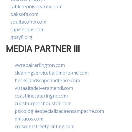
tabletennisnearme.com
oaksofa.com
soultacohtx.com
capishcaps.com
gpsyfl.org
MEDIA PARTNER III
vwrepairarlington.com
cleaningservicebaltimore-md.com
beckslandscapeandfence.com
vistaaltadelveramendi.com
coastlinecateringnc.com
cuesburgershouston.com
psicologiaespecializadaencampeche.com
dmtacos.com
crescentstreetprinting.com