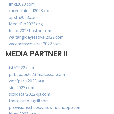
imkl2023.com
careerfaircsd2023.com
apsth2023.com
MedItRio2023.org
lcicon2023boston.com
waitangidayfestival2022.com
vacancesscolaires2022.com
MEDIA PARTNER II
isth2022.com
p2b2pabi2023-makassar.com
wocfparis2023.org
sinc2023.com
scdlqatar2022-qa.com
thecolumbiagrill.com
provisionscheeseandwineshoppe.com