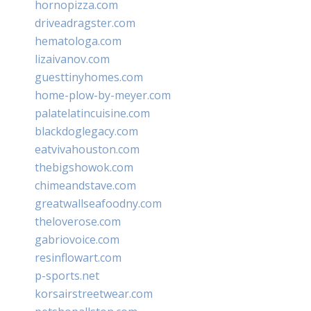
hornopizza.com
driveadragster.com
hematologa.com
lizaivanov.com
guesttinyhomes.com
home-plow-by-meyer.com
palatelatincuisine.com
blackdoglegacy.com
eatvivahouston.com
thebigshowok.com
chimeandstave.com
greatwallseafoodny.com
theloverose.com
gabriovoice.com
resinflowart.com
p-sports.net
korsairstreetwear.com