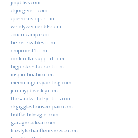
jmpbliss.com
drjorgerico.com
queensushipa.com
wendyweimerdds.com
ameri-camp.com
hrsreceivables.com
empconst1.com
cinderella-support.com
bigpinkrestaurant.com
inspirehuahin.com
memmingerspainting.com
jeremypbeasley.com
thesandwichdepotcos.com
drgiggleshouseofpain.com
hotflashdesigns.com
garagenadeau.com
lifestylechauffeurservice.com