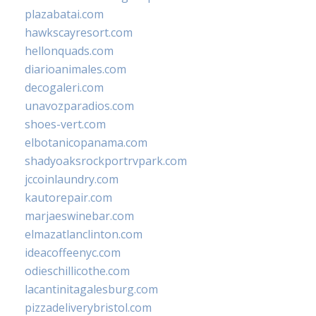
plazabatai.com
hawkscayresort.com
hellonquads.com
diarioanimales.com
decogaleri.com
unavozparadios.com
shoes-vert.com
elbotanicopanama.com
shadyoaksrockportrvpark.com
jccoinlaundry.com
kautorepair.com
marjaeswinebar.com
elmazatlanclinton.com
ideacoffeenyc.com
odieschillicothe.com
lacantinitagalesburg.com
pizzadeliverybristol.com