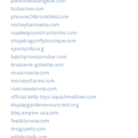
paolosdelibangkok.com
bobacove.com
phoone24brookfield.com
mickeybarmama.com
roadwayconstructioninc.com
shopdragonflyboutique.com
sportszilla.org
batchprovisionsbar.com
brasserie-gobette.com
musicrearte.com
morseysfarms.com
riverviewtennis.com
official-kelly-toys-squishmallows.com
displaygardenonsuncrest.org
bbq-empire-usa.com
feedstoreva.com
drogopets.com
ediblechalk.com