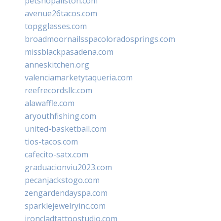
petshopallston.com
avenue26tacos.com
topgglasses.com
broadmoornailsspacoloradosprings.com
missblackpasadena.com
anneskitchen.org
valenciamarketytaqueria.com
reefrecordsllc.com
alawaffle.com
aryouthfishing.com
united-basketball.com
tios-tacos.com
cafecito-satx.com
graduacionviu2023.com
pecanjackstogo.com
zengardendayspa.com
sparklejewelryinc.com
ironcladtattoostudio.com