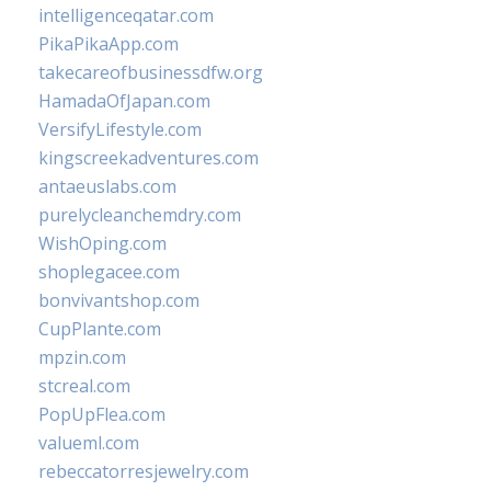
intelligenceqatar.com
PikaPikaApp.com
takecareofbusinessdfw.org
HamadaOfJapan.com
VersifyLifestyle.com
kingscreekadventures.com
antaeuslabs.com
purelycleanchemdry.com
WishOping.com
shoplegacee.com
bonvivantshop.com
CupPlante.com
mpzin.com
stcreal.com
PopUpFlea.com
valueml.com
rebeccatorresjewelry.com