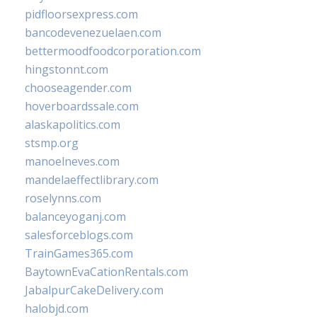
pidfloorsexpress.com
bancodevenezuelaen.com
bettermoodfoodcorporation.com
hingstonnt.com
chooseagender.com
hoverboardssale.com
alaskapolitics.com
stsmp.org
manoelneves.com
mandelaeffectlibrary.com
roselynns.com
balanceyoganj.com
salesforceblogs.com
TrainGames365.com
BaytownEvaCationRentals.com
JabalpurCakeDelivery.com
halobjd.com