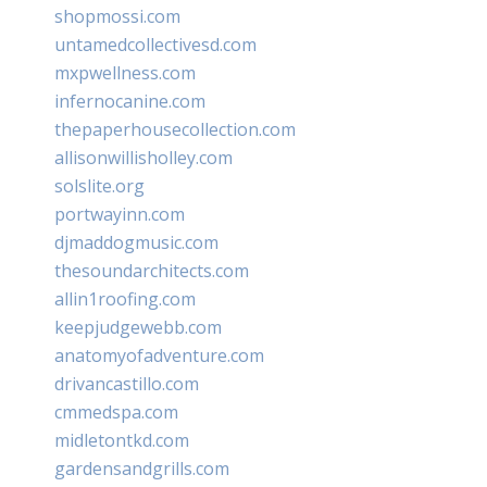
shopmossi.com
untamedcollectivesd.com
mxpwellness.com
infernocanine.com
thepaperhousecollection.com
allisonwillisholley.com
solslite.org
portwayinn.com
djmaddogmusic.com
thesoundarchitects.com
allin1roofing.com
keepjudgewebb.com
anatomyofadventure.com
drivancastillo.com
cmmedspa.com
midletontkd.com
gardensandgrills.com