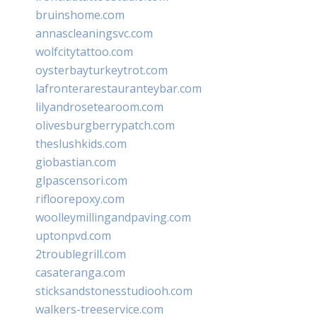
bruinshome.com
annascleaningsvc.com
wolfcitytattoo.com
oysterbayturkeytrot.com
lafronterarestauranteybar.com
lilyandrosetearoom.com
olivesburgberrypatch.com
theslushkids.com
giobastian.com
glpascensori.com
rifloorepoxy.com
woolleymillingandpaving.com
uptonpvd.com
2troublegrill.com
casateranga.com
sticksandstonesstudiooh.com
walkers-treeservice.com