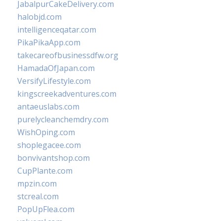
JabalpurCakeDelivery.com
halobjd.com
intelligenceqatar.com
PikaPikaApp.com
takecareofbusinessdfw.org
HamadaOfJapan.com
VersifyLifestyle.com
kingscreekadventures.com
antaeuslabs.com
purelycleanchemdry.com
WishOping.com
shoplegacee.com
bonvivantshop.com
CupPlante.com
mpzin.com
stcreal.com
PopUpFlea.com