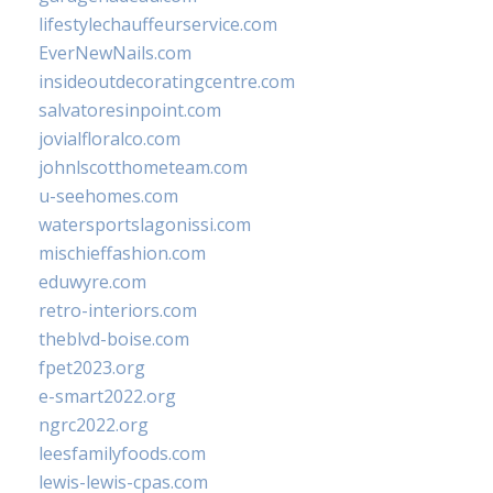
lifestylechauffeurservice.com
EverNewNails.com
insideoutdecoratingcentre.com
salvatoresinpoint.com
jovialfloralco.com
johnlscotthometeam.com
u-seehomes.com
watersportslagonissi.com
mischieffashion.com
eduwyre.com
retro-interiors.com
theblvd-boise.com
fpet2023.org
e-smart2022.org
ngrc2022.org
leesfamilyfoods.com
lewis-lewis-cpas.com