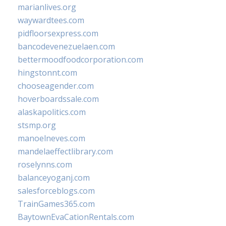
marianlives.org
waywardtees.com
pidfloorsexpress.com
bancodevenezuelaen.com
bettermoodfoodcorporation.com
hingstonnt.com
chooseagender.com
hoverboardssale.com
alaskapolitics.com
stsmp.org
manoelneves.com
mandelaeffectlibrary.com
roselynns.com
balanceyoganj.com
salesforceblogs.com
TrainGames365.com
BaytownEvaCationRentals.com