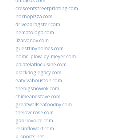
dmtacos.com
crescentstreetprinting.com
hornopizza.com
driveadragster.com
hematologa.com
lizaivanov.com
guesttinyhomes.com
home-plow-by-meyer.com
palatelatincuisine.com
blackdoglegacy.com
eatvivahouston.com
thebigshowok.com
chimeandstave.com
greatwallseafoodny.com
theloverose.com
gabriovoice.com
resinflowart.com
p-sports.net