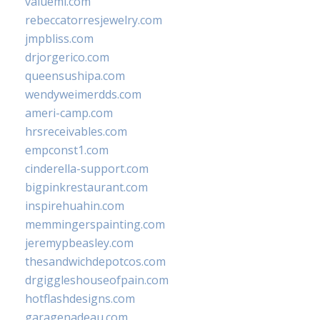
valueml.com
rebeccatorresjewelry.com
jmpbliss.com
drjorgerico.com
queensushipa.com
wendyweimerdds.com
ameri-camp.com
hrsreceivables.com
empconst1.com
cinderella-support.com
bigpinkrestaurant.com
inspirehuahin.com
memmingerspainting.com
jeremypbeasley.com
thesandwichdepotcos.com
drgiggleshouseofpain.com
hotflashdesigns.com
garagenadeau.com