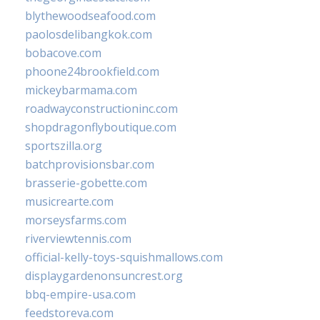
blythewoodseafood.com
paolosdelibangkok.com
bobacove.com
phoone24brookfield.com
mickeybarmama.com
roadwayconstructioninc.com
shopdragonflyboutique.com
sportszilla.org
batchprovisionsbar.com
brasserie-gobette.com
musicrearte.com
morseysfarms.com
riverviewtennis.com
official-kelly-toys-squishmallows.com
displaygardenonsuncrest.org
bbq-empire-usa.com
feedstoreva.com