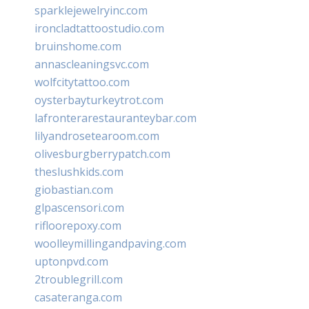
sparklejewelryinc.com
ironcladtattoostudio.com
bruinshome.com
annascleaningsvc.com
wolfcitytattoo.com
oysterbayturkeytrot.com
lafronterarestauranteybar.com
lilyandrosetearoom.com
olivesburgberrypatch.com
theslushkids.com
giobastian.com
glpascensori.com
rifloorepoxy.com
woolleymillingandpaving.com
uptonpvd.com
2troublegrill.com
casateranga.com