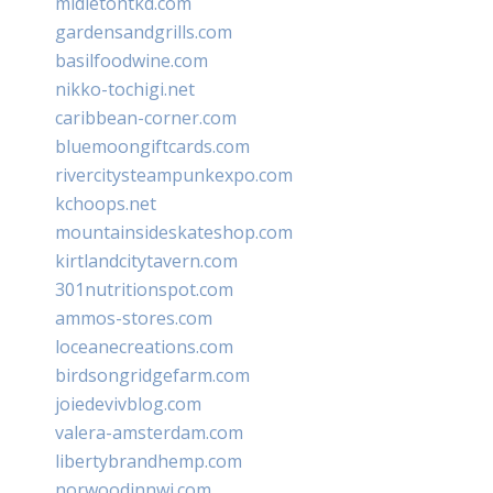
midletontkd.com
gardensandgrills.com
basilfoodwine.com
nikko-tochigi.net
caribbean-corner.com
bluemoongiftcards.com
rivercitysteampunkexpo.com
kchoops.net
mountainsideskateshop.com
kirtlandcitytavern.com
301nutritionspot.com
ammos-stores.com
loceanecreations.com
birdsongridgefarm.com
joiedevivblog.com
valera-amsterdam.com
libertybrandhemp.com
norwoodinnwi.com