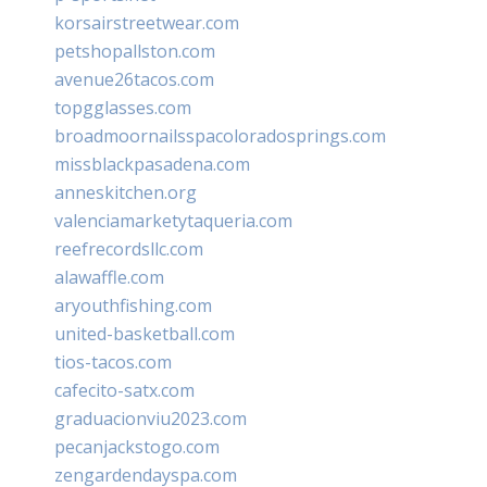
korsairstreetwear.com
petshopallston.com
avenue26tacos.com
topgglasses.com
broadmoornailsspacoloradosprings.com
missblackpasadena.com
anneskitchen.org
valenciamarketytaqueria.com
reefrecordsllc.com
alawaffle.com
aryouthfishing.com
united-basketball.com
tios-tacos.com
cafecito-satx.com
graduacionviu2023.com
pecanjackstogo.com
zengardendayspa.com