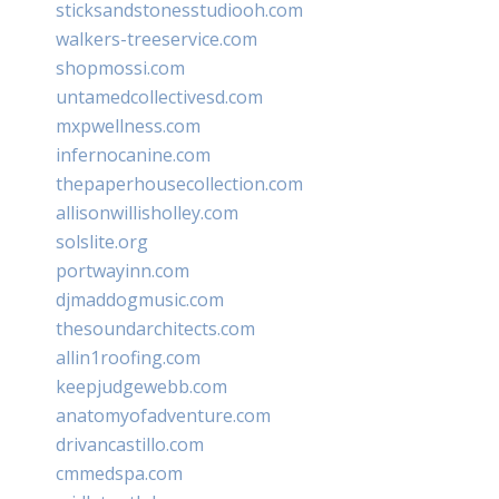
sticksandstonesstudiooh.com
walkers-treeservice.com
shopmossi.com
untamedcollectivesd.com
mxpwellness.com
infernocanine.com
thepaperhousecollection.com
allisonwillisholley.com
solslite.org
portwayinn.com
djmaddogmusic.com
thesoundarchitects.com
allin1roofing.com
keepjudgewebb.com
anatomyofadventure.com
drivancastillo.com
cmmedspa.com