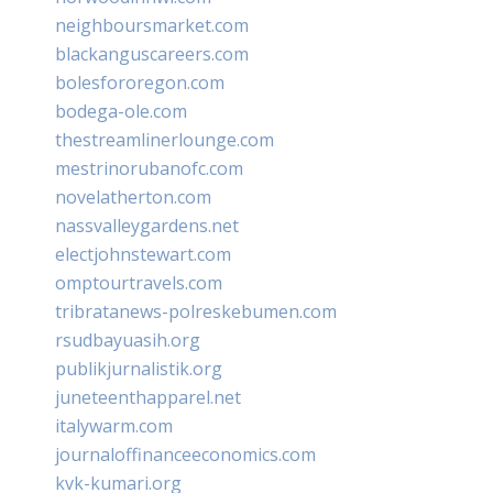
neighboursmarket.com
blackanguscareers.com
bolesfororegon.com
bodega-ole.com
thestreamlinerlounge.com
mestrinorubanofc.com
novelatherton.com
nassvalleygardens.net
electjohnstewart.com
omptourtravels.com
tribratanews-polreskebumen.com
rsudbayuasih.org
publikjurnalistik.org
juneteenthapparel.net
italywarm.com
journaloffinanceeconomics.com
kvk-kumari.org