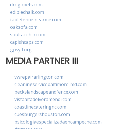
drogopets.com
ediblechalk.com
tabletennisnearme.com
oaksofa.com
soultacohtx.com
capishcaps.com
gpsyfl.org
MEDIA PARTNER III
vwrepairarlington.com
cleaningservicebaltimore-md.com
beckslandscapeandfence.com
vistaaltadelveramendi.com
coastlinecateringnc.com
cuesburgershouston.com
psicologiaespecializadaencampeche.com