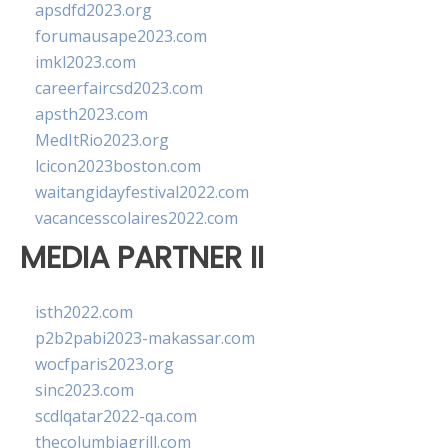
apsdfd2023.org
forumausape2023.com
imkl2023.com
careerfaircsd2023.com
apsth2023.com
MedItRio2023.org
lcicon2023boston.com
waitangidayfestival2022.com
vacancesscolaires2022.com
MEDIA PARTNER II
isth2022.com
p2b2pabi2023-makassar.com
wocfparis2023.org
sinc2023.com
scdlqatar2022-qa.com
thecolumbiagrill.com