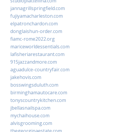
studiopiattellina.com
jannagrillspringfield.com
fujiyamacharleston.com
elpatronchardon.com
donglaishun-order.com
fiamc-rome2022.org
mariceworldessentials.com
lafisheriarestaurant.com
915jazzandmore.com
aguadulce-countryfair.com
jakehovis.com
bosswingsduluth.com
birminghamautocare.com
tonyscountrykitchen.com
jbellasnailspa.com
mychaihouse.com
alvisgrooming.com
thegeorginaestate.com