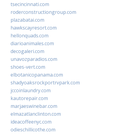
tsecincinnati.com
roderconstructiongroup.com
plazabatai.com
hawkscayresort.com
hellonquads.com
diarioanimales.com
decogaleri.com
unavozparadios.com
shoes-vert.com
elbotanicopanama.com
shadyoaksrockportrvpark.com
jccoinlaundry.com
kautorepair.com
marjaeswinebar.com
elmazatlanclinton.com
ideacoffeenyc.com
odieschillicothe.com