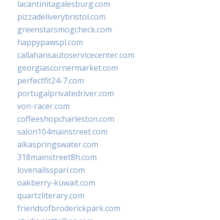
lacantinitagalesburg.com
pizzadeliverybristol.com
greenstarsmogcheck.com
happypawspl.com
callahansautoservicecenter.com
georgiascornermarket.com
perfectfit24-7.com
portugalprivatedriver.com
von-racer.com
coffeeshopcharleston.com
salon104mainstreet.com
alkaspringswater.com
318mainstreet8h.com
lovenailsspari.com
oakberry-kuwait.com
quartzliterary.com
friendsofbroderickpark.com